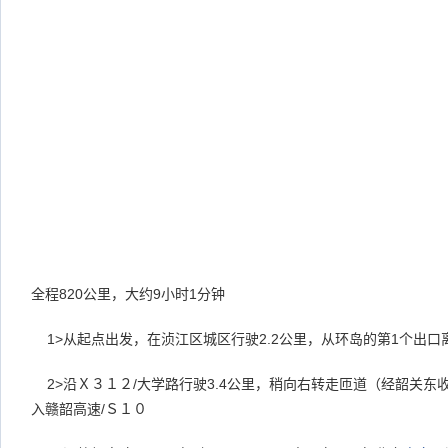
全程820公里，大约9小时1分钟
1>从起点出发，在浈江区城区行驶2.2公里，从环岛的第1个出口
2>沿Ｘ３１２/大学路行驶3.4公里，稍向右转走匝道（经韶关东
入赣韶高速/Ｓ１０