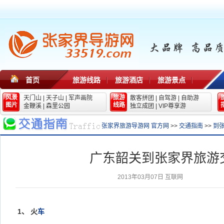
首页
旅游线路
旅游酒店
旅游景点
风景
旅游
天门山
|
天子山
|
军声画院
散客拼团
|
自驾游
|
自助游
图片
线路
金鞭溪
|
森里公园
独立成团
|
VIP尊享游
张家界旅游导游网 官方网
>>
交通指南
>>
到
广东韶关到张家界旅游
2013年03月07日
互联网
1、
火
车