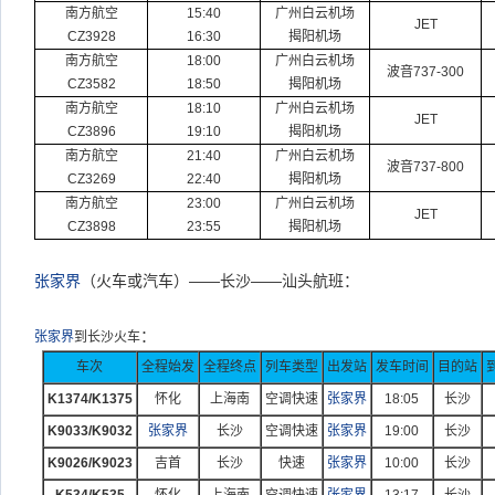
南
方航空
15:40
广州
白云
机场
JET
CZ3928
16:30
揭
阳机场
南方航空
18:00
广州
白云
机场
波音
737-300
CZ3582
18:50
揭阳机场
南方航空
18:10
广州
白云
机场
JET
CZ3896
19:10
揭阳机场
南方航空
21:40
广州
白云
机场
波音
737-800
CZ3269
22:40
揭阳机场
南方航空
23:00
广州
白云
机场
JET
CZ3898
23:55
揭阳机场
张家界
（火车或汽车）——长沙——汕头航班：
：
张家界
到长沙火车
车次
全程始发
全程终点
列车类型
出发站
发车时间
目的站
K1374/K1375
怀化
上海南
空调快速
张家界
18:05
长沙
K9033/K9032
张家界
长沙
空调快速
张家界
19:00
长沙
K9026/K9023
吉首
长沙
快速
张家界
10:00
长沙