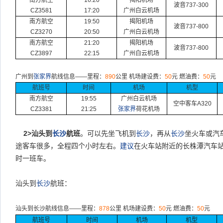
南
方航空
16:20
揭阳机场
波音
737-300
CZ3581
17:20
广州
白云
机场
南方航空
19:50
揭阳机场
波音
737-800
CZ3270
20:50
广州
白云
机场
南方航空
21:20
揭阳机场
波音
737-800
CZ3897
22:15
广州
白云
机场
广州到
张家界
航线信息
——
里程：
890
公里
机场建设费：
50
元
燃油费：
50
元
航班号
时间
机场
机型
南方航空
19:55
广州
白云
机场
空中客车
A320
CZ3381
21:25
张家界
荷花
机场
2>
汕头到
长沙
航班
。可以先坐飞机到
长沙
，再从
长沙
坐火车或汽
途客车很多，全程四个小时左右。
建议
在火车站附近的长株潭汽车
时一班车。
汕头到
长沙
航班：
汕头到长沙航线信息
——
里程：
878
公里
机场建设费：
50
元
燃油费：
50
元
航班号
时间
机场
机型