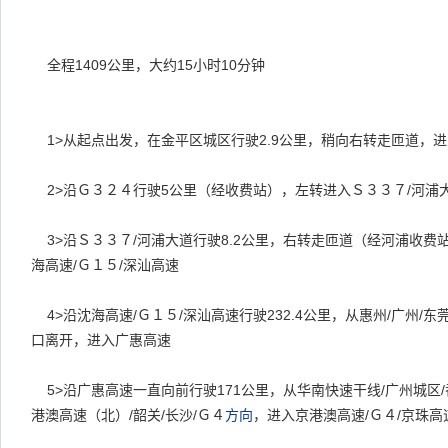
全程1409公里，大约15小时10分钟
1>
从起点出发，在金平区城区行驶2.9公里，稍向右转走匝道，
2>
沿Ｇ３２４行驶5公里（经收费站），左转进入Ｓ３３７/河浦
3>
沿Ｓ３３７/河浦大道行驶8.2公里，右转走匝道（经河浦收费
海高速/Ｇ１５/深汕高速
4>
沿沈海高速/Ｇ１５/深汕高速行驶232.4公里，从惠州/广州/东
口离开，进入广惠高速
5>
沿广惠高速一直向前行驶171公里，从华南快速干线/广州城区/
港澳高速（北）/韶关/长沙/Ｇ４
方向
，进入京港澳高速/Ｇ４/京珠高