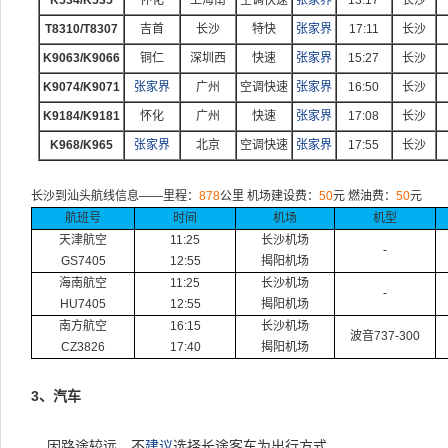
K534/K535
怀化
上海南
空调快速
张家界
13:17
长沙
T8310/T8307
吉首
长沙
特快
张家界
17:11
长沙
K9063/K9066
铜仁
深圳西
快速
张家界
15:27
长沙
K9074/K9071
张家界
广州
空调快速
张家界
16:50
长沙
K9184/K9181
怀化
广州
快速
张家界
17:08
长沙
K968/K965
张家界
北京
空调快速
张家界
17:55
长沙
长沙到汕头航线信息
——
里程：
878
公里
机场建设费：
50
元
燃油费：
50
元
航班号
时间
机场
机型
天津航空
11:25
长沙机场
-
GS7405
12:55
揭阳机场
海南航空
11:25
长沙机场
-
HU7405
12:55
揭阳机场
南方航空
16:15
长沙机场
波音
737-300
CZ3826
17:40
揭阳机场
3
、汽车
因路途较远，不
建议
选择长途客车为出行方式。