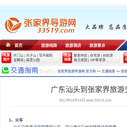
首页
旅游线路
旅游酒店
旅游景点
风景
旅游
天门山
|
天子山
|
军声画院
散客拼团
|
自驾游
|
自助游
图片
线路
金鞭溪
|
森里公园
独立成团
|
VIP尊享游
张家界旅游导游网 官方网
>>
交通指南
>>
到
广东汕头到张家界旅游
2013年03月14日
www.33519.com
1
、火
车