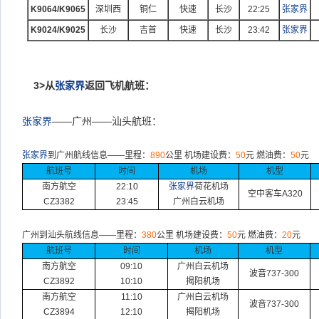
K9064/K9065
深圳西
铜仁
快速
长沙
22:25
张家界
K9024/K9025
长沙
吉首
快速
长沙
23:42
张家界
3>
从
张家界
返回飞机航班：
张家界
——广州——汕头航班：
张家界
到广州航线信息
——
里程：
890
公里
机场建设费：
50
元
燃油费：
50
元
航班号
时间
机场
机型
南方航空
22:10
张家界
荷花
机场
空中客车
A320
CZ3382
23:45
广州
白云
机场
广州到汕头航线信息
——
里程：
380
公里
机场建设费：
50
元
燃油费：
20
元
航班号
时间
机场
机型
南方航空
09:10
广州
白云
机场
波音
737-300
CZ3892
10:10
揭阳机场
南方航空
11:10
广州
白云
机场
波音
737-300
CZ3894
12:10
揭阳机场