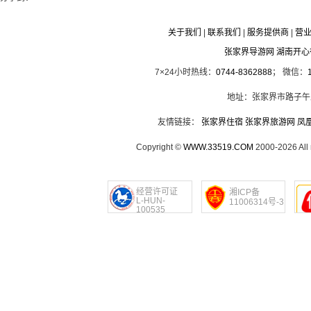
关于我们
|
联系我们
|
服务提供商
|
营
张家界导游网 湖南开
7×24小时热线：
0744-8362888
； 微信：
地址：张家界市路子午
友情链接：
张家界住宿
张家界旅游网
凤
Copyright ©
WWW.33519.COM
2000-2026 Al
经营许可证
湘ICP备
L-HUN-
11006314号-3
100535