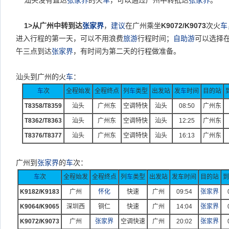
汕头没有直达
张家界
的火
车
，可以通过广州中转抵达
张家界
。
1>
从广州中转到达
张家界
，
建议
在广州乘坐
K9072/K9073
次火
车
进入行程的第一天，可以不用浪费
旅游
行程时间；
自助游
可以选择
午三点到达
张家界
，有时间为第二天的行程做准备。
汕头到广州的火
车
：
车
次
全程始发
全程终点
列
车
类型
出发站
发
车
时间
目的站
T8358/T8359
汕头
广州东
空调特快
汕头
08:50
广州东
T8362/T8363
汕头
广州东
空调特快
汕头
12:25
广州东
T8376/T8377
汕头
广州东
空调特快
汕头
16:13
广州东
广州到
张家界
的
车
次：
车
次
全程始发
全程终点
列
车
类型
出发站
发车时间
目的站
到
K9182/K9183
广州
怀化
快速
广州
09:54
张家界
K9064/K9065
深圳西
铜仁
快速
广州
14:04
张家界
K9072/K9073
广州
张家界
空调快速
广州
20:02
张家界