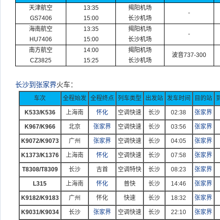
天津航空
13:35
揭阳机场
-
GS7406
15:00
长沙机场
海南航空
13:35
揭阳机场
-
HU7406
15:00
长沙机场
南方航空
14:00
揭阳机场
波音
737-300
CZ3825
15:25
长沙机场
长沙到张家界
火车：
车次
全程始发
全程终点
列车类型
出发站
发车时间
目的站
K533/K536
上海南
怀化
空调快速
长沙
02:38
张家界
K967/K966
北京
张家界
空调快速
长沙
03:56
张家界
K9072/K9073
广州
张家界
空调快速
长沙
04:05
张家界
K1373/K1376
上海南
怀化
空调快速
长沙
07:58
张家界
T8308/T8309
长沙
吉首
空调特快
长沙
08:23
张家界
L315
上海南
怀化
普快
长沙
14:46
张家界
K9182/K9183
广州
怀化
快速
长沙
18:32
张家界
K9031/K9034
长沙
张家界
空调快速
长沙
22:10
张家界