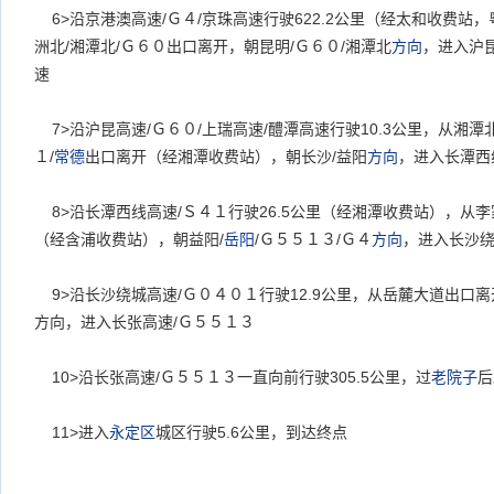
6>
沿京港澳高速/Ｇ４/京珠高速行驶622.2公里（经太和收费站，
洲北/湘潭北/Ｇ６０出口离开，朝昆明/Ｇ６０/湘潭北
方向
，进入沪昆
速
7>
沿沪昆高速/Ｇ６０/上瑞高速/醴潭高速行驶10.3公里，从湘潭北
１/
常德
出口离开（经湘潭收费站），朝长沙/益阳
方向
，进入长潭西
8>
沿长潭西线高速/Ｓ４１行驶26.5公里（经湘潭收费站），从李
（经含浦收费站），朝益阳/
岳阳
/Ｇ５５１３/Ｇ４
方向
，进入长沙绕
9>
沿长沙绕城高速/Ｇ０４０１行驶12.9公里，从岳麓大道出口
方向，进入长张高速/Ｇ５５１３
10>
沿长张高速/Ｇ５５１３一直向前行驶305.5公里，过
老院子
后
11>
进入
永定区
城区行驶5.6公里，到达终点