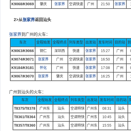
K9068/K9069
肇庆
张家界
空调快速
广州
21:50
张家界
2>
从
张家界
返回汕头
张家界
到广州的火车
：
车次
全程始发
全程终点
列车类型
出发站
发车时间
目的站
到
K9063/K9066
铜仁
深圳西
快速
张家界
15:27
广州
K9074/K9071
张家界
广州
空调快速
张家界
16:50
广州
K9184/K9181
怀化
广州
快速
张家界
17:08
广州
K9067/K9070
张家界
肇庆
空调快速
张家界
16:25
广州
广州到汕头的火车：
车次
全程始发
全程终点
列车类型
出发站
发车时间
目的站
T8375/T8378
广州东
汕头
空调特快
广州东
08:31
汕头
T8361/T8364
广州东
汕头
空调特快
广州东
10:45
汕头
T8357/T8360
广州东
汕头
空调特快
广州东
15:55
汕头