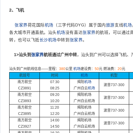
2
、飞机
张家界
荷花国际
机场
（三字代码DYG）属于国内
旅游
支线
机场
各大城市开通直航。汕头
机场
没有直达
张家界
的航班，可以通过
转，也可以飞抵
长沙
机场
中转到
张家界
。
1>
汕头到
张家界
航班通过广州中转
，汕头到广州可以选择飞机、
汕头到广州航线信息
——
里程：
380
公里
机场
建设费：
50
元
燃油费：
20
元
航班号
时间
机场
机型
南方航空
07:30
揭阳
机场
波音
737-300
CZ3891
08:25
广州
白云
机场
南方航空
09:20
揭阳机场
波音
737-300
CZ3893
10:20
广州
白云
机场
南方航空
11:20
揭阳机场
波音
737-300
CZ3895
12:20
广州
白云
机场
南方航空
14:00
揭阳机场
波音
737-300
CZ3927
14:50
广州
白云
机场