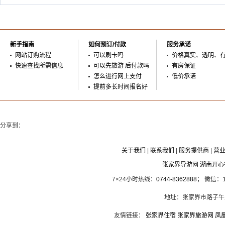
新手指南
如何预订/付款
服务承诺
网站订购流程
可以刷卡吗
价格真实、透明、
快速查找所需信息
可以先旅游 后付款吗
有房保证
怎么进行网上支付
低价承诺
提前多长时间报名好
分享到：
关于我们
|
联系我们
|
服务提供商
|
营
张家界导游网 湖南开
7×24小时热线：
0744-8362888
； 微信：
地址：张家界市路子午
友情链接：
张家界住宿
张家界旅游网
凤