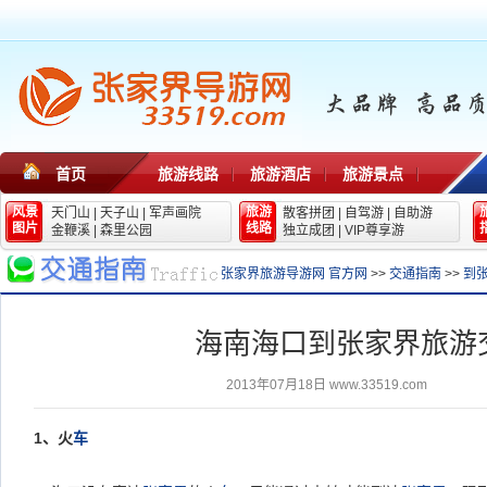
首页
旅游线路
旅游酒店
旅游景点
风景
旅游
天门山
|
天子山
|
军声画院
散客拼团
|
自驾游
|
自助游
图片
线路
金鞭溪
|
森里公园
独立成团
|
VIP尊享游
张家界旅游导游网 官方网
>>
交通指南
>>
到
海南海口到张家界旅游
2013年07月18日
www.33519.com
1
、火
车