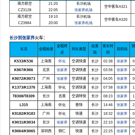
南方航空
21:20
长沙
机场
空中客车
A321
CZ3128
22:05
张家界机场
南方航空
19:10
长沙
机场
空中客车
A320
CZ3984
20:00
张家界机场
长沙到张家界
火车：
全程终
出发
发
车
时
车
次
全程始发
列
车
类型
目的站
点
站
间
K533/K536
上海南
怀化
空调快速
长沙
02:38
张家界
0
K967/K966
北京
张家界
空调快速
长沙
03:56
张家界
0
K9072/K9073
广州
张家界
空调快速
长沙
04:05
张家界
0
K1373/K1376
上海南
怀化
空调快速
长沙
07:58
张家界
1
T8308/T8309
长沙
吉首
空调特快
长沙
08:23
张家界
1
L315
上海南
怀化
普快
长沙
14:46
张家界
2
K9182/K9183
广州
怀化
快速
长沙
18:32
张家界
0
K9031/K9034
长沙
张家界
空调快速
长沙
22:10
张家界
0
K9064/K9065
深圳西
铜仁
快速
长沙
22:25
张家界
0