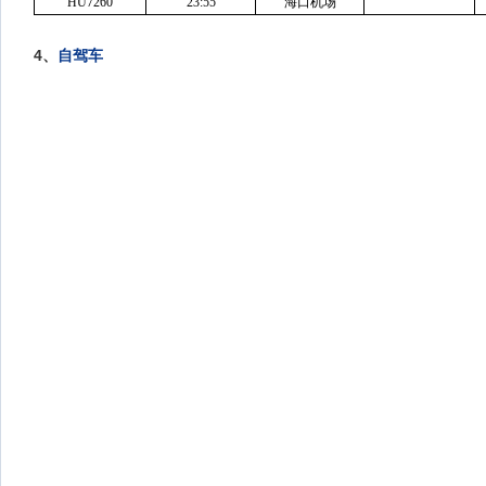
HU7260
23:55
海口机场
4
、
自驾车