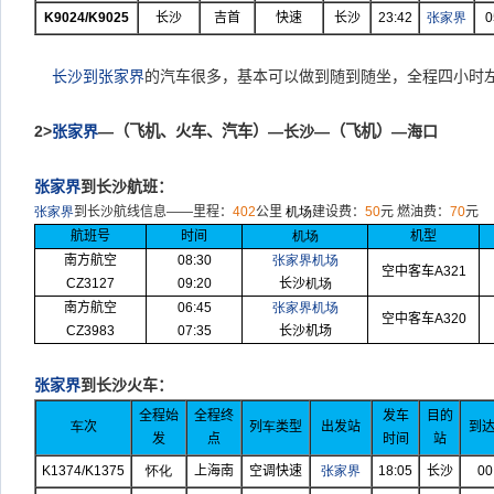
K9024/K9025
长沙
吉首
快速
长沙
23:42
张家界
0
长沙到张家界
的汽车很多，基本可以做到随到随坐，全程四小时
2>
张家界
—
（飞机、火车、汽车）
—长沙—
（飞机）
—海口
张家界
到长沙航班：
张家界
到长沙航线信息——里程：
402
公里
机场
建设费：
50
元 燃油费：
70
元
航班号
时间
机场
机型
南方航空
08:30
张家界机场
空中客车
A321
CZ3127
09:20
长沙
机场
南方航空
06:45
张家界机场
空中客车
A320
CZ3983
07:35
长沙机场
张家界
到长沙火车：
全程始
全程终
发车
目的
车
次
列
车
类型
出发站
到
发
点
时间
站
K1374/K1375
怀化
上海南
空调快速
张家界
18:05
长沙
00