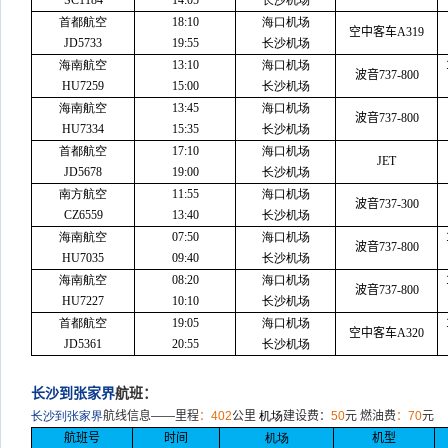
SC1184
14:05
长沙机场
首都航空
18:10
海口机场
空中客车
A319
JD5733
19:55
长沙机场
海南航空
13:10
海口机场
波音
737-800
HU7259
15:00
长沙机场
海南航空
13:45
海口机场
波音
737-800
HU7334
15:35
长沙机场
首都航空
17:10
海口机场
JET
JD5678
19:00
长沙机场
南方航空
11:55
海口机场
波音
737-300
CZ6559
13:40
长沙机场
海南航空
07:50
海口机场
波音
737-800
HU7035
09:40
长沙机场
海南航空
08:20
海口机场
波音
737-800
HU7227
10:10
长沙机场
首都航空
19:05
海口机场
空中客车
A320
JD5361
20:55
长沙机场
长沙到张家界
航班：
长沙到张家界
航线信息——里程
：
402
公里
机场
建设费：
50
元 燃油费
：
70
元
航班号
时间
机场
机型