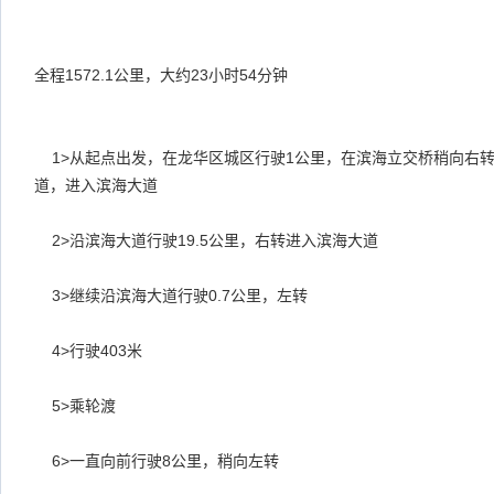
全程
1572.1
公里，大约
23
小时
54
分钟
1>
从起点出发，在龙华区城区行驶
1
公里，在滨海立交桥稍向右
道，进入滨海大道
2>
沿滨海大道行驶
19.5
公里，右转进入滨海大道
3>
继续沿滨海大道行驶
0.7
公里，左转
4>
行驶
403
米
5>
乘轮渡
6>
一直向前行驶
8
公里，稍向左转