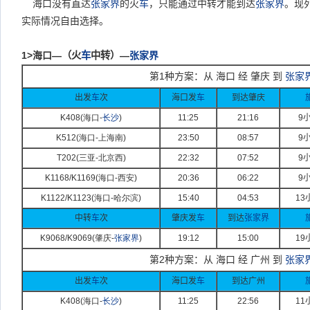
海口没有直达
张家界
的火
车
，只能通过中转才能到达
张家界
。现
实际情况自由选择。
1>
海口—
（火
车
中转）
—
张家界
第
1
种方案：从 海口 经 肇庆 到
张家
出发
车
次
海口发
车
到达肇庆
K408(
海口-
长沙
)
11:25
21:16
9
K512(
海口-
上海南)
23:50
08:57
9
T202(
三亚-
北京西)
22:32
07:52
9
K1168/K1169(
海口-
西安)
20:36
06:22
9
K1122/K1123(
海口-
哈尔滨)
15:40
04:53
13
中转
车
次
肇庆发
车
到达
张家界
K9068/K9069(
肇庆-
张家界
)
19:12
15:00
19
第
2
种方案：从 海口 经 广州 到
张家
出发
车
次
海口发
车
到达广州
K408(
海口-
长沙
)
11:25
22:56
11