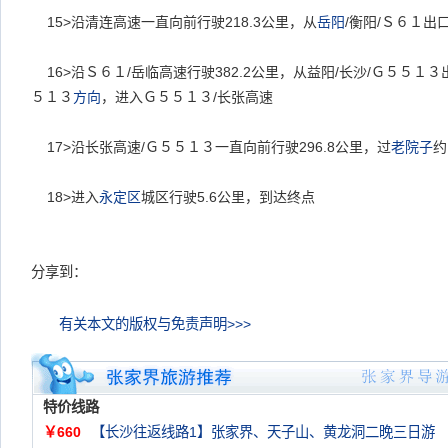
15>
沿清连高速一直向前行驶
218.3
公里，从
岳阳
/
衡阳
/
Ｓ６１出
16>
沿Ｓ６１
/
岳临高速行驶
382.2
公里，从益阳
/
长沙
/
Ｇ５５１３
５１３
方向
，进入Ｇ５５１３
/
长张高速
17>
沿长张高速
/
Ｇ５５１３一直向前行驶
296.8
公里，过
老院子
约
18>
进入
永定区
城区行驶
5.6
公里，到达终点
分享到：
有关本文的版权与免责声明>>>
特价线路
￥660
【长沙往返线路1】张家界、天子山、黄龙洞二晚三日游