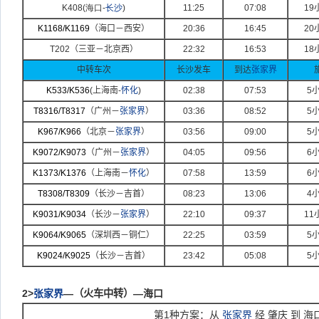
K408(
海口-
长沙
)
11:25
07:08
19
K1168/K1169
（海口－西安）
20:36
16:45
20
T202
（三亚－北京西）
22:32
16:53
18
中转车次
长沙发车
到达
张家界
K533/K536
(
上海南
-
怀化
)
02:38
07:53
5
T8316/T8317
（广州－
张家界
）
03:36
08:52
5
K967/K966
（北京－
张家界
）
03:56
09:00
5
K9072/K9073
（广州－
张家界
）
04:05
09:56
6
K1373/K1376
（上海南－
怀化
）
07:58
13:59
6
T8308/T8309
（长沙－吉首）
08:23
13:06
4
K9031/K9034
（长沙－
张家界
）
22:10
09:37
11
K9064/K9065
（深圳西－铜仁）
22:25
03:59
5
K9024/K9025
（长沙－吉首）
23:42
05:08
5
2>
张家界
—
（火车中转）
—海口
第
1
种方案：从
张家界
经 肇庆 到 海