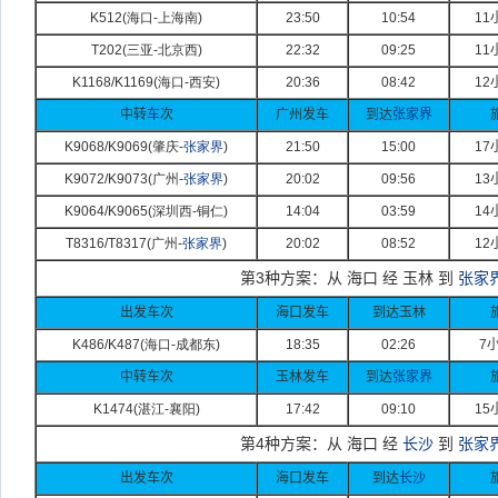
K512(
海口-
上海南)
23:50
10:54
11
T202(
三亚-
北京西)
22:32
09:25
11
K1168/K1169(
海口-
西安)
20:36
08:42
12
中转
车
次
广州发车
到达
张家界
K9068/K9069(
肇庆-
张家界
)
21:50
15:00
17
K9072/K9073(
广州-
张家界
)
20:02
09:56
13
K9064/K9065(
深圳西-
铜仁)
14:04
03:59
14
T8316/T8317(
广州-
张家界
)
20:02
08:52
12
第
3
种方案：从 海口 经 玉林 到
张家
出发车次
海口发车
到达玉林
K486/K487(
海口-
成都东)
18:35
02:26
7
中转车次
玉林发车
到达
张家界
K1474(
湛江-
襄阳)
17:42
09:10
15
第
4
种方案：从 海口 经
长沙
到
张家
出发车次
海口发车
到达
长沙