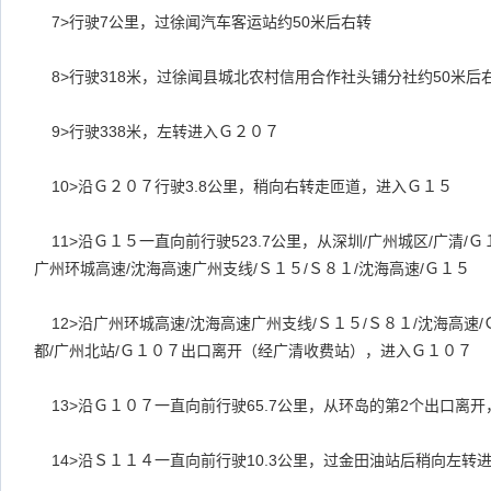
7>
行驶
7
公里，过徐闻汽车客运站约
50
米后右转
8>
行驶
318
米，过徐闻县城北农村信用合作社头铺分社约
50
米后
9>
行驶
338
米，左转进入Ｇ２０７
10>
沿Ｇ２０７行驶
3.8
公里，稍向右转走匝道，进入Ｇ１５
11>
沿Ｇ１５一直向前行驶
523.7
公里，从深圳
/
广州城区
/
广清
/
Ｇ
广州环城高速
/
沈海高速广州支线
/
Ｓ１５
/
Ｓ８１
/
沈海高速
/
Ｇ１５
12>
沿广州环城高速
/
沈海高速广州支线
/
Ｓ１５
/
Ｓ８１
/
沈海高速
/
都
/
广州北站
/
Ｇ１０７出口离开（经广清收费站），进入Ｇ１０７
13>
沿Ｇ１０７一直向前行驶
65.7
公里，从环岛的第
2
个出口离开
14>
沿Ｓ１１４一直向前行驶
10.3
公里，过金田油站后稍向左转