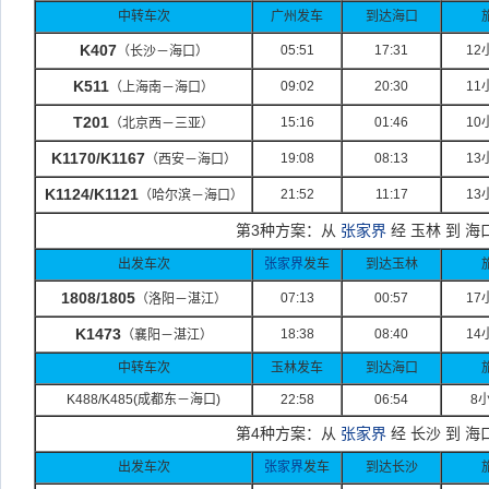
中转车次
广州发车
到达海口
K407
05:51
17:31
12
（长沙－海口）
K511
09:02
20:30
11
（上海南－海口）
T201
15:16
01:46
10
（北京西－三亚）
K1170/K1167
19:08
08:13
13
（西安－海口）
K1124/K1121
21:52
11:17
13
（哈尔滨－海口）
第
3
种方案：从
张家界
经 玉林 到 海
出发车次
张家界
发车
到达玉林
1808/1805
07:13
00:57
17
（洛阳－湛江）
K1473
18:38
08:40
14
（襄阳－湛江）
中转车次
玉林发车
到达海口
K488/K485(
成都东－海口
)
22:58
06:54
8
第
4
种方案：从
张家界
经 长沙 到 海
出发车次
张家界
发车
到达长沙