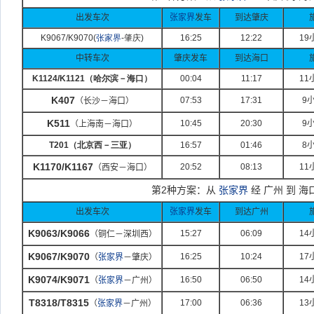
出发车次
张家界
发车
到达肇庆
K9067/K9070(
张家界
-
肇庆)
16:25
12:22
19
中转车次
肇庆发车
到达海口
K1124/K1121
（哈尔滨－海口）
00:04
11:17
11
K407
07:53
17:31
9
（长沙－海口）
K511
10:45
20:30
9
（上海南－海口）
T201
（北京西－三亚）
16:57
01:46
8
K1170/K1167
20:52
08:13
11
（西安－海口）
第
2
种方案：从
张家界
经 广州 到 海
出发车次
张家界
发车
到达广州
K9063/K9066
15:27
06:09
14
（铜仁－深圳西）
K9067/K9070
16:25
10:24
17
（
张家界
－肇庆）
K9074/K9071
16:50
06:50
14
（
张家界
－广州）
T8318/T8315
17:00
06:36
13
（
张家界
－广州）