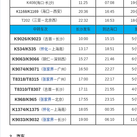
K408(
海口-
长沙)
11:25
07:08
19
K1168/K1169
（海口－西安）
20:36
16:45
20
T202
（三亚－北京西）
22:32
16:53
18
中转车次
长沙发车
到达海口
K9026/K9023
10:00
15:15
5
（吉首－长沙）
K534/K535
13:17
18:51
5
（
怀化
－上海南）
K9063/K9066
15:27
21:46
6
（铜仁－深圳西）
K9074/K9071
16:50
22:27
5
（
张家界
－广州）
T8318/T8315
17:00
22:17
5
（
张家界
－广州）
T8310/T8307
17:11
21:55
4
（吉首－长沙）
K968/K965
17:55
23:15
5
（
张家界
－北京）
K1374/K1375
18:05
00:35
6
（
怀化
－上海南）
K9033/K9032
19:00
06:10
11
（
张家界
－长沙）
2
、汽车