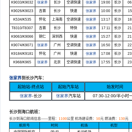
K9033/K9032
张家界
长沙
空调快速
张家界
19:00
长沙
06
K9026/K9023
吉首
长沙
快速
张家界
10:00
长沙
15
K534/K535
怀化
上海南
空调快速
张家界
13:17
长沙
18
T8310/T8307
吉首
长沙
特快
张家界
17:11
长沙
21
K9063/K9066
铜仁
深圳西
快速
张家界
15:27
长沙
21
K9074/K9071
张家界
广州
空调快速
张家界
16:50
长沙
22
K9184/K9181
怀化
广州
快速
张家界
17:08
长沙
23
K968/K965
张家界
北京
空调快速
张家界
17:55
长沙
23
张家界
到长沙汽车：
起始站
-
终点站
起始汽车站
始发时间
张家界
-
长沙
张家界
汽车站
07:30-12:00/
半小时
长沙到海口航班：
——
1100
50
130
长沙到海口航线信息
里程：
公里
机场建设费：
元
燃油费：
元
航班号
时间
机场
机型
中国国际航空
09:40
长沙机场