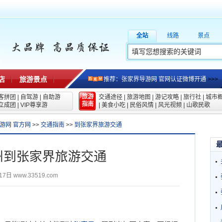
全站
线路
景点
店
旅游景点
推荐：张家界导游网 官网认证微博开通
>>>
旅游
客拼团
|
自驾游
|
自助游
交通途径
|
旅游地图
|
游记攻略
|
旅行社
|
城市
指南
立成团
|
VIP尊享游
|
美食小吃
|
民俗风情
|
风光视频
|
山歌民歌
游网 官方网
>>
交通指南
>>
到张家界旅游交通
州到张家界旅游交通
17日
www.33519.com