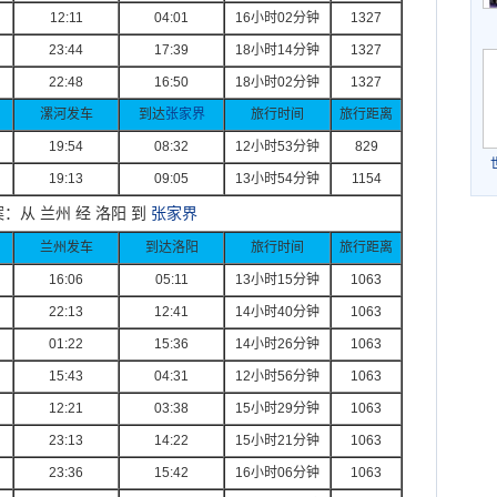
12:11
04:01
16
小时
02
分钟
1327
23:44
17:39
18
小时
14
分钟
1327
22:48
16:50
18
小时
02
分钟
1327
漯河发车
到达
张家界
旅行时间
旅行距离
19:54
08:32
12
小时
53
分钟
829
19:13
09:05
13
小时
54
分钟
1154
：从 兰州 经 洛阳 到
张家界
兰州发车
到达洛阳
旅行时间
旅行距离
16:06
05:11
13
小时
15
分钟
1063
22:13
12:41
14
小时
40
分钟
1063
01:22
15:36
14
小时
26
分钟
1063
15:43
04:31
12
小时
56
分钟
1063
12:21
03:38
15
小时
29
分钟
1063
23:13
14:22
15
小时
21
分钟
1063
23:36
15:42
16
小时
06
分钟
1063