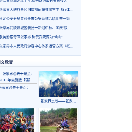
洪江古商城延续千年.绍兴班为最有名青楼之一
张家界大峡谷景区国庆期间将推出空中飞行体…
永定公安分局喜获全市公安系统合唱比赛一等…
张家界武陵源城区装扮一新迎中秋、国庆“双…
欧美游客青睐张家界 称赞武陵源为“仙山”…
张家界市人民政府游客中心体系运营方案（概…
图文欣赏
张家界必去十景点：…
张家界之魂——张家…