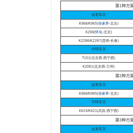
第
1
种方
出发车次
K968/K965(
张家界
-
北京)
K268(
怀化
-
北京)
K2286/K2287(
昆明-
长春)
中转车次
T151(
北京西-
西宁西)
K2061(
北京西-
兰州)
第
2
种方
出发车次
K968/K965(
张家界
-
北京)
中转车次
K624/K621(
武昌-
西宁西)
第
3
种方
出发车次