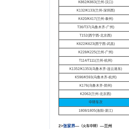
K862/K863(
兰州-
汉口)
K132/K133(
兰州-
深圳西)
K420/K417(
兰州-
泰州)
T36/T37(
乌鲁木齐-
广州)
T152(
西宁西-
北京西)
K622/K623(
西宁西-
武昌)
K228/K225(
兰州-
广州)
T114/T111(
兰州-
杭州)
K1352/K1353(
乌鲁木齐-
连云港东)
K596/K593(
乌鲁木齐-
杭州)
K176(
乌鲁木齐-
郑州)
K2062(
兰州-
北京西)
中转车次
1808/1805(
洛阳-
湛江)
2>
张家界
—
—兰州
（火车中转）