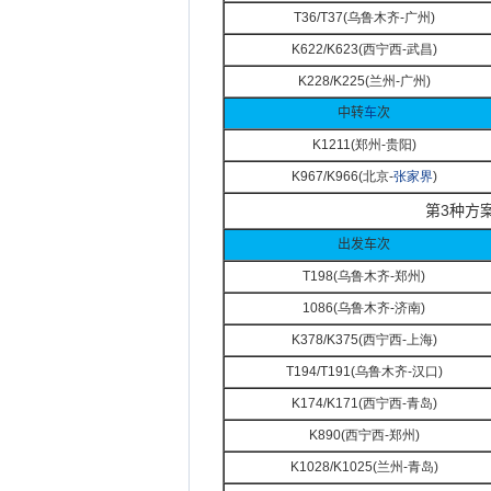
T36/T37(
乌鲁木齐-
广州)
K622/K623(
西宁西-
武昌)
K228/K225(
兰州-
广州)
中转
车
次
K1211(
郑州-
贵阳)
K967/K966(
北京-
张家界
)
第
3
种方案
出发车次
T198(
乌鲁木齐-
郑州)
1086(
乌鲁木齐-
济南)
K378/K375(
西宁西-
上海)
T194/T191(
乌鲁木齐-
汉口)
K174/K171(
西宁西-
青岛)
K890(
西宁西-
郑州)
K1028/K1025(
兰州-
青岛)