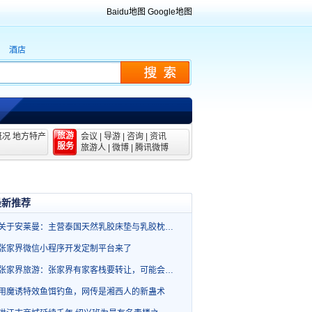
Baidu地图
Google地图
酒店
旅游
概况
地方特产
会议
|
导游
|
咨询
|
资讯
服务
旅游人
|
微博
|
腾讯微博
最新推荐
关于安莱曼：主营泰国天然乳胶床垫与乳胶枕…
张家界微信小程序开发定制平台来了
张家界旅游：张家界有家客栈要转让，可能会…
用魔诱特效鱼饵钓鱼，网传是湘西人的新蛊术