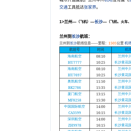
交通
工具抵达
张家界
。
1>
兰州—
—
长沙
—
（飞机）
（飞机、火车
兰州到
长沙
航班：
——
1505
兰州到
长沙
航线信息
里程：
公里
机
航班号
时间
机
08:10
海南航空
兰州中
HU7777
10:25
长沙黄花
08:10
海南航空
兰州中
HU7697
10:25
长沙黄花
11:50
奥凯航空
兰州中
BK2786
15:35
长沙黄花
13:15
厦门航空
兰州中
MF8258
15:30
长沙黄花
14:00
中国国际航空
兰州中
CA3599
16:15
长沙黄花
14:00
深圳航空
兰州中
ZH9978
16:15
长沙黄花