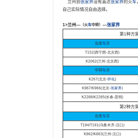
兰州到
张家界
没有直达
张家界
的火
车
自己实际情况自由选择。
1>
兰州—
—
张家界
（火
车
中转）
第
1
种方案
出发
车
次
T152(
西宁西-
北京西)
K2062(
兰州-
北京西)
中转
车
次
K267(
北京-
怀化
)
K967/K966(
北京-
张家界
)
K2288/K2285(
长春-
昆明)
第
2
种方案
出发
车
次
T194/T191(
乌鲁木齐-
汉口)
K862/K863(
兰州-
汉口)