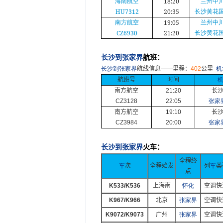
18:20
海南航空
兰州中
HU7312
20:35
长沙黄花
19:05
南方航空
兰州中
CZ6930
21:20
长沙黄花
长沙到张家界
航班：
长沙到张家界
航线信息——里程：
402
公里
机
航班号
时间
南方航空
21:20
长
CZ3128
22:05
张家
南方航空
19:10
长
CZ3984
20:00
张家
长沙到张家界
火车：
全程终
车
次
全程始发
列
车
类
点
K533/K536
上海南
怀化
空调快
K967/K966
北京
张家界
空调快
K9072/K9073
广州
张家界
空调快