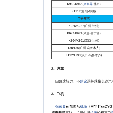
K968/K965(
张家界
-
北京)
K1212(
贵阳-
郑州)
中转车次
K226/K227(
广州-
兰州)
K624/K621(
武昌-
西宁西)
K864/K861(
汉口-
兰州)
T38/T35(
广州-
乌鲁木齐)
T192/T193(
汉口-
乌鲁木齐)
2
、汽车
因路途较远，不
建议
选择乘坐长途汽
3
、飞机
张家界
荷花国际
机场
（三字代码
DYG
城市开通直航。兰州中川
机场
没有直飞