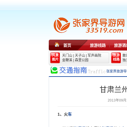
首页
旅游线路
旅游酒
风景
旅游
天门山
|
天子山
|
军声画院
散
图片
线路
金鞭溪
|
森里公园
独
张家界旅游导
甘肃兰
2013年09月
1
、火
车