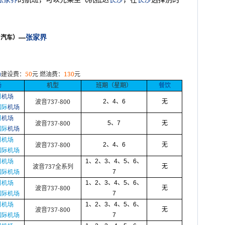
—
张家界
、汽车）
50
130
场
建设费：
元
燃油费：
元
场
机型
班期（星期）
餐饮
川
机场
737-800
2
、
4
、
6
无
波音
国际
机场
川
机场
737-800
5
、
7
无
波音
国际
机场
川机场
737-800
2
、
4
、
6
无
波音
国际机场
川机场
1
、
2
、
3
、
4
、
5
、
6
、
737
无
波音
全系列
国际机场
7
川机场
1
、
2
、
3
、
4
、
5
、
6
、
737-800
无
波音
国际机场
7
川机场
1
、
2
、
3
、
4
、
5
、
6
、
737-800
无
波音
国际机场
7