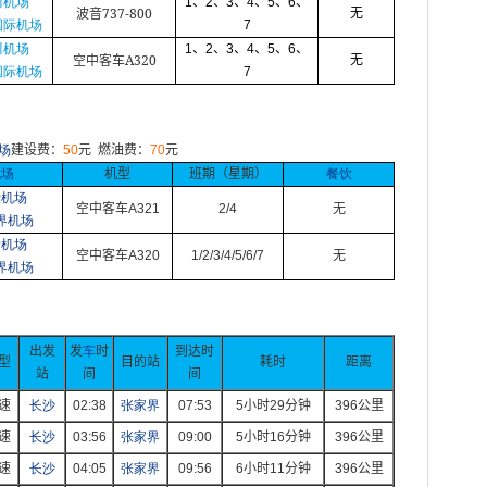
川机场
1
、
2
、
3
、
4
、
5
、
6
、
737-800
无
波音
国际机场
7
川机场
1
、
2
、
3
、
4
、
5
、
6
、
A320
无
空中客车
国际机场
7
场
建设费：
50
元
燃油费：
70
元
机场
机型
班期（星期）
餐饮
沙
机场
空中客车
A321
2/4
无
界机场
沙
机场
空中客车
A320
1/2/3/4/5/6/7
无
界机场
出发
发
车
时
到达时
型
目的站
耗时
距离
站
间
间
速
长沙
02:38
张家界
07:53
5
小时
29
分钟
396
公里
速
长沙
03:56
张家界
09:00
5
小时
16
分钟
396
公里
速
长沙
04:05
张家界
09:56
6
小时
11
分钟
396
公里