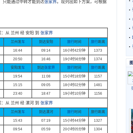
，只能通过中转才能到达
张家界
。现列出如下方案，可根据
：从 兰州 经 安阳 到
张家界
兰州发
车
到达安阳
旅行
时间
旅行
距离
16:44
09:14
16
小时
42
分钟
1373
20:50
16:46
19
小时
56
分钟
1374
安阳发
车
到达
张家界
旅行
时间
旅行
距离
19:54
11:08
15
小时
18
分钟
1157
15:15
09:05
18
小时
02
分钟
1481
23:40
18:47
19
小时
10
分钟
1156
：从 兰州 经 漯河 到
张家界
兰州发
车
到达漯河
旅行
时间
旅行距离
15:43
07:19
15
小时
44
分钟
1327
09:54
05:59
20
小时
05
分钟
1304