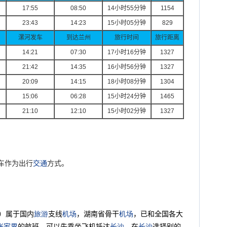
17:55
08:50
14
小时
55
分钟
1154
23:43
14:23
15
小时
05
分钟
829
漯河发车
到达兰州
旅行时间
旅行距离
14:21
07:30
17
小时
16
分钟
1327
21:42
14:35
16
小时
56
分钟
1327
20:09
14:15
18
小时
08
分钟
1304
15:06
06:28
15
小时
24
分钟
1465
21:10
12:10
15
小时
02
分钟
1327
车作为出行
交通
方式。
）属于国内
旅游
支线
机场
，湖南省骨干
机场
，已和全国各大
张家界
的航班，可以先乘坐飞机抵达
长沙
，在
长沙
选择别的