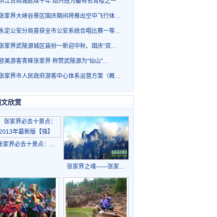
洪江古商城延续千年.绍兴班为最有名青楼之一
张家界大峡谷景区国庆期间将推出空中飞行体…
永定公安分局喜获全市公安系统合唱比赛一等…
张家界武陵源城区装扮一新迎中秋、国庆“双…
欧美游客青睐张家界 称赞武陵源为“仙山”…
张家界市人民政府游客中心体系运营方案（概…
图文欣赏
张家界必去十景点：…
张家界之魂——张家…