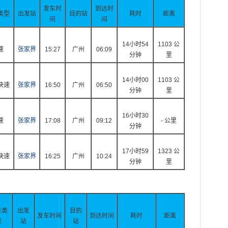
发车时
到达时
类型
出发站
目的站
耗时
距离
间
间
14小时54
1103 公
速
张家界
15:27
广州
06:09
分钟
里
14小时00
1103 公
快速
张家界
16:50
广州
06:50
分钟
里
16小时30
速
张家界
17:08
广州
09:12
- 公里
分钟
17小时59
1323 公
快速
张家界
16:25
广州
10:24
分钟
里
车类
出发
目的
发车时间
到达时间
耗时
距离
型
站
站