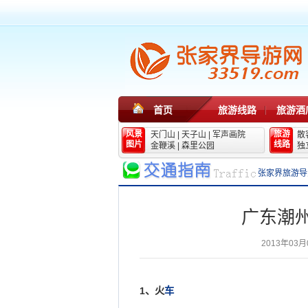
首页
旅游线路
旅游酒
风景
旅游
天门山
|
天子山
|
军声画院
散
图片
线路
金鞭溪
|
森里公园
独
张家界旅游导
广东潮
2013年03月
1、火
车