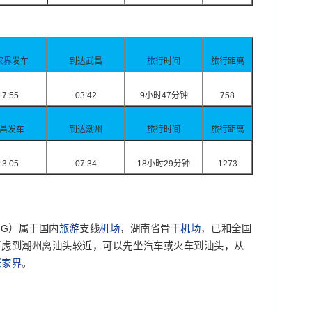
家界
发车
到达武昌
旅行
时间
旅行距离
17:55
03:42
9小时47分钟
758
昌发车
到达潮州
旅行时间
旅行距离
13:05
07:34
18小时29分钟
1273
YG
）属于国内
旅游
支线
机场
，湖南省骨干
机场
，已和全国
考虑到潮州离汕头较近，可以先坐汽车或火车到汕头，从
张家界
。