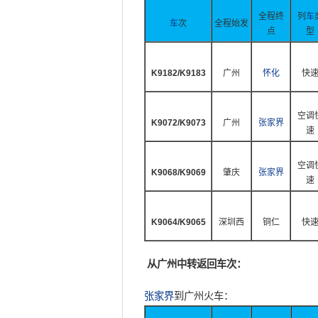
全程终
列
车
车
次
全程始发
点
型
K9182/K9183
广州
怀化
快
空调
K9072/K9073
广州
张家界
速
空调
K9068/K9069
肇庆
张家界
速
K9064/K9065
深圳西
铜仁
快
从广州中转返回车次：
张家界
到广州火车：