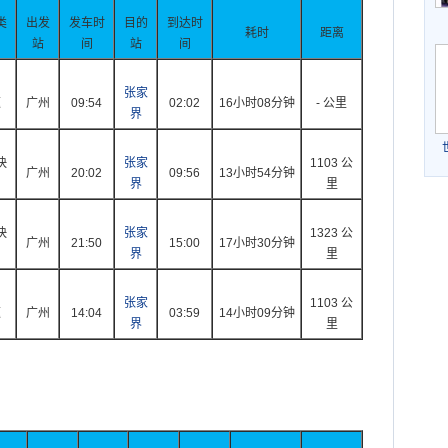
类
出发
发车时
目的
到达时
耗时
距离
站
间
站
间
张家
速
广州
09:54
02:02
16小时08分钟
- 公里
界
快
张家
1103 公
广州
20:02
09:56
13小时54分钟
界
里
快
张家
1323 公
广州
21:50
15:00
17小时30分钟
界
里
张家
1103 公
速
广州
14:04
03:59
14小时09分钟
界
里