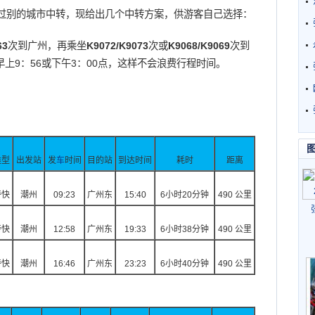
过别的城市中转，现给出几个中转方案，供游客自己选择：
63
次到广州，再乘坐
K9072/K9073
次或
K9068/K9069
次到
早上9：56或下午3：00点，这样不会浪费行程时间。
类型
出发站
发
车
时间
目的站
到达时间
耗时
距离
特快
潮州
09:23
广州东
15:40
6小时20分钟
490 公里
特快
潮州
12:58
广州东
19:33
6小时38分钟
490 公里
特快
潮州
16:46
广州东
23:23
6小时40分钟
490 公里