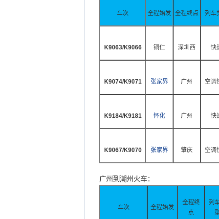
车次
全程始发
全程终点
列车
K9063/K9066
铜仁
深圳西
快
K9074/K9071
张家界
广州
空调
K9184/K9181
怀化
广州
快
K9067/K9070
张家界
肇庆
空调
广州到潮州火车：
全程终
列
车次
全程始发
点