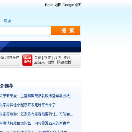
Baidu地图
Google地图
酒店
旅游
概况
地方特产
会议
|
导游
|
咨询
|
资讯
服务
旅游人
|
微博
|
腾讯微博
最新推荐
关于安莱曼：主营泰国天然乳胶床垫与乳胶枕…
张家界微信小程序开发定制平台来了
张家界旅游：张家界有家客栈要转让，可能会…
用魔诱特效鱼饵钓鱼，网传是湘西人的新蛊术