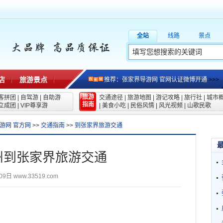
全站
线路
景点
店
旅游景点
推荐：张家界导游网 官网认证微博开通
>>>
旅游
客拼团
|
自驾游
|
自助游
交通途径
|
旅游地图
|
游记攻略
|
旅行社
|
城市
指南
立成团
|
VIP尊享游
|
美食小吃
|
民俗风情
|
风光视频
|
山歌民歌
游网 官方网
>>
交通指南
>>
到张家界旅游交通
州到张家界旅游交通
09日
www.33519.com