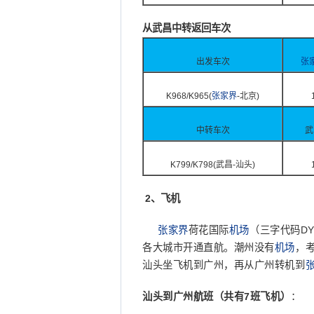
从武昌中转返回车次
出发车次
张
K968/K965(
张家界
-北京)
中转车次
武
K799/K798(武昌-汕头)
2、飞机
张家界
荷花国际
机场
（三字代码
D
各大城市开通直航。潮州没有
机场
，
汕头坐飞机到广州，再从广州转机到
汕头到广州航班（共有
7
班飞机）
：