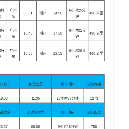
调特
广州
6小时25分
08:31
潮州
14:56
490 公里
快
东
钟
调特
广州
6小时31分
10:45
潮州
17:16
490 公里
快
东
钟
调特
广州
6小时20分
15:55
潮州
22:15
490 公里
快
东
钟
州发车
到达武昌
旅行
时间
旅行
距离
18:03
11:35
17小时37分钟
1273
昌发车
到达
张家界
旅行
时间
旅行
距离
23:57
09:00
9小时18分钟
758