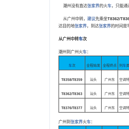
潮州没有直达
张家界
的火
车
，只能通
从广州中转，
建议
先乘坐
T8362/T83
达目的地
张家界
，到达
张家界
的时间是
从广州中转
车
次
潮州到广州火
车
：
车
次
全程始发
全程终点
列
车
T8358/T8359
汕头
广州东
空调
T8362/T8363
汕头
广州东
空调
T8376/T8377
汕头
广州东
空调
广州到
张家界
火
车
：