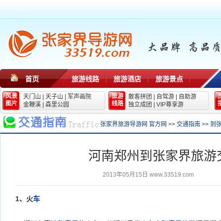
首页
旅游线路
旅游酒店
旅游景点
风景
旅游
天门山
|
天子山
|
军声画院
散客拼团
|
自驾游
|
自助游
图片
线路
金鞭溪
|
森里公园
独立成团
|
VIP尊享游
张家界旅游导游网 官方网
>>
交通指南
>>
到
河南郑州到张家界旅游
2013年05月15日
www.33519.com
1
、火
车