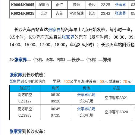
K9064/K9065
深圳西
铜仁
快速
长沙
22:25
张家界
03
K9024/K9025
长沙
吉首
空调快速
长沙
23:42
张家界
05
长沙汽车西站直达
张家界
的汽车早上
7
点开始发班，每小时一班，
3.5
小时；长沙汽车东站直达
张家界
的汽车（发车时间：
08:30
、
09
14:00
、
15:00
、
17:00
、
18:00
，车程
3.5
小时）；长沙火车站附近也
2>
张家界
—
—长沙—
—郑州
（飞机、火车、汽车）
（飞机）
张家界
到长沙航班：
张家界
到长沙航线信息
——
里程：
402
公里
机场建设费：
50
元
燃油费：
70
元
航班号
时间
机场
机型
南方航空
08:30
张家界机场
空中客车
A321
CZ3127
09:20
长沙机场
南方航空
06:45
张家界机场
空中客车
A320
CZ3983
07:35
长沙机场
张家界
到长沙火车：