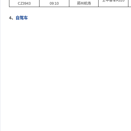
空中客车
A320
CZ3943
09:10
郑州机场
4
、
自驾车