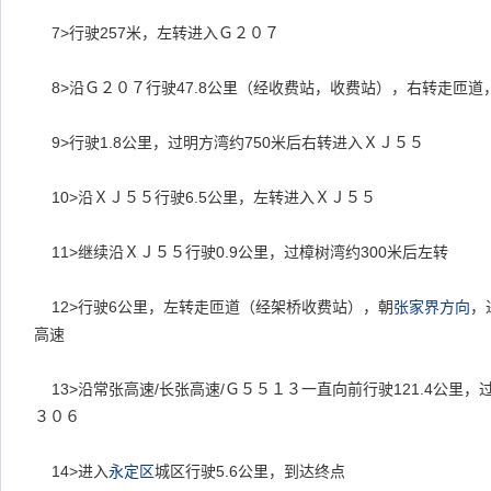
7>
行驶257米，左转进入Ｇ２０７
8>
沿Ｇ２０７行驶47.8公里（经收费站，收费站），右转走匝道
9>
行驶1.8公里，过明方湾约750米后右转进入ＸＪ５５
10>
沿ＸＪ５５行驶6.5公里，左转进入ＸＪ５５
11>
继续沿ＸＪ５５行驶0.9公里，过樟树湾约300米后左转
12>
行驶6公里，左转走匝道（经架桥收费站），朝
张家界
方向
，
高速
13>
沿常张高速/长张高速/Ｇ５５１３一直向前行驶121.4公里，
３０６
14>
进入
永定区
城区行驶5.6公里，到达终点