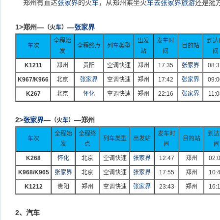
郑州有直达
张家界
的火
车
，从郑州乘坐火
车
去张家界旅游
还是挺
1>
郑州—
—
张家界
（火
车
）
全程始
出发
发
车
时
到达
车
次
全程终点
列
车
类型
目的站
发
站
间
间
K1211
郑州
贵阳
空调快速
郑州
17:35
张家界
08:3
K967/K966
北京
张家界
空调快速
郑州
17:42
张家界
09:0
K267
北京
怀化
空调快速
郑州
22:16
张家界
11:0
2>
张家界
—
—郑州
（火
车
）
全程始
全程终
发车时
到达
车
次
列
车
类型
出发站
目的站
发
点
间
间
K268
怀化
北京
空调快速
张家界
12:47
郑州
02:
K968/K965
张家界
北京
空调快速
张家界
17:55
郑州
10:
K1212
贵阳
郑州
空调快速
张家界
23:43
郑州
16:
2
、汽车