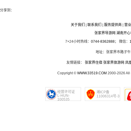
分享到：
关于我们
|
联系我们
|
服务提供商
|
营
张家界导游网 湖南开
7×24小时热线：
0744-8362888
； 微信：
地址：张家界市路子午
友情链接：
张家界住宿
张家界旅游网
凤
Copyright ©
WWW.33519.COM
2000-2026 Al
经营许可证
湘ICP备
L-HUN-
11006314号-3
100535