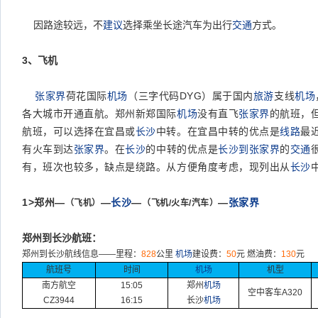
因路途较远，不
建议
选择乘坐长途汽车为出行
交通
方式。
3
、飞机
张家界
荷花国际
机场
（三字代码DYG）属于国内
旅游
支线
机场
各大城市开通直航。郑州新郑国际
机场
没有直飞
张家界
的航班，
航班，可以选择在宜昌或
长沙
中转。在宜昌中转的优点是
线路
最
有火车到达
张家界
。在
长沙
的中转的优点是
长沙到张家界
的
交通
有，班次也较多，缺点是绕路。从方便角度考虑，现列出从
长沙
1>
郑州—
—
长沙
—
—
张家界
（飞机）
（飞机/火车/汽车）
郑州到长沙航班：
郑州到长沙航线信息
——
里程：
828
公里
机场
建设费：
50
元
燃油费：
130
元
航班号
时间
机场
机型
南方航空
15:05
郑州
机场
空中客车
A320
CZ3944
16:15
长沙
机场