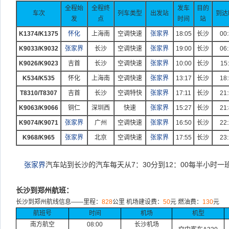
全程始
全程终
发车
目的
车次
列车类型
出发站
到达
发
点
时间
站
K1374/K1375
怀化
上海南
空调快速
张家界
18:05
长沙
00
K9033/K9032
张家界
长沙
空调快速
张家界
19:00
长沙
06
K9026/K9023
吉首
长沙
空调快速
张家界
10:00
长沙
15
K534/K535
怀化
上海南
空调快速
张家界
13:17
长沙
18
T8310/T8307
吉首
长沙
空调特快
张家界
17:11
长沙
21
K9063/K9066
铜仁
深圳西
快速
张家界
15:27
长沙
21
K9074/K9071
张家界
广州
空调快速
张家界
16:50
长沙
22
K968/K965
张家界
北京
空调快速
张家界
17:55
长沙
23
张家界
汽车站到长沙的汽车每天从7：30分到12：00每半小时一
长沙到郑州航班：
长沙到郑州航线信息
——
里程：
828
公里
机场建设费：
50
元
燃油费：
130
元
航班号
时间
机场
机型
南方航空
08:00
长沙机场