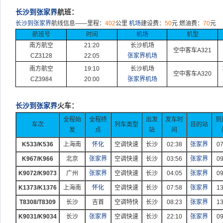
长沙到张家界
航班：
长沙到张家界
航线信息
——
里程：
402
公里
机场
建设费：
50
元
燃油费：
70
元
航班号
时间
机场
机型
南方航空
21:20
长沙机场
空中客车
A321
CZ3128
22:05
张家界机场
南方航空
19:10
长沙机场
空中客车
A320
CZ3984
20:00
张家界机场
长沙到张家界
火车：
全程始
全程终
出发
发车时
到
车次
列车类型
目的站
发
点
站
间
K533/K536
上海南
怀化
空调快速
长沙
02:38
张家界
07
K967/K966
北京
张家界
空调快速
长沙
03:56
张家界
09
K9072/K9073
广州
张家界
空调快速
长沙
04:05
张家界
09
K1373/K1376
上海南
怀化
空调快速
长沙
07:58
张家界
13
T8308/T8309
长沙
吉首
空调特快
长沙
08:23
张家界
13
K9031/K9034
长沙
张家界
空调快速
长沙
22:10
张家界
09