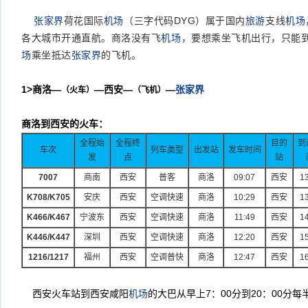
张家界
荷花国际
机场
（三字代码DYG）属于国内
旅游
支线
机场
各大城市开通直航。商洛没有飞
机场
，要想乘坐飞机出行，只能
场
乘坐抵达
张家界
的飞机。
1>
商洛—
—西安—
—
张家界
（火车）
（飞机）
商洛到西安的火车：
全程始
全程终
目的
到
车次
列车类型
出发站
发车时间
发
点
站
7007
商南
西安
普客
商洛
09:07
西安
13
K708/K705
安庆
西安
空调快速
商洛
10:29
西安
13
K466/K467
宁波东
西安
空调快速
商洛
11:49
西安
14
K446/K447
深圳
西安
空调快速
商洛
12:20
西安
15
1216/1217
福州
西安
空调普快
商洛
12:47
西安
16
西安火车站到西安咸阳
机场
的大巴从早上
7
：
00
分到
20
：
00
分每