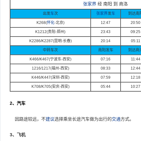
张家界
经 南阳 到 商洛
出发
车
次
张家界
发
车
到达南
K268(
怀化
-
北京)
12:47
20:50
K1212(
贵阳-
郑州)
23:43
09:25
K2286/K2287(
昆明-
长春)
20:14
05:11
中转车次
南阳发车
到达商
K466/K467(
宁波东-
西安)
07:16
11:44
1216/1217(
福州-
西安)
08:33
12:44
K446/K447(
深圳-
西安)
07:59
12:18
K708/K705(
安庆-
西安)
05:44
10:27
2
、汽车
因路途较远，不
建议
选择乘坐长途汽车做为出行的
交通
方式。
3、飞机