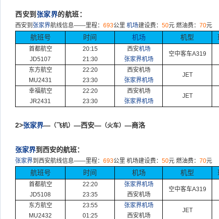
西安到
张家界
的航班：
西安到
张家界
航线信息
——
里程：
693
公里
机场
建设费：
50
元
燃油费：
70
元
航班号
时间
机场
机型
首都航空
20:15
西安
机场
空中客车
A319
JD5107
21:30
张家界机场
东方航空
22:20
西安机场
JET
MU2431
23:30
张家界机场
幸福航空
22:20
西安机场
JET
JR2431
23:30
张家界机场
2>
张家界
—
—
西安—
—商洛
（飞机）
（火车）
张家界
到西安的航班：
张家界
到西安航线信息
——
里程：
693
公里
机场建设费：
50
元
燃油费：
70
元
航班号
时间
机场
机型
首都航空
22:20
张家界机场
空中客车
A319
JD5108
23:35
西安机场
东方航空
23:55
张家界机场
JET
MU2432
01:25
西安机场