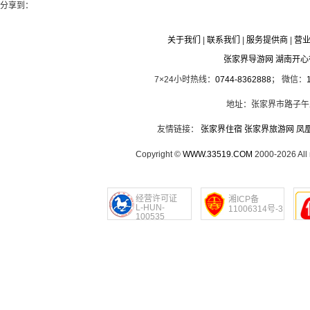
分享到：
关于我们
|
联系我们
|
服务提供商
|
营
张家界导游网 湖南开
7×24小时热线：
0744-8362888
； 微信：
地址：张家界市路子午
友情链接：
张家界住宿
张家界旅游网
凤
Copyright ©
WWW.33519.COM
2000-2026 Al
经营许可证
湘ICP备
L-HUN-
11006314号-3
100535