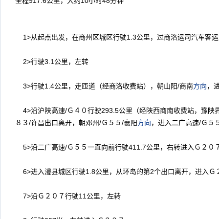
全程
917.6
公里，大约
10
小时
48
分钟
1>
从起点出发，在商州区城区行驶
1.3
公里，过商洛运司汽车客运
2>
行驶
3.1
公里，左转
3>
行驶
1.4
公里，走匝道（经商洛收费站），朝山阳
/
商南
方向
，
4>
沿沪陕高速
/
Ｇ４０行驶
293.5
公里（经陕西商南收费站，豫陕
８３
/
许昌出口离开，朝邓州
/
Ｇ５５
/
襄阳
方向
，进入二广高速
/
Ｇ５
5>
沿二广高速
/
Ｇ５５一直向前行驶
411.7
公里，右转进入Ｇ２０
6>
进入澧县城区行驶
1.8
公里，从环岛的第
2
个出口离开，进入Ｇ
7>
沿Ｇ２０７行驶
11
公里，左转