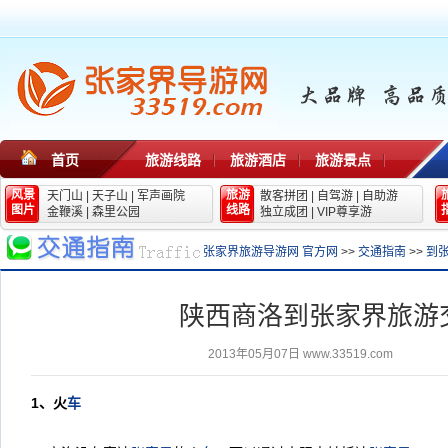
首页
旅游线路
旅游酒店
旅游景点
风景
旅游
天门山
|
天子山
|
军声画院
散客拼团
|
自驾游
|
自助游
图片
线路
金鞭溪
|
森里公园
独立成团
|
VIP尊享游
张家界旅游导游网 官方网
>>
交通指南
>>
到
陕西商洛到张家界旅游
2013年05月07日
www.33519.com
1
、火
车