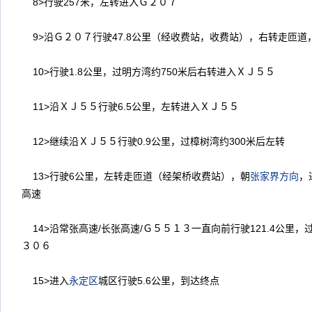
8>
行驶
257
米，左转进入Ｇ２０７
9>
沿Ｇ２０７行驶
47.8
公里（经收费站，收费站），右转走匝道
10>
行驶
1.8
公里，过明方湾约
750
米后右转进入ＸＪ５５
11>
沿ＸＪ５５行驶
6.5
公里，左转进入ＸＪ５５
12>
继续沿ＸＪ５５行驶
0.9
公里，过樟树湾约
300
米后左转
13>
行驶
6
公里，左转走匝道（经架桥收费站），朝
张家界
方向
，
高速
14>
沿常张高速
/
长张高速
/
Ｇ５５１３一直向前行驶
121.4
公里，
３０６
15>
进入
永定区
城区行驶
5.6
公里，到达终点