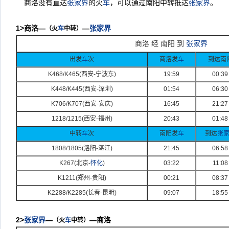
商洛没有直达
张家界
的火
车
，可以通过南阳中转抵达
张家界
。
1>
商洛—
—
张家界
（火
车
中转）
商洛 经 南阳 到
张家界
出发
车
次
商洛发
车
到达南
K468/K465(
西安-
宁波东)
19:59
00:39
K448/K445(
西安-
深圳)
01:54
06:30
K706/K707(
西安-
安庆)
16:45
21:27
1218/1215(
西安-
福州)
20:43
01:48
中转
车
次
南阳发
车
到达
张
1808/1805(
洛阳-
湛江)
21:45
06:58
K267(
北京-
怀化
)
03:22
11:08
K1211(
郑州-
贵阳)
00:21
08:37
K2288/K2285(
长春-
昆明)
09:07
18:55
2>
张家界
—
—商洛
（火
车
中转）