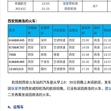
幸福航空
23:55
张家界
机场
JET
JR2432
01:25
西安机场
西安到商洛的火车：
全程始
全程终
发车时
目的
车次
列车类型
出发站
到达
发
点
间
站
K448/K445
西安
深圳
空调快速
西安
23:00
商洛
01:3
K706/K707
西安
安庆
空调快速
西安
14:09
商洛
16:4
7008
西安
商南
普客
西安
15:48
商洛
19:3
K468/K465
西安
宁波东
空调快速
西安
16:30
商洛
19:5
1218/1215
西安
福州
空调普快
西安
17:26
商洛
20:3
机场到西安火车站的汽车是从早上
8
：
30
分到晚上未班航班，发
因
张家界
到西安咸阳机场的航班较晚，已没有返回商洛的火车，
建
二天再乘坐返回商洛的火车。
4
、
自驾车