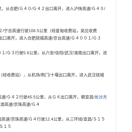
里，从合肥
/
Ｇ４０
/
Ｇ４２出口离开，进入沪陕高速
/
Ｇ４０
/
２
/
宁合高速行驶
106.5
公里（经星甸收费站，吴庄收费
出口离开，进入合肥绕城高速
/
京台高速
/
Ｇ４００１
/
Ｇ３
０１
/
Ｇ３行驶
5.6
公里，从六安
/
信阳
/
武汉
/
淮南出口离开，进
（经收费站），从机场
/
荆门
/
十堰出口离开，进入武汉绕城
高速
/
Ｇ４２行驶
45.5
公里，从Ｇ４出口离开，朝宜昌
/
长沙
方
港澳高速
/
京珠高速
/
Ｇ４
澳高速
/
京珠高速
/
Ｇ４行驶
12.4
公里，从三环线
/
宜昌
/
Ｓ１５
Ｓ１５