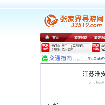
首页
旅游线路
旅游酒
风景
旅游
天门山
|
天子山
|
军声画院
散
图片
线路
金鞭溪
|
森里公园
独
张家界旅游导
江苏淮
2013年04月