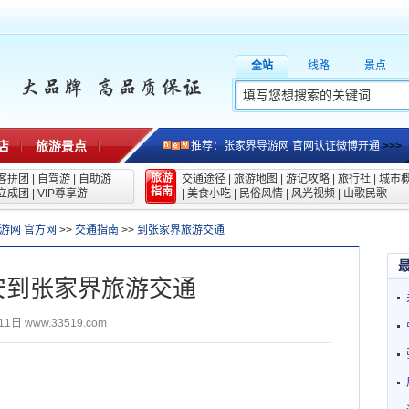
全站
线路
景点
店
旅游景点
推荐：张家界导游网 官网认证微博开通
>>>
旅游
客拼团
|
自驾游
|
自助游
交通途径
|
旅游地图
|
游记攻略
|
旅行社
|
城市
指南
立成团
|
VIP尊享游
|
美食小吃
|
民俗风情
|
风光视频
|
山歌民歌
游网 官方网
>>
交通指南
>>
到张家界旅游交通
安到张家界旅游交通
11日
www.33519.com