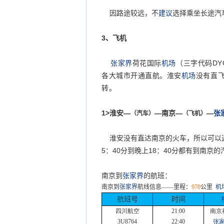
因路途较远，不
建议
选择乘坐长途汽
3
、飞机
张家界
荷花国际
机场
（三字代码
DY
各大城市开通直航。淮安
机场
没有直
转。
1>
淮安—
—南京—
—
张
（汽车）
（飞机）
淮安没有直达南京的火车，所以可以
5
：
40
分到晚上
18
：
40
分都有到南京的
南京到
张家界
的航班：
南京到
张家界
航线信息
——
里程：
970
公里
机
航班号
时间
四川航空
21:00
南京
3U8764
22:40
张