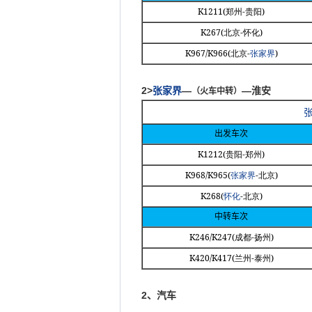
K1211(
-
)
郑州
贵阳
K267(
-
)
北京
怀
化
K967/K966(
-
)
北京
张家界
2>
张家界
—
—淮安
（火车中转）
出发车次
K1212(
-
)
贵阳
郑州
K968/K965(
-
)
张家界
北京
K268(
-
)
怀化
北京
中转车次
K246/K247(
-
)
成都
扬州
K420/K417(
-
)
兰州
泰州
2
、汽车