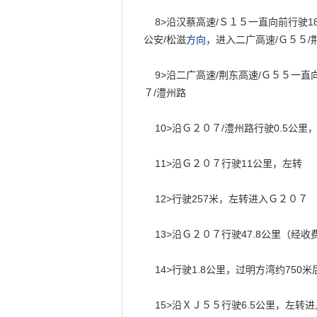
8>
沿汉蔡高速
/
Ｓ１５一直向前行驶
1
公安
/
松滋
方向
，进入二广高速
/
Ｇ５５
/
9>
沿二广高速
/
荆东高速
/
Ｇ５５一直
７
/
澧州路
10>
沿Ｇ２０７
/
澧州路行驶
0.5
公里
11>
沿Ｇ２０７行驶
11
公里，左转
12>
行驶
257
米，左转进入Ｇ２０７
13>
沿Ｇ２０７行驶
47.8
公里（经收
14>
行驶
1.8
公里，过明方湾约
750
米
15>
沿ＸＪ５５行驶
6.5
公里，左转进