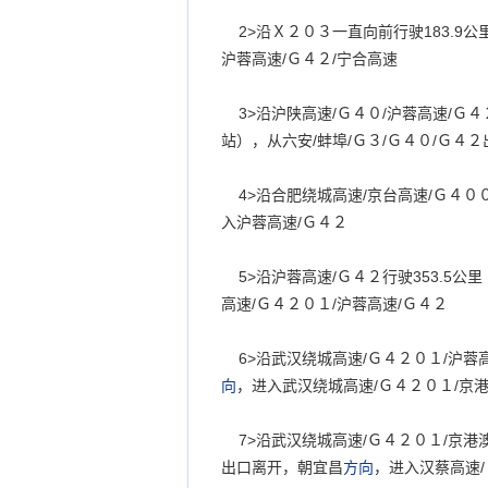
2>
沿Ｘ２０３一直向前行驶
183.9
公
沪蓉高速
/
Ｇ４２
/
宁合高速
3>
沿沪陕高速
/
Ｇ４０
/
沪蓉高速
/
Ｇ４
站），从六安
/
蚌埠
/
Ｇ３
/
Ｇ４０
/
Ｇ４２
4>
沿合肥绕城高速
/
京台高速
/
Ｇ４０
入沪蓉高速
/
Ｇ４２
5>
沿沪蓉高速
/
Ｇ４２行驶
353.5
公里
高速
/
Ｇ４２０１
/
沪蓉高速
/
Ｇ４２
6>
沿武汉绕城高速
/
Ｇ４２０１
/
沪蓉
向
，进入武汉绕城高速
/
Ｇ４２０１
/
京
7>
沿武汉绕城高速
/
Ｇ４２０１
/
京港
出口离开，朝宜昌
方向
，进入汉蔡高速
/