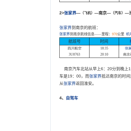
2>
张家界
—
—南京—
—
（飞机）
（汽车）
张家界
到南京的航班：
张家界
到南京航线信息
——
里程：
970
公里
机
航班号
时间
四川航空
18:35
张
3U8763
20:10
南京
南京汽车北站从早上
6
：
20
分到晚上
1
车是
19
：
00
，而
张家界
抵达南京的时间
从
张家界
返回淮安。
4
、
自驾车