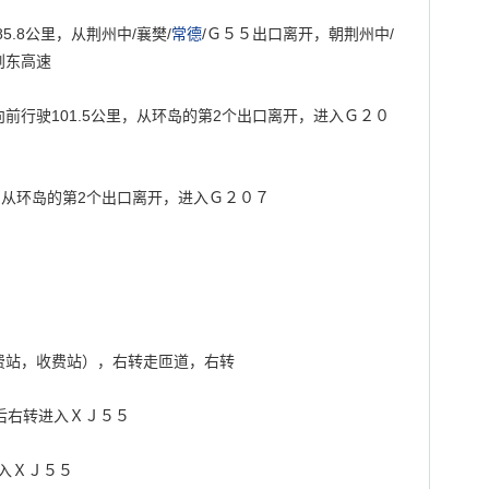
85.8
公里，从荆州中
/
襄樊
/
常德
/
Ｇ５５出口离开，朝荆州中
/
荆东高速
向前行驶
101.5
公里，从环岛的第
2
个出口离开，进入Ｇ２０
，从环岛的第
2
个出口离开，进入Ｇ２０７
费站，收费站），右转走匝道，右转
后右转进入ＸＪ５５
入ＸＪ５５