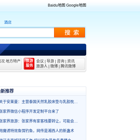
Baidu地图
Google地图
酒店
旅游
概况
地方特产
会议
|
导游
|
咨询
|
资讯
服务
旅游人
|
微博
|
腾讯微博
最新推荐
关于安莱曼：主营泰国天然乳胶床垫与乳胶枕…
张家界微信小程序开发定制平台来了
张家界旅游：张家界有家客栈要转让，可能会…
用魔诱特效鱼饵钓鱼，网传是湘西人的新蛊术