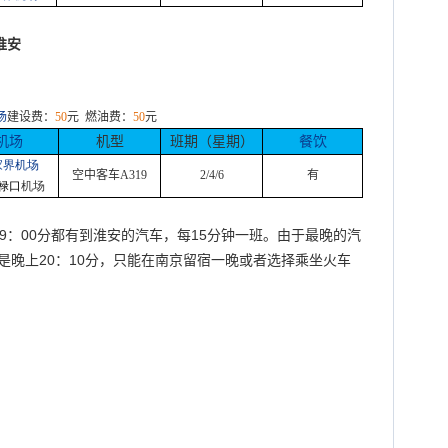
淮安
场
建设费：
50
元
燃油费：
50
元
机场
机型
班期（星期）
餐饮
家界机场
空中客车
A319
2/4/6
有
禄口
机场
9
：
00
分都有到淮安的汽车，每
15
分钟一班。由于最晚的汽
是晚上
20
：
10
分，只能在南京留宿一晚或者选择乘坐火车