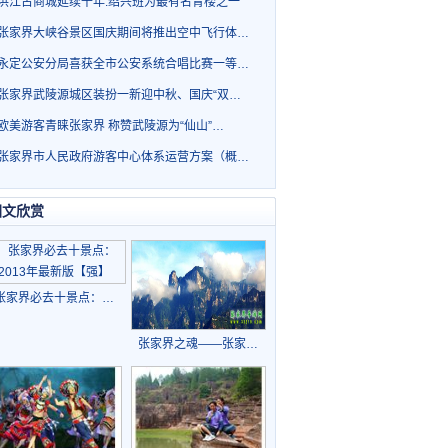
洪江古商城延续千年.绍兴班为最有名青楼之一
张家界大峡谷景区国庆期间将推出空中飞行体…
永定公安分局喜获全市公安系统合唱比赛一等…
张家界武陵源城区装扮一新迎中秋、国庆“双…
欧美游客青睐张家界 称赞武陵源为“仙山”…
张家界市人民政府游客中心体系运营方案（概…
图文欣赏
张家界必去十景点：…
张家界之魂——张家…