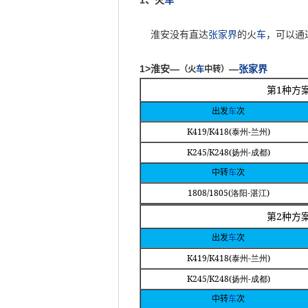
1
、火
车
淮安没有直达
张家界
的火
车
，可以通
1>
淮安—
—
张家界
（火
车
中转）
1
第
种方
出发
车
次
K419/K418(
-
)
泰州
兰州
K245/K248(
-
)
扬州
成都
中转
车
次
1808/1805(
-
)
洛阳
湛江
2
第
种方
出发
车
次
K419/K418(
-
)
泰州
兰州
K245/K248(
-
)
扬州
成都
中转
车
次