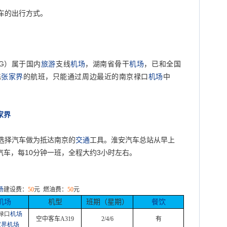
车的出行方式。
G
）属于国内
旅游
支线
机场
，湖南省骨干
机场
，已和全国
飞
张家界
的航班，只能通过周边最近的南京禄口
机场
中
家界
选择汽车做为抵达南京的
交通
工具。淮安汽车总站从早上
汽车，每
10
分钟一班，全程大约
3
小时左右。
场
建设费：
50
元
燃油费：
50
元
机场
机型
班期（星期）
餐饮
禄口
机场
空中客车
A319
2/4/6
有
家界机场