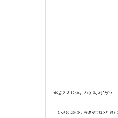
全程
1213.1
公里，大约
13
小时
9
分钟
1>
从起点出发，在淮安市城区行驶
9.