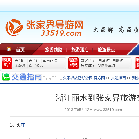
首页
旅游线路
旅游酒店
旅游景点
风景
旅游
天门山
|
天子山
|
军声画院
散客拼团
|
自驾游
|
自助游
图片
线路
金鞭溪
|
森里公园
独立成团
|
VIP尊享游
张家界旅游导游网 官方网
>>
交通指南
>>
到
浙江丽水到张家界旅游
2013年05月12日
www.33519.com
1
、火
车