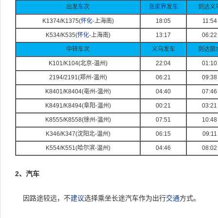
出发
车
次
张家界
发
车
到达义
K1374/K1375(
怀化
-
上海南)
18:05
11:54
K534/K535(
怀化
-
上海南)
13:17
06:22
中转车次
义乌发车
到达丽
K101/K104(
北京-
温州)
22:04
01:10
2194/2191(
郑州-
温州)
06:21
09:38
K8401/K8404(
亳州-
温州)
04:40
07:46
K8491/K8494(
阜阳-
温州)
00:21
03:21
K8555/K8558(
徐州-
温州)
07:51
10:48
K346/K347(
沈阳北-
温州)
06:15
09:11
K554/K551(
哈尔滨-
温州)
04:46
08:02
2
、汽车
因路途较远，不
建议
选择乘坐长途汽车作为出行
交通
方式。