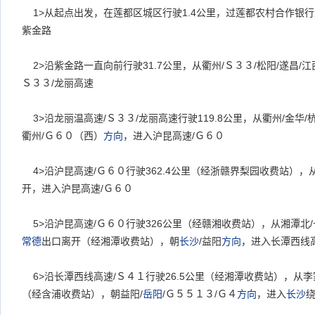
1>
从起点出发，在莲都区城区行驶1.4公里，过莲都农村合作银行
紫金路
2>
沿紫金路一直向前行驶31.7公里，从衢州/Ｓ３３/松阳/遂昌/
Ｓ３３/龙丽高速
3>
沿龙丽温高速/Ｓ３３/龙丽高速行驶119.8公里，从衢州/金华
衢州/Ｇ６０（西）
方向
，进入沪昆高速/Ｇ６０
4>
沿沪昆高速/Ｇ６０行驶362.4公里（经浙赣界梨园收费站），从
开，进入沪昆高速/Ｇ６０
5>
沿沪昆高速/Ｇ６０行驶326公里（经赣湘收费站），从湘潭北/
常德
出口离开（经湘潭收费站），朝
长沙
/益阳
方向
，进入长潭西线
6>
沿长潭西线高速/Ｓ４１行驶26.5公里（经湘潭收费站），从李
（经含浦收费站），朝益阳/
岳阳
/Ｇ５５１３/Ｇ４
方向
，进入
长沙
绕