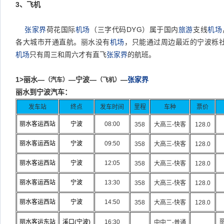
3
、飞机
张家界
荷花国际
机场
（三字代码DYG）属于国内
旅游
支线
机场
各大城市开通直航。丽水没有
机场
，只能通过周边最近的宁波栎
机场
只有周三和周六才有直飞
张家界
的航班。
1>
丽水—
—宁波—
—
张家界
（汽车）
（飞机）
丽水到宁波汽车：
发车站
终点
发车时间
里程
车种
票价
丽水客运西站
宁波
08:00
358
大高三-快客
128.0
丽水客运西站
宁波
09:50
358
大高三-快客
128.0
丽水客运西站
宁波
12:05
358
大高三-快客
128.0
丽水客运西站
宁波
13:30
358
大高三-快客
128.0
丽水客运西站
宁波
14:50
358
大高三-快客
128.0
丽水客运东站
溪口(
宁波)
16:30
中中二-普通