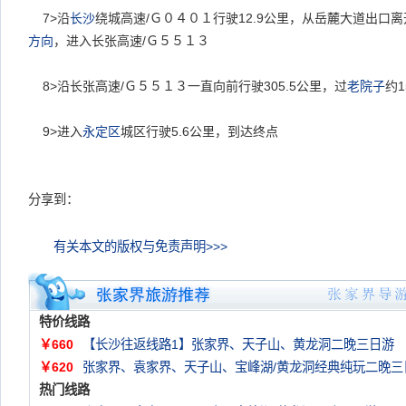
7>
沿
长沙
绕城高速/Ｇ０４０１行驶12.9公里，从岳麓大道出口
方向
，进入长张高速/Ｇ５５１３
8>
沿长张高速/Ｇ５５１３一直向前行驶305.5公里，过
老院子
约
9>
进入
永定区
城区行驶5.6公里，到达终点
分享到：
有关本文的版权与免责声明>>>
特价线路
￥660
【长沙往返线路1】张家界、天子山、黄龙洞二晚三日游
￥620
张家界、袁家界、天子山、宝峰湖/黄龙洞经典纯玩二晚三
热门线路