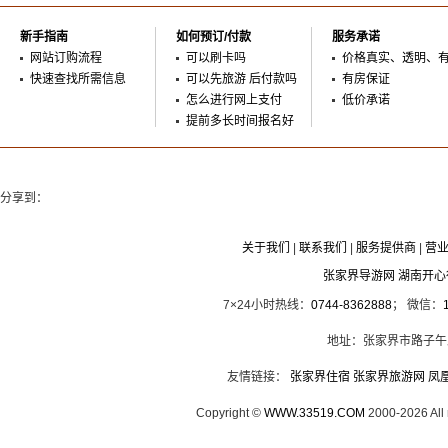
新手指南
如何预订/付款
服务承诺
网站订购流程
可以刷卡吗
价格真实、透明、
快速查找所需信息
可以先旅游 后付款吗
有房保证
怎么进行网上支付
低价承诺
提前多长时间报名好
分享到：
关于我们
|
联系我们
|
服务提供商
|
营
张家界导游网 湖南开
7×24小时热线：
0744-8362888
； 微信：
地址：张家界市路子午
友情链接：
张家界住宿
张家界旅游网
凤
Copyright ©
WWW.33519.COM
2000-2026 Al