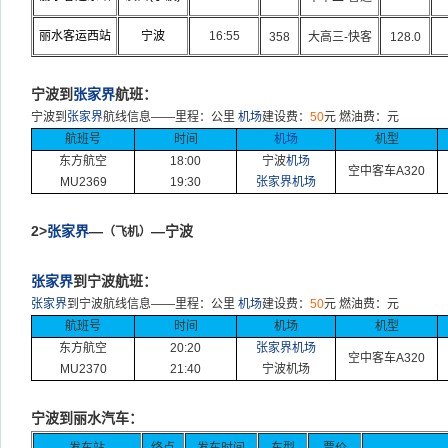
丽水客运西站
宁波
16:55
358
大高三-快客
128.0
宁波到
张家界
航班：
宁波到
张家界
航线信息
——
里程：公里
机场
建设费：
50
元
燃油费：元
航班号
时间
机场
机型
东方航空
18:00
宁波
机场
空中客车
A320
MU2369
19:30
张家界机场
2>
张家界
—
—宁波
（飞机）
张家界
到宁波航班：
张家界
到宁波航线信息
——
里程：公里
机场
建设费：
50
元
燃油费：元
航班号
时间
机场
机型
东方航空
20:20
张家界机场
空中客车
A320
MU2370
21:40
宁波机场
宁波到丽水汽车：