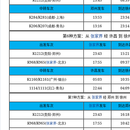
K1212(
-
)
23:43
08:39
贵阳
郑州
中转车次
邓州发车
到达徐
K284/K281(
-
)
13:53
23:34
成都
上海
K206/K207(
-
)
13:16
23:14
成都
青岛
6
第
种方案：从
张家界
经
许昌
到
徐
出发车次
张家界
发车
到达许
K1212(
-
)
23:43
15:21
贵阳
郑州
K968/K965(
-
)
17:55
09:37
张家界
北京
中转车次
许昌发车
到达徐
K1160/K1161(
-
)
05:03
10:35
广州
烟台
1114/1111(
-
)
22:44
04:09
汉口
青岛
7
第
种方案：从
张家界
经
郑州
到
徐州
出发车次
张家界
发车
到达郑
K1212(
-
)
23:43
16:18
贵阳
郑州
K968/K965(
-
)
17:55
10:42
张家界
北京