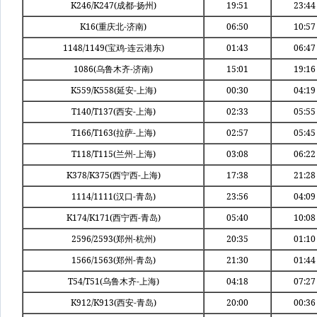
K246/K247(
-
)
19:51
23:44
成都
扬州
K16(
-
)
06:50
10:57
重庆北
济南
1148/1149(
-
)
01:43
06:47
宝鸡
连云港东
1086(
-
)
15:01
19:16
乌鲁木齐
济南
K559/K558(
-
)
00:30
04:19
延安
上海
T140/T137(
-
)
02:33
05:55
西安
上海
T166/T163(
-
)
02:57
05:45
拉萨
上海
T118/T115(
-
)
03:08
06:22
兰州
上海
K378/K375(
-
)
17:38
21:28
西宁西
上海
1114/1111(
-
)
23:56
04:09
汉口
青岛
K174/K171(
-
)
05:40
10:08
西宁西
青岛
2596/2593(
-
)
20:35
01:10
郑州
杭州
1566/1563(
-
)
21:30
01:44
郑州
青岛
T54/T51(
-
)
04:18
07:27
乌鲁木齐
上海
K912/K913(
-
)
20:00
00:36
西安
青岛