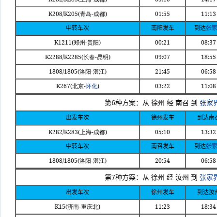
K208/K205(
-
)
01:55
11:13
青岛
成都
中转车次
南阳发车
到达
张
K1211(
-
)
00:21
08:37
郑州
贵阳
K2288/K2285(
-
)
09:07
18:55
长春
昆明
1808/1805(
-
)
21:45
06:58
洛阳
湛江
K267(
-
)
03:22
11:08
北京
怀化
6
第
种方案：从
徐州
经
南召
到
张家
出发车次
徐州发车
到达南
K282/K283(
-
)
05:10
13:32
上海
成都
中转车次
南召发车
到达
张
1808/1805(
-
)
20:54
06:58
洛阳
湛江
7
第
种方案：从
徐州
经
汝州
到
张家
出发车次
徐州发车
到达汝
K15(
-
)
11:23
18:34
济南
重庆北