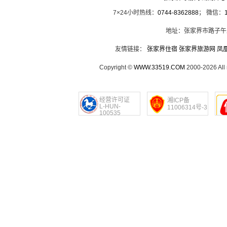
7×24小时热线：
0744-8362888
； 微信：
地址：张家界市路子午
友情链接：
张家界住宿
张家界旅游网
凤
Copyright ©
WWW.33519.COM
2000-2026 Al
经营许可证
湘ICP备
L-HUN-
11006314号-3
100535