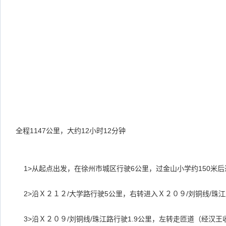
全程
1147
公里，大约
12
小时
12
分钟
1>
从起点出发，在徐州市城区行驶
6
公里，过金山小学约
150
米后
2>
沿Ｘ２１２
/
大学路行驶
5
公里，右转进入Ｘ２０９
/
刘铜线
/
珠江
3>
沿Ｘ２０９
/
刘铜线
/
珠江路行驶
1.9
公里，左转走匝道（经汉王