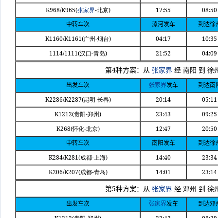
K968/K965(
-
)
17:55
08:50
张家界
北京
中转车次
漯河发车
到达徐
K1160/K1161(
-
)
04:17
10:35
广州
烟台
1114/1111(
-
)
21:52
04:09
汉口
青岛
4
第
种方案：从
张家界
经
南阳
到
徐
出发车次
张家界
发车
到达南
K2286/K2287(
-
)
20:14
05:11
昆明
长春
K1212(
-
)
23:43
09:25
贵阳
郑州
K268(
-
)
12:47
20:50
怀化
北京
中转车次
南阳发车
到达徐
K284/K281(
-
)
14:40
23:34
成都
上海
K206/K207(
-
)
14:01
23:14
成都
青岛
5
第
种方案：从
张家界
经
邓州
到
徐
出发车次
张家界
发车
到达邓