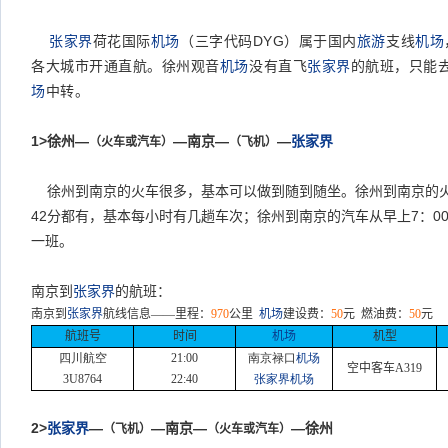
张家界
荷花国际
机场
（三字代码
DYG
）属于国内
旅游
支线
机场
各大城市开通直航。徐州观音
机场
没有直飞
张家界
的航班，只能
场
中转。
1>
徐州—
—南京—
—
张家界
（火车或汽车）
（飞机）
徐州到南京的火车很多，基本可以做到随到随坐。徐州到南京的
42
分都有，基本每小时有几趟车次；徐州到南京的汽车从早上
7
：
0
一班。
南京到
张家界
的航班：
南京到
张家界
航线信息
——
里程：
970
公里
机场
建设费：
50
元
燃油费：
50
元
航班号
时间
机场
机型
四川航空
21:00
南京禄口
机场
空中客车
A319
3U8764
22:40
张家界机场
2>
张家界
—
—南京—
—徐州
（飞机）
（火车或汽车）