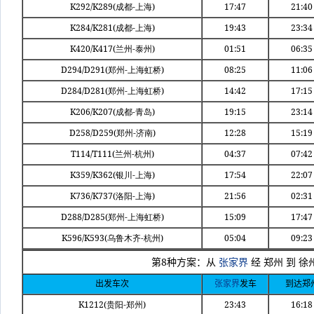
K292/K289(
-
)
17:47
21:40
成都
上海
K284/K281(
-
)
19:43
23:34
成都
上海
K420/K417(
-
)
01:51
06:35
兰州
泰州
D294/D291(
-
)
08:25
11:06
郑州
上海虹桥
D284/D281(
-
)
14:42
17:15
郑州
上海虹桥
K206/K207(
-
)
19:15
23:14
成都
青岛
D258/D259(
-
)
12:28
15:19
郑州
济南
T114/T111(
-
)
04:37
07:42
兰州
杭州
K359/K362(
-
)
17:54
22:07
银川
上海
K736/K737(
-
)
21:56
02:31
洛阳
上海
D288/D285(
-
)
15:09
17:47
郑州
上海虹桥
K596/K593(
-
)
05:04
09:23
乌鲁木齐
杭州
8
第
种方案：从
张家界
经
郑州
到
徐
出发车次
张家界
发车
到达郑
K1212(
-
)
23:43
16:18
贵阳
郑州