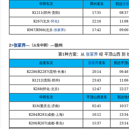
中转车次
郑州发车
到达
张
K1211(
-
)
17:35
08:37
郑州
贵阳
K267(
-
)
22:16
11:08
北京
怀化
K967/K966(
-
)
17:42
09:00
北京
张家界
2>
张家界
—
—徐州
（火车中转）
1
第
种方案：从
张家界
经
平顶山西
到
出发车次
张家界
发车
到达平顶
K2286/K2287(
-
)
20:14
06:46
昆明
长春
K1212(
-
)
23:43
11:06
贵阳
郑州
K268(
-
)
12:47
22:27
怀化
北京
中转车次
平顶山西发车
到达徐
K16(
-
)
02:45
10:57
重庆北
济南
K284/K281(
-
)
16:12
23:34
成都
上海
K206/K207(
-
)
15:37
23:14
成都
青岛