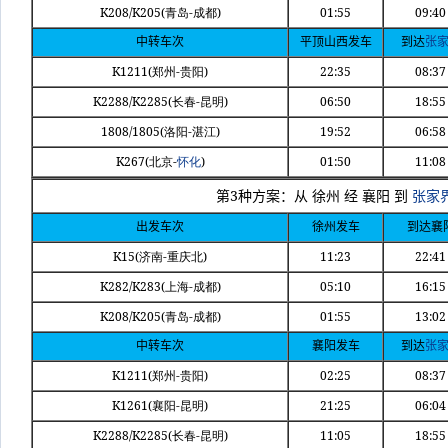
K208/K205(
-
)
01:55
09:40
青岛
成都
中转车次
平顶山西发车
到达
张
K1211(
-
)
22:35
08:37
郑州
贵阳
K2288/K2285(
-
)
06:50
18:55
长春
昆明
1808/1805(
-
)
19:52
06:58
洛阳
湛江
K267(
-
)
01:50
11:08
北京
怀化
3
第
种方案：从
徐州
经
襄阳
到
张家
出发车次
徐州发车
到达襄
K15(
-
)
11:23
22:41
济南
重庆北
K282/K283(
-
)
05:10
16:15
上海
成都
K208/K205(
-
)
01:55
13:02
青岛
成都
中转车次
襄阳发车
到达
张
K1211(
-
)
02:25
08:37
郑州
贵阳
K1261(
-
)
21:25
06:04
襄阳
昆明
K2288/K2285(
-
)
11:05
18:55
长春
昆明