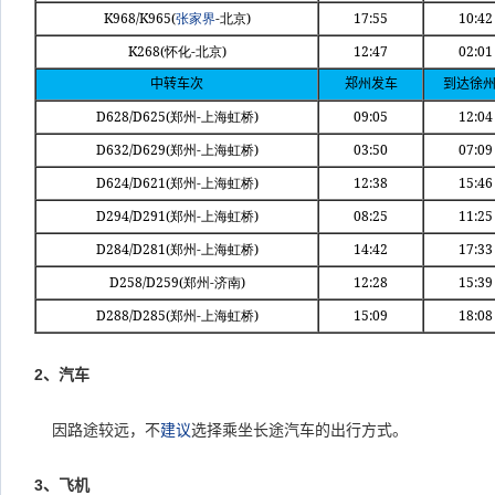
K968/K965(
-
)
17:55
10:42
张家界
北京
K268(
-
)
12:47
02:01
怀化
北京
中转车次
郑州发车
到达徐
D628/D625(
-
)
09:05
12:04
郑州
上海虹桥
D632/D629(
-
)
03:50
07:09
郑州
上海虹桥
D624/D621(
-
)
12:38
15:46
郑州
上海虹桥
D294/D291(
-
)
08:25
11:25
郑州
上海虹桥
D284/D281(
-
)
14:42
17:33
郑州
上海虹桥
D258/D259(
-
)
12:28
15:39
郑州
济南
D288/D285(
-
)
15:09
18:08
郑州
上海虹桥
2
、汽车
因路途较远，不
建议
选择乘坐长途汽车的出行方式。
3
、飞机