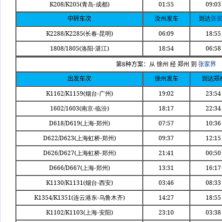
K208/K205(
-
)
01:55
09:03
青岛
成都
中转车次
汝州发车
到达
张
K2288/K2285(
-
)
06:09
18:55
长春
昆明
1808/1805(
-
)
18:54
06:58
洛阳
湛江
8
第
种方案：从
徐州
经
郑州
到
张家界
出发车次
徐州发车
到达郑
K1162/K1159(
-
)
19:02
23:54
烟台
广州
1602/1603(
-
)
18:17
22:34
南京
临汾
D618/D619(
-
)
07:57
10:36
上海
郑州
D622/D623(
-
)
09:37
12:15
上海虹桥
郑州
D626/D627(
-
)
21:41
00:50
上海虹桥
郑州
D666/D667(
-
)
13:31
16:17
上海
郑州
K1130/K1131(
-
)
03:46
08:33
烟台
西安
K1354/K1351(
-
)
14:27
18:55
连云港东
乌鲁木齐
K1102/K1103(
-
)
23:10
03:38
上海
安阳