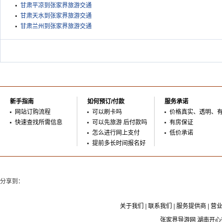
甘肃平凉到张家界旅游交通
甘肃天水到张家界旅游交通
甘肃兰州到张家界旅游交通
新手指南
如何预订/付款
服务承诺
网站订购流程
可以刷卡吗
价格真实、透明、
快速查找所需信息
可以先旅游 后付款吗
有房保证
怎么进行网上支付
低价承诺
提前多长时间报名好
分享到：
关于我们
|
联系我们
|
服务提供商
|
营
张家界导游网 湖南开