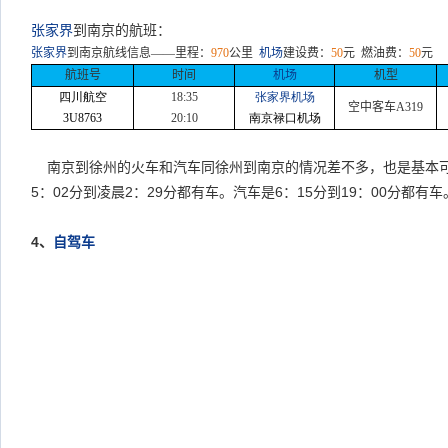
张家界
到南京的航班：
张家界
到南京航线信息
——
里程：
970
公里
机场
建设费：
50
元
燃油费：
50
元
航班号
时间
机场
机型
四川航空
18:35
张家界机场
空中客车
A319
3U8763
20:10
南京
禄口
机场
南京到徐州的火车和汽车同徐州到南京的情况差不多，也是基本
5
：
02
分到凌晨
2
：
29
分都有车。汽车是
6
：
15
分到
19
：
00
分都有车
4
、
自驾车