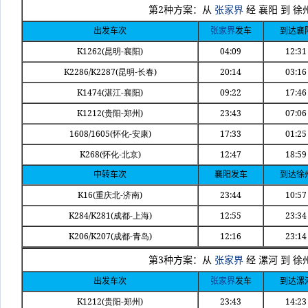
2
第
种方案：从
张家界
经
襄阳
到
徐
出发车次
张家界
发车
到达襄
K1262(
-
)
04:09
12:31
昆明
襄阳
K2286/K2287(
-
)
20:14
03:16
昆明
长春
K1474(
-
)
09:22
17:46
湛江
襄阳
K1212(
-
)
23:43
07:06
贵阳
郑州
1608/1605(
-
)
17:33
01:25
怀化
安康
K268(
-
)
12:47
18:59
怀化
北京
中转车次
襄阳发车
到达徐
K16(
-
)
23:44
10:57
重庆北
济南
K284/K281(
-
)
12:55
23:34
成都
上海
K206/K207(
-
)
12:16
23:14
成都
青岛
3
第
种方案：从
张家界
经
漯河
到
徐
出发车次
张家界
发车
到达漯
K1212(
-
)
23:43
14:23
贵阳
郑州