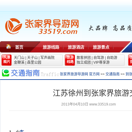
首页
旅游线路
旅游酒店
旅游景点
风景
旅游
天门山
|
天子山
|
军声画院
散客拼团
|
自驾游
|
自助游
图片
线路
金鞭溪
|
森里公园
独立成团
|
VIP尊享游
张家界旅游导游网 官方网
>>
交通指南
>>
到
江苏徐州到张家界旅游
2013年04月10日
www.33519.com