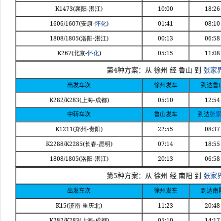
K1473(
-
)
10:00
18:26
襄阳
湛江
1606/1607(
-
)
01:41
08:10
安康
怀化
1808/1805(
-
)
00:13
06:58
洛阳
湛江
K267(
-
)
05:15
11:08
北京
怀化
4
第
种方案：从
徐州
经
鲁山
到
张家
出发车次
徐州发车
到达鲁
K282/K283(
-
)
05:10
12:54
上海
成都
中转车次
鲁山发车
到达
张
K1211(
-
)
22:55
08:37
郑州
贵阳
K2288/K2285(
-
)
07:14
18:55
长春
昆明
1808/1805(
-
)
20:13
06:58
洛阳
湛江
5
第
种方案：从
徐州
经
南阳
到
张家
出发车次
徐州发车
到达南
K15(
-
)
11:23
20:48
济南
重庆北
K282/K283(
-
)
05:10
14:17
上海
成都