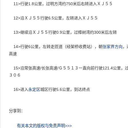
11>
行驶
1.8
公里，过明方湾约
750
米后右转进入ＸＪ５５
12>
沿ＸＪ５５行驶
6.5
公里，左转进入ＸＪ５５
13>
继续沿ＸＪ５５行驶
0.9
公里，过樟树湾约
300
米后左转
14>
行驶
6
公里，左转走匝道（经架桥收费站），朝
张家界
方向
，
高速
15>
沿常张高速
/
长张高速
/
Ｇ５５１３一直向前行驶
121.4
公里，
３０６
16>
进入
永定区
城区行驶
5.6
公里，到达终点
分享到：
有关本文的版权与免责声明>>>