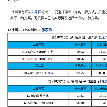
1
、火
车
徐州没有直达
张家界
的火
车
，要选择乘坐火
车
的出行方式，只能
出如下中转方案，可根据自己的实际情况选择合适的中转方案。
1>
徐州—
—
张家界
（火
车
中转）
1
第
种方案：从
徐州
经
汨罗
到
张家
出发
车
次
徐州发
车
到达汨
K1162/K1159(
-
)
19:02
11:33
烟台
广州
K1204/K1201(
-
)
00:06
13:35
烟台
贵阳
中转
车
次
汨罗发
车
到达
张
K967/K966(
-
)
02:55
09:00
北京
张家界
2
第
种方案：从
徐州
经
平顶山西
到
张
出发
车
次
徐州发
车
到达平顶
K15(
-
)
11:23
19:12
济南
重庆北
K282/K283(
-
)
05:10
12:34
上海
成都