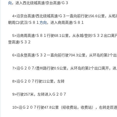
向
，进入西北绕城高速
/
京台高速
/
Ｇ３
4>
沿京台高速
/
西北绕城高速
/
Ｇ３一直向前行驶
156.6
公里，从柘
朝周口
/
武汉
/
Ｓ８１
方向
，进入商周高速
/
Ｓ８１
5>
沿商周高速
/
Ｓ８１行驶
68.1
公里，从永城
/
登封
/
Ｓ３２出口离
登高速
/
Ｓ３２
6>
沿永登高速
/
Ｓ３２一直向前行驶
704.3
公里，从环岛的第
2
个出
7>
沿Ｇ２０７
/
澧州路行驶
0.5
公里，从环岛的第
2
个出口离开，进
8>
沿Ｇ２０７行驶
11
公里，左转
9>
行驶
257
米，左转进入Ｇ２０７
10>
沿Ｇ２０７行驶
47.8
公里（经收费站，收费站），右转走匝