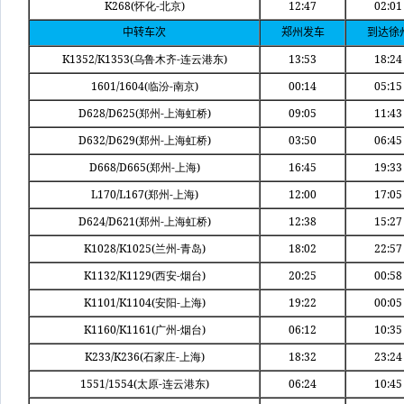
K268(
-
)
12:47
02:01
怀化
北京
中转车次
郑州发车
到达徐
K1352/K1353(
-
)
13:53
18:24
乌鲁木齐
连云港东
1601/1604(
-
)
00:14
05:15
临汾
南京
D628/D625(
-
)
09:05
11:43
郑州
上海虹桥
D632/D629(
-
)
03:50
06:45
郑州
上海虹桥
D668/D665(
-
)
16:45
19:33
郑州
上海
L170/L167(
-
)
12:00
17:05
郑州
上海
D624/D621(
-
)
12:38
15:27
郑州
上海虹桥
K1028/K1025(
-
)
18:02
22:57
兰州
青岛
K1132/K1129(
-
)
20:25
00:58
西安
烟台
K1101/K1104(
-
)
19:22
00:05
安阳
上海
K1160/K1161(
-
)
06:12
10:35
广州
烟台
K233/K236(
-
)
18:32
23:24
石家庄
上海
1551/1554(
-
)
06:24
10:45
太原
连云港东