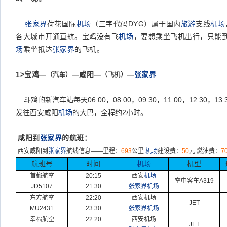
张家界
荷花国际
机场
（三字代码DYG）属于国内
旅游
支线
机场
各大城市开通直航。宝鸡没有飞
机场
，要想乘坐飞机出行，只能
场
乘坐抵达
张家界
的飞机。
1>
宝鸡—
—咸阳—
—
张家界
（汽车）
（飞机）
斗鸡的新汽车站每天
06:00
，
08:00
，
09:30
，
11:00
，
12:30
，
13:
发往西安咸阳
机场
的大巴，全程约
2
小时。
咸阳到
张家界
的航班：
西安咸阳到
张家界
航线信息
——
里程：
693
公里
机场
建设费：
50
元
燃油费：
7
航班号
时间
机场
机型
首都航空
20:15
西安
机场
空中客车
A319
JD5107
21:30
张家界机场
东方航空
22:20
西安机场
JET
MU2431
23:30
张家界机场
幸福航空
22:20
西安机场
JET