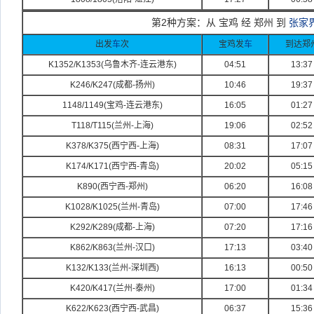
第2种方案：从 宝鸡 经 郑州 到
张家
出发
车
次
宝鸡发
车
到达郑
K1352/K1353(
乌鲁木齐-
连云港东)
04:51
13:37
K246/K247(
成都-
扬州)
10:46
19:37
1148/1149(
宝鸡-
连云港东)
16:05
01:27
T118/T115(
兰州-
上海)
19:06
02:52
K378/K375(
西宁西-
上海)
08:31
17:07
K174/K171(
西宁西-
青岛)
20:02
05:15
K890(
西宁西-
郑州)
06:20
16:08
K1028/K1025(
兰州-
青岛)
07:00
17:46
K292/K289(
成都-
上海)
07:20
17:16
K862/K863(
兰州-
汉口)
17:13
03:40
K132/K133(
兰州-
深圳西)
16:13
00:50
K420/K417(
兰州-
泰州)
17:00
01:34
K622/K623(
西宁西-
武昌)
06:37
15:36