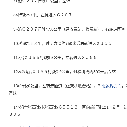
7>
沿Ｇ２０７行驶11公里，左转
8>
行驶257米，左转进入Ｇ２０７
9>
沿Ｇ２０７行驶47.8公里（经收费站，收费站），右转走匝道
10>
行驶1.8公里，过明方湾约750米后右转进入ＸＪ５５
11>
沿ＸＪ５５行驶6.5公里，左转进入ＸＪ５５
12>
继续沿ＸＪ５５行驶0.9公里，过樟树湾约300米后左转
13>
行驶6公里，左转走匝道（经架桥收费站），朝
张家界
方向
，
高速
14>
沿常张高速/长张高速/Ｇ５５１３一直向前行驶121.4公里，
３０６