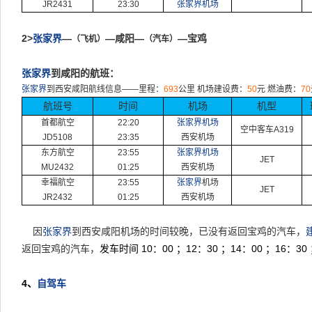
JR2431
23:30
张家界机场
2>
张家界
—
—
咸阳—
—宝鸡
（飞机）
（汽车）
张家界
到咸阳的航班：
张家界
到西安咸阳航线信息
——
里程：
693
公里
机场建设费：
50
元
燃油费：
70
航班号
时间
机场
机型
首都航空
22:20
张家界机场
空中客车
A319
JD5108
23:35
西安机场
东方航空
23:55
张家界机场
JET
MU2432
01:25
西安机场
幸福航空
23:55
张家界
机场
JET
JR2432
01:25
西安机场
因
张家界
到西安咸阳机场的时间较晚，已没有返回宝鸡的汽车，
返回宝鸡的汽车，
发车时间
10
：
00
；
12
：
30
；
14
：
00
；
16
：
30
4
、
自驾车