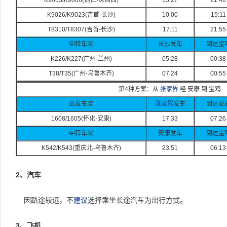
K9063/K9066(
铜仁-
深圳西)
15:27
21:46
K9026/K9023(
吉首-
长沙)
10:00
15:11
T8310/T8307(
吉首-
长沙)
17:11
21:55
中转车次
长沙发车
到达宝
K226/K227(
广州-
兰州)
05:28
00:38
T38/T35(
广州-
乌鲁木齐)
07:24
00:55
第4种方案：从
张家界
经 安康 到 宝鸡
出发车次
张家界
发车
到达安
1608/1605(
怀化-
安康)
17:33
07:26
中转车次
安康发车
到达宝
K542/K543(
重庆北-
乌鲁木齐)
23:51
06:13
2
、汽车
因路途较远，不
建议
选择乘坐长途汽车为出行方式。
3
、飞机