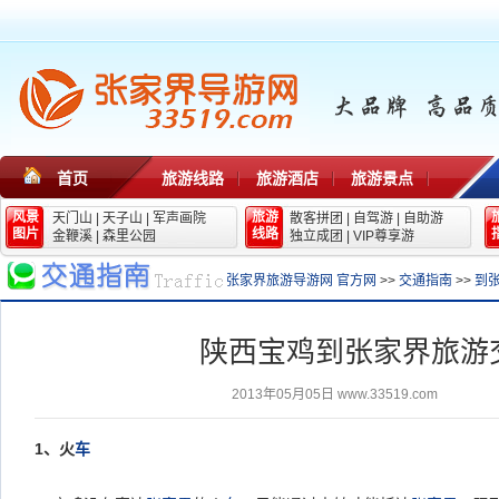
首页
旅游线路
旅游酒店
旅游景点
风景
旅游
天门山
|
天子山
|
军声画院
散客拼团
|
自驾游
|
自助游
图片
线路
金鞭溪
|
森里公园
独立成团
|
VIP尊享游
张家界旅游导游网 官方网
>>
交通指南
>>
到
陕西宝鸡到张家界旅游
2013年05月05日
www.33519.com
1
、火
车