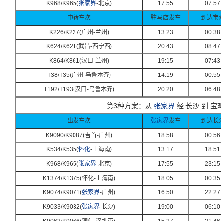
K968/K965(
张家界
-
北京)
17:55
07:57
中转车次
驻马店发车
到达宝
K226/K227(
广州-
兰州)
13:23
00:38
K624/K621(
武昌-
西宁西)
20:43
08:47
K864/K861(
汉口-
兰州)
19:15
07:43
T38/T35(
广州-
乌鲁木齐)
14:19
00:55
T192/T193(
汉口-
乌鲁木齐)
20:20
06:48
第3种方案：从
张家界
经 长沙 到 宝
出发车次
张家界
发车
到达长
K9090/K9087(
吉首-
广州)
18:58
00:56
K534/K535(
怀化
-
上海南)
13:17
18:51
K968/K965(
张家界
-
北京)
17:55
23:15
K1374/K1375(
怀化-
上海南)
18:05
00:35
K9074/K9071(
张家界
-
广州)
16:50
22:27
K9033/K9032(
张家界
-
长沙)
19:00
06:10