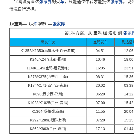
宝鸡没有直达
张家界
的火
车
，只能通过中转才能抵达
张家界
。现
情况自行选择。
1>
宝鸡—
—
张家界
（火
车
中转）
第1种方案：从 宝鸡 经 洛阳 到
张家
出发
车
次
宝鸡发
车
到达洛
K1352/K1353(
乌鲁木齐-
连云港东)
04:51
12:06
K246/K247(
成都-
扬州)
10:46
18:00
1148/1149(
宝鸡-
连云港东)
16:05
23:51
K378/K375(
西宁西-
上海)
08:31
15:36
K174/K171(
西宁西-
青岛)
20:02
03:38
K890(
西宁西-
郑州)
06:20
14:22
K1028/K1025(
兰州-
青岛)
07:00
15:42
K1364(
成都-
北京西)
11:55
20:04
K292/K289(
成都-
上海)
07:20
15:25
K862/K863(
兰州-
汉口)
17:13
01:44