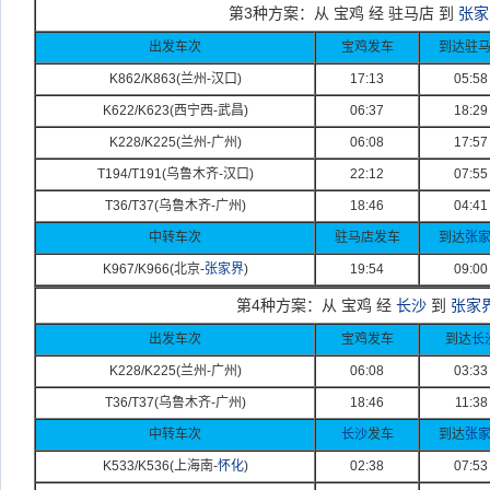
第3种方案：从 宝鸡 经 驻马店 到
张家
出发车次
宝鸡发车
到达驻
K862/K863(
兰州-
汉口)
17:13
05:58
K622/K623(
西宁西-
武昌)
06:37
18:29
K228/K225(
兰州-
广州)
06:08
17:57
T194/T191(
乌鲁木齐-
汉口)
22:12
07:55
T36/T37(
乌鲁木齐-
广州)
18:46
04:41
中转车次
驻马店发车
到达
张
K967/K966(
北京-
张家界
)
19:54
09:00
第4种方案：从 宝鸡 经
长沙
到
张家
出发车次
宝鸡发车
到达
长
K228/K225(
兰州-
广州)
06:08
03:33
T36/T37(
乌鲁木齐-
广州)
18:46
11:38
中转车次
长沙
发车
到达
张
K533/K536(
上海南-
怀化
)
02:38
07:53