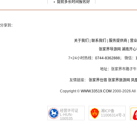
提前多长时间报名好
分享到：
关于我们
|
联系我们
|
服务提供商
|
营
张家界导游网 湖南开
7×24小时热线：
0744-8362888
； 微信：
地址：张家界市路子午
友情链接：
张家界住宿
张家界旅游网
凤
Copyright ©
WWW.33519.COM
2000-2026 Al
经营许可证
湘ICP备
L-HUN-
11006314号-3
100535