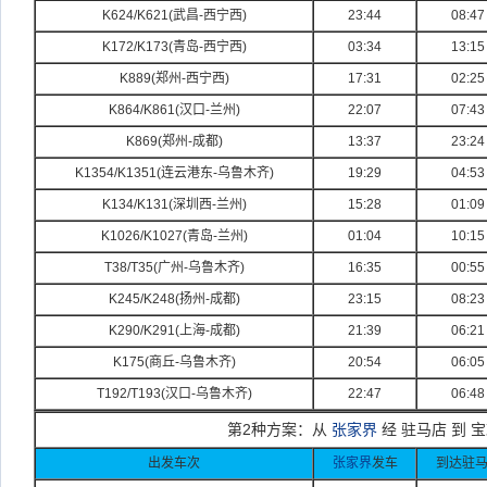
K624/K621(
武昌-
西宁西)
23:44
08:47
K172/K173(
青岛-
西宁西)
03:34
13:15
K889(
郑州-
西宁西)
17:31
02:25
K864/K861(
汉口-
兰州)
22:07
07:43
K869(
郑州-
成都)
13:37
23:24
K1354/K1351(
连云港东-
乌鲁木齐)
19:29
04:53
K134/K131(
深圳西-
兰州)
15:28
01:09
K1026/K1027(
青岛-
兰州)
01:04
10:15
T38/T35(
广州-
乌鲁木齐)
16:35
00:55
K245/K248(
扬州-
成都)
23:15
08:23
K290/K291(
上海-
成都)
21:39
06:21
K175(
商丘-
乌鲁木齐)
20:54
06:05
T192/T193(
汉口-
乌鲁木齐)
22:47
06:48
第2种方案：从
张家界
经 驻马店 到 
出发车次
张家界
发车
到达驻