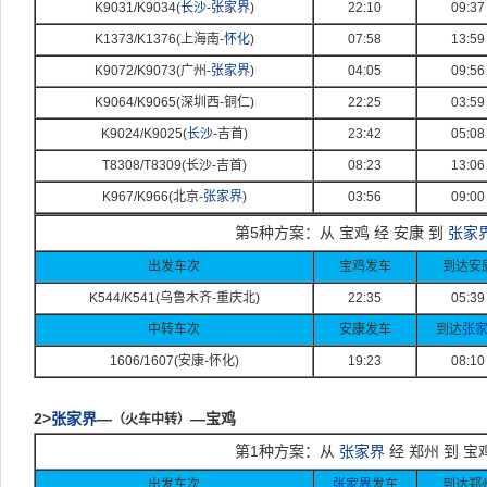
K9031/K9034(
长沙
-
张家界
)
22:10
09:37
K1373/K1376(
上海南-
怀化
)
07:58
13:59
K9072/K9073(
广州-
张家界
)
04:05
09:56
K9064/K9065(
深圳西-
铜仁)
22:25
03:59
K9024/K9025(
长沙
-
吉首)
23:42
05:08
T8308/T8309(
长沙-
吉首)
08:23
13:06
K967/K966(
北京-
张家界
)
03:56
09:00
第5种方案：从 宝鸡 经 安康 到
张家
出发车次
宝鸡发车
到达安
K544/K541(
乌鲁木齐-
重庆北)
22:35
05:39
中转车次
安康发车
到达
张
1606/1607(
安康-
怀
化)
19:23
08:10
2>
张家界
—
—宝鸡
（火车中转）
第1种方案：从
张家界
经 郑州 到 宝
出发车次
张家界
发车
到达郑