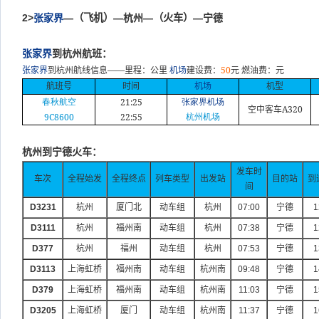
2>
张家界
—
（飞机）
—杭州—
（火车）
—宁德
张家界
到杭州航班：
——
50
张家界
到杭州航线信息
里程：公里
机场
建设费：
元
燃油费：元
航班号
时间
机场
机型
21:25
春秋航空
张家界机场
A320
空中客车
9C8600
22:55
杭州机场
杭州到宁德火车：
发车时
车次
全程始发
全程终点
列车类型
出发站
目的站
到
间
D3231
杭州
厦门北
动车组
杭州
07:00
宁德
1
D3111
杭州
福州南
动车组
杭州
07:38
宁德
1
D377
杭州
福州
动车组
杭州
07:53
宁德
1
D3113
上海虹桥
福州南
动车组
杭州南
09:48
宁德
1
D379
上海虹桥
福州南
动车组
杭州南
11:03
宁德
1
D3205
上海虹桥
厦门
动车组
杭州南
11:37
宁德
1