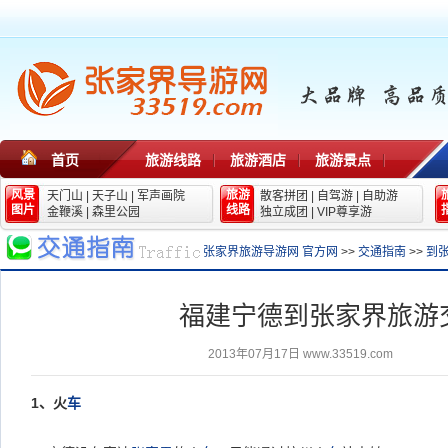
首页
旅游线路
旅游酒店
旅游景点
风景
旅游
天门山
|
天子山
|
军声画院
散客拼团
|
自驾游
|
自助游
图片
线路
金鞭溪
|
森里公园
独立成团
|
VIP尊享游
张家界旅游导游网 官方网
>>
交通指南
>>
到
福建宁德到张家界旅游
2013年07月17日
www.33519.com
1
、火
车