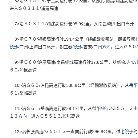
6>
沿Ｇ１５１４
/
宁上高速行驶
9.2
公里，从邵武
/
南昌
/
浦建高速
/
进入Ｓ０３１１
/
浦建高速
7>
沿Ｓ０３１１
/
浦建高速行驶
95.9
公里，从南昌
/
黎川出口离开
8>
沿Ｇ７０
/
福银高速行驶
194.4
公里（经闽赣收费站，赣闽界熊
长沙
/
广州
/
上海出口离开，朝宜春
/
长沙
/
吉安
/
广州
方向
，进入Ｇ６０
/
9>
沿Ｇ６０
/
沪昆高速
/
南昌绕城高速行驶
37.8
公里，从新余
/
吉安
/
６０
/
沪昆高速
10>
沿Ｇ６０
/
沪昆高速行驶
338.8
公里（经赣湘收费站），从
岳阳
６１
/
岳临高速
11>
沿Ｓ６１
/
岳临高速行驶
39.1
公里，从益阳
/
长沙
/
Ｇ５５１３出
１３
方向
，进入Ｇ５５１３
/
长张高速
12>
沿长张高速
/
Ｇ５５１３一直向前行驶
296.8
公里，过
老院子
约