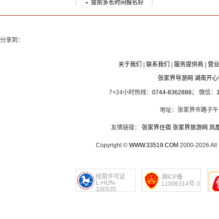
提前多长时间报名好
分享到：
关于我们
|
联系我们
|
服务提供商
|
营
张家界导游网 湖南开
7×24小时热线：
0744-8362888
； 微信：
地址：张家界市路子午
友情链接：
张家界住宿
张家界旅游网
凤
Copyright ©
WWW.33519.COM
2000-2026 Al
经营许可证
湘ICP备
L-HUN-
11006314号-3
100535