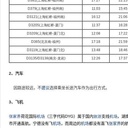
D381(
上海虹桥-
福州南)
17:27
22:15
D379(
上海虹桥-
福州南)
11:03
15:45
D3121(
上海虹桥-
福州
南)
16:12
21:06
D3205(
上海虹桥-
厦门)
11:37
16:28
D3209(
上海虹桥-
厦门北)
12:08
17:22
D365(
北京南-
福州)
17:18
21:59
D3119(
上海虹桥-
厦门北)
13:48
18:46
D3135/D3138(
南京-
龙岩)
12:26
17:37
2
、汽车
因路途较远，不
建议
选择乘坐长途汽车作为出行方式。
3
、飞机
张家界
荷花国际
机场
（三字代码
DYG
）属于国内
旅游
支线
机场
，湖
市开通直航。宁德没有飞
机场
，而周边的
机场
都没有直飞
张家界
的