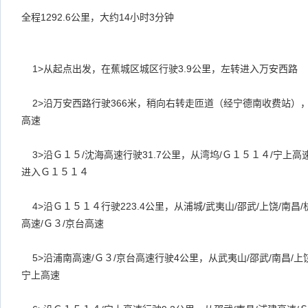
全程
1292.6
公里，大约
14
小时
3
分钟
1>
从起点出发，在蕉城区城区行驶
3.9
公里，左转进入万安西路
2>
沿万安西路行驶
366
米，稍向右转走匝道（经宁德南收费站）
高速
3>
沿Ｇ１５
/
沈海高速行驶
31.7
公里，从湾坞
/
Ｇ１５１４
/
宁上高
进入Ｇ１５１４
4>
沿Ｇ１５１４行驶
223.4
公里，从浦城
/
武夷山
/
邵武
/
上饶
/
南昌
/
高速
/
Ｇ３
/
京台高速
5>
沿浦南高速
/
Ｇ３
/
京台高速行驶
4
公里，从武夷山
/
邵武
/
南昌
/
上
宁上高速