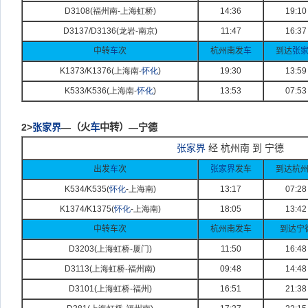
D3108(
福州南-
上海虹桥)
14:36
19:10
D3137/D3136(
龙岩-
南京)
11:47
16:37
中转
车
次
杭州南发
车
到达
张
K1373/K1376(
上海南-
怀化
)
19:30
13:59
K533/K536(
上海南-
怀化
)
13:53
07:53
2>
张家界
—
（火
车
中转）
—宁德
张家界
经 杭州南 到 宁德
出发
车
次
张家界
发车
到达杭
K534/K535(
怀化
-
上海南)
13:17
07:28
K1374/K1375(
怀化
-
上海南)
18:05
13:42
中转车次
杭州南发车
到达宁
D3203(
上海虹桥-
厦门)
11:50
16:48
D3113(
上海虹桥-
福州南)
09:48
14:48
D3101(
上海虹桥-
福州)
16:51
21:38