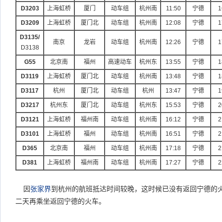
D3203
上海虹桥
厦门
动车组
杭州南
11:50
宁德
1
D3209
上海虹桥
厦门北
动车组
杭州南
12:08
宁德
1
D3135/
南京
龙岩
动车组
杭州南
12:26
宁德
1
D3138
G55
北京南
福州
高速动车
杭州东
13:55
宁德
1
D3119
上海虹桥
厦门北
动车组
杭州南
13:48
宁德
1
D3117
杭州
厦门北
动车组
杭州
13:47
宁德
1
D3217
杭州东
厦门北
动车组
杭州东
15:53
宁德
2
D3121
上海虹桥
福州南
动车组
杭州南
16:12
宁德
2
D3101
上海虹桥
福州
动车组
杭州南
16:51
宁德
2
D365
北京南
福州
动车组
杭州南
17:18
宁德
2
D381
上海虹桥
福州南
动车组
杭州南
17:27
宁德
2
因
张家界
到杭州的航班抵达时间较晚，这时候已没有返回宁德的
二天再乘坐返回宁德的火车。