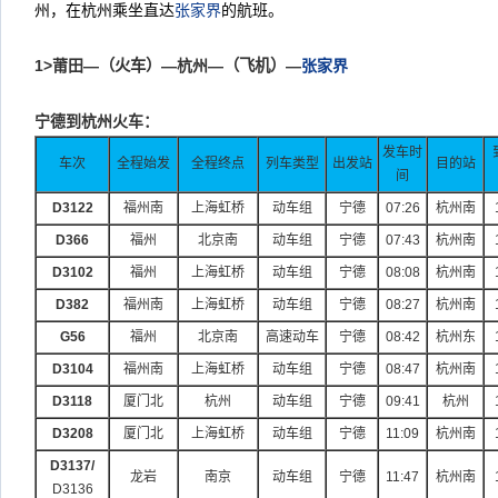
州，在杭州乘坐直达
张家界
的航班。
1>
莆田—
（火车）
—杭州—
（飞机）
—
张家界
宁德到杭州火车：
发车时
车次
全程始发
全程终点
列车类型
出发站
目的站
间
D3122
福州南
上海虹桥
动车组
宁德
07:26
杭州南
D366
福州
北京南
动车组
宁德
07:43
杭州南
D3102
福州
上海虹桥
动车组
宁德
08:08
杭州南
D382
福州南
上海虹桥
动车组
宁德
08:27
杭州南
G56
福州
北京南
高速动车
宁德
08:42
杭州东
D3104
福州南
上海虹桥
动车组
宁德
08:47
杭州南
D3118
厦门北
杭州
动车组
宁德
09:41
杭州
D3208
厦门北
上海虹桥
动车组
宁德
11:09
杭州南
D3137/
龙岩
南京
动车组
宁德
11:47
杭州南
D3136