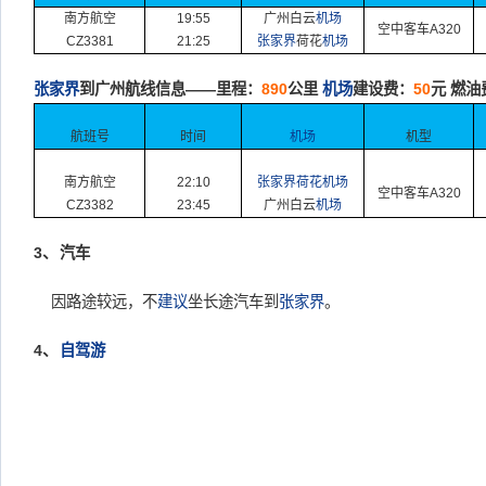
南方航空
19:55
广州
白云
机场
空中客车
A320
CZ3381
21:25
张家界
荷花
机场
张家界
到广州航线信息
——
里程：
890
公里
机场
建设费：
50
元
燃油
航班号
时间
机场
机型
南方航空
22:10
张家界荷花机场
空中客车A320
CZ3382
23:45
广州白云
机场
3、
汽车
因路途较远，不
建议
坐长途汽车到
张家界
。
4、
自驾游