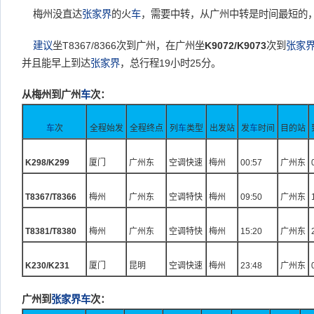
梅州没直达
张家界
的火
车
，需要中转，从广州中转是时间最短的
建议
坐T8367/8366次到广州，在广州坐
K9072/K9073
次到
张家
并且能早上到达
张家界
，总行程19小时25分。
从梅州到广州
车
次：
车
次
全程始发
全程终点
列
车
类型
出发站
发
车
时间
目的站
K298/K299
厦门
广州东
空调快速
梅州
00:57
广州东
T8367/T8366
梅州
广州东
空调特快
梅州
09:50
广州东
T8381/T8380
梅州
广州东
空调特快
梅州
15:20
广州东
K230/K231
厦门
昆明
空调快速
梅州
23:48
广州东
广州到
张家界
车
次：