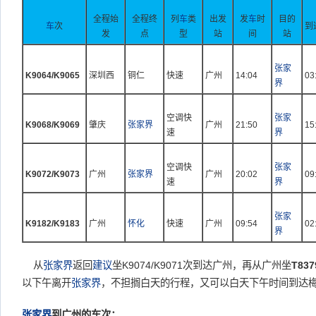
全程始
全程终
列
车
类
出发
发
车
时
目的
车
次
到
发
点
型
站
间
站
张家
K9064/K9065
深圳西
铜仁
快速
广州
14:04
03
界
空调快
张家
K9068/K9069
肇庆
张家界
广州
21:50
15
速
界
空调快
张家
K9072/K9073
广州
张家界
广州
20:02
09
速
界
张家
K9182/K9183
广州
怀化
快速
广州
09:54
02
界
从
张家界
返回
建议
坐K9074/K9071次到达广州，再从广州坐
T837
以下午离开
张家界
，不担搁白天的行程，又可以白天下午时间到达
张家界
到广州的车次：