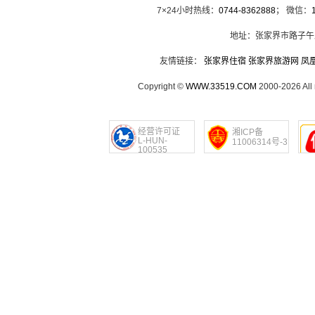
7×24小时热线：
0744-8362888
； 微信：
地址：张家界市路子午
友情链接：
张家界住宿
张家界旅游网
凤
Copyright ©
WWW.33519.COM
2000-2026 Al
经营许可证
湘ICP备
L-HUN-
11006314号-3
100535