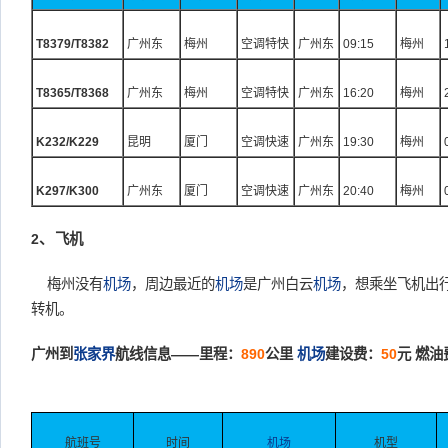
T8379/T8382
广州东
梅州
空调特快
广州东
09:15
梅州
T8365/T8368
广州东
梅州
空调特快
广州东
16:20
梅州
K232/K229
昆明
厦门
空调快速
广州东
19:30
梅州
K297/K300
广州东
厦门
空调快速
广州东
20:40
梅州
2、
飞机
梅州没有
机场
，周边最近的
机场
是广州白云
机场
，想乘坐飞机出
转机。
广州到
张家界
航线信息
——
里程：
890
公里
机场
建设费：
50
元
燃油
航班号
时间
机场
机型