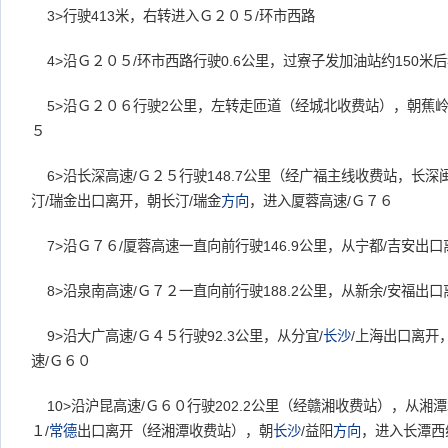
3>
行驶413米，右转进入Ｇ２０５/环市西路
4>
沿Ｇ２０５/环市西路行驶0.6公里，过寮子发加油站约150米
5>
沿Ｇ２０６行驶2公里，左转走匝道（经城北收费站），朝蕉岭
５
6>
沿长深高速/Ｇ２５行驶148.7公里（经广福主线收费站，长深
汀/瑞金出口离开，朝长汀/瑞金
方向
，进入厦蓉高速/Ｇ７６
7>
沿Ｇ７６/厦蓉高速一直向前行驶146.9公里，从宁都/吉安出
8>
沿泉南高速/Ｇ７２一直向前行驶188.2公里，从新余/安福出
9>
沿大广高速/Ｇ４５行驶92.3公里，从分宜/
长沙
/上海出口离开
速/Ｇ６０
10>
沿沪昆高速/Ｇ６０行驶202.2公里（经赣湘收费站），从湘潭
１/
常德
出口离开（经湘潭收费站），朝
长沙
/益阳
方向
，进入长潭西