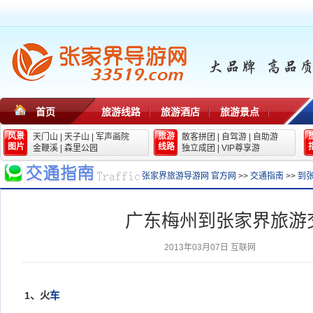
首页
旅游线路
旅游酒店
旅游景点
风景
旅游
天门山
|
天子山
|
军声画院
散客拼团
|
自驾游
|
自助游
图片
线路
金鞭溪
|
森里公园
独立成团
|
VIP尊享游
张家界旅游导游网 官方网
>>
交通指南
>>
到
广东梅州到张家界旅游
2013年03月07日
互联网
1、火
车