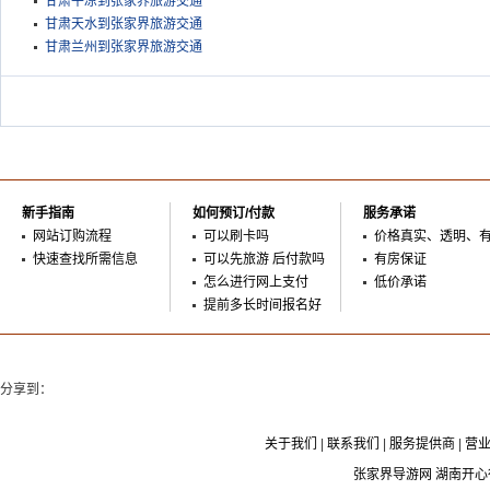
甘肃平凉到张家界旅游交通
甘肃天水到张家界旅游交通
甘肃兰州到张家界旅游交通
新手指南
如何预订/付款
服务承诺
网站订购流程
可以刷卡吗
价格真实、透明、
快速查找所需信息
可以先旅游 后付款吗
有房保证
怎么进行网上支付
低价承诺
提前多长时间报名好
分享到：
关于我们
|
联系我们
|
服务提供商
|
营
张家界导游网 湖南开