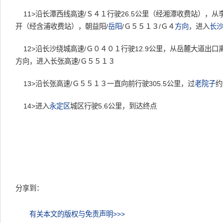
11>
沿长潭西线高速/Ｓ４１行驶26.5公里（经湘潭收费站），从
开（经含浦收费站），朝益阳/
岳阳
/Ｇ５５１３/Ｇ４
方向
，进入
长
12>
沿长沙绕城高速/Ｇ０４０１行驶12.9公里，从岳麓大道出
方向，进入长张高速/Ｇ５５１３
13>
沿长张高速/Ｇ５５１３一直向前行驶305.5公里，过
老院子
约
14>
进入
永定区
城区行驶5.6公里，到达终点
分享到：
有关本文的版权与免责声明>>>