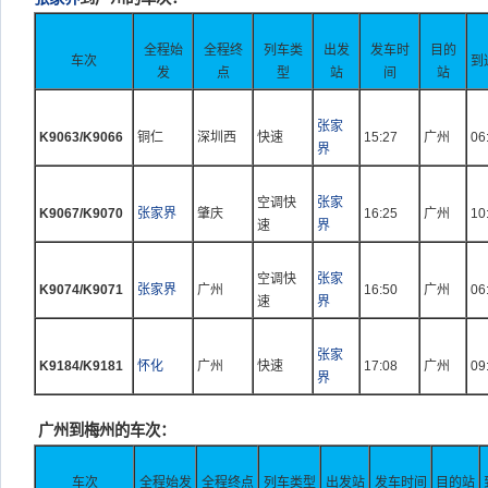
全程始
全程终
列车类
出发
发车时
目的
车次
到
发
点
型
站
间
站
张家
K9063/K9066
铜仁
深圳西
快速
15:27
广州
06
界
空调快
张家
K9067/K9070
张家界
肇庆
16:25
广州
10
速
界
空调快
张家
K9074/K9071
张家界
广州
16:50
广州
06
速
界
张家
K9184/K9181
怀化
广州
快速
17:08
广州
09
界
广州到梅州的车次：
车次
全程始发
全程终点
列车类型
出发站
发车时间
目的站