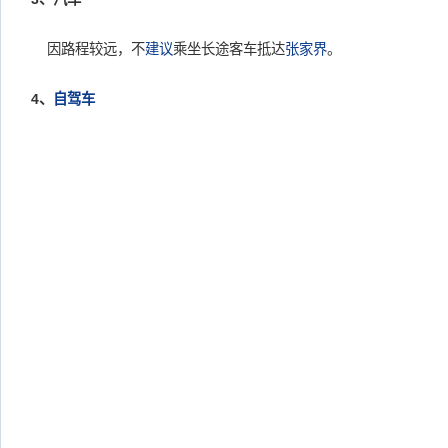
因路程较远，不
建议
乘坐长途客车抵达
张家界
。
4、
自驾车