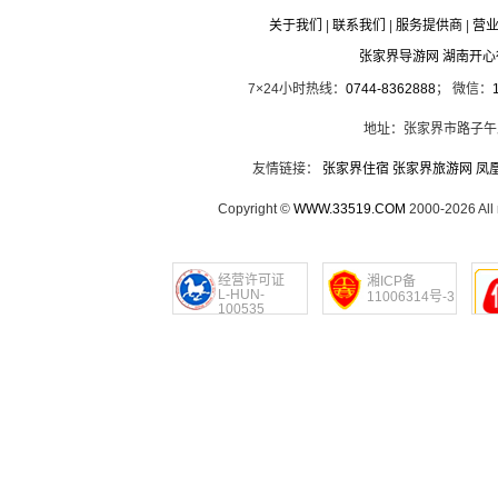
关于我们
|
联系我们
|
服务提供商
|
营
张家界导游网 湖南开
7×24小时热线：
0744-8362888
； 微信：
地址：张家界市路子午
友情链接：
张家界住宿
张家界旅游网
凤
Copyright ©
WWW.33519.COM
2000-2026 Al
经营许可证
湘ICP备
L-HUN-
11006314号-3
100535