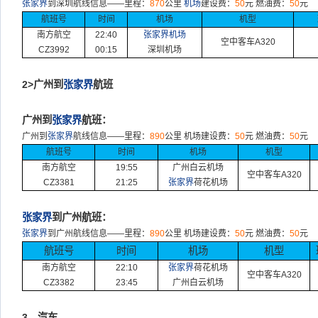
张家界
到深圳航线信息
——
里程：
870
公里
机场
建设费：
50
元
燃油费：
50
元
航班号
时间
机场
机型
南方航空
22:40
张家界机场
空中客车
A320
CZ3992
00:15
深圳机场
2>广州到
张家界
航班
广州到
张家界
航班：
广州到
张家界
航线信息
——
里程：
890
公里
机场建设费：
50
元
燃油费：
50
元
航班号
时间
机场
机型
南方航空
19:55
广州
白云
机场
空中客车
A320
CZ3381
21:25
张家界
荷花
机场
张家界
到广州航班：
张家界
到广州航线信息
——
里程：
890
公里
机场建设费：
50
元
燃油费：
50
元
航班号
时间
机场
机型
南方航空
22:10
张家界
荷花
机场
空中客车
A320
CZ3382
23:45
广州
白云
机场
3、汽车