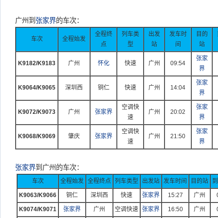
广州到
张家界
的车次：
全程终
列车类
出发
发车时
目的
车次
全程始发
点
型
站
间
站
张家
K9182/K9183
广州
怀化
快速
广州
09:54
界
张家
K9064/K9065
深圳西
铜仁
快速
广州
14:04
界
空调快
张家
K9072/K9073
广州
张家界
广州
20:02
速
界
空调快
张家
K9068/K9069
肇庆
张家界
广州
21:50
速
界
张家界
到广州的车次：
车次
全程始发
全程终点
列车类型
出发站
发车时间
目的站
到
K9063/K9066
铜仁
深圳西
快速
张家界
15:27
广州
K9074/K9071
张家界
广州
空调快速
张家界
16:50
广州