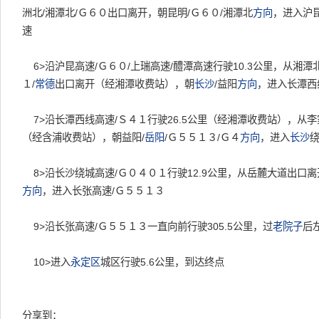
洲北/湘潭北/Ｇ６０出口离开，朝昆明/Ｇ６０/湘潭北
方向
，进入沪昆
速
6>沿沪昆高速/Ｇ６０/上瑞高速/醴潭高速行驶10.3公里，从湘潭北
１/
常德
出口离开（经湘潭收费站），朝
长沙
/益阳
方向
，进入长潭西
7>沿长潭西线高速/Ｓ４１行驶26.5公里（经湘潭收费站），从李
（经含浦收费站），朝益阳/
岳阳
/Ｇ５５１３/Ｇ４
方向
，进入
长沙
绕
8>沿长沙绕城高速/Ｇ０４０１行驶12.9公里，从岳麓大道出口
方向
，进入长张高速/Ｇ５５１３
9>沿长张高速/Ｇ５５１３一直向前行驶305.5公里，过
老院子
后
10>进入
永定区
城区行驶5.6公里，到达终点
分享到：