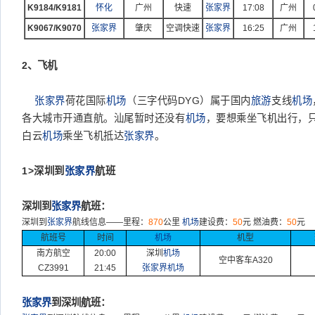
K9184/K9181
怀化
广州
快速
张家界
17:08
广州
K9067/K9070
张家界
肇庆
空调快速
张家界
16:25
广州
2、飞机
张家界
荷花国际
机场
（三字代码
DYG
）属于国内
旅游
支线
机场
各大城市开通直航。汕尾暂时还没有
机场
，要想乘坐飞机出行，
白云
机场
乘坐飞机抵达
张家界
。
1>
深圳到
张家界
航班
深圳到
张家界
航班：
深圳到
张家界
航线信息
——
里程：
870
公里
机场
建设费：
50
元
燃油费：
50
元
航班号
时间
机场
机型
南方航空
20:00
深圳
机场
空中客车
A320
CZ3991
21:45
张家界机场
张家界
到深圳航班：