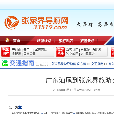
首页
旅游线路
旅游酒店
旅游景点
风景
旅游
天门山
|
天子山
|
军声画院
散客拼团
|
自驾游
|
自助游
图片
线路
金鞭溪
|
森里公园
独立成团
|
VIP尊享游
张家界旅游导游网 官方网
>>
交通指南
>>
到
广东汕尾到张家界旅游
2013年03月12日
www.33519.com
1、火
车