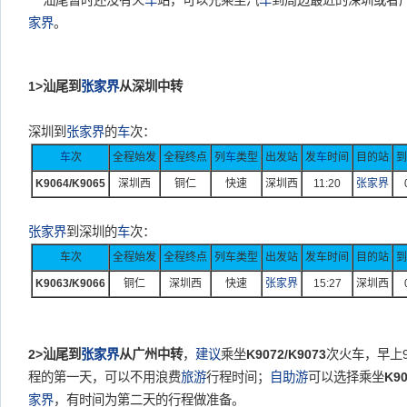
汕尾暂时还没有火
车
站，
可以先乘坐汽
车
到周边最近的深圳或者
家界
。
1>汕尾到
张家界
从深圳中转
深圳到
张家界
的
车
次：
车
次
全程始发
全程终点
列
车
类型
出发站
发
车
时间
目的站
到
K9064/K9065
深圳西
铜仁
快速
深圳西
11:20
张家界
张家界
到深圳的
车
次：
车次
全程始发
全程终点
列车类型
出发站
发车时间
目的站
到
K9063/K9066
铜仁
深圳西
快速
张家界
15:27
深圳西
2>汕尾到
张家界
从广州中转
，
建议
乘坐
K9072/K9073
次火车，早上9
程的第一天，可以不用浪费
旅游
行程时间；
自助游
可以选择乘坐
K90
家界
，有时间为第二天的行程做准备。