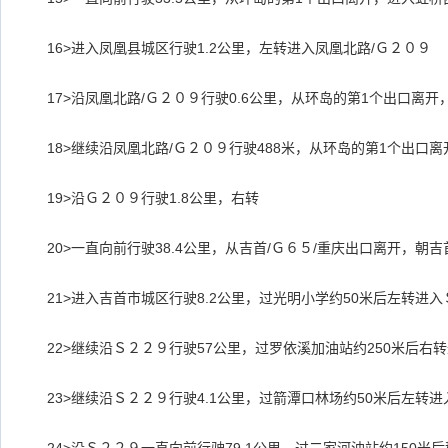
16>
进入凤凰县城区行驶
1.2
公里，左转进入凤凰北路
/
Ｇ２０９
17>
沿凤凰北路
/
Ｇ２０９行驶
0.6
公里，从环岛的第
1
个出口离开
18>
继续沿凤凰北路
/
Ｇ２０９行驶
488
米，从环岛的第
1
个出口离
19>
沿Ｇ２０９行驶
1.8
公里，右转
20>
一直向前行驶
38.4
公里，从吉首
/
Ｇ６５
/
重庆出口离开，朝吉
21>
进入吉首市城区行驶
8.2
公里，过光明小学约
50
米后左转进入
22>
继续沿Ｓ２２９行驶
57
公里，过罗依溪加油站约
250
米后右转
23>
继续沿Ｓ２２９行驶
4.1
公里，过箭潭口林场约
50
米后左转进