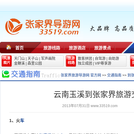
首页
旅游线路
旅游酒店
旅游景点
风景
旅游
天门山
|
天子山
|
军声画院
散客拼团
|
自驾游
|
自助游
图片
线路
金鞭溪
|
森里公园
独立成团
|
VIP尊享游
张家界旅游导游网 官方网
>>
交通指南
>>
到
云南玉溪到张家界旅游
2013年07月31日
www.33519.com
1
、火
车