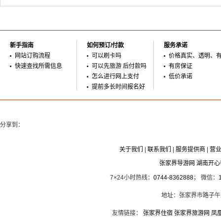
新手指南
如何预订/付款
服务承诺
网站订购流程
可以刷卡吗
价格真实、透明、
快速查找所需信息
可以先旅游 后付款吗
有房保证
怎么进行网上支付
低价承诺
提前多长时间报名好
分享到：
关于我们
|
联系我们
|
服务提供商
|
营
张家界导游网 湖南开
7×24小时热线：
0744-8362888
； 微信：
地址：张家界市路子午
友情链接：
张家界住宿
张家界旅游网
凤