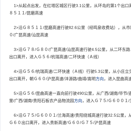
1>
从起点出发，在红塔区城区行驶
3.1
公里，从环岛的第
1
个出口
８５１１
/
昆磨高速
2>
沿Ｇ８５１１
/
昆磨高速行驶
82.6
公里（经鸣泉收费站），从市
０
/
广昆高速
/
汕昆高速
3>
沿Ｇ７８
/
Ｇ８０
/
广昆高速
/
汕昆高速行驶
4.5
公里，从二环东路
出口离开，进入Ｇ５６
/
杭瑞高速
/
二环快速（Ａ线）
4>
沿Ｇ５６
/
杭瑞高速
/
二环快速（Ａ线）行驶
5.3
公里，从小庄立
出口离开，朝Ｇ６０
/
沪昆高速
/
沣源路
/
曲靖
/
嵩明
方向
，进入昆曲高
5>
沿Ｇ５６
/
昆曲高速一直向前行驶
490
公里，从广西
/
湖南
/
毕节
/
里
/
广西
/
湖南
/
贵阳石板农产品物流园
方向
，进入Ｇ７５
/
Ｇ６００１
/
6>
沿Ｇ７５
/
Ｇ６００１
/
兰海高速
/
贵阳绕城高速行驶
32.5
公里，
Ｇ６０出口离开，进入贵新高速
/
Ｇ６０
/
Ｇ７５
/
沪昆高速