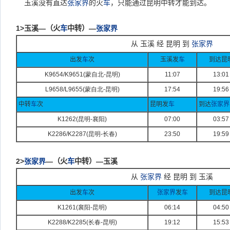
玉溪没有直达
张家界
的火
车
，只能通过昆明中转才能到达。
1>
玉溪—
（火
车
中转）
—
张家界
从 玉溪 经 昆明 到
张家界
出发
车
次
玉溪发
车
到达昆
K9654/K9651(
蒙自北-
昆明)
11:07
13:01
L9658/L9655(
蒙自北-
昆明)
17:54
19:56
中转
车
次
昆明发
车
到达
张家界
K1262(
昆明-
襄阳)
07:00
03:57
K2286/K2287(
昆明-
长春)
23:50
19:59
2>
张家界
—
（火
车
中转）
—玉溪
从
张家界
经 昆明 到 玉溪
出发
车
次
张家界
发
车
到达昆
K1261(
襄阳-
昆明)
06:14
04:50
K2288/K2285(
长春-
昆明)
19:12
15:53