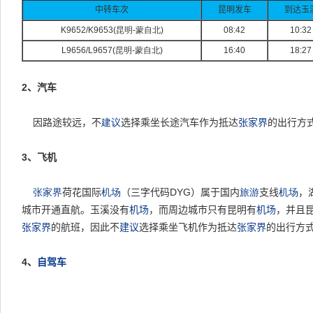
中转车次
昆明发车
到达玉
K9652/K9653(
昆明-
蒙自北)
08:42
10:32
L9656/L9657(
昆明-
蒙自北)
16:40
18:27
2
、汽车
因路途较远，不
建议
选择乘坐长途汽车作为抵达
张家界
的出行方
3
、飞机
张家界
荷花国际
机场
（三字代码
DYG
）属于国内
旅游
支线
机场
，
城市开通直航。玉溪没有
机场
，而周边城市只有昆明有
机场
，并且
张家界
的航班，因此不
建议
选择乘坐飞机作为抵达
张家界
的出行方
4
、
自驾车