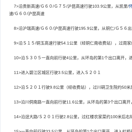
7>
沿贵新高速
/
Ｇ６０
/
Ｇ７５
/
沪昆高速行驶
103.9
公里，从凯里
/
速
/
Ｇ６０
/
沪昆高速
8>
沿沪瑞高速
/
Ｇ６０
/
沪昆高速行驶
195.9
公里，从铜仁
/
Ｇ５６出
9>
沿Ｓ１５
/
铜玉高速行驶
54.1
公里（经铜仁南收费站），过周家
10>
沿Ｓ３０５一直向前行驶
4
公里，从环岛的第
1
个出口离开，
11>
进入碧江区城区行驶
3.5
公里，进入Ｓ２０１
12>
沿Ｓ２０１行驶
9.8
公里（经收费站），过川硐卫生院约
50
米
13>
沿川侗南路一直向前行驶
11.6
公里，从环岛的第
3
个出口离开
14>
沿迓大路
/
Ｓ２０１行驶
2.8
公里，过红楼农家菜约
100
米后右
15>
一直向前行驶
33.5
公里，从环岛的第
1
个出口离开，进入虹桥