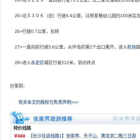
24>
沿Ｓ２２９一直向前行驶
79.1
公里，过二家河油站约
150
米后
25>
沿Ｓ３０６（旧）行驶
4.4
公里，过邢家巷幼儿园约
150
米后
26>
行驶
0.7
公里，右转
27>
一直向前行驶
3.6
公里，从环岛的第
2
个出口离开，进入
机场
28>
进入
永定区
城区行驶
212
米，到达终点
分享到：
有关本文的版权与免责声明>>>
特价线路
￥660
【长沙往返线路1】张家界、天子山、黄龙洞二晚三日游