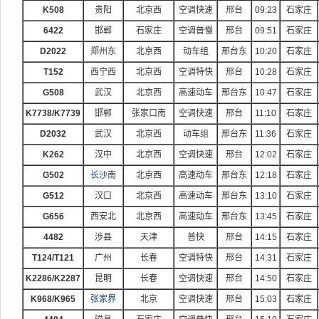
K508
贵阳
北京西
空调快速
邢台
09:23
石家庄
6422
邯郸
石家庄
空调普慢
邢台
09:51
石家庄
D2022
郑州东
北京西
动车组
邢台东
10:20
石家庄
T152
西宁西
北京西
空调特快
邢台
10:28
石家庄
G508
武汉
北京西
高速动车
邢台东
10:47
石家庄
K7738/K7739
邯郸
张家口南
空调快速
邢台
11:10
石家庄
D2032
武汉
北京西
动车组
邢台东
11:36
石家庄
K262
汉中
北京西
空调快速
邢台
12:02
石家庄
G502
长沙
南
北京西
高速动车
邢台东
12:18
石家庄
G512
汉口
北京西
高速动车
邢台东
13:10
石家庄
G656
西安北
北京西
高速动车
邢台东
13:45
石家庄
4482
涉县
天津
普快
邢台
14:15
石家庄
T124/T121
广州
长春
空调特快
邢台
14:31
石家庄
K2286/K2287
昆明
长春
空调快速
邢台
14:50
石家庄
K968/K965
张家界
北京
空调快速
邢台
15:03
石家庄