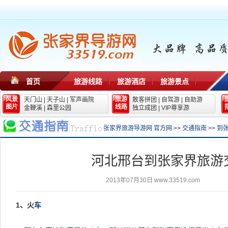
首页
旅游线路
旅游酒店
旅游景点
风景
旅游
天门山
|
天子山
|
军声画院
散客拼团
|
自驾游
|
自助游
图片
线路
金鞭溪
|
森里公园
独立成团
|
VIP尊享游
张家界旅游导游网 官方网
>>
交通指南
>>
到
河北邢台到张家界旅游
2013年07月30日
www.33519.com
1
、火
车