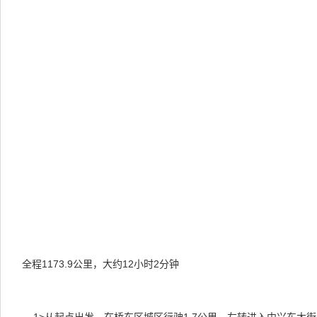
全程
1173.9
公里，大约
12
小时
2
分钟