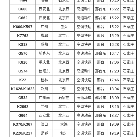
4484
磁县
石家庄
空调普快
邢台
15:10
石家庄
G660
西安北
北京西
高速动车
邢台东
15:22
石家庄
G662
西安北
北京西
高速动车
邢台东
15:22
石家庄
K600/K597
广州
包头
空调快速
邢台
15:22
石家庄
K7762
邯郸
北京西
空调快速
邢台
15:29
石家庄
K818
成都
北京西
空调快速
邢台
16:28
石家庄
G570
新乡东
北京西
高速动车
邢台东
16:47
石家庄
K820
重庆北
北京西
空调快速
邢台
17:06
石家庄
G574
信阳东
北京西
高速动车
邢台东
17:23
石家庄
K22
桂林
北京西
空调快速
邢台
17:46
石家庄
K1626/K1623
郑州
银川
空调快速
邢台
18:04
石家庄
G532
广州南
石家庄
高速动车
邢台东
18:09
石家庄
K2062
兰州
北京西
空调快速
邢台
18:15
石家庄
G664
西安北
北京西
高速动车
邢台东
18:37
石家庄
K370/K367
汉口
大连
空调快速
邢台
19:09
石家庄
K220/K217
邯郸
包头
空调快速
邢台
19:19
石家庄