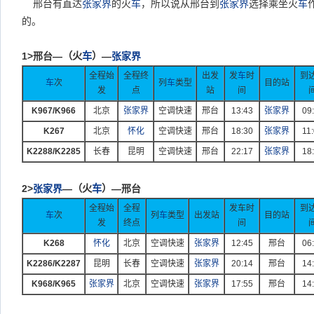
邢台有直达
张家界
的火
车
，所以说从邢台到
张家界
选择乘坐火
车
的。
1>
邢台—
（火
车
）
—
张家界
全程始
全程终
出发
发
车
时
到
车
次
列
车
类型
目的站
发
点
站
间
K967/K966
北京
张家界
空调快速
邢台
13:43
张家界
09
K267
北京
怀化
空调快速
邢台
18:30
张家界
11
K2288/K2285
长春
昆明
空调快速
邢台
22:17
张家界
18
2>
张家界
—
（火
车
）
—邢台
全程始
全程
发车时
到
车
次
列
车
类型
出发站
目的站
发
终点
间
K268
怀化
北京
空调快速
张家界
12:45
邢台
06
K2286/K2287
昆明
长春
空调快速
张家界
20:14
邢台
14
K968/K965
张家界
北京
空调快速
张家界
17:55
邢台
14