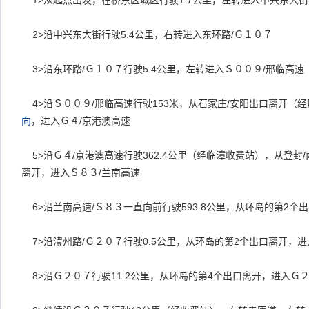
1>
从起点出发，在桥东区城区行驶
1.7
公里，左转进入中兴东大街
2>
沿中兴东大街行驶
5.4
公里，右转进入东环路
/
Ｇ１０７
3>
沿东环路
/
Ｇ１０７行驶
5.4
公里，左转进入Ｓ００９
/
邢临高速
4>
沿Ｓ００９
/
邢临高速行驶
153
米，从石家庄
/
安阳出口离开（经
向
，进入Ｇ４
/
京港澳高速
5>
沿Ｇ４
/
京港澳高速行驶
362.4
公里（经临漳收费站），从登封
/
离开，进入Ｓ８３
/
兰南高速
6>
沿兰南高速
/
Ｓ８３一直向前行驶
593.8
公里，从环岛的第
2
个出
7>
沿澧州路
/
Ｇ２０７行驶
0.5
公里，从环岛的第
2
个出口离开，进
8>
沿Ｇ２０７行驶
11.2
公里，从环岛的第
4
个出口离开，进入Ｇ