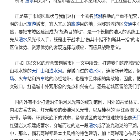
所谓“
澧水
风光带”，特指市城区上至木龙滩大坝、下至红壁岩大
正是基于市城区现状与我们这样一个著名
旅游
胜地的严重不配套
明的山水
旅游
城市，宜人宜居的
旅游
目的地，湘鄂黔渝边区
交通
中
然，要把市城区建设成为“旅游目的地”，是一个长期的浩大的系统
先从
澧水
风光带入手，既是出于战术上“伤其十指不如断其一指”的
区位优势、资源优势的客观选择与顺应，而极具战略意义。
正如《以文化的理念策划城市》一文中所云：打造我们这座城市
山魂水魄的
天门山
和
澧水河
。穿城而过的
澧水河
，连接新老城区，
场
、火
车
站和汽
车
站的必经地带，也是市民休闲的集散地，因此，
突破口，打造城市外观形象的亮点和兴奋点，恐是老城区留给我们
国内外有不少打造沿江沿河风光带的成功范例，国外如古堡林立
内如古香古色、灯光桨影的秦淮河风光带，以及桂林的“两江西湖”
光带，等等。环顾天底下的城市，紧邻城区的地方很难找得出像
天
红壁岩大坝建成蓄水，穿城而过的这一段
澧水
成了波光潋滟的平湖
中，那么，倘若两岸都是本土风格的特色建筑，加上两岸精心布局