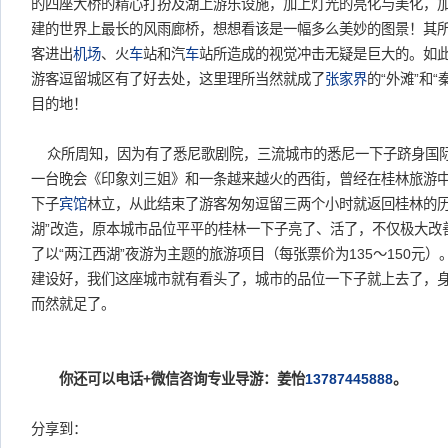
的四座大桥的精心打扮及湖上游乐设施，加上灯光的亮化与美化，
建的世界上最长的风雨廊桥，想想看该是一幅多么美妙的图景！其
客进出
机场
、火
车
站和汽
车
站所造成的视觉冲击无疑是巨大的。如
游客逗留城区有了好去处，这里理所当然就成了
张家界
的“外滩”和
目的地！
众所周知，因为有了悉尼歌剧院，三流城市的悉尼一下子跻身国
一台晚会《印象刘三姐》和一条越来越火的西街，曾经在桂林旅游
下子
宾馆
林立，从此结束了游客匆匆逗留三两个小时就返回桂林的历
湖”改造，原本城市品位平平的桂林一下子亮了、活了，不仅极大改
了以“两江西湖”夜游为主题的旅游项目（每张票价为135～150元
建设好，我们这座城市就有看头了，城市的品位一下子就上去了，
而然就足了。
你还可以电话+微信咨询专业导游：姜怡
13787445888
。
分享到：