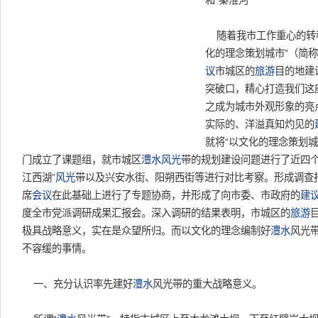
和“秦淮河”
随着我市工作重心的转移
化的理念策划城市”（简
议
市城区的
旅游
目的地建
突破口，精心打造我们这座
之成为城市外观形象的亮
实际的、洋溢真知灼见的
就将“以文化的理念策划
门成立了课题组，就市城区
澧水
风光
带的规划建设问题进行了近四个
江西湖”
风光
带以及兴安水街、阳朔西街等进行对比考察。形成调查
席
会议
在此基础上进行了专题协商，并形成了向市委、市政府的
建
度全市党派调研成果汇报会。深入调研的结果表明，市城区的
旅游
极具战略意义，实在是众望所归。而以文化的理念编制好
澧水
风光
不容缓的事情。
一、充分认识率先建好
澧水
风光带的重大战略意义。