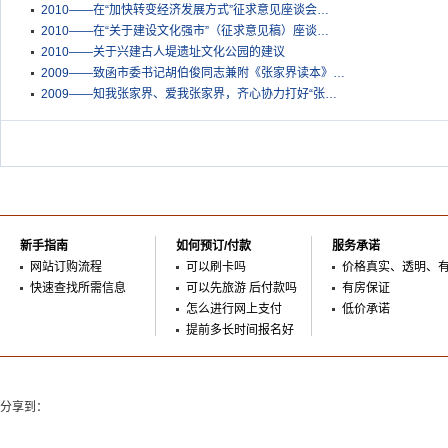
2010——在“加快转变经济发展方式”征求意见座谈会…
2010——在“关于建设文化强市”（征求意见稿）座谈…
2010——关于兴建古人堤遗址文化公园的建议
2009——致函市委书记胡伯俊同志兼附《张家界读本》…
2009——知我张家界、爱我张家界，齐心协力打好“张…
新手指南
如何预订/付款
服务承诺
网站订购流程
可以刷卡吗
价格真实、透明、
快速查找所需信息
可以先旅游 后付款吗
有房保证
怎么进行网上支付
低价承诺
提前多长时间报名好
分享到：