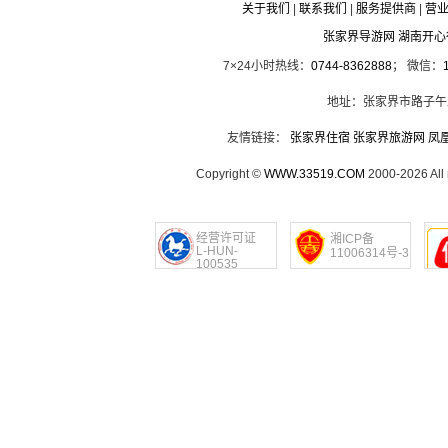
关于我们
|
联系我们
|
服务提供商
|
营
张家界导游网 湖南开
7×24小时热线：
0744-8362888
； 微信：
地址：张家界市路子午
友情链接：
张家界住宿
张家界旅游网
凤
Copyright ©
WWW.33519.COM
2000-2026 Al
经营许可证
湘ICP备
L-HUN-
11006314号-3
100535