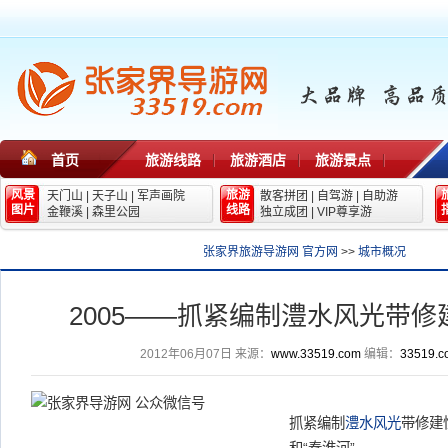
首页
旅游线路
旅游酒店
旅游景点
风景
旅游
天门山
|
天子山
|
军声画院
散客拼团
|
自驾游
|
自助游
图片
线路
金鞭溪
|
森里公园
独立成团
|
VIP尊享游
张家界旅游导游网 官方网
>>
城市概况
2005——抓紧编制澧水风光带修
2012年06月07日
来源：
www.33519.com
编辑：
33519.c
抓紧编制
澧水
风光
带修建