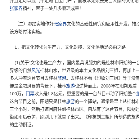
并且足可以底气十足地“自立门户”，而根本无须去充当人家的文化
张家界
精神，置于一处几多顺理成章！
（二）脚踏实地作好
张家界
文化的基础性研究和应用性开发，推动“
设方略付诸实施。
1．把文化转化为生产力，文化对接、文化落地是必由之路。
(1)关于“文化也是生产力”，国内最具说服力的是桂林市阳朔的一
界级的自然
风光
桂林山水，世界级的本土文化品牌刘三姐，再加上
多人冲着这台节目去桂林
旅游
。去桂林不看《印象刘三姐》等于没
便是金融风暴的背景下，桂林
旅游
也逆势而上，2008年在阳朔观
100万，
门票
收入是1.8亿元。更重要的是一台节目带动了阳朔整个
这台节目之前，阳朔只是桂林
旅游
的一个驿站，通常是早上从桂林
三个小时，然后打道回府住到桂林市区。自从有了这台节目，阳朔
街如雨后春笋，刷刷几下就冒了出来。《印象刘三姐》所创造的旅游
的生动例证。