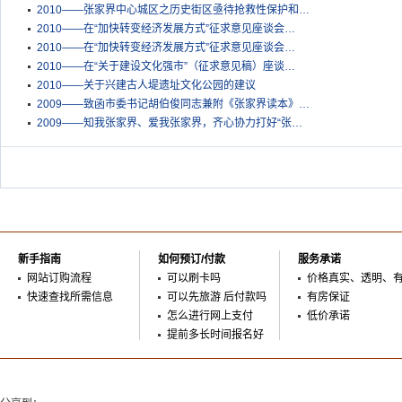
2010——张家界中心城区之历史街区亟待抢救性保护和…
2010——在“加快转变经济发展方式”征求意见座谈会…
2010——在“加快转变经济发展方式”征求意见座谈会…
2010——在“关于建设文化强市”（征求意见稿）座谈…
2010——关于兴建古人堤遗址文化公园的建议
2009——致函市委书记胡伯俊同志兼附《张家界读本》…
2009——知我张家界、爱我张家界，齐心协力打好“张…
新手指南
如何预订/付款
服务承诺
网站订购流程
可以刷卡吗
价格真实、透明、
快速查找所需信息
可以先旅游 后付款吗
有房保证
怎么进行网上支付
低价承诺
提前多长时间报名好