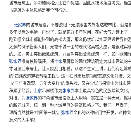
城市建筑上，吊脚楼风格远比它们优越。因此从技术角度考究，确立
市建筑的主体风格是完全可行的。
张家界
的城市建设，不要说眼下无法跟国内外发达城市比，就是
多年以后的事情。再说了，就是花好多年时间、花好大气力赶上了
跑到哪个城市都能碰到的高楼大厦，那么仍然难以实现建设世界旅
太多的例子告诉人们，光靠千城一面的现代化高楼大厦，是很难实
的。如同黄山突出徽派建筑、九寨沟突出藏羌建筑一样，如同欧洲
张家界
唯有独辟蹊径，将
土家
吊脚楼的现代建筑确定为城市建筑的
才可望后来居上，让人家刮目相看。从这个意义上讲，我们有足够
的“四路改造穿衣戴帽工程”。这一在城市建筑领域实施文化对接、
市“三年有改观、五年大变样”的重头戏，又在尝试与探索中为城市
积累了经验。
土家
吊脚楼作为
张家界
本土最具特色的民族建筑文化
对接，为
张家界
的特色城市建设派上大用场，实在是一种天意。据
的新老城区，统一到一种地域民族的建筑风格之下。我们一旦做了，
理所当然就是“中国第一城”。
张家界
文化的这种应用性开发，这种文
意义的大手笔！