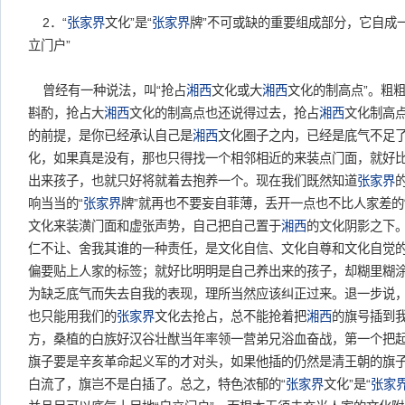
2．“
张家界
文化”是“
张家界
牌”不可或缺的重要组成部分，它自成
立门户”
曾经有一种说法，叫“抢占
湘西
文化或大
湘西
文化的制高点”。粗
斟酌，抢占大
湘西
文化的制高点也还说得过去，抢占
湘西
文化制高
的前提，是你已经承认自己是
湘西
文化圈子之内，已经是底气不足
化，如果真是没有，那也只得找一个相邻相近的来装点门面，就好
出来孩子，也就只好将就着去抱养一个。现在我们既然知道
张家界
响当当的“
张家界
牌”就再也不要妄自菲薄，丢开一点也不比人家差的
文化来装潢门面和虚张声势，自己把自己置于
湘西
的文化阴影之下
仁不让、舍我其谁的一种责任，是文化自信、文化自尊和文化自觉
偏要贴上人家的标签；就好比明明是自己养出来的孩子，却糊里糊
为缺乏底气而失去自我的表现，理所当然应该纠正过来。退一步说
也只能用我们的
张家界
文化去抢占，总不能抢着把
湘西
的旗号插到
方，桑植的白族好汉谷壮猷当年率领一营弟兄浴血奋战，第一个把
旗子要是辛亥革命起义军的才对头，如果他插的仍然是清王朝的旗
白流了，旗岂不是白插了。总之，特色浓郁的“
张家界
文化”是“
张家