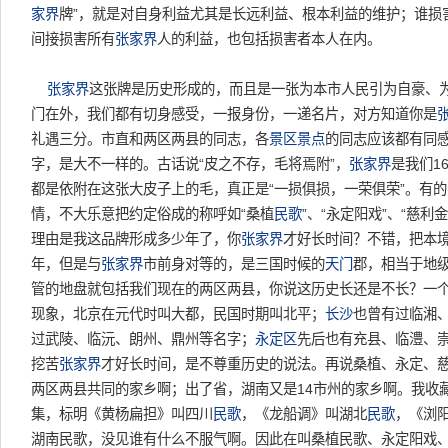
家界
牌”，就是对自身利益尤其是长远利益、根本利益的维护；谁损
间接损害所有
张家界
人的利益，也包括损害者本人在内。
张家界
这张牌是历史形成的，而且是一张为本市人民引为自豪、
门在外，我们都有切身感受，一报身份，一递名片，对方知道你是
礼遇三分。市直和两区两县的同志，各
景区
景点
的同志应该都有同
字，是大不一样的。古话说“皮之不存，毛将焉附”，
张家界
是我们1
都是依附在这张大皮子上的毛，真正是“一损俱损，一荣俱荣”。有
情，不大乐意把约定俗成的称呼如“桑植
民歌
”、“永定阳戏”、“慈利
理由是我这品牌形成多少年了，你
张家界
才好长时间？不错，把本
年，但是与
张家界
市前身对等的，是三国时候的
天门
郡，相当于地级
管的地盘就包括我们现在的两区两县，你说这历史长还是不长？一
现象，北京在元代时叫大都，民国时期叫北平；
长沙
也曾有过临湘
过武陵、临沅、朗州、鼎州等名字；
永定区
先后也有充县、临澧、
挖苦
张家界
才好长时间，是不尊重历史的说法。再说桑植、永定、
两区两县共同的家乡啊；出了省，湖南又是14市州的家乡啊。我收
集，标明《黄杨扁担》叫四川
民歌
，《龙船调》叫湖北
民歌
，《浏
湖南民歌，没见谁有什么不服气啊。因此在叫桑植民歌、永定阳戏