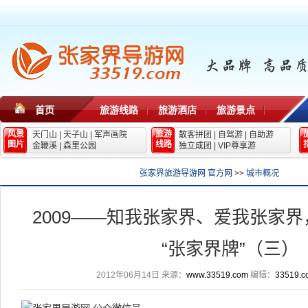
首页
旅游线路
旅游酒店
旅游景点
风景
旅游
天门山
|
天子山
|
军声画院
散客拼团
|
自驾游
|
自助游
图片
线路
金鞭溪
|
森里公园
独立成团
|
VIP尊享游
张家界旅游导游网 官方网
>>
城市概况
2009——知我张家界、爱我张家
“张家界牌”（三）
2012年06月14日
来源：
www.33519.com
编辑：
33519.c