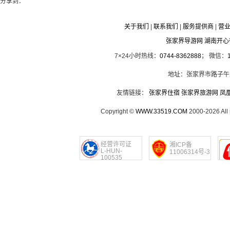
分享到：
关于我们
|
联系我们
|
服务提供商
|
营
张家界导游网 湖南开
7×24小时热线：
0744-8362888
； 微信：
地址：张家界市路子午
友情链接：
张家界住宿
张家界旅游网
凤
Copyright ©
WWW.33519.COM
2000-2026 Al
经营许可证
湘ICP备
L-HUN-
11006314号-3
100535