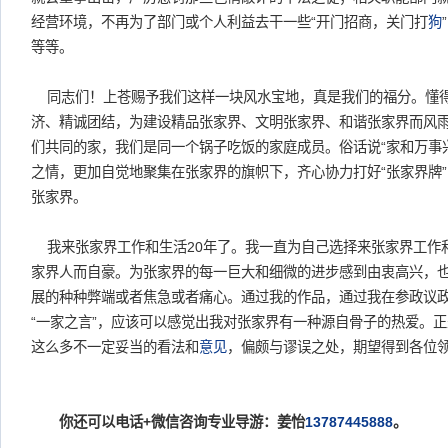
经营环境，不再为了部门或个人利益去干一些“开门招商，关门打
狗
等等。
同志们！上苍赐予我们这样一块风水宝地，真是我们的福分。懂
济、精诚团结，为建设精品张家界、文明张家界、和谐张家界而风
们共同的家，我们是同一个锅子吃饭的家庭成员。俗话说“家和万事
之情，更加自觉地聚集在张家界的旗帜下，齐心协力打好“张家界牌
张家界。
我来张家界工作和生活20年了。我一直为自己选择来张家界工作
家界人而自豪。为张家界的每一巨大和细微的进步感到由衷高兴，
展的种种弊端或者焦急或者痛心。通过我的作品，通过我在参政议
“一家之言”，应该可以感觉出我对张家界有一种源自骨子的热爱。
这么多不一定妥当的看法和
意见
，偏颇与谬误之处，期望得到各位
你还可以电话+微信咨询专业导游：姜怡
13787445888
。