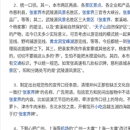
2．统一口径。其一，本市两区两县、各
景区
景点
、各企业和产品
市慈利县，
张家界
市武陵源
风景
名胜区，
张家界
三官寺大峡谷，
张
品厂，等等；其二，武陵源
风景
名胜区三大
景区
（
张家界
、索溪峪
个杨家寨）的提法，以及“索溪峪自然保护区”、“
天子山
自然保护区
的产物，迄今已无多少实际意义，可否考虑以游览线的模式统一起
览线、野鸡铺游览线、
黄龙洞
宝峰湖
游览线，等等，今后都统一到
理局这面旗帜之下。其三，把袁家界改作袁家寨或其他名字，杨家
的，切切不要搞这么多的“界”，生怕不能把水搅混似的。其四，本
有
交通
标识，予以统一规范。如常张高速有几处标识牌，慈利县城永
景
区”，阳和分路处写的是“武陵源风景区”。
3．制定出台规范性的宣传口径条款，清理并纠正那些缺乏文化自
一致打“
张家界
牌”的名称、广告用语，包括官方和民间出版物中不适
张家界
的内容。比如说演艺节目的名称，牵涉宣传口径上的导向，
萝卜、津市牛肉米粉、东北水饺之类，开餐馆开
小吃
店越五湖四海
于打“
张家界
牌”。
4．下狠心把广州、上海等
机场
的“广州一大庸”“上海一大庸”改过