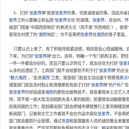
5．打好“
张家界
牌”既是
张家界
的事，也是湖南省的事，因此向省
家界
之所以要确立和弘扬“
张家界
文化”的道理。
张家界
、自治州、
怀
级部门借鉴“中国西部地区”的表述方式（而不是“华西地区”），使用
是现在叫惯了的“
湘西
地区”；也不宜再把
张家界
往
湘西
的笼子里装。
只要认识上来了，有了积极性和紧迫感，相信就会心悦诚服地、
下来，为打好“
张家界
牌”出力。这样，明确一个专门机构主抓，把
一件一件都会办好的。而且只要认识到位了，就会自觉为打好“
张家
么多的后遗症了。工商部门就不会给那些不利于打“
张家界
牌”的企
“
魅力湘西
”、“走进
湘西
”之类；旅游部门就会主动出面干预景观
景点
城管部门就会及时制止和清理那些有损于打好“
张家界
牌”的
户外
广告
是
张家界
的却说成是
湘西
的那些出版物说不，就会重视本土文艺人
持，而不是一搞大型活动就跑去请人家的剧团；民委就会动脑筋像
民族风貌的工作；规划建设部门就会把城市建筑推行土家吊脚楼风格
新闻部门、记者和文艺工作者就不会在作品中弱化
张家界
，不会再
部门就会狠抓行业管理，通过
导游
和旅游服务人员的诚信敬业来重
就会重拳出击，严厉惩罚那些色情敲诈的不法之徒；相关职能部门