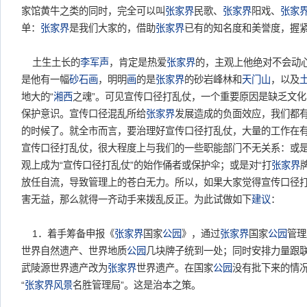
家馆黄牛之类的同时，完全可以叫
张家界
民歌、
张家界
阳戏、
张家
单：
张家界
是我们大家的，借助
张家界
已有的知名度和美誉度，握
土生土长的
李军声
，肯定是热爱
张家界
的，主观上他绝对不会动心
是他有一幅
砂石画
，明明
画
的是
张家界
的砂岩峰林和
天门山
，以及
地大的“
湘西
之魂”。可见宣传口径打乱仗，一个重要原因是缺乏文化
保护意识。宣传口径混乱所给
张家界
发展造成的负面效应，我们都
的时候了。就全市而言，要治理好宣传口径打乱仗，大量的工作在
宣传口径打乱仗，很大程度上与我们的一些职能部门不无关系：或
观上成为“宣传口径打乱仗”的始作俑者或保护伞；或是对“打
张家界
放任自流，导致管理上的苍白无力。所以，如果大家觉得宣传口径
害无益，那么就得一齐动手来拨乱反正。为此试做如下
建议
：
1．着手筹备申报《
张家界
国家
公园
》，通过
张家界
国家
公园
管理
世界自然遗产、世界地质
公园
几块牌子统到一处；同时安排力量跟
武陵源世界遗产改为
张家界
世界遗产。在国家
公园
没有批下来的情
“
张家界风景
名胜管理局”。这是治本之策。