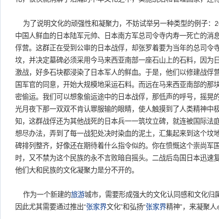
为了说明文化的顽强性和凝聚力，不妨试举另一种类型的例子：20
中国人鲜血的日本陆军元帅、日本南方军总司令寺内寿一死亡的消
俘营。这群正在受到公审的日本战俘，却张罗着要为当年的总司令
坟，并决定墓碑必须采用今马来西亚南部一座石山上的石料，因为
激战，好多石块都浸染了日本军人的鲜血。于是，他们以修建战俘
国军官的同意，开始大规模地采运石料。而远在马来西亚南部的那
密偷运。我们可以想象偷运途中的日本战俘，那低声的呼号，摇晃
光月夜下那一双双不肯认罪服输的眼睛，使人触摸到了人类精神中
知，这群战俘还为其他战死的日本兵一一筑坟立碑，就连被国际法
想尽办法，弄到了每一战犯处决时染血的泥土，汇集起来到这个坟地
碑排列整齐，好像还在期待着什么指令似的。你在愤慨这个崇尚军
时，又不禁为这个民族的永不言败暗自摇头。二战后岛国日本迅速
他们大和民族的文化凝聚力是分不开的。
作为一个新建的
旅游
城市，需要形成强大的文化认同感和文化归
因此尤其需要通过推出“
张家界
文化”和弘扬“
张家界
精神”，来凝聚人