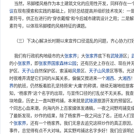
当然，吊脚楼风格作为本土建筑文化的应用性开发，同样存在一个
议
在现有摸索和实践的基础上，好好总结提高并组织技术攻关：一
素符号，供正在进行的“穿衣戴帽”和今后城市建筑设计之用；二是
素符号，以体现吊脚楼的风格特征的课题。
（三）下决心解决长时期以来宣传口径混乱的问题，齐心协力打好
我们有行政机构地级市的大
张家界
；大
张家界
底下有
武陵源
区；
的小
张家界
，即
张家界国家森林公园
；还有历史上存在过、现在并
护区、
天子山
自然保护区、索溪峪
风景
区、
天子山
风景
区等等。光
时很难弄清楚它们间的从属关系，偏偏又搅进来一个
湘西
、大
湘西
界
的航班，仍然板着脸孔坚持原来“大庸”的称谓，继续无端地给旅
知，“杨家界”这个名字的出现，与宣传口径的打乱仗不无关系。我
块地盘，历史上一直叫野鸡铺，本来就是
武陵源
旅游开发的预留区。
个同志心血来潮，向海内外上百家媒体发通稿，一夜之间野鸡铺变
了最新发现，炒作的结果，除了杨家界一夜之间出了名，还给人们
个
张家界
，还有一个杨家界。我们无意去追究这样炒作的真正原因
事件，总觉得有点不大对味。其实野鸡铺这名字多好！我们应该明白