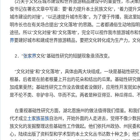
(2)关于文化在城市建设和世界旅游精品建设中的重要性，市决策层
俊书记在署名文章中写道：要“着力提升本土民族文化”，“着力提升文
城市建设的对接”，“以迅速提升城市形象”。为了便于传播，我这里姑
明市长也在有关场合提出“文化落地”的思路。二者都通俗生动地指
途径。所以“文化对接”和“文化落地”，完全可以视作我市旅游城市
界
要建好城市和建成世界旅游精品，要把文化转化成为生产力，文
2．“
张家界
文化”基础性研究的短腿现象亟须改变。
“文化对接”和“文化落地”，具体由两大块组成，一块是基础性研
根基，后者是在前者根蔓上开出的花朵和结出的瓜果。基础性研究
加成果斐然；基础性研究工作没去做或者没做好，应用性开发就如
是不伦不类、非驴非马、华而不实。两者是种豆得豆、种瓜得瓜、
在重视基础性研究方面，湖北恩施州的做法值得我们借鉴。和我们相
代才成立
土家族
苗族
自治州，开始外面的人走进去，觉得不像少数
族文化的发掘整理这些基础性工作做起。他们依托州政协、州民委
心，陆续出版了资料型和学术型的本土文化丛书达数十种之多；他