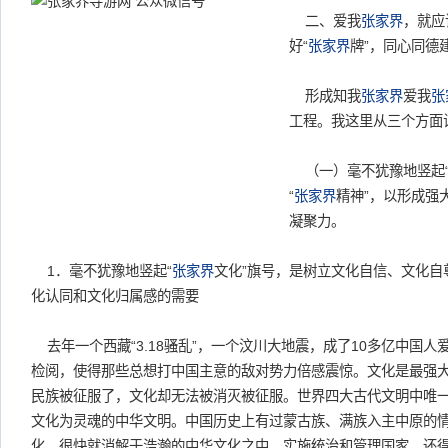
二、爱我
张家界
，就应
好“
张家界
牌”，同心同德
形成知我
张家界
爱我
张
工程。我这里从三个方面
（一）毫不犹豫地竖起
“
张家界
精神”，以形成强
凝聚力。
1．毫不犹豫地竖起“
张家界
文化”旗号，是树立文化自信、文化自
化认同和文化归属感的需要
去年一个西藏“3.18骚乱”，一个汶川大地震，成了10多亿中国
检阅，使得那些总想打中国主意的敌对势力倍感震惊。文化是最强
民族被征服了，文化却无法被消灭被征服。世界四大古代文明中唯
文化为灵魂的中华文明。中国历史上有过蒙古族、满族入主中原的
化，很快就消解于浩瀚的中华文化之中，实施统治和管理国家，还