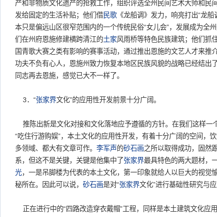
产和非物质文化遗产的抢救工作，组织评选全州民间艺术大师和民
发给固定的生活补贴；他们借
民歌
《龙船调》发力，响亮打出“龙船
本只是偏远山区很窄范围内的一个传统民俗“女儿会”，发展成为全
们在州府恩施修建横跨清江的
土家
风雨桥等特色民族建筑；他们抓
国青歌大赛之类有影响的赛事活动，通过推出恩施的文艺人才来推
功夫不负有心人，恩施州致力恢复本地区民族风貌的战略已经结出
同志再去恩施，感觉已大不一样了。
3．“
张家界
文化”的应用性开发前景十分广阔。
推陈出新是文化对接和文化落地应予遵循的方针。在我们这样一
“吃住行游购娱”，本土文化的应用性开发，有着十分广阔的空间，
多领域、都大有文章可作。
李军声
的
砂石画
之所以取得成功，固然
系，但这不是关键，关键是他集中了
张家界
最具特色的两大题材，
光
，一是吊脚楼为代表的本土文化，第一印象就给人以巨大的视觉
秘所在。因此可以说，
砂石画
是对“
张家界
文化”进行基础性研究与
正在进行中的“四路改造穿衣戴帽”工程，同样是本土建筑文化应用