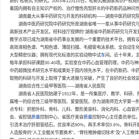
新药“松栀丸”的研究。2003年12月10日，松栀丸被国家知识产权
着国内拥有自主知识产权的、治疗慢性丙型肝炎的中药新药品种问
湖南最大从事中药研究与开发的科研机构——湖南中医药研究院
湖南中医药研究院中药研究所是湖南省唯一一家从事中药研究与
高新技术产业开发区。经科技厅授牌的“湖南省中药新药研究与开发
教学点现已成为湖南省中药事业发展的一个重要的技术平台。拥有
高效液相色谱、气相色谱、薄层扫描、毛细管电泳系统、全自动生
大型精密仪器；拥有现代化标准的实验动物中试
车
间。近十年来，主
每年承担科研课题30-40项。实验室在中药心血管理药理，中药与
中药超微技术研究水平和成果处于国内领先水平，在中药新药、中
取物的科研与开发上取得了重大进展与突破，产生了良好的社会效
湖南综合性三级甲等医院——湖南省人民医院
湖南省人民医院始建于1912年，是一所集医疗、教学、科研、
属唯一的综合性三级甲等医院、爱婴医院，亦为湖南师范大学第一
点专科：肝胆外科、骨科、儿科、整形美容科、消化内科、心血管
会、省腔镜
质量
控制中心、省医疗美容
质量
控制中心主任委员单位
引流术治疗肝胆管结石，优良率达90%，再手术率仅0.6%，骨科开
人造股骨的“人工全髋关节置换术”、“脊柱椎肿瘤切除术”及“人工椎体