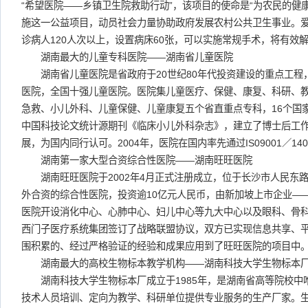
“希望医院——乡镇卫生院救助行动”，该项目的使命是“为农民的健
施这一公益项目，动员社会力量协助政府发展农村公共卫生事业。
诊病人120人次以上，设置病床60张，可以实施常规手术，将有效解
湖南最大的儿童专科医院——湖南省儿童医院
湖南省儿童医院是省政府于20世纪80年代投资建设的重点工程
医院，全国十强儿童医院。医院集儿童医疗、保健、康复、科研、
急救、小儿外科、儿童保健、儿童康复五个省直重点专科，16个国
中国科技论文统计源期刊《临床小儿外科杂志》，建立了博士后工
展，为国内同行认可。2004年，医院在国内率先通过IS09001／140
湖南第一家大型合资综合性医院——湖南旺旺医院
湖南旺旺医院于2002年4月正式注册成立，位于长沙市人民东路
外合资的综合性医院，投资逾10亿元人民币，由新加坡上市企业—
医院开设消化中心、心肺中心、妇儿中心等九大中心以及眼科、骨科
西门子医疗系统集团签订了战略联盟协议，双方已实现信息共享、
围积累的、经过严格验证的经验和成果应用到了旺旺医院的项目中
湖南最大的高校生物标本教学机构——湖南科技大学生物标本
湖南科技大学生物标本厂成立于1985年，是湖南省高等院校中
技术人员培训、定向为教学、科研单位提供专业服务的生产厂家。