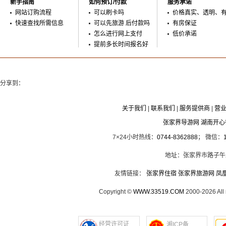
新手指南
如何预订/付款
服务承诺
网站订购流程
可以刷卡吗
价格真实、透明、
快速查找所需信息
可以先旅游 后付款吗
有房保证
怎么进行网上支付
低价承诺
提前多长时间报名好
分享到：
关于我们
|
联系我们
|
服务提供商
|
营
张家界导游网 湖南开
7×24小时热线：
0744-8362888
； 微信：
地址：张家界市路子午
友情链接：
张家界住宿
张家界旅游网
凤
Copyright ©
WWW.33519.COM
2000-2026 Al
经营许可证
湘ICP备