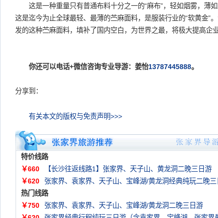
这是一种重量只有普通布料十分之一的“麻布”，轻如烟雾，薄如蝉
这是迄今为止全球最轻、最薄的苎麻面料，是服装行业的“软黄金”
发的这种苎麻面料，填补了国内空白，为世界之最，将极大提高企
你还可以电话+微信咨询专业导游：姜怡
13787445888
。
分享到：
有关本文的版权与免责声明>>>
特价线路
￥660
【长沙往返线路1】张家界、天子山、黄龙洞二晚三日游
￥620
张家界、袁家界、天子山、宝峰湖/黄龙洞经典纯玩二晚三
热门线路
￥750
张家界、袁家界、天子山、宝峰湖/黄龙洞二晚三日游
￥620
张家界经典行程纯玩三日游（含袁家界、宝峰湖。张家界