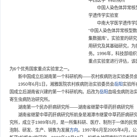
中西医学 科研院所
中国人染色体异常核型
学遗传学实验室
中南大学医学遗传学国
“中国人染色体异常核型数
集数据库”。实验室的研究
用研究及其基础研究，为
务。1996年，科技部组
重点实验室进行评估，该
为6个优秀国家重点实验室之一。
新中国成立后湖南第一个科研机构——农村疾病防治实验委员
1950年6月1日，湘雅医院农村疾病防治实验委员会
岳阳
实验所
国成立后湖南省兴建的第一个科研机构。后改为
岳阳
血吸虫病防治实
寄生虫病防治研究所。
湖南第一个民办肝病研究所——湖南省继蒙中草药肝病研究所
湖南省继蒙中草药肝病研究所前身是湘潭市继蒙中草药肝病研究
究所，成立于1989年5月，是一所集科研、医疗、制剂于一体的民
泡制、研发、生产、销售为发展
方向
。1997年6月至2005年4