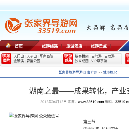
首页
旅游线路
旅游酒店
旅游景点
风景
旅游
天门山
|
天子山
|
军声画院
散客拼团
|
自驾游
|
自助游
图片
线路
金鞭溪
|
森里公园
独立成团
|
VIP尊享游
张家界旅游导游网 官方网
>>
城市概况
湖南之最——成果转化，产业
2012年04月12日
来源：
www.33519.com
编辑：
33519.c
第三节