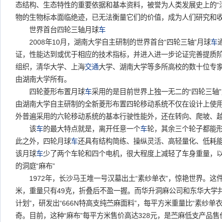
态结构、生态特性的重要依据和基本资料，被誉为人类发展史上的“
物的生物标本面临绝迹，已无法衡量它们的价值，成为人们研究和
世界首台四轮三轴月球
车
2008年10月，湖南大学自主研制的世界首台“四轮三轴”月球
车
证，性能达到或优于相应的技术指标，并进入进一步论证完善提质
组织，清华大学、上海
交通
大学、湖南大学等多所高校的数十位专
由湖南大学所有。
四轮菱形布置月球
车
采用的是目前世界上独一无二的“四轮三轴
由湖南大学自主研制的全新菱形布置四轮移动系统不仅在设计上使
外普遍采用的六轮移动系统的基本行驶性能外，还在转向、爬坡、
该
车
的最大特点就是，离开任意一个
车
轮，其余三个轮子都能
此之外，四轮月球
车
还具有结构简练、操纵灵活、高轻量化、低耗能
该月球
车
少了两个车轮和四个电机，很大程度上减轻了车身重量，
的洞庭“麻布”
1972年，长沙马王堆一号汉墓出土“素纱单衣”，惊艳世界。这件2
米，重量只有49克，折叠后不盈一握。而华升洞麻公司和东华大学
计划”，研发出“666N特高支纯苎麻面料”，每平方米重量比“素纱单衣
奇。目前，这种“麻布”每平方米售价高达328元，是苎麻低支产品售