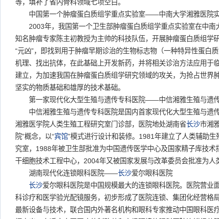
等，填补了省内骨科领域七项空白。
中国第一个肿瘤蛋白质组学重点实验室——中南大学湘雅医院
2003年，我国第一个卫生部肿瘤蛋白质组学重点实验室在中南
知名肿瘤专家陈主初教授为主帅的科技队伍，开展肿瘤蛋白质组学
“元凶”，即找到用于肿瘤早期诊治的生物标志物（一种特异性蛋白
机理、找出抗体，在此基础上开发新药，并将相关诊治方法应用于
建立，为加速我国在肿瘤蛋白质组学研究领域的攻关，为抢占世界
坚实的物质基础和雄厚的技术基础。
第一家现代化大型生殖与遗传专科医院——中信湘雅生殖与遗传
中信湘雅生殖与遗传专科医院是国内首家现代化大型生殖与遗传
湘雅医学院人类生殖工程研究室门诊部，医院地处湖南省
长沙
市湘雅
院”概念，以“
宾馆
”模式进行设计和装修。1981年建立了人类辅助
究室，1988年被卫生部批准为中国遗传医学中心及国家精子库技术指
干细胞技术工程中心，2004年又被国家发展与改革委员会批准为
湖南现代化连锁眼科医院——
长沙
爱尔眼科医院
长沙
爱尔眼科医院是中国规模最大的连锁眼科医院。医院营业面
科诊疗和医学验光配镜服务，初步形成了医院连锁、集团化经营格
最新设备与技术，联合国内外著名机构和眼科专家推动中国眼科医疗