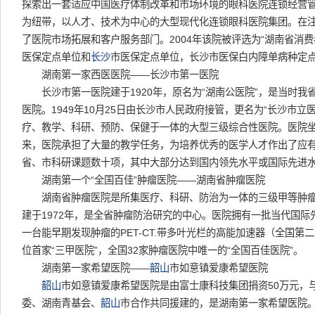
探索出一套适应中国医疗体制改革和市场环境的眼科医院连锁经营
为纽带，以人才、技术为中心的大型现代化连锁眼科医院集团。在
了医院市场拓展和客户服务部门。2004年该院被评选为“湖南省消
医保定点单位和
长沙
市医保定点单位，长沙市医保白内障单病种定
湖南第一家西医医院——长沙市第一医院
长沙市第一医院建于1920年，原名为“湖南公医院”，是当时我
医院。1949年10月25日由长沙市人民政府接管，更名为“长沙市立
疗、教学、科研、预防、保健于一体的大型三级综合性医院。医院
来，医院承担了大量的教学任务，为培养优秀的医学人才作出了应
省、市科研课题数十项，其中大部分达到国内领先水平或国际先进
湖南第一个“全国百佳”肿瘤医院——湖南省肿瘤医院
湖南省肿瘤医院是所集医疗、科研、防治为一体的三级甲等肿瘤
建于1972年，是全省肿瘤防治研究的中心。医院拥有一批当代国
一台能早期发现肿瘤的PET-CT.带多叶光栏的高能加速器（全国第
位首家“三甲医院”，全国32家肿瘤医院中唯一的“全国百佳医院”。
湖南第一家希望医院——
韶山
市如意镇爱康希望医院
韶山
市如意镇爱康希望医院是由富士康科技集团捐资50万元，
委、湖南青基会、
韶山
市合作共同援建的，是湖南第一家希望医院。