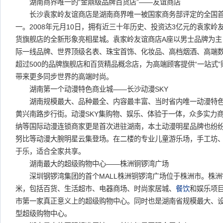
湖南商界唯一的“金鼎级品牌百货店”——友谊商店
长沙袁家岭友谊商店是湖南商界唯一被国家商务部评定的全国首批
一。2008年元月10日，拥有近三十年历史、投资达3亿元的袁家岭
货旗舰店的全新形象亮相星城。袁家岭友谊商店A座以男士品牌为主
际一线品牌、世界顶级名表、珠宝首饰、化妆品、高档烟酒、高端
超过500的品牌旗舰店和百货精品概念店，为高端顾客提供“一站式
带来更多同步世界的高端时尚。
湖南第一个动漫特色商业城——长沙动漫SKY
湖南规模最大、品种最全、内容最丰富、当时省内唯一动漫特色商
黄兴南路步行街。动漫SKY集购物、娱乐、体验于一体，众多实力
纳等国际动漫连锁商家更是首次进驻湖南，本土动漫明星品牌也纷
努比等动漫大腕明星云集登场。在二楼的专业儿童游乐场，手工坊
于乐，适合全家共享。
湖南最大的超级购物中心——株洲铜锣湾广场
深圳钢锣湾集团的首个MALL株洲铜锣湾广场位于株洲市。株洲铜
米，包括百货、生活超市、电器商场、时尚家居城、
餐饮
和娱乐项
市第一家真正意义上的超级购物中心。同时也是湖南省规模最大、
型超级购物中心。