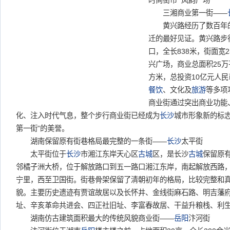
时尚街市 风韵广场
三湘商业第一街——
黄兴路经历了数百年的
迁的最好见证。黄兴路步
口，全长838米，街面宽2
兴广场，商业总面积25万
方米，总投资10亿元人
餐饮
、文化及
旅游
等多项
商业街通过突出商业功能
化、注入时代气息，整个步行商业街已经成为
长沙
城市形象新的标志
第一街”的美誉。
湖南保留原有街巷格局最完整的一条街——
长沙
太平街
太平街位于
长沙
市湘江东岸天心区
古城
区，是长沙
古城
保留原
邻橘子洲大桥，位于解放路口到五一路口湘江东岸，南起解放西路
宁里，西至卫国街。街巷骨架保留了清朝初年的格局，比较完整和
貌。主要历史遗迹有贾谊故居以及长怀井、金线街麻石路、明吉藩
址、辛亥革命共进会、四正社旧址、李富春故居、干益升粮栈、利
湖南仿古建筑面积最大的传统风貌商业街——
岳阳
汴河街