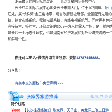
湖南最大的国际标准展馆——长沙红星国际会展中心
长沙红星国际会展中心地处长沙市南大门，位于107国道、
韶山
汇处，属“长株潭”金三角地带，与省政府新址毗邻。全馆配有先进
统、综合布线系统、程控电话系统、有线电视系统等。同时拥有休
宾接待室、签约室、环绕展馆的30万平方米的露天广场，是目前国
是长沙一个标志性建筑，也是湖南省经济发展和对外经济交流的一
和鲜明个性。
你还可以电话+微信咨询专业导游：姜怡
13787445888
。
分享到：
有关本文的版权与免责声明>>>
特价线路
￥660
【长沙往返线路1】张家界、天子山、黄龙洞二晚三日游