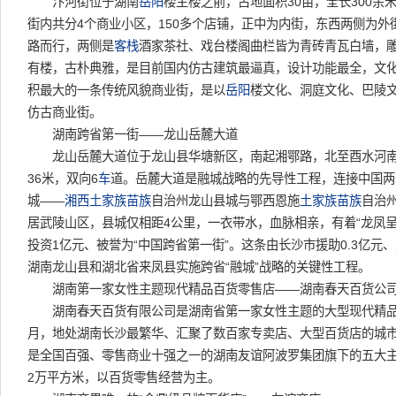
汴河街位于湖南
岳阳
楼主楼之前，占地面积30亩，全长300余米
街内共分4个商业小区，150多个店铺，正中为内街，东西两侧为
路而行，两侧是
客栈
酒家茶社、戏台楼阁曲栏皆为青砖青瓦白墙，
有楼，古朴典雅，是目前国内仿古建筑最逼真，设计功能最全，文
积最大的一条传统风貌商业街，是以
岳阳
楼文化、洞庭文化、巴陵
仿古商业街。
湖南跨省第一街——龙山岳麓大道
龙山岳麓大道位于龙山县华塘新区，南起湘鄂路，北至酉水河南岸，
36米，双向6
车
道。岳麓大道是融城战略的先导性工程，连接中国两
城——
湘西
土家族
苗族
自治州龙山县城与鄂西恩施
土家族
苗族
自治
居武陵山区，县城仅相距4公里，一衣带水，血脉相亲，有着“龙凤
投资1亿元、被誉为“中国跨省第一街”。这条由长沙市援助0.3亿元
湖南龙山县和湖北省来凤县实施跨省“融城”战略的关键性工程。
湖南第一家女性主题现代精品百货零售店——湖南春天百货公
湖南春天百货有限公司是湖南省第一家女性主题的大型现代精品百
月，地处湖南长沙最繁华、汇聚了数百家专卖店、大型百货店的城
是全国百强、零售商业十强之一的湖南友谊阿波罗集团旗下的五大
2万平方米，以百货零售经营为主。