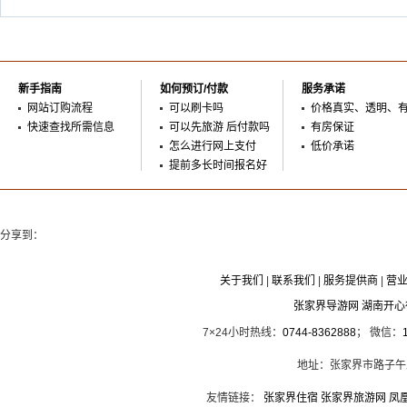
新手指南
如何预订/付款
服务承诺
网站订购流程
可以刷卡吗
价格真实、透明、
快速查找所需信息
可以先旅游 后付款吗
有房保证
怎么进行网上支付
低价承诺
提前多长时间报名好
分享到：
关于我们
|
联系我们
|
服务提供商
|
营
张家界导游网 湖南开
7×24小时热线：
0744-8362888
； 微信：
地址：张家界市路子午
友情链接：
张家界住宿
张家界旅游网
凤