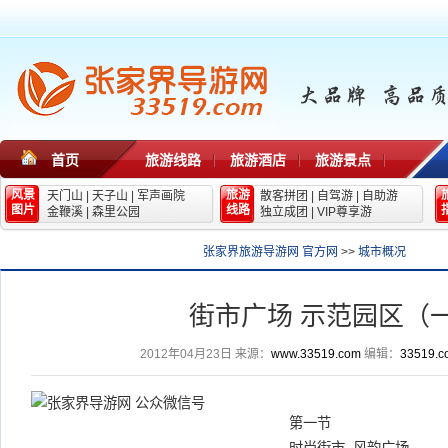
首页
旅游线路
旅游酒店
旅游景点
风景
旅游
天门山
|
天子山
|
军声画院
散客拼团
|
自驾游
|
自助游
图片
线路
金鞭溪
|
森里公园
独立成团
|
VIP尊享游
张家界旅游导游网 官方网
>>
城市概况
街市广场 示范园区（
2012年04月23日
来源：
www.33519.com
编辑：
33519.c
第一节