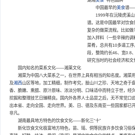
湖湘
美食
特色品牌
中国最早的
美食
谱—
1999年在沅陵虎溪山
谱。这是中国最早对饮食
复杂的做菜流程。比如做
加入拌料（一些辛辣的调
菜肴，总共有10多道工序
段，整简约长46、宽0.8
研究当时的社会经济和文
国内知名的菜系文化——湘莱文化
湘菜为中国八大菜系之一，在世界上具有相当的知名度。湘菜用
及
湘西
山区等地，加工精细，制作考究，脍山川之珍、天地之奇于
香、脆嫩、熏腊、原汁原味、浓淡分明、口味适中而特立于世，经
挖掘和整理技艺日臻精良。国内外各界人士品尝之后，无不常觉口
出本省、走向全国、走向世界。美、日、德及东南亚一些国家都已
非凡。
湖南最具地方特色的饮食文化——新化三“十”
新化饮食文化极富地方特色，苗、瑶、侗等民族许多饮食习俗保