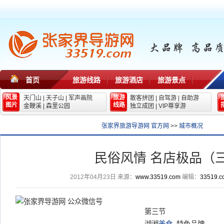
首页
旅游线路
旅游酒店
旅游景点
风景
旅游
天门山
|
天子山
|
军声画院
散客拼团
|
自驾游
|
自助游
图片
线路
金鞭溪
|
森里公园
独立成团
|
VIP尊享游
张家界旅游导游网 官方网
>>
城市概况
民俗风情 名店极品（
2012年04月23日
来源：
www.33519.com
编辑：
33519.c
第三节