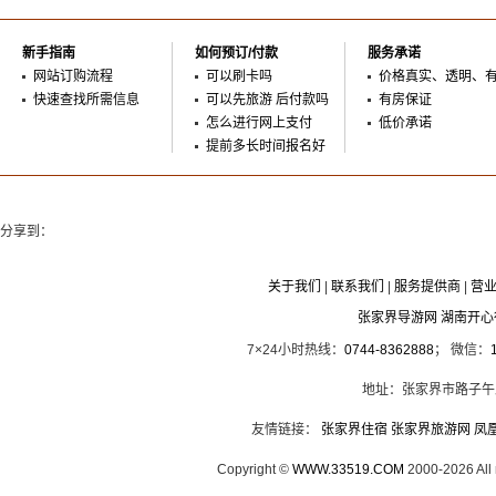
新手指南
如何预订/付款
服务承诺
网站订购流程
可以刷卡吗
价格真实、透明、
快速查找所需信息
可以先旅游 后付款吗
有房保证
怎么进行网上支付
低价承诺
提前多长时间报名好
分享到：
关于我们
|
联系我们
|
服务提供商
|
营
张家界导游网 湖南开
7×24小时热线：
0744-8362888
； 微信：
地址：张家界市路子午
友情链接：
张家界住宿
张家界旅游网
凤
Copyright ©
WWW.33519.COM
2000-2026 Al