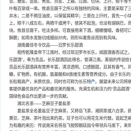
豆、磨浆、滤浆、煮浆、点浆、上箱、过卤、切块、上扦、晾干等
叶每百穿成一串。攸县豆腐干之所以有独特的风味，主要是采取了
井水；二是不揭豆油皮，以保留其精华；三是在上扦时，首先一小
上，晾干八成左右，再晒干或烤干，使其不起泡，也没有煳锅巴，
块。攸县豆腐干，吃法多样。可直接用来下酒，细嚼慢咽，香韧可
酥脆；如用水发胀切成细丝炒肉，则形似墨鱼丝而别有风味。
湖南最佳冬令饮品——汨罗长乐甜酒
相传乾隆皇帝下江南时，经过现汨罗市长乐，闻甜酒香而试之，
乐甜酒”，奉为贡品，长乐甜酒因此得名，誉满江南。美丽的传说给
贡品长乐甜酒具有营养丰富，清凉透明，口感醇甜，且其有香气，
糖，矿物质，有机酸，氨基酸和B族维生素等营养成分。由于长乐的
长粒粗高产，米质优良，同时也可称为长乐
特产
。展望未来公司将
客提供最优良的产品和最完美的服务。充满生机和活力的“贡品甜酒
国绿色食品作出更进一步的贡献。
湘北名茶——芝麻豆子姜盐茶
姜盐茶全名姜盐豆子芝麻茶，又称岳飞茶、湘阴茶或六合茶，顾
黄豆、芝麻、茶叶泡出来的茶。豆子也可以用花生米代替。说起芝
为有趣的来历：传说南宋名将岳飞按照朝廷指令带领兵马南下，来