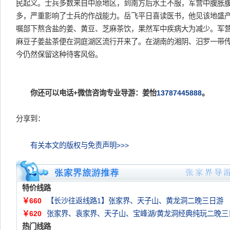
民起义。士兵多数来自中原地区，到南方后水土不服，军营中腹胀
多，严重影响了士兵的作战能力。岳飞平日喜读医书，他见该地盛
嘱部下熬含盐的姜、黄豆、芝麻茶饮，果然军中疾病大为减少。军
麻豆子姜盐茶便在洞庭湖区流行开来了。在湖南的湘阴、汨罗一带
今仍然保留这种待客风俗。
你还可以电话+微信咨询专业导游：姜怡
13787445888
。
分享到：
有关本文的版权与免责声明>>>
特价线路
￥660
【长沙往返线路1】张家界、天子山、黄龙洞二晚三日游
￥620
张家界、袁家界、天子山、宝峰湖/黄龙洞经典纯玩二晚三
热门线路