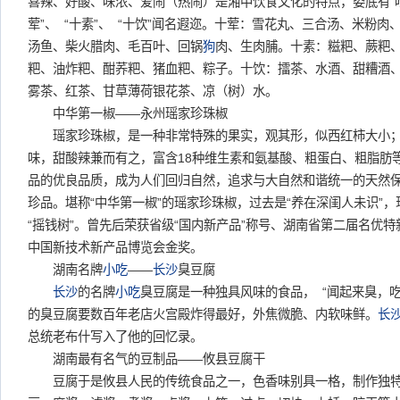
喜辣、好酸、味浓、爱闹（热闹）是湘中饮食文化的特点，娄底有“吃
荤”、 “十素”、 “十饮”闻名遐迩。十荤：雪花丸、三合汤、米粉
汤鱼、柴火腊肉、毛百叶、回锅
狗
肉、生肉脯。十素：糍粑、蕨粑
粑、油炸粑、酣荞粑、猪血粑、粽子。十饮：擂茶、水酒、甜糟酒
雾茶、红茶、甘草薄荷银花茶、凉（树）水。
中华第一椒——永州瑶家珍珠椒
瑶家珍珠椒，是一种非常特殊的果实，观其形，似西红柿大小；
味，甜酸辣兼而有之，富含18种维生素和氨基酸、粗蛋白、粗脂肪
品的优良品质，成为人们回归自然，追求与大自然和谐统一的天然保
珍品。堪称“中华第一椒”的瑶家珍珠椒，过去是“养在深闺人未识”
“摇钱树”。曾先后荣获省级“国内新产品”称号、湖南省第二届名优
中国新技术新产品博览会金奖。
湖南名牌
小吃
——
长沙
臭豆腐
长沙
的名牌
小吃
臭豆腐是一种独具风味的食品， “闻起来臭，
的臭豆腐要数百年老店火宫殿炸得最好，外焦微脆、内软味鲜。
长
总统老布什写入了他的回忆录。
湖南最有名气的豆制品——攸县豆腐干
豆腐于是攸县人民的传统食品之一，色香味别具一格，制作独特