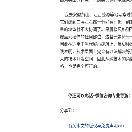
最为突出的特点。木质装饰选择以橙色
我去安徽黄山、江西婺源等地考察过徽
它们建到三层左右都十分好看；但一到
量的墙体就不大协调了。吊脚楼风格则
覆盖到墙体的任何部位，这些元素符号
因此在适用于当代城市建筑上，吊脚楼
践表明，技术层面上完全有办法解决好
大的技术开发空间！因此从纯技术的角度
格，也是完全可行的。
你还可以电话+微信咨询专业导游：
分享到：
有关本文的版权与免责声明>>>