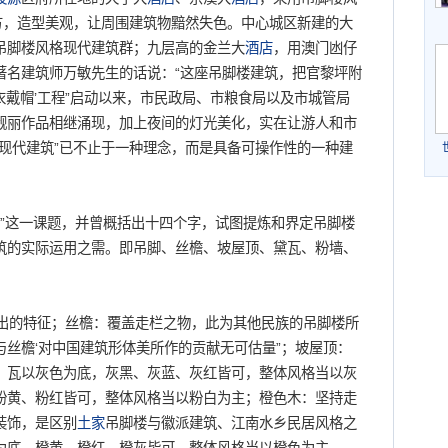
方，造型美观，让周围建筑物黯然失色。中心城区新建的大
吊脚楼风格现代建筑群；九层高的金兰大
酒店
，用澳门凼仔
著名建筑师万敏先生的话说：“这座吊脚楼建筑，把官黎坪附
穿衣戴帽’工程”启动以来，市民政局、市粮食局以及市城管局
靓丽作品相继涌现，加上夜间的灯光美化，实在让游人和市
现代建筑”已不止于一种理念，而是具备可操作性的一种建
”这一课题，并曾概括出十四个字，试图提炼和界定吊脚楼
筑的实际运用之需。即吊脚、丝檐、坡屋顶、黛瓦、粉墙、
的特征；丝檐：覆盖走栏之物，此为其他民族的吊脚楼所
丝檐‘对中国建筑形体美所作的贡献无可估量”；坡屋顶：
：瓦以灰色为底，灰黑、灰蓝、灰红皆可，整体风格当以灰
粉黄、粉红皆可，整体风格当以粉白为主；橙色木：坚持走
装饰，是区别
土家
吊脚楼与徽派建筑、江南水乡民居风格之