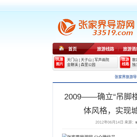
首页
旅游线路
旅游酒
风景
旅游
天门山
|
天子山
|
军声画院
散
图片
线路
金鞭溪
|
森里公园
独
张家界旅游导
2009——确立“吊
体风格，实现
2012年06月14日
来源：