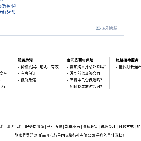
张家界读本》…
力打好“张…
复制链接
服务承诺
合同签署与保险
旅游接待服务
价格真实、透明、有效
需加购人身意外险吗？
能代订长途
款吗
有房保证
没到前怎么签合同
付
低价承诺
团费中已含保险吗？
名好
如何签署旅游合同？
我们
|
联系我们
|
服务提供商
|
营业执照
|
郑重承诺
|
隐私政策
|
诚聘英才
|
付款方式
|
加
张家界导游网 湖南开心行星国际旅行社有限公司 是您的最佳选择！