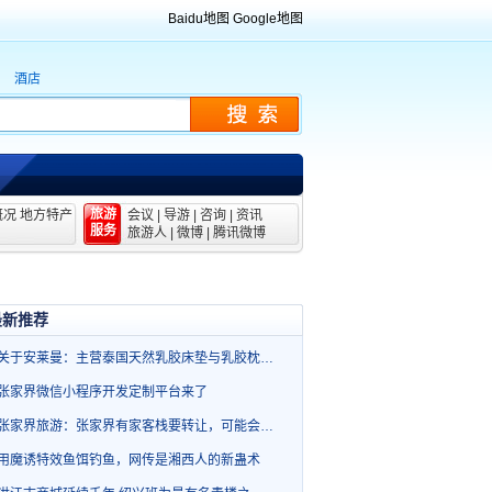
Baidu地图
Google地图
酒店
旅游
概况
地方特产
会议
|
导游
|
咨询
|
资讯
服务
旅游人
|
微博
|
腾讯微博
最新推荐
关于安莱曼：主营泰国天然乳胶床垫与乳胶枕…
张家界微信小程序开发定制平台来了
张家界旅游：张家界有家客栈要转让，可能会…
用魔诱特效鱼饵钓鱼，网传是湘西人的新蛊术