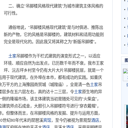
二、确立“吊脚楼风格现代建筑”为城市建筑主体风格的
可行性。
通俗地说，“吊脚楼风格现代建筑”是与时俱进、推陈出
新的产物，它的风格是吊脚楼的，建筑材料和适用功能则
完全是现代化的。因此我又将其称之为“新版吊脚楼”。
土家
吊脚楼作为干栏式建筑的演变形式之一，以适应
环境、顺应自然为出发点，已历数千年而不衰，我市王家
坪、沅古坪乡村至今仍有大片大片吊脚楼民居，就是一个
运用于现代建筑，在外埠在本市，都有成功的实践。如重庆
余万平方的上海豫园商贸城（城隍庙），全是清一色
土家
吊
楼层多在五六层左右，高的达十二三层，令
土家
原生地的异
侧的隆福市场，该主体建筑当初是随处可见的“火柴盒”，
建筑师点石成金，大胆引入吊脚楼符号进行“穿衣戴帽”，
作。但整体而言，在吊脚楼风格的发掘、提升与运用方面，
20世纪80年代末的琵琶溪
宾馆
，至今仍被视为景观型
酒店
，
陵源
区府所在地的天子大
酒店
、京溪大
酒店
，采用吊脚楼风