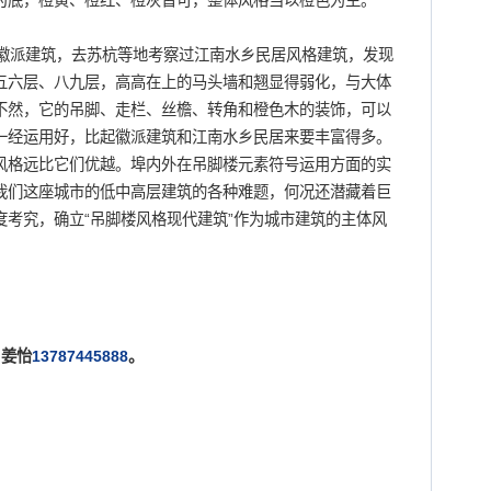
为底，橙黄、橙红、橙灰皆可，整体风格当以橙色为主。
派建筑，去苏杭等地考察过江南水乡民居风格建筑，发现
五六层、八九层，高高在上的马头墙和翘显得弱化，与大体
不然，它的吊脚、走栏、丝檐、转角和橙色木的装饰，可以
一经运用好，比起徽派建筑和江南水乡民居来要丰富得多。
风格远比它们优越。埠内外在吊脚楼元素符号运用方面的实
我们这座城市的低中高层建筑的各种难题，何况还潜藏着巨
考究，确立“吊脚楼风格现代建筑”作为城市建筑的主体风
姜怡
13787445888
。