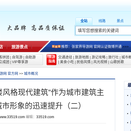
全站
线路
景点
店
旅游景点
推荐：张家界导游网 官网认证微博开通
>>>
旅游
客拼团
|
自驾游
|
自助游
交通途径
|
旅游地图
|
游记攻略
|
旅行社
|
城市
指南
立成团
|
VIP尊享游
|
美食小吃
|
民俗风情
|
风光视频
|
山歌民歌
游网 官方网
>>
城市概况
脚楼风格现代建筑”作为城市建筑主
城市形象的迅速提升（二）
www.33519.com
编辑：
33519.com