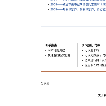
2009——致函市委书记胡伯俊同志兼附《
2009——知我张家界、爱我张家界，齐心协
新手指南
如何预订/付款
网站订购流程
可以刷卡吗
快速查找所需信息
可以先旅游 后付
怎么进行网上支
提前多长时间报
分享到：
关于