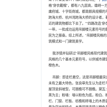
格“穿衣戴帽”，都有八九层高，雄峙一
庸府城、十字街商城，都是颇具规模的
跨海大桥、杭州湾跨海大桥的设计者，
近的建筑物都比下去了。”“四路改造‘
一带，一批成功运用吊脚楼元素符号的
民为之振奋。综上所述，“吊脚楼风格的
筑模式和一门建筑美学。
我涉猎并钻研过“吊脚楼风格现代建筑
风格的几个基本元素符号，以供城市建
橙色木。
吊脚：即走栏悬空，这是吊脚楼最突出
未有之最大特色，张良皋先生认为走栏与
屋顶呈斜坡型，可翘檐可不翘檐。黛瓦
黑为主；粉墙：墙以粉色为底，粉白、
栏、门窗、栏板、枋檐和砖墙上的木质