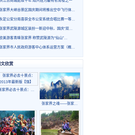
洪江古商城延续千年.绍兴班为最有名青楼之一
张家界大峡谷景区国庆期间将推出空中飞行体…
永定公安分局喜获全市公安系统合唱比赛一等…
张家界武陵源城区装扮一新迎中秋、国庆“双…
欧美游客青睐张家界 称赞武陵源为“仙山”…
张家界市人民政府游客中心体系运营方案（概…
图文欣赏
张家界必去十景点：…
张家界之魂——张家…