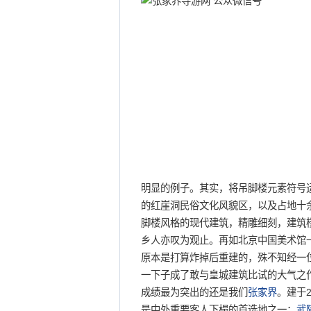
明显的例子。其实，将吊脚楼元素符号
的红崖洞民俗文化风貌区，以及占地十
脚楼风格的现代建筑，精雕细刻，建筑
乡人亦叹为观止。再如北京中国美术馆一
原本是打算炸掉后重建的，殊不知经一位
一下子成了敢与皇城建筑比试的大气之
成绩最为突出的还是我们
张家界
。建于
是中外重要客人下榻的首选地之一；
武