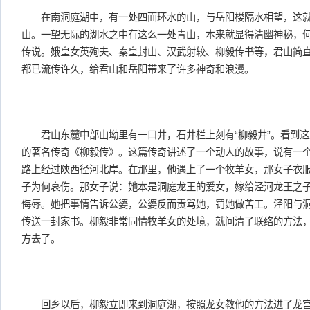
在南洞庭湖中，有一处四面环水的山，与岳阳楼隔水相望，这就
山。一望无际的湖水之中有这么一处青山，本来就显得清幽神秘，
传说。娥皇女英殉夫、秦皇封山、汉武射较、柳毅传书等，君山简
都已流传许久，给君山和岳阳带来了许多神奇和浪漫。
君山东麓中部山坳里有一口井，石井栏上刻有“柳毅井”。看到这
的著名传奇《柳毅传》。这篇传奇讲述了一个动人的故事，说有一
路上经过陕西径河北岸。在那里，他遇上了一个牧羊女，那女子衣
子为何哀伤。那女子说：她本是洞庭龙王的爱女，嫁给泾河龙王之
侮辱。她把事情告诉公婆，公婆反而责骂她，罚她做苦工。泾阳与
传送一封家书。柳毅非常同情牧羊女的处境，就问清了联络的方法
方去了。
回乡以后，柳毅立即来到洞庭湖，按照龙女教他的方法进了龙宫