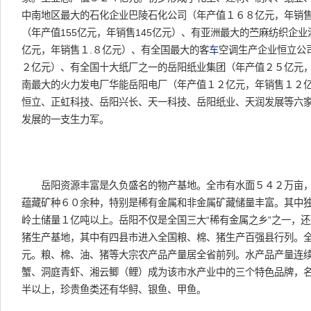
中南地区最大的石化企业巴陵石化公司（年产值１６８亿元，年销
（年产值155亿元，年销售145亿元）、有亚洲最大的苎麻纺织企
亿元，年销售１.８亿元）、有全国最大的客
车
空调生产企业恒立公
２亿元）、有全国十大纸厂之一的岳阳纸业集团（年产值２５亿元，
南最大的火力发电厂华能岳阳电厂（年产值１２亿元，年销售１２
恒立、正虹科技、岳阳兴长、天一科技、岳阳纸业、天润发展等六
发展的一支生力军。
岳阳资源丰富是久负盛名的物产基地。全市有水面５４２万亩，
蕴藏矿种６０余种，特别是稀有金属和非金属矿藏储量丰富。其中
岭土储量１亿吨以上。岳阳不仅是全国三大“稀有金属之乡”之一，
猪生产基地，其中有四县市进入全国粮、棉、猪生产百强县行列。
元。粮、棉、油、猪等大宗农产品产量居全省前列。水产品产量连
蟹、洞庭青虾、湘云鲫（鲤）成为该市水产业中的三个特色品牌，
半以上，珍贵鱼类还有华鲟、银鱼、甲鱼。