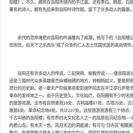
阳楼》。不久，病死在岳阳市境内的平江县。还有李白、韩愈、白
著名的诗人，都有先后来到岳阳吟诗作赋，留下了许多动人的篇章
宋代的范仲淹把对岳阳的吟诵推向了高潮，他写下的《岳阳楼记
忧而忧，后天下之乐而乐”成了众多的仁人志士忧国忧民的高尚情怀
岳阳还有许多动人的传说，二妃哭舜、柳毅传说------使岳阳这
还是三国时代众多英雄豪杰纵横驰骋的地方，钟相杨起义，更是把
悲壮的历史剧。老一辈无产阶级革命家彭德怀同志在平江举行声势
革命的发祥地之一。由于历史悠久，文化灿烂，岳阳拥有不少的名
的旅游资源。全市有自然景观18处、古祠庙楼67处、古塔20处、古
故居6处、革命纪念地4处。共计227处。这些旅游资源有三个特点
千古叫绝的岳阳楼；有世界四大文化名人之一的屈原自沉纪念地──
的君山岛；有水天一色、风月无边的洞庭湖；有可与“日内瓦”相媲
集中。各
旅游景点
基本上是以市内为中心，周延扩展的自然分布状