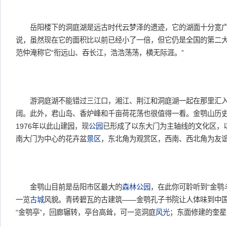
岳阳楼下的洞庭湖是远古时代云梦泽的遗迹，它的湖面十分宽广，
说，虽然现在它的面积比以前已经小了一倍，但它仍是全国的第二
范仲淹称它“衔远山、吞长江，浩浩荡荡，横无际涯。”
游洞庭湖不能错过三江口，湘江、荆江和洞庭湖一起在那里汇入
阔。此外，君山岛、香炉峰和千亩荷花荡也很值得一看。金鹗山历
1976年以此山建园，现
公园
已形成了以东大门为主轴线的文化区，
南大门为中心的花卉盆
景区
，东北角为观赏区，西南、西北角为友
金鹗山目前是岳阳市区最大的
森林公园
，在此你可聆听到“金鹗
一览
古城
风貌。青砖碧瓦的古建筑――金鹗孔子书院让人体味到中
“金鹗亭”，回廊辗转，亭台高耸，可一览洞庭
风光
；东面修建的奎星