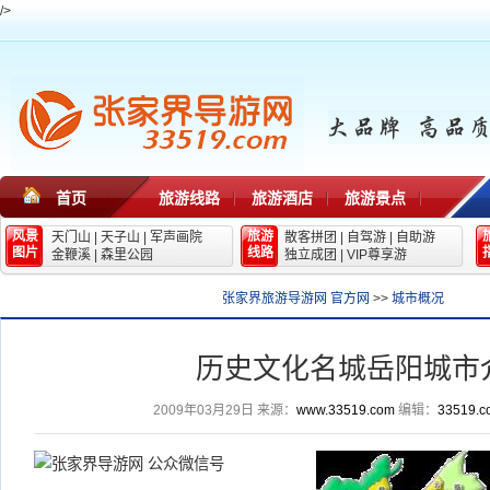
/>
首页
旅游线路
旅游酒店
旅游景点
风景
旅游
天门山
|
天子山
|
军声画院
散客拼团
|
自驾游
|
自助游
图片
线路
金鞭溪
|
森里公园
独立成团
|
VIP尊享游
张家界旅游导游网 官方网
>>
城市概况
历史文化名城岳阳城市
2009年03月29日
来源：
www.33519.com
编辑：
33519.c