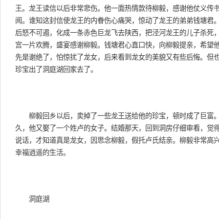
王。龙王读信以后非常悲伤。他一面热情款待柳毅，感谢他仗义传
阅。谁知这封信使龙王的内眷伤心痛哭，惊动了龙王的弟弟钱塘君
后怒不可遏，化成一条赤色巨龙飞去陕西，把泾河龙王的儿子杀死
宫一片欢腾，盛宴感谢柳毅。钱塘君心直口快，向柳毅提亲，希望
先是谢绝了，怕惊扰了龙女，后来看到龙女的美貌又有些后悔。但
珍宝出了洞庭湖回家去了。
柳毅回乡以后，卖掉了一些龙王送给他的珍宝，顿时成了巨富。
久，他又娶了一个姓卢的女子。结婚那天，回到洞房仔细审看，觉
说话，才知道真是龙女，因思念柳毅，假托卢氏结亲。柳毅非常高
幸福逍遥的生活。
洞庭湖