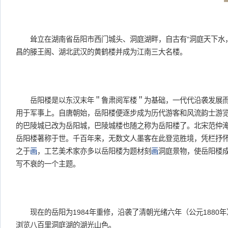
耸立在湖南省岳阳市西门城头、洞庭湖畔，自古有“洞庭天下水，
昌的滕王阁、湖北武汉的黄鹤楼并成为江南三大名楼。
岳阳楼是以东汉末年＂鲁肃阅军楼＂为基础，一代代沿袭发展而
用于军事上。自唐朝始，岳阳楼便逐步成为历代游客和风流韵士游
的巴陵城已改为岳阳城，巴陵城楼也随之称为岳阳楼了。北宋范仲
岳阳楼著称于世。千百年来，无数文人墨客在此登览胜境，凭栏抒
之于
画
，工艺美术家亦多以岳阳楼为题材刻
画
洞庭景物，使岳阳楼
写不衰的一个主题。
现在的岳阳为1984年重修，沿袭了清朝光绪六年（公元1880
浏览八百里洞庭湖的湖光山色。