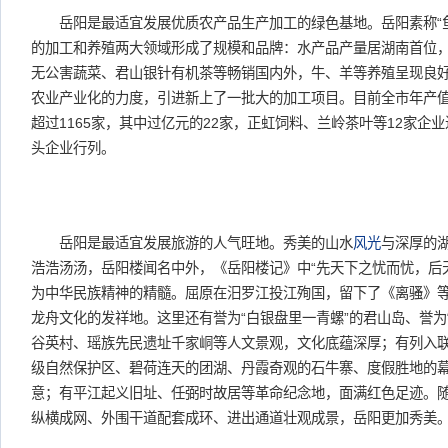
岳阳是最适宜发展优质农产品生产加工的绿色基地。岳阳素称“鱼
的加工和养殖两大领域形成了规模和品牌：水产品产量居湖南首位
无公害蔬菜、君山银针有机茶等畅销国内外，牛、羊等养殖呈现良
农业产业化的力度，引进新上了一批大的加工项目。目前全市年产值
超过1165家，其中过亿元的22家，正虹饲料、兰岭茶叶等12家企
头企业行列。
岳阳是最适宜发展旅游的人气旺地。秀美的山水
风光
与深厚的
浩浩汤汤，岳阳楼闻名中外，《岳阳楼记》中“先天下之忧而忧，后
为中华民族精神的精髓。屈原在汨罗江投江殉国，留下了《离骚》
龙舟文化的发祥地。这里还有誉为“白银盘里一青螺”的君山岛、誉为
谷英村、瑶族先民遗址千家峒等人文景观，文化底蕴深厚；有列入
级自然保护区、碧荷连天的团湖、丹霞奇观的石牛寨、度假胜地的
意；有平江起义旧址、任弼时故居等革命纪念地，面满红色足迹。
纵横成网、外围干道配套成环、进出通道壮观成景，岳阳更加秀美