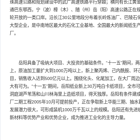
珠高速公路和规划建设中的武广高速铁路平行穿越；横向有长江黄
通巴东鄂西，宁（波）樟（木）、随（州）岳（阳）高速公路正在
轮开放的一类口岸。沿长江30公里地段分布着长岭炼油厂、巴陵石
大型企业，是中南地区最大的石化工业基地、全国最大的新闻纸生
厂。
岳阳具备了吸纳大项目、大投资的基础条件。“十一五”期间，两大
上，原油加工量扩大到1000万吨以上，新上聚丙烯、己内酰胺、环
目，销售收入达到500亿元以上。围绕化头、化尾加工，在大厂周
大有可为。“十一五”期间，岳阳纸业新上30万吨白卡纸项目，全市可
洞庭湖芦苇荡和山川林海里上造纸项目，得天独厚。岳阳有条件建
厂二期工程2005年10月可提前投产，正在争取新上华能三期、抽
发展潜力很大，可形成装机1000万千瓦以上的规模。岳阳还有先
新材料等优势产业和优势企业，成为推进工业化的主导力量。