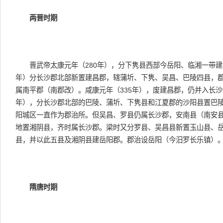
两晋时期
晋武帝太康元年（280年），分下隽县西部今岳阳、临湘一带建巴
年）分长沙郡北部新置建昌郡，辖蒲圻、下隽、吴昌、巴陵四县，
属南平郡（南郡改）。咸康元年（335年），废建昌郡，仍并入长沙
年），分长沙郡北部的巴陵、蒲圻、下隽县和江夏郡的沙阳县置巴
阳城区一直作为郡治所。但吴昌、罗县仍属长沙郡，安南县（南安
地置湘阴县，齐时属长沙郡。梁时又分罗县、吴昌县新置玉山县、
县，并以此五县及湘阴县建岳阳郡。郡治设岳阳（今汨罗长乐镇）
隋唐时期