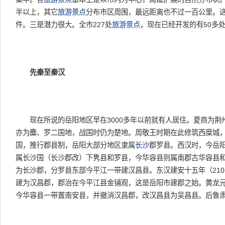
半以上，其它
旅游景点
分布市区周围，最远距离也不过一百公里。
件。三是潜力很大。全市227处
旅游景点
，现在已经开发的有50多
先秦至秦汉
现在所说的岳阳地区早在3000多年以前就有人居住。夏商为荆
亦为麋、罗二国地，战国时仍为楚地。周敬王时期在此修筑西糜城
国，推行郡县制，岳阳大部分地区隶属
长沙
郡罗县。西汉时，今岳
属长沙国（长沙郡改）下隽县和罗县，今华容县则属南郡古华容县
为长沙郡，分罗县东部今平江一带建汉昌县。东汉建安十五年（21
建为汉昌郡，郡治在今平江县金铺观，这是岳阳市建郡之始。黄龙元
今华容县一带置南安县，并撤消汉昌郡，改汉昌县为吴昌县。后鲁