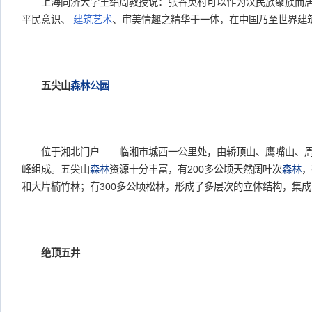
上海同济大学王绍周教授说：张谷英村可以作为汉民族聚族而居
平民意识、
建筑艺术
、审美情趣之精华于一体，在中国乃至世界建
五尖山
森林公园
位于湘北门户——临湘市城西一公里处，由轿顶山、鹰嘴山、周
峰组成。五尖山
森林
资源十分丰富，有200多公顷天然阔叶次
森林
，
和大片楠竹林；有300多公顷松林，形成了多层次的立体结构，集
绝顶五井