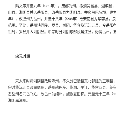
隋文帝开皇九年（589年），废郡为州，撤消吴昌县、湖滨县，
山县、湘阴县并入岳阳县，改岳阳县为湘阴县。并废除巴陵郡，建为
年），改巴州为岳州。开皇十八年（598年）改安南县为华容县，
范围。至此，岳州辖巴陵、罗县、湘阴、华容及沅江五县，今岳阳
祖时，罗县并入湘阴县。中宗时分湘阴东部设昌江县，仍属岳州。
宋元时期
宋太宗时将湘阴县改属潭州。不久分巴陵县东北部建为王朝县，
宗时将沅江县改属鼎州，岳州辖巴陵、临湘、平江、华容四县。绍兴
恶岳州名同岳飞姓，改岳州为纯州，旋恢复旧称。元至元十三年（1
湘阴属潭州。