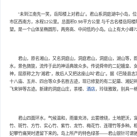
“未到江南先一笑，岳阳楼上对君山”。君山系洞庭湖中小岛，位
市区西南方，水程12公里。总面积0.98平方公里.与千古名楼岳阳楼
望。是一个山体呈椭圆形，两旁高、中间低的小岛。山上有大小峰7
君山，原名湘山，又名洞庭山，洞庭君山，洞庭山，湖山等，即
水，景色旖旎，流传于此的神话典故众多。传说舜帝的二妃娥皇、
神，屈原称之为“湘君”，故后人又把这座山叫“君山”。据《巴陵县
十八庙、五井、四台等众多名胜古迹，现已修复的有二妃墓、湘妃
飞来钟等古迹。新建的洞庭山庄，茶楼、
酒店
，玲珑雅致，别具一
君山四面环水，气候温和，雨量充沛，云雾缭绕，土地肥沃，宜
竹、斑竹、方竹、实心竹、紫竹、龙竹、梅花竹、连理竹等多种。
妃攀竹痛哭时遗留下来的。岛上所产的特色绿茶——君山银针可谓