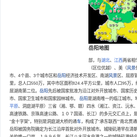
岳
阳
地
图
部，与
湖北
、
江西
两省相
（区位优越）、美（
风景
市、4个县、3个城市区和
岳阳
经济技术开发区、南湖
风景
区、屈原管
里，总人口550万，其中市区面积824.4平方公里，城市人口95万
居湖南第二位。
岳阳
先后被国家批准为沿江对外开放城市、国家历
市、国家卫生城市和国家园林城市。
岳阳
是湖南唯一的临江城市。
平原
、洞庭湖平原）三省（湘、鄂、赣）四水（湘江、资江、沅水
高速铁路、京珠高速公路、１０７国道、长江）的多元交汇点上，
“金十字架”，特别是洞庭湖大桥的通
车
，构成了“承东联西”“南北贯通
岳阳被国务院确定为长江沿岸首批对外开放城市。城陵矶港早在清
关的唯一口岸，１９９６年，长江八大深水良港之一的城陵矶港经