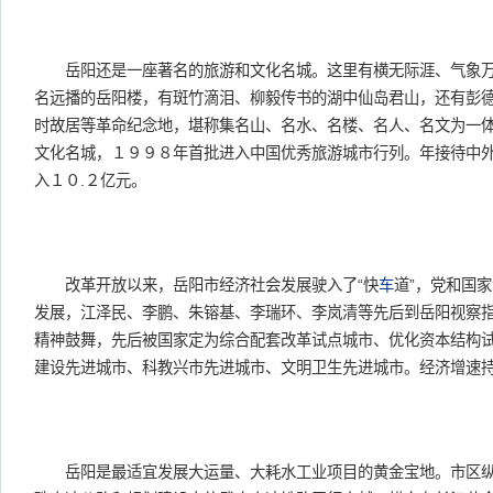
岳阳还是一座著名的旅游和文化名城。这里有横无际涯、气象万
名远播的岳阳楼，有斑竹滴泪、柳毅传书的湖中仙岛君山，还有彭
时故居等革命纪念地，堪称集名山、名水、名楼、名人、名文为一
文化名城，１９９８年首批进入中国优秀旅游城市行列。年接待中外
入１０.２亿元。
改革开放以来，岳阳市经济社会发展驶入了“快
车
道”，党和国
发展，江泽民、李鹏、朱镕基、李瑞环、李岚清等先后到岳阳视察
精神鼓舞，先后被国家定为综合配套改革试点城市、优化资本结构
建设先进城市、科教兴市先进城市、文明卫生先进城市。经济增速
岳阳是最适宜发展大运量、大耗水工业项目的黄金宝地。市区纵向