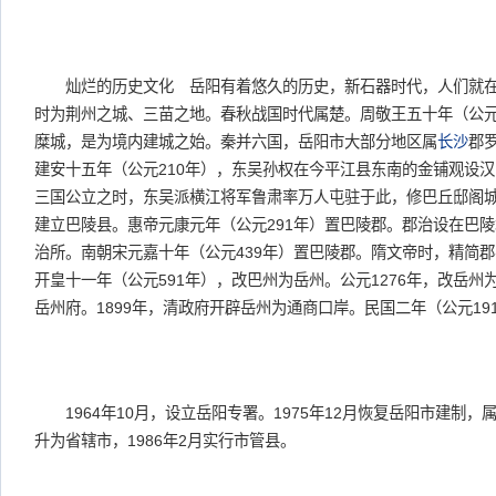
灿烂的历史文化 岳阳有着悠久的历史，新石器时代，人们就在
时为荆州之城、三苗之地。春秋战国时代属楚。周敬王五十年（公元
糜城，是为境内建城之始。秦并六国，岳阳市大部分地区属
长沙
郡
建安十五年（公元210年），东吴孙权在今平江县东南的金铺观设
三国公立之时，东吴派横江将军鲁肃率万人屯驻于此，修巴丘邸阁城
建立巴陵县。惠帝元康元年（公元291年）置巴陵郡。郡治设在巴陵
治所。南朝宋元嘉十年（公元439年）置巴陵郡。隋文帝时，精简
开皇十一年（公元591年），改巴州为岳州。公元1276年，改岳州为
岳州府。1899年，清政府开辟岳州为通商口岸。民国二年（公元19
1964年10月，设立岳阳专署。1975年12月恢复岳阳市建制，属
升为省辖市，1986年2月实行市管县。