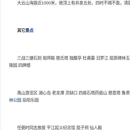
大云山海拨近1000米，绝顶上有井泉五处，四时不竭不盈，清
其它
景点
三战三捷石刻 祖师殿 慈氏塔 独醒亭 杜甫墓 汨罗江 屈原碑林玉
陵园 四牌楼
禹山游览区 湖心岛 老龙潭 灵缺口 四座石塔药菇山 慈恩塔 鲁肃墓
林公园
岳阳乐园
任弼时同志故居 平江起义纪念馆 屈子祠 仙人殿