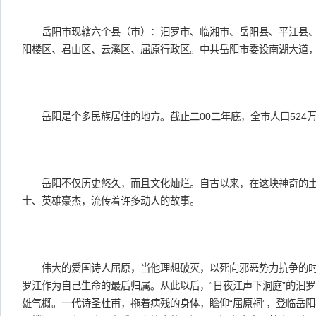
岳阳市现辖六个县（市）：汩罗市、临湘市、岳阳县、平江县、
阳楼区、君山区、云溪区、屈原行政区。中共岳阳市委设南湖大道
岳阳是个多民族居住的地方。截止二00二年底，全市人口524
岳阳不仅历史悠久，而且文化灿烂。自古以来，在这块神奇的土
士、英雄豪杰，流传着许多动人的故事。
伟大的爱国诗人屈原，当他理想破灭，以死向邪恶势力抗争的时
罗江作为自己生命的最后归属。从此以后，“日夜江声下洞庭”的汩
雄气概。一代诗圣杜甫，拖着病残的身体，瞻仰“屈原祠”，登临岳