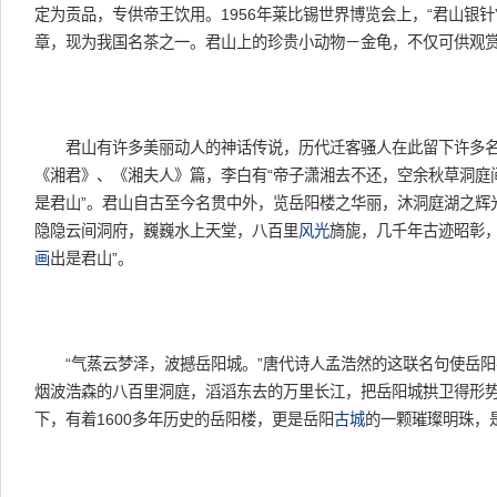
定为贡品，专供帝王饮用。1956年莱比锡世界博览会上，“君山银针
章，现为我国名茶之一。君山上的珍贵小动物－金龟，不仅可供观
君山有许多美丽动人的神话传说，历代迁客骚人在此留下许多名
《湘君》、《湘夫人》篇，李白有“帝子潇湘去不还，空余秋草洞庭
是君山”。君山自古至今名贯中外，览岳阳楼之华丽，沐洞庭湖之辉
隐隐云间洞府，巍巍水上天堂，八百里
风光
旖旎，几千年古迹昭彰，
画
出是君山”。
“气蒸云梦泽，波撼岳阳城。”唐代诗人孟浩然的这联名句使岳阳在
烟波浩森的八百里洞庭，滔滔东去的万里长江，把岳阳城拱卫得形
下，有着1600多年历史的岳阳楼，更是岳阳
古城
的一颗璀璨明珠，