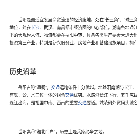
岳阳是最适宜发展商贸流通的经济腹地。处在“长三角”、“珠三角
地位，处在
长沙
、武汉、南昌都市经济圈的中心部位。湖南各地通
下的大规模人流、物流都要在岳阳中转，具备各类生产要素大进大
投资第三产业，特别是新兴服务业、房地产业和基础设施项目，拥
历史沿革
岳阳古称“通衢”，
交通
运输条件十分优越。地处洞庭湖与长江、
有铁、公、水三位一体的组合
交通
优势。水路沿长江下行，五千吨
连江出海，是祖国中南、西南的重要
交通
要道。城陵矶外贸码头驰
岳阳素称“湘北门户”，历史上是兵家必争之地。