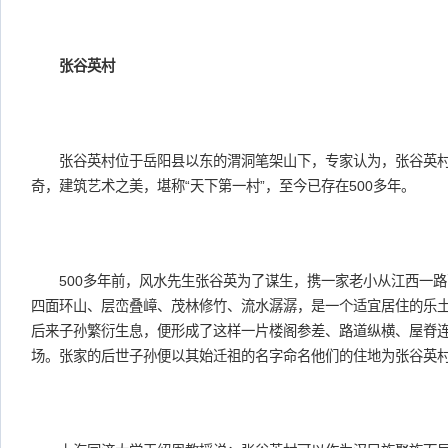
张谷英村
张谷英村位于岳阳县以东的渭洞笔架山下，专家认为，张谷英村
奇，建筑艺术之美，堪称“天下第一村”，至今已存在500多年。
500多年前，风水先生张谷英为了谋生，携一家老小从江西一路
四面环山、层峦叠嶂、茂林修竹、流水潺潺，是一个适宜居住的乐
后来子孙繁衍生息，便形成了这样一片楼阁参差、路道纵横、屋脊
场。张家的后世子孙便以其始迁祖的名字命名他们的住地为张谷英