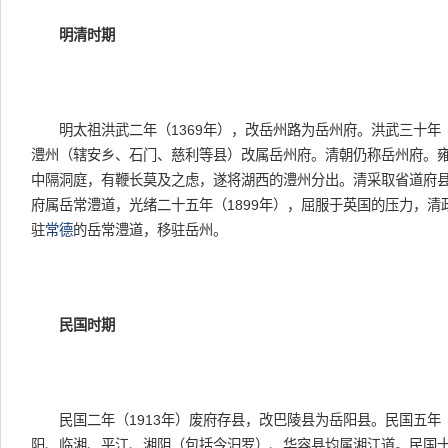
明清时期
明太祖洪武二年（1369年），改岳州路为岳州府。洪武三十年（
澧州（辖安乡、石门、慈利等县）改属岳州府。清朝仍称岳州府。
中隔洞庭，有鞭长莫及之虑，遂将湖西的澧州分出。清采取省道府
府属岳常澧道，光绪二十五年（1899年），屈服于英国的压力，
驻
常德
的岳常澧道，移驻岳州。
民国时期
民国二年（1913年）废府存县，改巴陵县为岳阳县。民国五年（
阳、临湘、平江、湘阴（包括今汨罗）、华容县均属湘江道。民国十