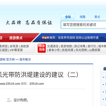
全站
线路
景点
店
旅游景点
推荐：张家界导游网 官网认证微博开通
>>>
旅游
客拼团
|
自驾游
|
自助游
交通途径
|
旅游地图
|
游记攻略
|
旅行社
|
城市
指南
立成团
|
VIP尊享游
|
美食小吃
|
民俗风情
|
风光视频
|
山歌民歌
游网 官方网
>>
城市概况
水风光带防洪堤建设的建议（二）
www.33519.com
编辑：
33519.com
二、设计构想。