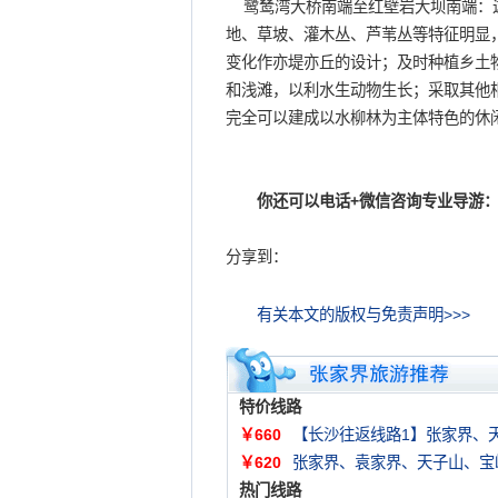
鹭鸶湾大桥南端至红壁岩大坝南端：这
地、草坡、灌木丛、芦苇丛等特征明显
变化作亦堤亦丘的设计；及时种植乡土
和浅滩，以利水生动物生长；采取其他
完全可以建成以水柳林为主体特色的休
你还可以电话+微信咨询专业导游：
分享到：
有关本文的版权与免责声明>>>
特价线路
￥660
【长沙往返线路1】张家界、
￥620
张家界、袁家界、天子山、宝
热门线路