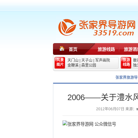
首页
旅游线路
旅游酒
风景
旅游
天门山
|
天子山
|
军声画院
散
图片
线路
金鞭溪
|
森里公园
独
张家界旅游导
2006——关于澧
2012年06月07日
来源：