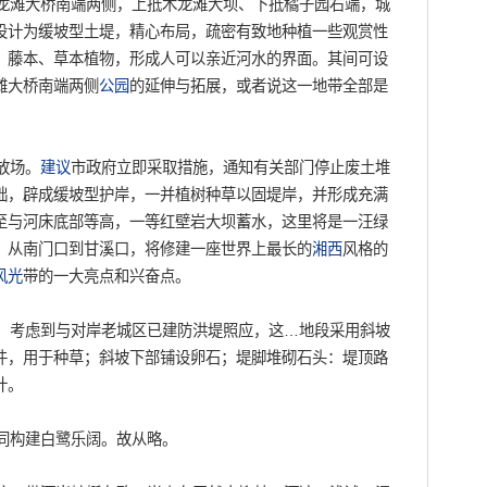
龙滩大桥南端两侧，上抵木龙滩大坝、下抵橘子园右端，城
设计为缓坡型土堤，精心布局，疏密有致地种植一些观赏性
、藤本、草本植物，形成人可以亲近河水的界面。其间可设
滩大桥南端两侧
公园
的延伸与拓展，或者说这一地带全部是
放场。
建议
市政府立即采取措施，通知有关部门停止废土堆
础，辟成缓坡型护岸，一并植树种草以固堤岸，并形成充满
至与河床底部等高，一等红壁岩大坝蓄水，这里将是一汪绿
，从南门口到甘溪口，将修建一座世界上最长的
湘西
风格的
风光
带的一大亮点和兴奋点。
考虑到与对岸老城区已建防洪堤照应，这…地段采用斜坡
件，用于种草；斜坡下部铺设卵石；堤脚堆砌石头：堤顶路
计。
同构建白鹭乐阔。故从略。