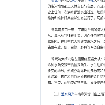
张家界
国际大
酒店
左端至
澧水
大桥北
的临河地段都是天然岩石与岩层，而且
史上任何一次洪水都没高出过这一地段
维持和维护好其自然生态就行了。局部
鹭鸶湾渡口一带（宝塔岗至鹭鸶湾大桥
丛、灌木丛特征较明显，因而多白鹭在此
鹭乐园。在红壁岩大坝建成蓄水之后，
错落有致，便于白鹭、野鸭等鸟类自由
鹭鸶湾大桥北端左侧至红壁岩大坝：这
这种水陆交错带恰恰是陆生、水生动植
多变的地形，形成亦堤亦丘的多标高和
孔混凝土构件和自然材质构成的柔性结
物、鱼类、两栖类动物生长，又使堤岸
（二）
澧水
风光
带南岸河堤（由上而