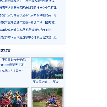
洪江古商城延续千年.绍兴班为最有名青楼之一
张家界大峡谷景区国庆期间将推出空中飞行体…
永定公安分局喜获全市公安系统合唱比赛一等…
张家界武陵源城区装扮一新迎中秋、国庆“双…
欧美游客青睐张家界 称赞武陵源为“仙山”…
张家界市人民政府游客中心体系运营方案（概…
图文欣赏
张家界必去十景点：…
张家界之魂——张家…