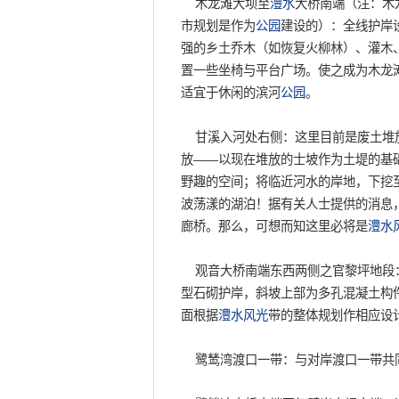
木龙滩大坝至
澧水
大桥南端（注：木
市规划是作为
公园
建设的）：全线护岸
强的乡土乔木（如恢复火柳林）、灌木
置一些坐椅与平台广场。使之成为木龙
适宜于休闲的滨河
公园
。
甘溪入河处右侧：这里目前是废土堆
放——以现在堆放的士坡作为土堤的基
野趣的空间；将临近河水的岸地，下挖
波荡漾的湖泊！据有关人士提供的消息
廊桥。那么，可想而知这里必将是
澧水
观音大桥南端东西两侧之官黎坪地段：
型石砌护岸，斜坡上部为多孔混凝土构
面根据
澧水
风光
带的整体规划作相应设
鹭鸶湾渡口一带：与对岸渡口一带共