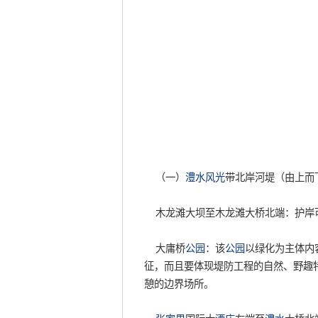
（一）
澧水
风光
带北岸河堤（由上而
木龙滩大坝至木龙滩大桥北端：护岸
大庸桥
公园
：该
公园
以绿化为主体内
征，而且要体现堤防工程的自然、野趣
憩的边界场所。