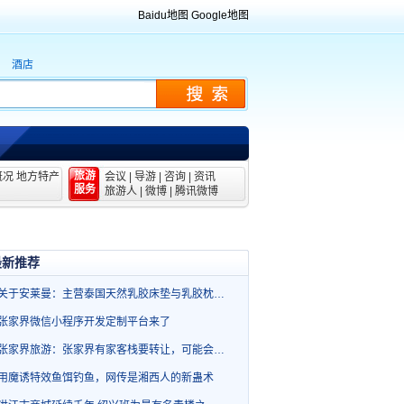
Baidu地图
Google地图
酒店
旅游
概况
地方特产
会议
|
导游
|
咨询
|
资讯
服务
旅游人
|
微博
|
腾讯微博
最新推荐
关于安莱曼：主营泰国天然乳胶床垫与乳胶枕…
张家界微信小程序开发定制平台来了
张家界旅游：张家界有家客栈要转让，可能会…
用魔诱特效鱼饵钓鱼，网传是湘西人的新蛊术