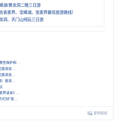
峰湖/黄龙洞二晚三日游
含袁家界、宝峰湖。张家界最佳旅游路线）
龙洞、天门山纯玩三日游
抢救性保护和…
见座谈会…
见座谈会…
稿）座谈…
议
张家界读本》…
力打好“张…
复制链接