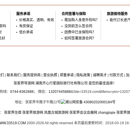
服务承诺
合同签署与保险
旅游接待服务
价格真实、透明、有效
需加购人身意外险吗？
能代订长途
款吗
有房保证
没到前怎么签合同
付
低价承诺
团费中已含保险吗？
名好
如何签署旅游合同？
我们
|
联系我们
|
服务提供商
|
营业执照
|
郑重承诺
|
隐私政策
|
诚聘英才
|
付款方式
|
加
张家界导游网 湖南开心行星国际旅行社有限公司 是您的最佳选择！
时热线：
0744-8362888
； 微信：
13207445888
&Site=33519.com&Menu=yes>1320
地址：张家界市路子午路22号
湘公网安备 43080202000184号
接：
张家界住宿
张家界旅游网
凤凰古城旅游网
张家界会议会展网
zhangjiajie
张家界
WW.33519.COM
2000-2026 All rights reserved 本页最后更新时间：2018-03-19 16: