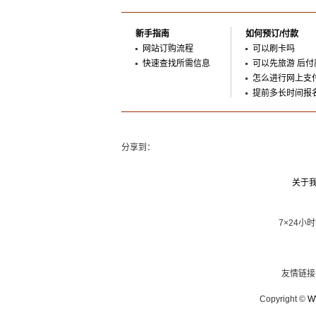
新手指南
如何预订/付款
网站订购流程
可以刷卡吗
快速查找所需信息
可以先旅游 后付
怎么进行网上支
提前多长时间报
分享到：
关于
7×24小
友情链
Copyright ©
W