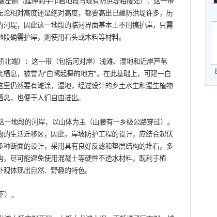
端左侧（延伸到手巾岩地段与现有防洪堤相接处）：这一带
无论相对高度还是绝对高度，都要高出已建防洪堤许多，历
的河堤，因此这一地段的临河界面基本上不用搞护岸，只需
地段确需护岸，则使用石头或木料等材料。
北端）：这一带（包括河对岸）浅滩、湿地和近岸芦苇
栖息，被誉为“白鹭起舞的地方”。在此基础上，可建一白
这里仍然要有滩涂，湿地，经过设计的乡土水生和湿生植物
栖息，也便于人们自由进出。
一地段的河岸，以山体为主（山腰有一乡级公路穿过）。
物的生活迁移区，因此，岸坡防护工程的设计，应结合起伏
多种断面的设计，采用具有良好反滤和垫层结构的堆石，多
构，尽可能避免使用混凝土等硬性不透水材料，既利于植
外观体现出自然、野趣的特色。
下）。