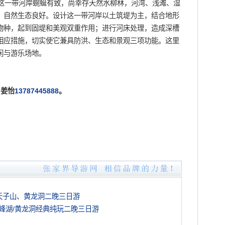
一带河岸蜿蜒有致，尚幸存天然水柳林，河湾、浅滩、湿
，自然生态良好。设计这一带河岸以土筑堤为主，结合地形
物种，起到固堤和美观双重作用；进行河床处理，造成深槽
相应措施，切实使它兼具防洪、生态和景观三项功能。这里
闲与游乐场地。
姜怡
13787445888
。
天子山、黄龙洞二晚三日游
峰湖/黄龙洞经典纯玩二晚三日游