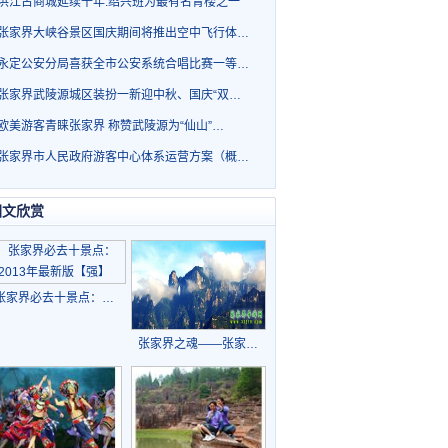
洪江古商城延续千年.绍兴班为最有名青楼之一
张家界大峡谷景区国庆期间将推出空中飞行体…
永定公安分局喜获全市公安系统合唱比赛一等…
张家界武陵源城区装扮一新迎中秋、国庆“双…
欧美游客青睐张家界 称赞武陵源为“仙山”…
张家界市人民政府游客中心体系运营方案（概…
图文欣赏
张家界必去十景点：…
张家界之魂——张家…