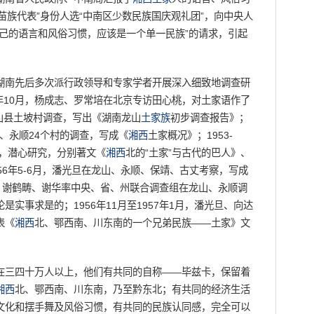
“苗族代表”身份人选“中南区少数民族国庆观礼团”，向中央人
己的语言和风俗习惯，应该是一个单一民族”的请求，引起
南先后多次派行政领导和专家学者开展深入细致地调查研
0年10月，杨成志、罗常培在北京专访田心桃，对土家语作了
龙山县土坡村调查，写出《湖南龙山
土家族
初步调查报告》；
靖、永顺24个村的调查，写成《
湘西
土家概况》；1953-
料，潜心研究，分别著文《
湘西
北的“土家”与古代的巴人》、
956年5-6月，潘光旦在龙山、永顺、保靖、古丈考察，写成
时，谢鹤畴、谢华率中央、省、州联合调查组在龙山、永顺调
实事求是的；1956年11月至1957年1月，潘光旦、向达
表《
湘西
北、鄂西南、川东南的一个兄弟民族——土家》文
在三四十万人以上，他们有共同的自称——毕兹卡，保留着
湘西
北、鄂西南、川东南，乃至黔东北；有共同的经济生活
文化和摆手舞及风俗习惯，有共同的民族认同感，完全可以