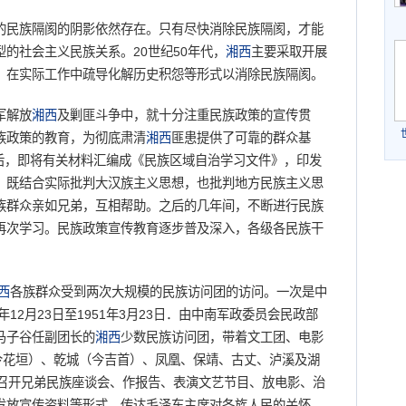
民族隔阂的阴影依然存在。只有尽快消除民族隔阂，才能
的社会主义民族关系。20世纪50年代，
湘西
主要采取开展
、在实际工作中疏导化解历史积怨等形式以消除民族隔阂。
军解放
湘西
及剿匪斗争中，就十分注重民族政策的宣传贯
族政策的教育，为彻底肃清
湘西
匪患提供了可靠的群众基
后，即将有关材料汇编成《民族区域自治学习文件》，印发
，既结合实际批判大汉族主义思想，也批判地方民族主义思
族群众亲如兄弟，互相帮助。之后的几年间，不断进行民族
再次学习。民族政策宣传教育逐步普及深入，各级各民族干
西
各族群众受到两次大规模的民族访问团的访问。一次是中
12月23日至1951年3月23日．由中南军政委员会民政部
马子谷任副团长的
湘西
少数民族访问团，带着文工团、电影
今花垣）、乾城（今吉首）、凤凰、保靖、古丈、泸溪及湖
过召开兄弟民族座谈会、作报告、表演文艺节目、放电影、治
发放宣传资料等形式，传达毛泽东主席对各族人民的关怀，