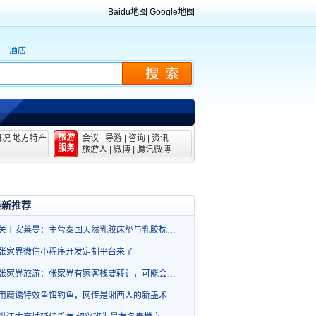
Baidu地图
Google地图
酒店
旅游
概况
地方特产
会议
|
导游
|
咨询
|
资讯
服务
旅游人
|
微博
|
腾讯微博
最新推荐
关于安莱曼：主营泰国天然乳胶床垫与乳胶枕…
张家界微信小程序开发定制平台来了
张家界旅游：张家界有家客栈要转让，可能会…
用魔诱特效鱼饵钓鱼，网传是湘西人的新蛊术