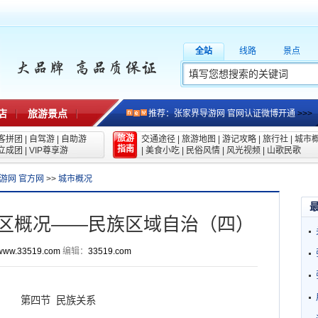
全站
线路
景点
店
旅游景点
推荐：张家界导游网 官网认证微博开通
>>>
旅游
客拼团
|
自驾游
|
自助游
交通途径
|
旅游地图
|
游记攻略
|
旅行社
|
城市
指南
立成团
|
VIP尊享游
|
美食小吃
|
民俗风情
|
风光视频
|
山歌民歌
游网 官方网
>>
城市概况
区概况——民族区域自治（四）
www.33519.com
编辑：
33519.com
第四节 民族关系