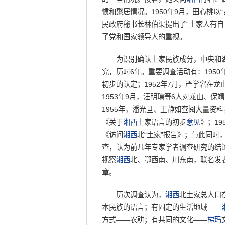
惯和聚居情况。1950年9月，田心桃以
民政府秘书长林伯渠提出了“土家人有自
了党和国家领导人的重视。
为识别确认土家民族成分，中央和湖
究，历时6年。重要调查活动有：195
初步的认定；1952年7月，严学窘在
1953年9月，汪明璃等6人对龙山、保
1955年，潘光旦、王静如查阅大量资
《关于
湘西
土家语言的初步
意见
》；1
《访问
湘西
北“土家”报告》；与此同
查，认为前几年专家学者调查研究的结论是
视察
湘西
北、鄂西南、川东南，联名发
章。
历次调查认为，
湘西
北土家总人口
本民族的语言；有固定的生活地域——
方式——农耕；有共同的文化——
梯玛