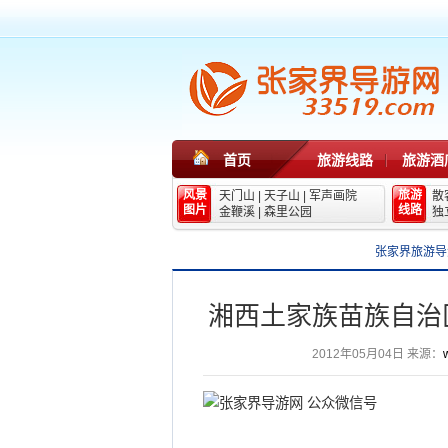
首页
旅游线路
旅游酒
风景
旅游
天门山
|
天子山
|
军声画院
散
图片
线路
金鞭溪
|
森里公园
独
张家界旅游导
湘西土家族苗族自治
2012年05月04日
来源：