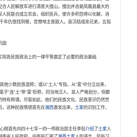
配合人民解放军进行清匪大搜山，搜出并击毙凤凰县最大的
汉人民联合成立农会，组织民兵，使许多积怨得以化解，消
“千年仇恨找到根，官僚地主是敌人。苗汉结成亲兄弟，五指
巩固
现各民族政治上的一律平等奠定了必要的政治基础
与其他少数民族混称；或以“土人”专指，从“蛮”中分立出来，
子”连“土”带“蛮”贬称，同当地汉人、苗人严格划分，但都
的特有称谓。尽管如此，他们的民族文化、民族意识仍然世
后，这种民族情感首先在
湘西
激发出来，
土家
的识别工作，
田心桃首先向四十七军一四一师政治部主任李侃
介绍
了
土家
人
湖南省人民政府、中南局汇报了
湘西
土家
人的语言、风俗习