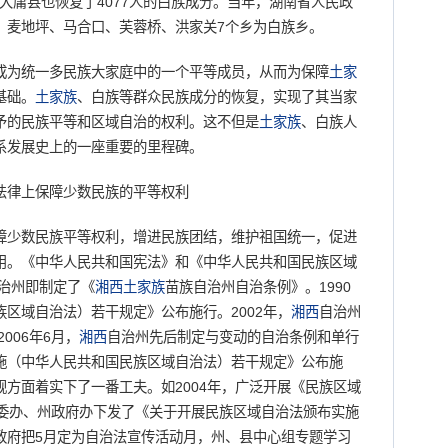
时，大庸县也恢复了4077人的白族成分。当年，湖南省人民政
、麦地坪、马合口、芙蓉桥、洪家关7个乡为白族乡。
成为统一多民族大家庭中的一个平等成员，从而为保障
土家
基础。
土家族
、白族等群众民族成分的恢复，实现了其当家
予的民族平等和区域自治的权利。这不但是
土家族
、白族人
系发展史上的一座重要的里程碑。
律上保障少数民族的平等权利
少数民族平等权利，增进民族团结，维护祖国统一，促进
用。《中华人民共和国宪法》和《中华人民共和国民族区域
治州即制定了《
湘西
土家族
苗族自治州自治条例》。1990
区域自治法）若干规定》公布施行。2002年，
湘西
自治州
006年6月，
湘西
自治州先后制定与变动的自治条例和单行
院实施（中华人民共和国民族区域自治法）若干规定》公布施
方面着实下了一番工夫。如2004年，广泛开展《民族区域
州委办、州政府办下发了《关于开展民族区域自治法颁布实施
政府把5月定为自治法宣传活动月，州、县中心组专题学习