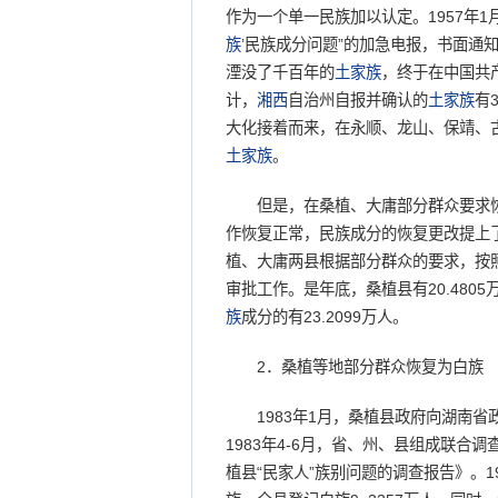
作为一个单一民族加以认定。1957年1
族
’民族成分问题”的加急电报，书面通
湮没了千百年的
土家族
，终于在中国共产
计，
湘西
自治州自报并确认的
土家族
有
大化接着而来，在永顺、龙山、保靖、
土家族
。
但是，在桑植、大庸部分群众要求
作恢复正常，民族成分的恢复更改提上了
植、大庸两县根据部分群众的要求，按
审批工作。是年底，桑植县有20.4805
族
成分的有23.2099万人。
2．桑植等地部分群众恢复为白族
1983年1月，桑植县政府向湖南省政
1983年4-6月，省、州、县组成联合
植县“民家人”族别问题的调查报告》。1