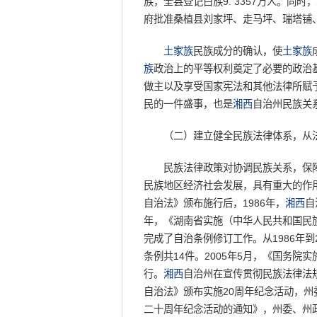
族，全县登记白族9. 3357万人。同
府批准桑植县刘家坪、走马坪、瑞塔铺
土家族
民族成分的确认，使
土家族
族
政治上的平等权利奠定了必要的政治
做主以及享受国家宪法和其他法律所赋
民的一件盛事，也是
湘西
自治州民族关
（二）建立健全民族法律体系，从法
民族法律政策对协调民族关系，保障
民族地区经济社会发展，具有重大的作
自治法》颁布施行后，1986年，
湘西
自
年，《湖南省实施（中华人民共和国民族
完成了自治条例修订工作。从1986年到2
条例共14件。2005年5月，《国务
行。
湘西
自治州在宣传贯彻民族法律法规
自治法》颁布实施20周年纪念活动，
二十周年纪念活动的通知》，州委、州