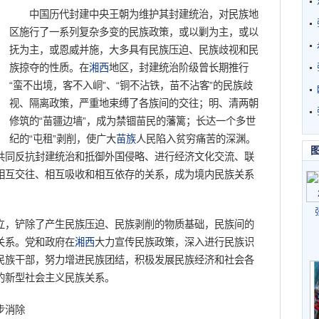
中国历代封建中央王朝为维护其封建统治，对民族地
区施行了一系列复杂多变的民族政策，或以剿为主，或以
抚为主，或恩威并施，大多具有民族压迫、民族歧视和民
族掠夺的性质。在
湘西
地区，封建统治阶级曾长期推行
“蛮不出境，客不入峒”、“铜不沾铁，苗不沾客”的民族歧
视、隔离政策，严重地束缚了各族间的交往；明、清两朝
修筑的“苗疆边墙”，成为禁锢苗民的藩篱；长达一个多世
纪的“屯租”剥削，使广大
苗族
人民陷入贫穷痛苦的深渊。
共同反抗封建统治和抵御外国侵略、进行经济文化交流、联
相互交往、相互吸收和相互依存的关系，成为境内民族关系
，铲除了产生民族压迫、民族剥削的物质基础，民族间的
关系。党和政府在
湘西
大力宣传民族政策，深入进行民族识
民族干部，努力增进民族团结，积极发展民族经济和社会各
的新型社会主义民族关系。
步消除