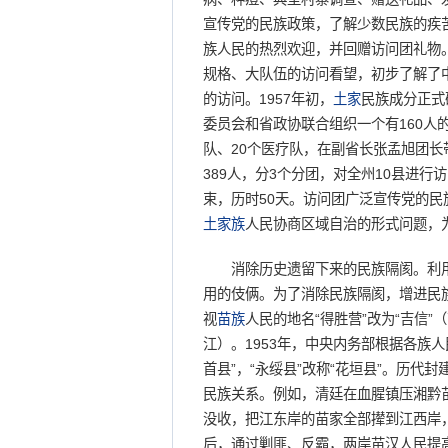
宣传党的民族政策，了解少数民族的疾
族人民的热烈欢迎，并回赠访问团礼物
规格、大队伍的访问看望，初步了解了
的访问。1957年初，
土家
民族成分正式
委员会和省政协联合组织一个有160人的
队、20个医疗队，在副省长张孟旭团长
389人，分3个分团，对全州10县进行
束，历时50天。访问团广泛宣传党的
土家族
人民协商区域自治的形式问题，
消除历史遗留下来的民族隔阂。利用
用的伎俩。为了消除民族隔阂，增进民族
视
苗族
人民的地名“得胜营”改为“吉信”
江）。1953年，中央内务部根据各族人民
首县”，“永绥县”改称“花垣县”。历
民族关系。例如，清廷在血腥镇压湘黔苗
没收，把江东岸的苗家全部撵到江西岸
后，通过剿匪、反霸，两岸苗汉人民提