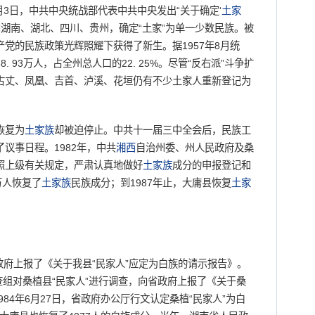
月3日，中共中央统战部代表中共中央发出“关于确定‘
土家
知湖南、湖北、四川、贵州，确定“土家”为单一少数民族。被
党的民族政策光辉照耀下获得了新生。据1957年8月统
38. 93万人，占全州总人口的22. 25%。尽管“反右派”斗争扩
古丈、凤凰、吉首、泸溪、花垣仍有不少土家人重新登记为
恢复为
土家族
却被迫停止。中共十一届三中全会后，民族工
议事日程。1982年，中共
湘西
自治州委、州人民政府及桑
照上级有关规定，严肃认真地做好
土家族
成分的申报登记和
万人恢复了
土家族
民族成分；到1987年止，大庸县恢复
土家
府上报了《关于我县“民家人”应定为白族的请示报告》。
调查组对桑植县“民家人”进行调查，向省政府上报了《关于桑
984年6月27日，省政府办公厅行文认定桑植“民家人”为白