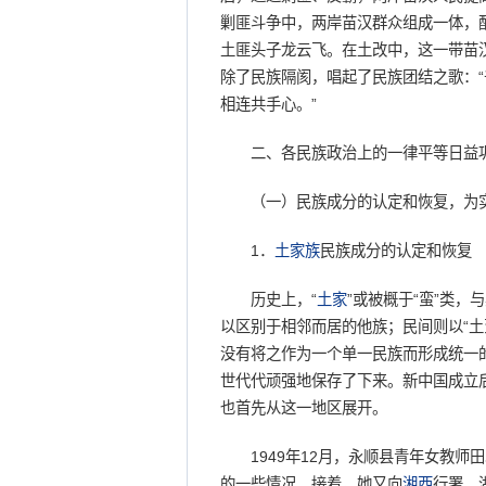
剿匪斗争中，两岸苗汉群众组成一体，
土匪头子龙云飞。在土改中，这一带苗
除了民族隔阂，唱起了民族团结之歌：
相连共手心。”
二、各民族政治上的一律平等日益
（一）民族成分的认定和恢复，为实
1．
土家族
民族成分的认定和恢复
历史上，“
土家
”或被概于“蛮”类，
以区别于相邻而居的他族；民间则以“土蛮
没有将之作为一个单一民族而形成统一
世代代顽强地保存了下来。新中国成立
也首先从这一地区展开。
1949年12月，永顺县青年女教师
的一些情况。接着，她又向
湘西
行署、