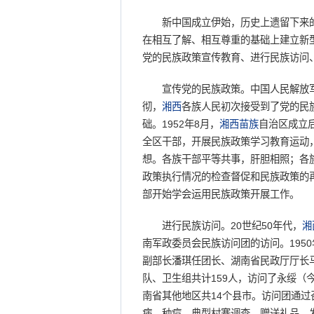
新中国成立伊始，历史上遗留下来的
在相互了解、相互尊重的基础上建立新型
党的民族政策宣传教育、进行民族访问
宣传党的民族政策。中国人民解放
彻，
湘西
各族人民初次接受到了党的民
础。1952年8月，
湘西
苗族
自治区成立
全区干部，开展民族政策学习教育运动
想。各族干部平等共事，肝胆相照；各
政策执行情况的检查督促和民族政策的
部开始学会运用民族政策开展工作。
进行民族访问。20世纪50年代，
湘
南军政委员会民族访问团的访问。1950年
副部长潘琪任团长、湖南省民政厅厅长
队、卫生组共计159人，访问了永绥（
南省其他地区共14个县市。访问团通
病、种痘、典型村寨调查、赠送礼品、