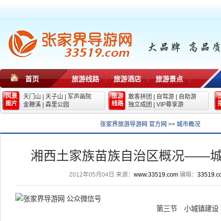
首页
旅游线路
旅游酒店
旅游景点
风景
旅游
天门山
|
天子山
|
军声画院
散客拼团
|
自驾游
|
自助游
图片
线路
金鞭溪
|
森里公园
独立成团
|
VIP尊享游
张家界旅游导游网 官方网
>>
城市概况
湘西土家族苗族自治区概况——
2012年05月04日
来源：
www.33519.com
编辑：
33519.c
第三节 小城镇建设