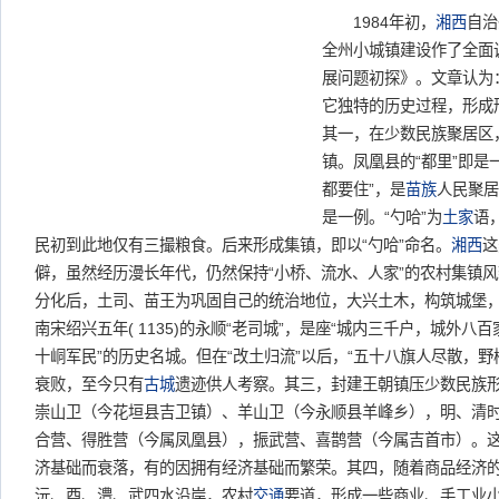
1984年初，
湘西
自治
全州小城镇建设作了全面
展问题初探》。文章认为
它独特的历史过程，形成
其一，在少数民族聚居区
镇。凤凰县的“都里”即是
都要住”，是
苗族
人民聚居
是一例。“勺哈”为
土家
语，
民初到此地仅有三撮粮食。后来形成集镇，即以“勺哈”命名。
湘西
这
僻，虽然经历漫长年代，仍然保持“小桥、流水、人家”的农村集镇
分化后，土司、苗王为巩固自己的统治地位，大兴土木，构筑城堡
南宋绍兴五年( 1135)的永顺“老司城”，是座“城内三千户，城外八
十峒军民”的历史名城。但在“改土归流”以后，“五十八旗人尽散，野
衰败，至今只有
古城
遗迹供人考察。其三，封建王朝镇压少数民族
崇山卫（今花垣县吉卫镇）、羊山卫（今永顺县羊峰乡），明、清
合营、得胜营（今属凤凰县），振武营、喜鹊营（今属吉首市）。
济基础而衰落，有的因拥有经济基础而繁荣。其四，随着商品经济
沅、酉、澧、武四水沿岸，农村
交通
要道，形成一些商业、手工业