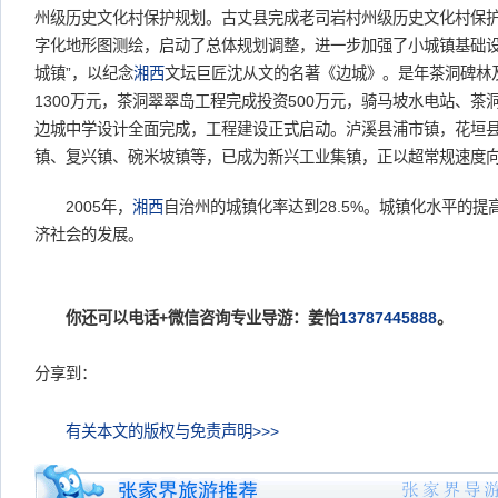
州级历史文化村保护规划。古丈县完成老司岩村州级历史文化村保
字化地形图测绘，启动了总体规划调整，进一步加强了小城镇基础设
城镇”，以纪念
湘西
文坛巨匠沈从文的名著《边城》。是年茶洞碑林
1300万元，茶洞翠翠岛工程完成投资500万元，骑马坡水电站、
边城中学设计全面完成，工程建设正式启动。泸溪县浦市镇，花垣
镇、复兴镇、碗米坡镇等，已成为新兴工业集镇，正以超常规速度
2005年，
湘西
自治州的城镇化率达到28.5%。城镇化水平的提
济社会的发展。
你还可以电话+微信咨询专业导游：姜怡
13787445888
。
分享到：
有关本文的版权与免责声明>>>