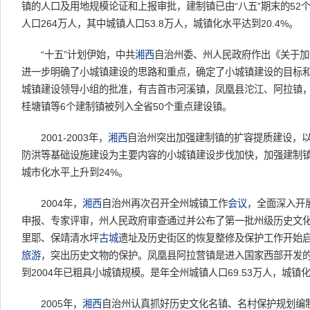
镇的人口及用地规模论证和上报审批，建制镇已由“八五”期末的52个发
人口264万人，其中城镇人口53.8万人，城镇化水平达到20.4%。
“十五”计划伊始，中共
湘西
自治州委、州人民政府作出《关于加
进一步明确了小城镇建设的思路和重点，确定了小城镇建设的目标
城镇建设领导小组的批准，有吉首市河溪镇，凤凰县沱江、阿拉镇
桂塘镇等6个建制镇被列入全省50个重点建设镇。
2001-2003年，
湘西
自治州突出加强建制镇的扩容提质建设，
防洪等基础设施建设为主要内容的小城镇建设步伐加快，加强建制
城市化水平上升到24%。
2004年，
湘西
自治州再次召开全州城镇工作
会议
，全面深入开
申报、专家评审，州人民政府审查通过并公布了第一批州级历史文
里耶、保靖清水坪
古城
遗址及历史街区的恢复整修及保护工作开始
旅游
，突出历史文物的保护。凤凰县阿拉营镇是进入国家西部开发
到2004年已粗具小城镇规模。是年全州城镇人口69.53万人，城镇化
2005年，
湘西
自治州认真抓好历史文化名镇、名村保护规划编