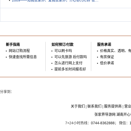
2009——知我张家界、爱我张家界，齐心协力打好“张…
新手指南
如何预订/付款
服务承诺
网站订购流程
可以刷卡吗
价格真实、透明、
快速查找所需信息
可以先旅游 后付款吗
有房保证
怎么进行网上支付
低价承诺
提前多长时间报名好
分享到：
关于我们
|
联系我们
|
服务提供商
|
营
张家界导游网 湖南开
7×24小时热线：
0744-8362888
； 微信：