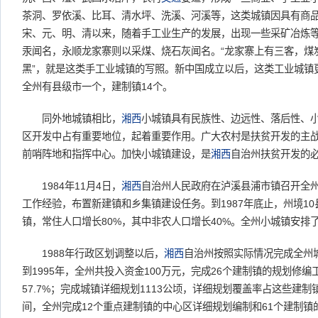
茶洞、罗依溪、比耳、清水坪、洗溪、河溪等，这类城镇因具有商
宋、元、明、清以来，随着手工业生产的发展，出现一些采矿冶炼
汞闻名，永顺龙家寨则以采煤、烧石灰闻名。“龙家寨上有三客，煤
黑”，就是这类手工业城镇的写照。新中国成立以后，这类工业城镇更
全州有县级市一个，建制镇14个。
同外地城镇相比，
湘西
小城镇具有民族性、边远性、落后性、
区开发中占有重要地位，起着重要作用。广大农村是扶贫开发的主
前哨阵地和指挥中心。加快小城镇建设，是
湘西
自治州扶贫开发的
1984年11月4日，
湘西
自治州人民政府在泸溪县浦市镇召开全
工作经验，布置新建镇和乡集镇建设任务。到1987年底止，州境10
镇，常住人口增长80%，其中非农人口增长40%。全州小城镇安排
1988年行政区划调整以后，
湘西
自治州按照实际情况完成全州
到1995年，全州共投入资金100万元，完成26个建制镇的规划修编
57.7%；完成城镇详细规划1113公顷，详细规划覆盖率占这些建制镇
间，全州完成12个重点建制镇的中心区详细规划编制和61个建制