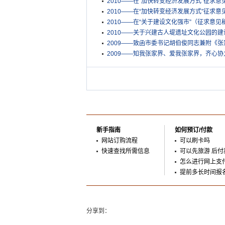
2010——在“加快转变经济发展方式”征求意
2010——在“加快转变经济发展方式”征求意
2010——在“关于建设文化强市”（征求意见
2010——关于兴建古人堤遗址文化公园的建
2009——致函市委书记胡伯俊同志兼附《
2009——知我张家界、爱我张家界，齐心协
新手指南
如何预订/付款
网站订购流程
可以刷卡吗
快速查找所需信息
可以先旅游 后付
怎么进行网上支
提前多长时间报
分享到：