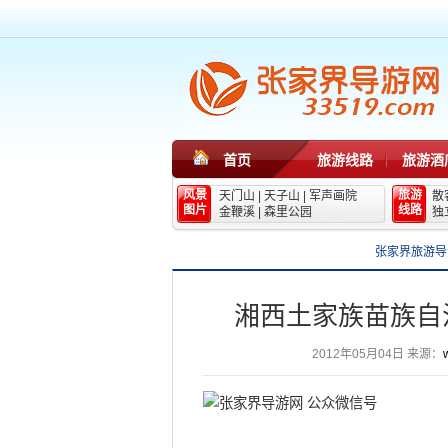
首页
旅游线路
旅游酒
风景
旅游
天门山
|
天子山
|
军声画院
散
图片
线路
金鞭溪
|
森里公园
独
张家界旅游导
湘西土家族苗族自
2012年05月04日
来源：