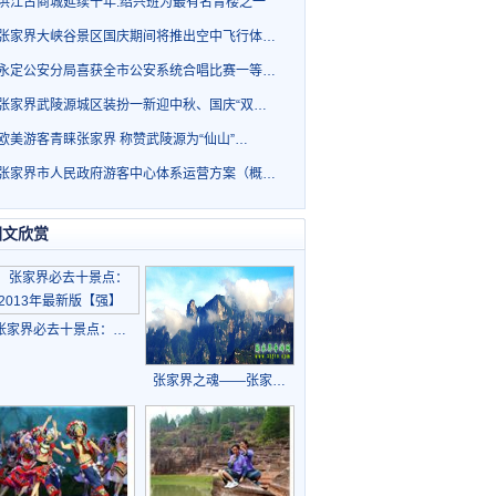
洪江古商城延续千年.绍兴班为最有名青楼之一
张家界大峡谷景区国庆期间将推出空中飞行体…
永定公安分局喜获全市公安系统合唱比赛一等…
张家界武陵源城区装扮一新迎中秋、国庆“双…
欧美游客青睐张家界 称赞武陵源为“仙山”…
张家界市人民政府游客中心体系运营方案（概…
图文欣赏
张家界必去十景点：…
张家界之魂——张家…