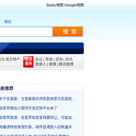
Baidu地图
Google地图
酒店
旅游
概况
地方特产
会议
|
导游
|
咨询
|
资讯
服务
旅游人
|
微博
|
腾讯微博
最新推荐
关于安莱曼：主营泰国天然乳胶床垫与乳胶枕…
张家界微信小程序开发定制平台来了
张家界旅游：张家界有家客栈要转让，可能会…
用魔诱特效鱼饵钓鱼，网传是湘西人的新蛊术