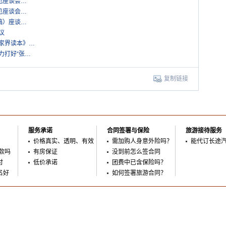
见座谈会…
见座谈会…
稿）座谈…
议
张家界读本》…
力打好“张…
复制链接
服务承诺
合同签署与保险
旅游接待服务
价格真实、透明、有效
需加购人身意外险吗？
能代订长途
款吗
有房保证
没到前怎么签合同
付
低价承诺
团费中已含保险吗？
名好
如何签署旅游合同？