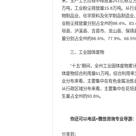
米，生产工艺过程中排放量251亿标立方
万吨，工业粉尘排放量15.8万吨。从
物制品业、化学原料及化学制品制造业
业粉尘排放量分别占全州的98.4%、83
垣县、泸溪县、吉首市、龙山县、保靖
量分别占全州的86.6%、77.9%、66.5%
三、工业固体废物
“十五”期间，全州工业固体废物累计产
体废物综合利用量61万吨，综合利用率
业分布来看，主要集中在有色金属冶炼业
从行政区域分布来看，主要集中在花垣
生量占全州的93.8%。
你还可以电话+微信咨询专业导游：
分享到：