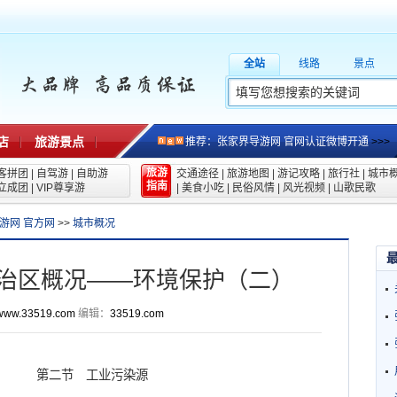
全站
线路
景点
店
旅游景点
推荐：张家界导游网 官网认证微博开通
>>>
旅游
客拼团
|
自驾游
|
自助游
交通途径
|
旅游地图
|
游记攻略
|
旅行社
|
城市
指南
立成团
|
VIP尊享游
|
美食小吃
|
民俗风情
|
风光视频
|
山歌民歌
游网 官方网
>>
城市概况
治区概况——环境保护（二）
www.33519.com
编辑：
33519.com
第二节 工业污染源