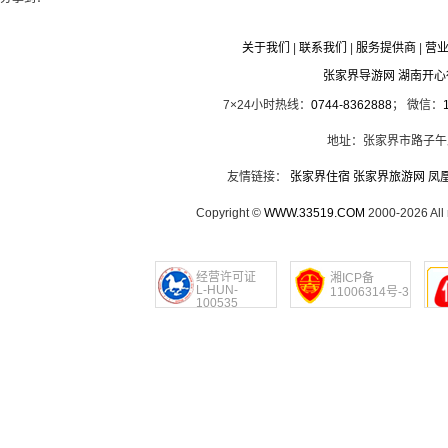
关于我们
|
联系我们
|
服务提供商
|
营
张家界导游网 湖南开
7×24小时热线：
0744-8362888
； 微信：
地址：张家界市路子午
友情链接：
张家界住宿
张家界旅游网
凤
Copyright ©
WWW.33519.COM
2000-2026 Al
经营许可证
湘ICP备
L-HUN-
11006314号-3
100535