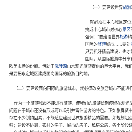
（一）要建设世界
旅游
就必须把中心城区定位
搞成中心城市对核心
景区
强调：“要建设世界
旅游
精
国际的
旅游
城市……要对
只要抓好精品建设，也才
国际，从国际旅游中分享
欧美市场的份额。借助于
武陵源
山水观光旅游提供的巨大平台，我
是要把永定城区建成面向国际的旅游目的地。
（二）要建设面向国际的旅游城市，就必须改变旅游城市不能进
作为一个旅游城市不能进行旅游，使我们的旅游长期停留在观光
问题在于城市还没有形成可以吸引并留住游客的特色。正如张春贤书
存在不少制约因素，不能适应建设世界旅游精品的需要。如规划起
够；建设不协调，农村的房子、城市的房子、私房公房，各个阶段