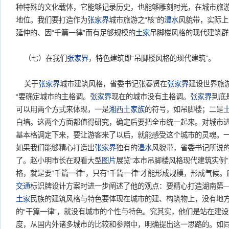
种特殊的文化载体，它能够记录历史，也能够雕刻时光，在城市旅游
地位。我们要打造作为
张家界
城市旅游之“核”的
澧水
风貌带，实际上
延伸的、因“千篇一律”而有足够规模的
土家
吊脚楼风格的现代建筑群
（七）在我们
张家界
，特色建筑即“吊脚楼风格的现代建筑”。
关于
张家界
城市建筑风格，省委书记张春贤在
张家界
建设世界旅
“要确定城市的主格调。
张家界
现在的城市没有主格调。
张家界
到底
可以用两个方式来体现，一是
湘西
土家族
的符号，如吊脚楼；二是
白墙。这两个方面都值得研究，确定后要把全市统一起来。对城市
基本格调定下来，要让游客来了以后，就能感受这个城市的灵魂。一
如果我们能够精心打造出
张家界
独有的
澧水
风貌带，省委书记所说的
了。赵小明市长在观看大型
图片
展览“本市吊脚楼风格现代建筑实例
格，就是要“千篇一律”，只有“千篇一律”才能形成规模，形成气候。
交通
标识牌设计方案时进一步阐述了他的观点：要精心打造湖南第
土家
民族的建筑风格与特色要体现在城市的建、构筑物上，没有地
的“干篇一律”，就没有城市的个性与特色。究其实，他们是站在建
度，从国内外诸多城市的比较和参照中，明确提出这一思路的。如