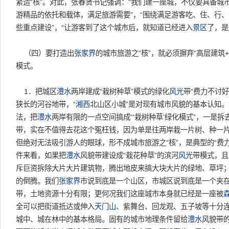
紧造“核”。对此，张春贤书记强调：“我们建一座城，不仅要具备城
游精品的依托和载体，满足旅游需要”，“围绕满足游客吃、住、行
些重点建设”，“让游客到了这个城市后，就知道已经进入
景区
了，是
（四）要打造出
张家界
的城市旅游之“核”，就必须摒弃“高层建筑+
模式。
1．把城区
澧水
两岸建成“栽树种草”模式的绿化
风光
带“费力不讨好
狭长的河谷地带，“
湘西
北山区小城”是对现有城市风貌的基本认知
法，把
澧水
两岸有限的一点空间搞成“‘栽树种草’绿化模式”，一是
带，实在不值得去花这个冤枉钱，因为单是往两岸栽一片树、种一
但绝对无法吸引游人的眼球，形不成城市旅游之“核”，是典型的“费
件来看，如果把
澧水
风貌带建设成“栽花种草”的滨河
风光
带模式，且
斥巨资拆除大片大片建筑物，腾出地皮来搞大块大片的绿地、草坪
的倒腾。我们
张家界
市说到底是一个山区，市城区说到底是一个夹
带，土地资源十分有限；更何况我们这座城市本身就已经是一座被
全可以把街道抵达或伸入
天门山
、紫舞台、回龙观、五子坡等十分
城中、城在林中的基本格局。固有的城市地理条件留给
澧水
风貌带