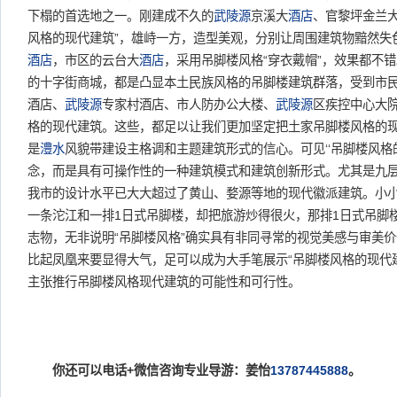
下榻的首选地之一。刚建成不久的
武陵源
京溪大
酒店
、官黎坪金兰
风格的现代建筑”，雄峙一方，造型美观，分别让周围建筑物黯然失
酒店
，市区的云台大
酒店
，采用吊脚楼风格“穿衣戴帽”，效果都不
的十字街商城，都是凸显本土民族风格的吊脚楼建筑群落，受到市
酒店、
武陵源
专家村酒店、市人防办公大楼、
武陵源
区疾控中心大
格的现代建筑。这些，都足以让我们更加坚定把土家吊脚楼风格的
是
澧水
风貌带建设主格调和主题建筑形式的信心。可见‘‘吊脚楼风格
念，而是具有可操作性的一种建筑模式和建筑创新形式。尤其是九
我市的设计水平已大大超过了黄山、婺源等地的现代徽派建筑。小
一条沱江和一排1日式吊脚楼，却把旅游炒得很火，那排1日式吊脚
志物，无非说明“吊脚楼风格”确实具有非同寻常的视觉美感与审美
比起凤凰来要显得大气，足可以成为大手笔展示“吊脚楼风格的现代
主张推行吊脚楼风格现代建筑的可能性和可行性。
你还可以电话+微信咨询专业导游：姜怡
13787445888
。