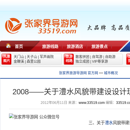
首页
旅游线路
旅游酒店
旅游景点
风景
旅游
天门山
|
天子山
|
军声画院
散客拼团
|
自驾游
|
自助游
图片
线路
金鞭溪
|
森里公园
独立成团
|
VIP尊享游
张家界旅游导游网 官方网
>>
城市概况
2008——关于澧水风貌带建设设计
2012年06月11日
来源：
www.33519.com
编辑：
33519.c
三、关于
澧水
风貌带建