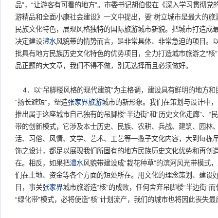
品”，“让游客有可看的地方”。市委书记胡伯俊在《深入学习贯彻党
游精品和全面小康社会建设》一文中提出，要“树立城市是最大的旅
民族文化特色，展现风格独特的国际旅游城市新貌。把城市打造成
决定建设
澧水
风貌带的情势而言，是非常具体、非常急迫的项目。
批具有地方民族历史文化特色的优势项目，全力打造城市旅游之“核
品正题的大文章，我们不得不做，别无选择而且必须做好。
4．以“吊脚楼风格的现代建筑”为主格调，建设具有鲜明的地方和
“扬长避短”，塑造
张家界旅游
城市的新形象。我们在策划与设计中，
推出属于这座城市自己独有的吊脚楼“半边街”和“历史文化走廊”、“
带的创新模式，它涉及本士历史、民族、农耕、兵战、建筑、园林
活、习俗、风情、文学、艺术、工艺等一揽子文化内容，大到每栋
饰之设计，都足以展现我们所固有的地方民族历史文化优势和再创
在。相反，如果把
澧水
风貌带建设成“栽花种草”的滨河风光带模式
们在土地、资金等各个方面的短处所在。用文化的理念策划、建设
目，事关
张家界
城市旅游造“核”的成败，任何舍弃吊脚楼“半边街”
“绿化带”模式，必将使造“核”计划流产，我们的城市也将因此丧失最