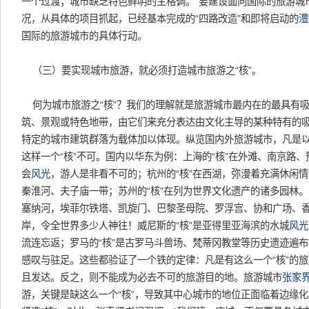
一个过渡；城市缺乏特色鲜明的主格调。”要建设面向国际的旅游城
况，从具体的项目抓起，已经基本完成的“四路改造”和即将启动的
澧
国际的旅游城市的具体行动。
（三）要实现城市旅游，就必须打造城市旅游之“核”。
何为城市旅游之“核”？我们的理解就是旅游城市最内在的最具有
筑、景观或特色地带，由它们来充分表达由文化主导的某种特有的
特定的城市建筑群落为载体加以体现。纵览国内外旅游城市，凡是
这样一个“核”不可。国内以华东为例：上海的“核”在外滩、南京路
会
风光
，游人是非看不可的；杭州的“核”在西湖，弥漫着充满休闲情调
秦淮河、夫子庙一带；苏州的“核”在列为世界文化遗产的诸多园林。
塞纳河，埃菲尔铁塔、凯旋门、巴黎圣母院、罗浮宫、协和广场、
岸，令全世界多少人神往！威尼斯的“核”是亚得里亚海滨的水城
风光
流连忘返；罗马的“核”是古罗马斗兽场、梵蒂冈教堂等历史遗迹遍
感叹与驻足。这些都验证了一个铁的定律：凡是有这么一个“核”的
且发达。反之，则不能成为必去不可的旅游目的地。旅游城市
张家
游，关键是缺这么一个“核”，导致其中心城市的地位正面临着边缘