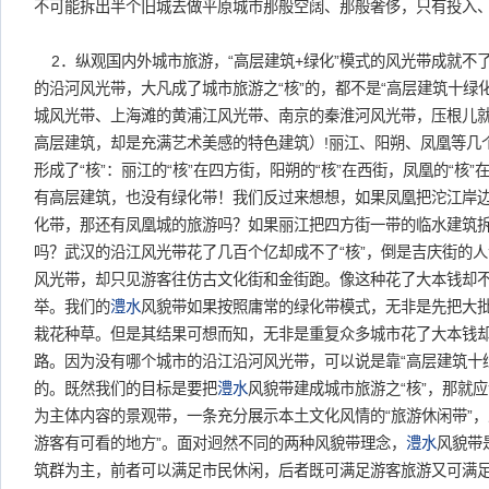
不可能拆出半个旧城去做平原城市那般空阔、那般奢侈，只有投入
2．纵观国内外城市旅游，“高层建筑+绿化”模式的风光带成就不了
的沿河风光带，大凡成了城市旅游之“核”的，都不是“高层建筑十绿
城风光带、上海滩的黄浦江风光带、南京的秦淮河风光带，压根儿
高层建筑，却是充满艺术美感的特色建筑）!丽江、阳朔、凤凰等几
形成了“核”：丽江的“核”在四方街，阳朔的“核”在西街，凤凰的“核
有高层建筑，也没有绿化带！我们反过来想想，如果凤凰把沱江岸
化带，那还有凤凰城的旅游吗？如果丽江把四方街一带的临水建筑
吗？武汉的沿江风光带花了几百个亿却成不了“核”，倒是吉庆街的
风光带，却只见游客往仿古文化街和金街跑。像这种花了大本钱却
举。我们的
澧水
风貌带如果按照庸常的绿化带模式，无非是先把大
栽花种草。但是其结果可想而知，无非是重复众多城市花了大本钱
路。因为没有哪个城市的沿江沿河风光带，可以说是靠“高层建筑十绿
的。既然我们的目标是要把
澧水
风貌带建成城市旅游之“核”，那就
为主体内容的景观带，一条充分展示本土文化风情的“旅游休闲带”，
游客有可看的地方”。面对迥然不同的两种风貌带理念，
澧水
风貌带
筑群为主，前者可以满足市民休闲，后者既可满足游客旅游又可满