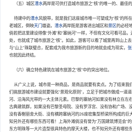
（五）城区
澧水
两岸是可供打造城市旅游之“核”的唯一的、最佳
待建中的
澧水
风貌带，就是我们这座城市唯一可望成为“核”的所
老城区，倒映
天门
雄姿。
澧水
两岸既是游客进出城区和
景区
的必经
倘若把这里建设得像“外滩”和“塞纳河”一样，不但有文化可看可品
处，也就成了城市旅游之“核”。如此，游客可以看了城里再到山上去
与“山上”珠联璧合，配套成为我市旅游新的目的地就会成为现实，
张
也就因此终结。
（六）确立特色建筑在城市旅游之“核”中的突出地位。
从广义上说，城市是一种商品，是商品就要有卖点。为了结束我
们搞旅游城市建设就要强化“景观化原则”，立足于把城市做成一道
河、沿海风光带的一大主体元素。巴黎的塞纳河如果没有林立在左
古典建筑群，如果没有巴黎圣母院、没有罗浮宫、没有协和广场、
没有香榭丽舍大街、没有横跨塞纳河的26座密集型桥梁所构成的巨
知另外还有哪些东西可看！上海外滩倘没有誉为“万国建筑博览会”
东方明珠等一大片造型很具特色的摩天大楼，也不知另外还有哪些