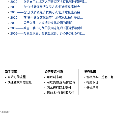
2010——张家界中心城区之历史街区亟待抢救性保护和…
2010——在“加快转变经济发展方式”征求意见座谈会…
2010——在“加快转变经济发展方式”征求意见座谈会…
2010——在“关于建设文化强市”（征求意见稿）座谈…
2010——关于兴建古人堤遗址文化公园的建议
2009——致函市委书记胡伯俊同志兼附《张家界读本》…
2009——知我张家界、爱我张家界，齐心协力打好“张…
新手指南
如何预订/付款
服务承诺
网站订购流程
可以刷卡吗
价格真实、透明、
快速查找所需信息
可以先旅游 后付款吗
有房保证
怎么进行网上支付
低价承诺
提前多长时间报名好
分享到：