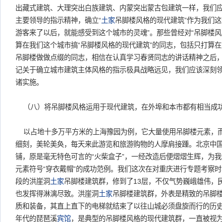
出藏式建筑、大理突出白族建筑、内蒙突出蒙古包建筑一样，我们
主要领导的指示精神，确立“
土家
吊脚楼风格的现代建筑”作为我们这
游客来了以后，就能感受到这个城市的灵魂”。那些曾经对“吊脚楼风
算在我们这个城市搞“吊脚楼风格的现代建筑”的同志，包括只打算
吊脚楼做做点缀的同志，相信在认真学习春贤同志的讲话精神之后
记关于确立城市建筑主体风格的指示极具战略远见，我们应该深刻
诸实施。
（八）将吊脚楼风格运用于现代建筑，在外埠和本市都有相当成
以占地十多万平方米的上海豫园为例，它大量使用吊脚楼元素，
细刻，美轮美奂，每天来此游览和旅游购物的人摩肩接踵。北京中
铺，原是毫无特色可言的“火柴盒子”，一经改造后便熠熠生辉，为
元素符号“穿衣戴帽”的成功范例。我们这次在对重庆进行专题考察
段的洪崖洞
土家
吊脚楼建筑群，修到了13层，不仅气势巍峨雄伟，
也发挥得淋漓尽致。洪崖洞
土家
吊脚楼建筑群，外表是精致的吊脚
质和装备，其直上直下的电梯就结束了以往山城必须盘旋而行的历史
年代的琵琶溪
宾馆
，是典型的吊脚楼风格的现代建筑群，一直被视