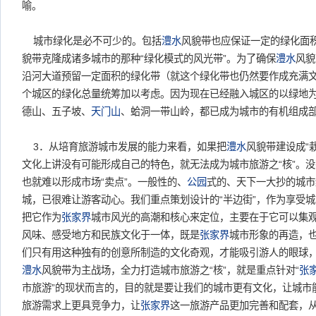
喻。
城市绿化是必不可少的。包括
澧水
风貌带也应保证一定的绿化面
貌带克隆成诸多城市的那种“绿化模式的风光带”。为了确保
澧水
风貌
沿河大道预留一定面积的绿化带（就这个绿化带也仍然要作成充满
个城区的绿化总量统筹加以考虑。因为现在已经融入城区的以绿地
德山、五子坡、
天门山
、蛤洞一带山岭，都已成为城市的有机组成
3．从培育旅游城市发展的能力来看，如果把
澧水
风貌带建设成“
文化上讲没有可能形成自己的特色，就无法成为城市旅游之“核”。
也就难以形成市场“卖点”。一般性的、
公园
式的、天下一大抄的城市
城，已很难让游客动心。我们重点策划设计的“半边街”，作为享受
把它作为
张家界
城市风光的高潮和核心来定位，主要在于它可以集
风味、感受地方和民族文化于一体，既是
张家界
城市形象的再造，
们只有用这种独有的创意所制造的文化奇观，才能吸引游人的眼球
澧水
风貌带为主战场，全力打造城市旅游之“核”，就是重点针对“
张
市旅游”的现状而言的，目的就是要让我们的城市更有文化，让城市
旅游需求上更具竞争力，让
张家界
这一旅游产品更加完善和配套，从