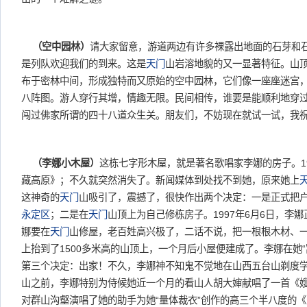
（空中园林）
请大家留意，游道两边有许多裸露出地面的石芽和
是列队欢迎我们的到来。这是
天门
山岩溶地貌的又一显著特征。山
布于密林中间，形成独特而又原始的空中园林，它们像一座座迷宫
八阵图。游人穿行其增，情趣无限。民间相传，谁要是能顺利地穿
闯过佛家所谓的四十八道众生关。朋友们，不妨现在就试一试，我
（李娜小木屋）
这栋七字形木屋，就是著名歌唱家李娜的房子。1
藏高原》；不久就突然消失了。新闻媒体到处找不到她，原来她上
这神奇的
天门
山吸引了，震撼了，很快作出两个决定：一是正式把
永定区
；二是在
天门
山顶上为自己修栋房子。1997年6月6日，李
娜要在
天门
山修屋，老百姓高兴极了，二话不说，把一根根木材、
上抬到了1500多米高的山顶上，一个月后小屋便建成了。李娜在她
第三个决定：出家！不久，李娜神不知鬼不觉地在山西五台山剃度
山之前，李娜特别为侍候她近一个月的看山人胡大婶献唱了一首《
对群山沟壑演唱了她的助手为她“量体裁衣”创作的高三个半八度的《