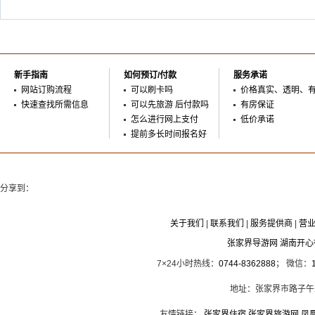
新手指南
如何预订/付款
服务承诺
网站订购流程
可以刷卡吗
价格真实、透明、
快速查找所需信息
可以先旅游 后付款吗
有房保证
怎么进行网上支付
低价承诺
提前多长时间报名好
分享到：
关于我们
|
联系我们
|
服务提供商
|
营
张家界导游网 湖南开
7×24小时热线：
0744-8362888
； 微信：
地址：张家界市路子午
友情链接：
张家界住宿
张家界旅游网
凤