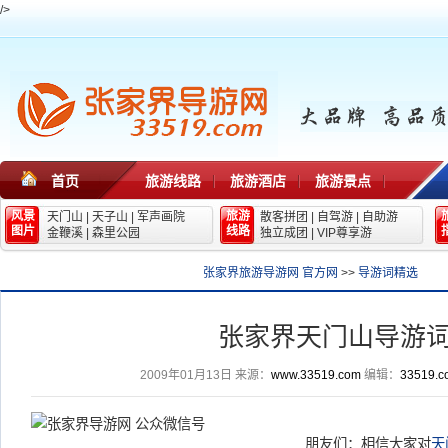
/>
首页
旅游线路
旅游酒店
旅游景点
风景
旅游
天门山
|
天子山
|
军声画院
散客拼团
|
自驾游
|
自助游
图片
线路
金鞭溪
|
森里公园
独立成团
|
VIP尊享游
张家界旅游导游网 官方网
>>
导游词精选
张家界天门山导游
2009年01月13日
来源：
www.33519.com
编辑：
33519.c
朋友们：相信大家对
天