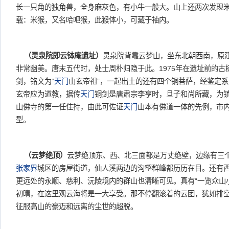
长一只角的独角兽，全身麻灰色，有小牛一般大。山上还两次发现米
载：米猴，又名哈吧猴，此猴体小，可藏于袖内。
（灵泉院即云钵庵遗址）
灵泉院背靠云梦山，坐东北朝西南，原
非常幽美。唐末五代时，处士周朴归隐于此。1975年在遗址前的
剑，铭文为“
天门
山玄帝祖”，一起出土的还有四个铜菩萨，经鉴定
玄帝应为道教，据传
天门
铜剑是唐肃宗李亨时，旦子和尚所藏，为
山佛寺的第一任住持，由此可佐证
天门
山本有佛道一体的先例，市
型。
（云梦绝顶）
云梦绝顶东、西、北三面都是万丈绝壁，边缘有三
张家界
城区的房屋街道，仙人溪两边的沟壑群峰都历历在目。还有
更远处的永顺、慈利、沅陵境内的群山也清晰可见。真有“一览众山小
初晴，在这里观云海将是一大享受。那不停翻滚着的云团，犹如排
征服高山的豪迈和远离的尘世的超脱。