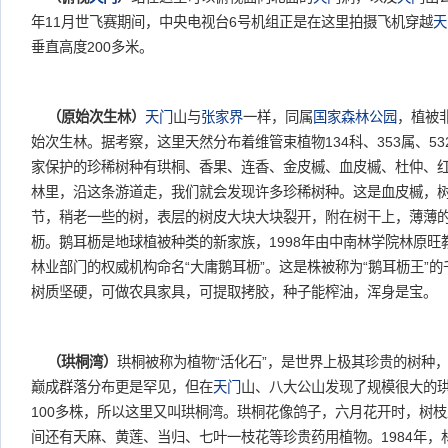
年11月世飞赛期间，中央电视台6号机组正是在这里拍摄飞机穿越
天
垂直高度200多米。
（原始次生林）
天门
山与
张家界
一样，同属
国家森林公园
，植被
始次生林。据考察，这里天然分布着维管束植物134科、353属、53
家保护的珍稀树种有珙桐、香果、连香、金皮槭、血皮槭、杜仲、
林里，沿这条游道走，我们就会发现许多珍稀树种。这是血皮槭，
节，稍老一些的树，表层的树皮大块大块裂开，附在树干上，薄薄
枥。鹅耳枥是地球植被种类的新家族，1998年由中南林学院林原旺
林业部门的权威机构命名“大庸鹅耳枥”。这是株被称为“鹅耳枥王”
树质坚硬，可做农具家具，可提取拷胶，种子能榨油，浑身是宝。
（珙桐湾）
珙桐被称为植物“活化石”，是世界上极其珍贵的树种，
巅成群落分布更是罕见，但在
天门
山、八大公山发现了规模很大的
100多株，所以这里又叫珙桐湾。珙桐花像鸽子，六月花开时，树
间还有天麻、黄莲、当归、七叶一枝花等珍贵药用植物。1984年