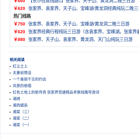
￥660
【长沙往返线路1】张家界、天子山、黄龙洞二晚三日游
￥620
张家界、袁家界、天子山、宝峰湖/黄龙洞经典纯玩二晚三
热门线路
￥750
张家界、袁家界、天子山、宝峰湖/黄龙洞二晚三日游
￥620
张家界经典行程纯玩三日游（含袁家界、宝峰湖。张家界
￥880
张家界、天子山、袁家界、黄龙洞、天门山纯玩三日游
相关阅读
红尘之上
夫妻岩情话
一个美丽千古的约会
风景的绝唱
红色土地上的新传奇 张家界党建精品考察线路导游词
湘绣
湘西蜡染
湘菜（三）
湘菜（二）
湘菜（一）