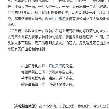
堂、六耳房，砖墙铁瓦锅如圹”。山寺原建筑十分讲究，飞檐翘角，
等。还有大鼓一面，千斤大钟一口，一座七级石塔和一个大化钱炉
五年的163年间，
天门
山寺共修葺过七次，香火曾盛极一时，湘鄂川
绝，都来这里进香拜佛。现
天门
山
旅游
股份有限公司正在大规模地
重现。
（龙头岩）这叫龙头岩。以前在石塌上安有石雕的可以转动的龙头
去有不少香客为表示求神拜佛的诚意，手抱龙头绕悬崖转一个圈，
头被人掀下悬崖，现只能看到安放龙头的石坑。龙头岩是观日出去
李镜有
天门
山唱和诗咏赞：
小山历尽到高峰，万仞
天门
咫尺通。
仰望蓬莱红日下，远瞻庐阜白云中。
苍崖突兀松杉古，曲经迢遥马迹空。
欲造最高峰上立，飞腾须是仗天风。
（赤松峰金水池）
这个小水池，长约1.3米，宽0.6米，深仅几