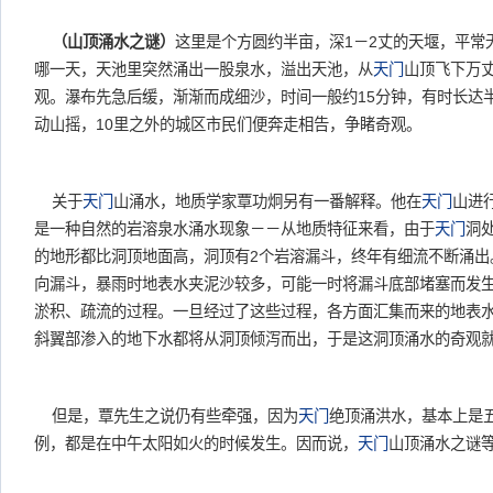
（山顶涌水之谜）
这里是个方圆约半亩，深1－2丈的天堰，平常
哪一天，天池里突然涌出一股泉水，溢出天池，从
天门
山顶飞下万
观。瀑布先急后缓，渐渐而成细沙，时间一般约15分钟，有时长达
动山摇，10里之外的城区市民们便奔走相告，争睹奇观。
关于
天门
山涌水，地质学家覃功炯另有一番解释。他在
天门
山进
是一种自然的岩溶泉水涌水现象－－从地质特征来看，由于
天门
洞
的地形都比洞顶地面高，洞顶有2个岩溶漏斗，终年有细流不断涌出
向漏斗，暴雨时地表水夹泥沙较多，可能一时将漏斗底部堵塞而发
淤积、疏流的过程。一旦经过了这些过程，各方面汇集而来的地表
斜翼部渗入的地下水都将从洞顶倾泻而出，于是这洞顶涌水的奇观
但是，覃先生之说仍有些牵强，因为
天门
绝顶涌洪水，基本上是
例，都是在中午太阳如火的时候发生。因而说，
天门
山顶涌水之谜