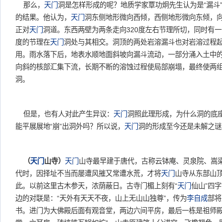
那么，
天门
洞是怎样形成的呢？地质学家覃功炯先生认为是“漏斗
的结果。他认为，
天门
洞东侧地形微向西倾，西侧地形微向东倾，
正对
天门
洞道。东西两壁为两条走向320度左右节理所切，同时有一
度的节理在
天门
洞处与其相交。洞顶的两处岩溶漏斗也对岩溶过程
用。雨水落下后，地表水顺地面斜坡向漏斗流动，一部分涌入土中
向斜的核部汇集下流，长期不断的溶蚀过程使局部崩塌，最终使两
洞。
但是，也有人对此产生异议：
天门
洞照此理形成，为什么洞的底
能平展展地“崩”出洞外吗？所以说，
天门
洞的形成至今还是未解之谜
（
天门
山寺）
天门
山寺最早建于唐代，古称云钵庵、灵泉院、嵩
代时，因择址不当而屡遭风摧又常遭水荒，才将
天门
山寺从东部山
此。以前这里古木参天，浓荫蔽日。古寺门楣上刻有“
天门
仙山”四
边的对联是：“天外有天天不夜，山上无山山独尊”，传为
李自成
部将
书。进门为大佛殿后面有观音堂，两边六间平房，最后一栋是祖师殿