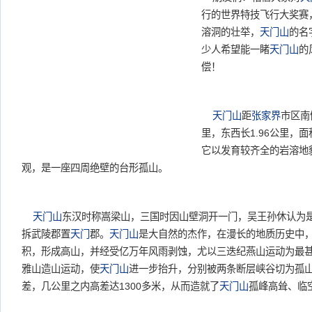
行的世界特技飞行大奖赛
溶洞的壮举，
天门山
的名
少人希望能一睹
天门山
的
偿！
天门山
距
张家界
市区南
里，东西长1.96公里，面积
它以发育较齐全的岩溶地
观，是一座四周绝壁的台形孤山。
天门山
东汉时称嵩梁山，三国时因山壁洞开一门，吴王孙休认为
拆武陵郡置
天门
郡。
天门山
是大自然的杰作，在漫长的地质历史中
积，形成高山，并经受亿万年风雨剥蚀，尤以三迭纪燕山运动为最
雅山造山运动，使
天门山
进一步抬升，分别被两条断层峡谷切为孤
差，几公里之内高差达1300多米，从而造就了
天门山
孤峰高耸、临