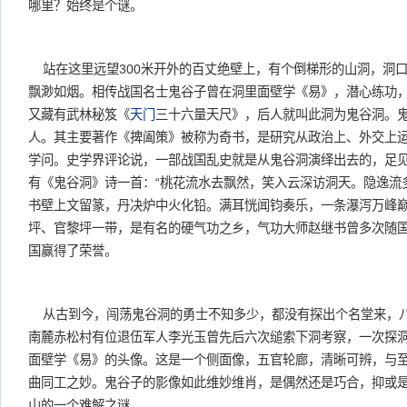
哪里？始终是个谜。
站在这里远望300米开外的百丈绝壁上，有个倒梯形的山洞，洞
飘渺如烟。相传战国名士鬼谷子曾在洞里面壁学《易》，潜心练功，
又藏有武林秘笈《
天门
三十六量天尺》，后人就叫此洞为鬼谷洞。
人。其主要著作《捭阖策》被称为奇书，是研究从政治上、外交上
学问。史学界评论说，一部战国乱史就是从鬼谷洞演绎出去的，足
有《鬼谷洞》诗一首：“桃花流水去飘然，笑入云深访洞天。隐逸流
书壁上文留篆，丹决炉中火化铅。满耳恍闻钧奏乐，一条瀑泻万峰巅
坪、官黎坪一带，是有名的硬气功之乡，气功大师赵继书曾多次随
国赢得了荣誉。
从古到今，闯荡鬼谷洞的勇士不知多少，都没有探出个名堂来，
南麓赤松村有位退伍军人李光玉曾先后六次缒索下洞考察，一次探
面壁学《易》的头像。这是一个侧面像，五官轮廊，清晰可辨，与
曲同工之妙。鬼谷子的影像如此维妙维肖，是偶然还是巧合，抑或
山的一个难解之谜。