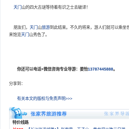
天门
山的四大古谜等待着有识之士去破译！
朋友们，
天门
山
旅游
到此结束。不久的将来，游人们就可以乘坐
来饱览
天门
山秀色了。
你还可以电话+微信咨询专业导游：姜怡
13787445888
。
分享到：
有关本文的版权与免责声明>>>
特价线路