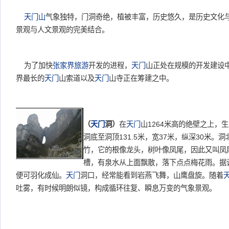
天门山
气象独特，门洞奇绝，植被丰富，历史悠久，是历史文化
景观与人文景观的完美结合。
为了加快
张家界旅游
开发的进程，
天门
山正处在规模的开发建设
界最长的
天门
山索道以及
天门
山寺正在筹建之中。
（
天门
洞）
在
天门
山1264米高的绝壁之上，
洞底至洞顶131.5米，宽37米，纵深30米
竹，它的根像龙头，树叶像凤尾，因此又叫凤尾
槽，有泉水从上面飘散，落下点点梅花雨。据
便可羽化成仙。
天门
洞口，经常能看到岩燕飞舞，山鹰盘旋。随着
吐雾，有时候明朗似镜，构成循环往复、瞬息万变的气象景观。