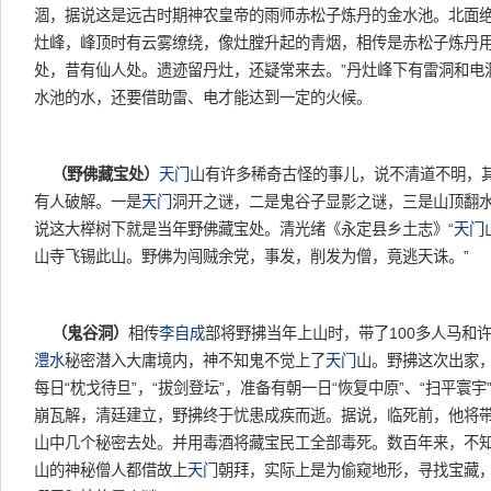
涸，据说这是远古时期神农皇帝的雨师赤松子炼丹的金水池。北面
灶峰，峰顶时有云雾缭绕，像灶膛升起的青烟，相传是赤松子炼丹用
处，昔有仙人处。遗迹留丹灶，还疑常来去。”丹灶峰下有雷洞和电
水池的水，还要借助雷、电才能达到一定的火候。
（野佛藏宝处）
天门
山有许多稀奇古怪的事儿，说不清道不明，
有人破解。一是
天门
洞开之谜，二是鬼谷子显影之谜，三是山顶翻
说这大榉树下就是当年野佛藏宝处。清光绪《永定县乡土志》“
天门
山寺飞锡此山。野佛为闯贼余党，事发，削发为僧，竟逃天诛。”
（鬼谷洞）
相传
李自成
部将野拂当年上山时，带了100多人马和
澧水
秘密潜入大庸境内，神不知鬼不觉上了
天门
山。野拂这次出家，
每日“枕戈待旦”，“拔剑登坛”，准备有朝一日“恢复中原”、“扫平寰
崩瓦解，清廷建立，野拂终于忧患成疾而逝。据说，临死前，他将
山中几个秘密去处。并用毒酒将藏宝民工全部毒死。数百年来，不
山的神秘僧人都借故上
天门
朝拜，实际上是为偷窥地形，寻找宝藏