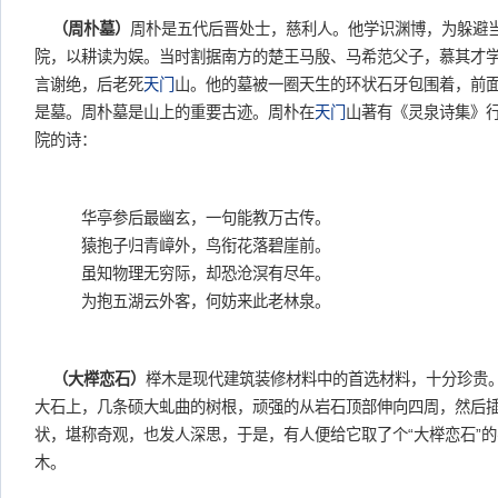
（周朴墓）
周朴是五代后晋处士，慈利人。他学识渊博，为躲避
院，以耕读为娱。当时割据南方的楚王马殷、马希范父子，慕其才
言谢绝，后老死
天门
山。他的墓被一圈天生的环状石牙包围着，前
是墓。周朴墓是山上的重要古迹。周朴在
天门
山著有《灵泉诗集》
院的诗：
华亭参后最幽玄，一句能教万古传。
猿抱子归青嶂外，鸟衔花落碧崖前。
虽知物理无穷际，却恐沧溟有尽年。
为抱五湖云外客，何妨来此老林泉。
（大榉恋石）
榉木是现代建筑装修材料中的首选材料，十分珍贵
大石上，几条硕大虬曲的树根，顽强的从岩石顶部伸向四周，然后
状，堪称奇观，也发人深思，于是，有人便给它取了个“大榉恋石”
木。