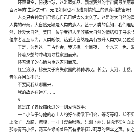
环顾星空，俯视地球，这湛蓝如晶、飘然翼然的宇宙间最美丽最
百万年的“生身之母”，无论如何也不该遭到情感上的遗弃和戕害呀！
人类只会钟爱自己倾心自己已经太久太久了。这是对大自然的真
人类的母亲，大自然无疑是人类的恋人。基于人类的良知，我们理
然，珍爱大自然。美国一位学者把人类倾慕大自然的情结归于寻求“
位学者甚至认为，人类皈依、热爱大自然是具有提升人类文明品位
于是，为赴这一千古约会，我选择一个黑夜，一个水天一色、混
怀着乡愁的冲动为寻找家园而来。
怀着浪子的心情为重返家园而来。
红尘滚滚，拂去关于痛失家园的种种喟叹。长空，大河，山岳，
音乐在回荡不已：
不要问我从哪里来，
我的故乡在远方……
5
这是庄子曾经描绘过的一则爱情故事：
一个小伙子与他的心上人约好在桥梁下相会，等呀等呀，却不见
上涨了，及膝，淹腹，一寸寸漫至喉咙，只剩下两只眼睛浮在河面
那条青石小径，两耳在倾听着是否有裙带抚过蓟草的窸窣之声。负