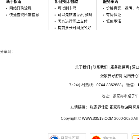
新手指南
如何预订/付款
服务承诺
网站订购流程
可以刷卡吗
价格真实、透明、
快速查找所需信息
可以先旅游 后付款吗
有房保证
怎么进行网上支付
低价承诺
提前多长时间报名好
分享到：
关于我们
|
联系我们
|
服务提供商
|
营
张家界导游网 湖南开
7×24小时热线：
0744-8362888
； 微信：
地址：张家界市路子午
友情链接：
张家界住宿
张家界旅游网
凤
Copyright ©
WWW.33519.COM
2000-2026 Al
经营许可证
湘ICP备