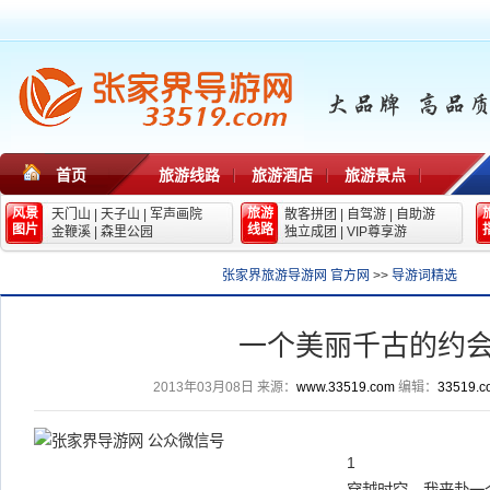
首页
旅游线路
旅游酒店
旅游景点
风景
旅游
天门山
|
天子山
|
军声画院
散客拼团
|
自驾游
|
自助游
图片
线路
金鞭溪
|
森里公园
独立成团
|
VIP尊享游
张家界旅游导游网 官方网
>>
导游词精选
一个美丽千古的约
2013年03月08日
来源：
www.33519.com
编辑：
33519.c
1