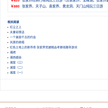
￥620
张家界经典行程纯玩三日游（含袁家界、宝峰湖。张家界
￥880
张家界、天子山、袁家界、黄龙洞、天门山纯玩三日游
相关阅读
红尘之上
夫妻岩情话
一个美丽千古的约会
风景的绝唱
红色土地上的新传奇 张家界党建精品考察线路导游词
湘绣
湘西蜡染
湘菜（三）
湘菜（二）
湘菜（一）