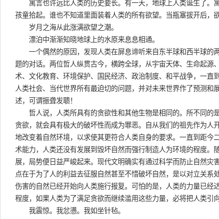
寓言也许远比人类的历史要长。有一天，地球上人类诞生了。寓
孩童拾起。谁也不知道里面装着人类的所有欲望。当瓶塞拔开后，
岁月之海从此涨满欲望之潮。
漂泊中渐渐知晓地球上的水原来息息相通。
一个偶然的原因，发现人类在屏息谛听来自东半球和西半球的两位
题的对话。两位哲人纵贯古今，横跨全球，从宇宙天体、生命起源
术、文化教育、环境保护、国民经济、政治制度、和平战争，一直
人类社会、当代世界所有最迫切的问题，并对未来世界作了预测和
述，可谓振聋发聩！
哲人说，人类所具有的贪欲性和其他生物是相同的。所不同的是
贪欲，就会具有极大的破坏性而成为罪恶。自从我们的祖先作为人
地改变着自然环境，以求使其更符合人类自身的要求。一直到距今
术能力，人类还没有发展到毁坏自然而强行制造人为环境的程度。
展，局势便日益严峻起来。现代文明确实有通过科学而防止自然灾
点在于为了人的利益去征服自然甚至不惜破坏自然，是以对立关系
伤害的自然已经开始向人类施行报复。可怕的是，人类的力量已经
程度，如果人类为了满足贪欲而继续滥用这些力量，必将把人类引
我震惊。我忿懑。我如坐针毡。