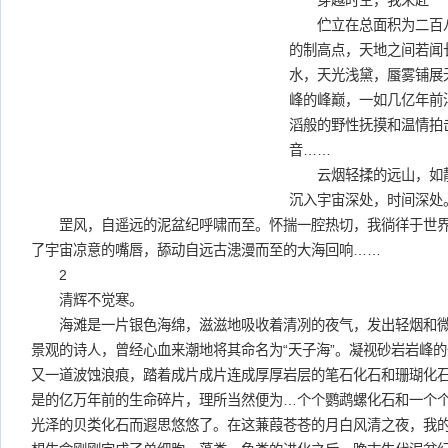
穿越时空，我来赴一个
伫立在总面积为二百八
的制高点，天地之间若闻
水，天光浅黛，蜃雾铺展
峰的峰巅，一如几亿年前
滔般的野性抚摸和温情拍
音……
云烟轻揉的远山，如静
沉入宇宙深处，时间深处
罡风，自遥远的泥盆纪呼啸而至。怀揣一腔热切，我徜徉于世界
了宇宙凉意的嘴唇，舔动自远古漶漫而至的大海回响……
2
清辉不觉寒。
海滩是一片银色海绵，滋滋地吸收着清冽的夜气，发出轻烟和微
景观的诗人，曾经心血来潮地将其命名为“天子海”。凝视砂岩岩峰
又一道波蚀浪痕，踏着成片成片连成厚厚岩层的笔石化石和珊瑚化
是的亿万年前的生命碎片，理所当然便为…个个鹦鹉螺化石和一个
光泽的贝类化石而遐思悠悠了。在这蒹葭苍苍的月白风清之夜，我