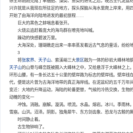
想生命刚刚完成了单细胞、藻类、鱼类的进化之后，晚古生代泥盆
兴许就是从我现在所驻足的地方，探头探脑从海水里爬上岸来，用
开始了由海洋向陆地进发的最初旅程……
巨大的黑色之蚌喘息着张开。
火烧云追赶着庞大的海鸟群在嘹亮地叫喊。
躁动的快感碧波万里。
大海深处，珊瑚礁走出来一串串蒸发着远古气息的童话，纷纷地
3
将
张家界
、
天子山
、索溪峪三大
景区
融为一体的砂岩大峰林地
天子山
的山脊与峰峦既被圈入大峰林之中，又给悬浮于大峰林之上
环形山腰，有一条长达五十公里的壁岸路为标志的壁岸线。壁岸线
代，便是这片曾为古海洋地带的真正海岸线。在泥盆纪的五千万年
变迁：大地的升降运动，海陆的轮番更替，气候的冷热交换，生物
动魄的变化一
冲蚀。消融。崩解。漩涡。喷流。水晶。熔岩。冰川。季雨林。
雪崩。山洪。沼泽。阴影。独角犀牛、东方剑齿象、恐龙与古鲸的
时间静止着。
古生物钟响了。