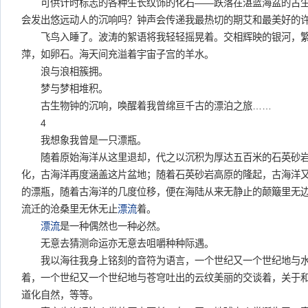
可供计时标志的各种生长纹饰的化石——跌落在湛蓝海盆的古生
会发出悠远动人的沉响吗？钟声会传递我最热切的期艾和最美好的
飞鸟入睡了。波涛的絮语将我轻轻摇晃着。交相辉映的银河，繁
萍，如卵石。海天间充溢着宇宙子宫的羊水。
浪与浪相簇拥。
梦与梦相堆积。
古生物钟的沉响，唤醒着我曾绵亘千古的漂泊之旅……
4
我想象我曾是一只漂瓶。
随着原始海洋从这里退却，代之以沉积为厚达五百米的石英砂岩
化，古海洋再度涵盖这片盆地；随着石英砂岩高原的隆起，古海洋
的漂瓶，随着古海洋的几度位移，便在海陆从来无静止的颠簸里无
流迁的沧桑里无休无止
漂流
着。
漂流
是一种偶然也一种必然。
无意去猜测命运亦无意去咀嚼种种际遇。
我以海往我身上铭刻的音符为语言，一个世纪又一个世纪地与水
着，一个世纪又一个世纪地与苍穹吐出的云纹美丽的交谈着，关于
道化自然，等等。