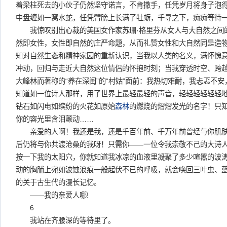
着梁柱死去的小伙子仍然坚守诺言，不肯撒手，任凭岁月将身子泡
中盘缠如一窝水蛇，任凭臂膀上长满了牡蛎，千寻之下，痴痴等待
我惊叹别出心裁的美国女作家苏珊·格里芬从女人与大自然之间
然即女性，女性即自然的庄严命题，从而礼赞女性和大自然同是造
知对自然生态和精神家园的重新认识，当我以人类的名义，满怀愧
冲动，回归与走近大自然这位情侣的怀抱时刻；当我穿透时空、跨
大峰林而著称的“养在深闺”的“村姑”面前：我热切难耐，我忐忑不
知道如一位诗人那样，用了世界上最轻最轻的声音，轻轻轻轻轻轻
钻石如闪电如缤纷的火花如原始
森林
的燃烧的熠熠发光的名字！只
你的容光里含泪颤动……
亲爱的人啊！我还是我，还是千百年前、千万年前曾经与你肌肤
后仍将与你共渡沧桑的我呀！只需你——一位令我崇敬不己的大诗
按一下我的太阳穴，你就知道我冰凉的血液里凝聚了多少喧嚣的波
动的胸脯上宛如波蚀浪痕一般起伏不已的呼吸，就会唤回三叶虫、
的关于古生代的漫长记忆。
——我的亲爱人哪!
6
我站在齐腰深的等待里了。