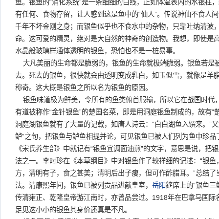
鱼。银鱼的“消化系统”是一条细细的白线，正如体温表内的水银柱
有任何、食物存留，让人感到这是鱼中的“仙人”。传说神仙不食人
千年不坏金刚之身；而银鱼似乎也不食水中的杂物，只靠吐纳清波
命。这可爱的精灵，绝对是大自然的神奇的创造物。我想，即使是
水晶般玻璃样通体透明的银鱼，恐怕也不是一桩易事。
大凡美丽的生命都是脆弱的，银鱼的生命就极端脆弱。银鱼若是
去。死去的银鱼，很快就会由透明变成乳白，如玉似雪，就像是羊
称奇。这大概是银鱼之所以名为银鱼的原因。
银鱼味道极为鲜美，令所有的鱼类俯首服输，所以它在战国时代
有道被称作“金针银鱼”的楚国名菜，即是用洞庭银鱼制成的，故有“
洞庭湖银鱼就有了大量的记载，如唐人诗云：“白白湖鱼入馔来。”又
鲈”之句，把银鱼与鲈鱼相提并论，可见银鱼已被人们列为鱼中珍品
《宋氏养生部》中就记有“银鱼宜调面油煎”的文字，意思是说，把
法之一。李时珍在《本草纲目》中对银鱼作了较祥细的记述：“银鱼
方，清明有子，食之甚美；清明后出子瘦，但可作酢腊耳。”总结了
法。清康熙年间，银鱼已被列贡品进献皇室，
岳阳
筵席上的“银鱼三
传清雍正、乾隆皇帝游江南时，亦曾品尝过。1918年在巴拿马国
足见这小小的银鱼其身价还真是不凡。