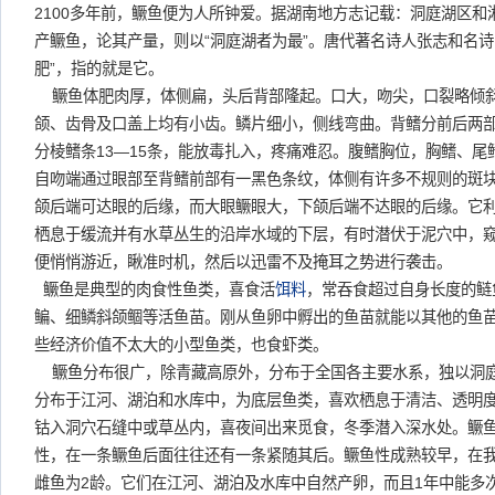
2100多年前，鳜鱼便为人所钟爱。据湖南地方志记载：洞庭湖区
产鳜鱼，论其产量，则以“洞庭湖者为最”。唐代著名诗人张志和名诗
肥”，指的就是它。
鳜鱼体肥肉厚，体侧扁，头后背部隆起。口大，吻尖，口裂略倾
颌、齿骨及口盖上均有小齿。鳞片细小，侧线弯曲。背鳍分前后两部
分棱鳍条13—15条，能放毒扎入，疼痛难忍。腹鳍胸位，胸鳍、
自吻端通过眼部至背鳍前部有一黑色条纹，体侧有许多不规则的斑
颌后端可达眼的后缘，而大眼鳜眼大，下颌后端不达眼的后缘。它
栖息于缓流并有水草丛生的沿岸水域的下层，有时潜伏于泥穴中，
便悄悄游近，瞅准时机，然后以迅雷不及掩耳之势进行袭击。
鳜鱼是典型的肉食性鱼类，喜食活
饵料
，常吞食超过自身长度的鲢
鳊、细鳞斜颌鲴等活鱼苗。刚从鱼卵中孵出的鱼苗就能以其他的鱼
些经济价值不太大的小型鱼类，也食虾类。
鳜鱼分布很广，除青藏高原外，分布于全国各主要水系，独以洞
分布于江河、湖泊和水库中，为底层鱼类，喜欢栖息于清洁、透明
钴入洞穴石缝中或草丛内，喜夜间出来觅食，冬季潜入深水处。鳜
性，在一条鳜鱼后面往往还有一条紧随其后。鳜鱼性成熟较早，在我
雌鱼为2龄。它们在江河、湖泊及水库中自然产卵，而且1年中能多