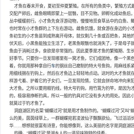
才鱼在春末开食，夏初至仲夏繁殖。在所有的鱼类中，繁殖方式
交配产卵后，雌鱼眼睛即蒙上一层翳，目不见物。卵孵化成幼鱼后
丛中缓缓前行。小才鱼先食浮游动物，慢慢地觅食草丛中的白鱼、
也时常在小才鱼群的上下左右游动。雌鱼饥饿，就食游在身边的小才
条初生的小才鱼苗到成熟离开母体，就仅剩几十条或百把条，其他
伏天后，小黑鱼能独立生活了，老黑鱼眼翳也就消失了，于是母子
鱼由于消耗过多，食欲是非常强的。因此夏季是才鱼的繁殖期、生
好季节。只要你一旦发现哪里有一窝才鱼，它们成团地，像一个黑
着，你就用那种拿自行
车
的钢丝自己磨制的特大号鱼钩，用麻线系
用细线捆在钓钩上，然后在才鱼边上轻轻地点动。这时的大才鱼就
样游弋着、护着它的子女们，一旦发现险情，它就会拼命地冲向来
大才鱼。之所以要用粗钓线，特大号钓钩，用竹篙为钓竿，是因为
的，极容易挣断钓具，所以一般的钓具对它没有多大的用处。因此
就莫过于钓才鱼了。
洞庭湖区的名菜“蝴蝶过河”就是用才鱼制作的。“蝴蝶过河”又叫“
么的美，茵茵绿草上，一群蝴蝶宛若凌波仙子飘飘欲仙，飞过滔滔
华……想想就很富有诗意，你能想像到，这么美丽的名字是洞庭湖
的确，“蝴蝶过河”是湖乡人的一道风味独特的佳肴。