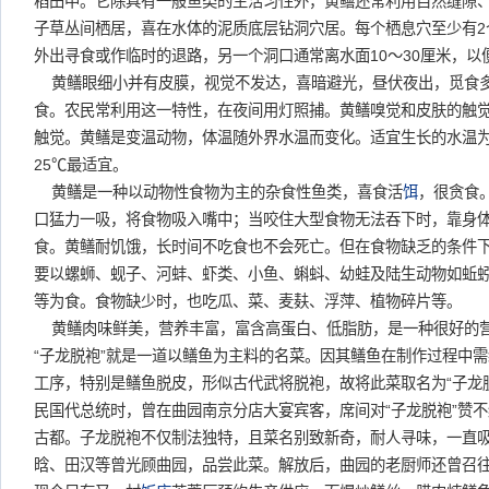
稻田中。它除具有一般鱼类的生活习性外，黄鳝还常利用自然缝隙
子草丛间栖居，喜在水体的泥质底层钻洞穴居。每个栖息穴至少有2
外出寻食或作临时的退路，另一个洞口通常离水面10～30厘米，以
黄鳝眼细小并有皮膜，视觉不发达，喜暗避光，昼伏夜出，觅食
食。农民常利用这一特性，在夜间用灯照捕。黄鳝嗅觉和皮肤的触
触觉。黄鳝是变温动物，体温随外界水温而变化。适宜生长的水温为1
25℃最适宜。
黄鳝是一种以动物性食物为主的杂食性鱼类，喜食活
饵
，很贪食
口猛力一吸，将食物吸入嘴中；当咬住大型食物无法吞下时，靠身
食。黄鳝耐饥饿，长时间不吃食也不会死亡。但在食物缺乏的条件
要以螺蛳、蚬子、河蚌、虾类、小鱼、蝌蚪、幼蛙及陆生动物如蚯
等为食。食物缺少时，也吃瓜、菜、麦麸、浮萍、植物碎片等。
黄鳝肉味鲜美，营养丰富，富含高蛋白、低脂肪，是一种很好的
“子龙脱袍”就是一道以鳝鱼为主料的名菜。因其鳝鱼在制作过程中
工序，特别是鳝鱼脱皮，形似古代武将脱袍，故将此菜取名为“子龙
民国代总统时，曾在曲园南京分店大宴宾客，席间对“子龙脱袍”赞
古都。子龙脱袍不仅制法独特，且菜名别致新奇，耐人寻味，一直
晗、田汉等曾光顾曲园，品尝此菜。解放后，曲园的老厨师还曾召