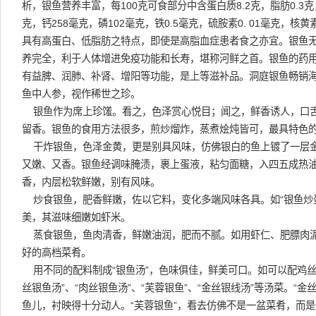
析，银鱼营养丰富，每100克可食部分中含蛋白质8.2克，脂肪0.3克
克，钙258毫克，磷102毫克，铁0.5毫克，硫胺素0. 01毫克，核黄素
具有高蛋白、低脂肪之特点，即使是高脂血症患者食之亦宜。银鱼无
养完全，利于人体增进免疫功能和长寿，堪称河鲜之首。银鱼的药
有益脾、润肺、补肾、增阳等功能，是上等滋补品。洞庭银鱼畅销
鱼中人参，视作稀世之珍。
银鱼作为席上珍馐。看之，色泽赏心悦目；闻之，鲜香诱人，口
留香。银鱼的食用方法很多，煎炒熘炸，蒸煮烩炖皆可，最具特色
干炸银鱼，色泽金黄，更是别具风味，仿佛银白的鱼上镀了一层
又嫩、又香。银鱼经调味腌渍，裹上蛋液，粘匀面糖，入四五成热
香，内层松软鲜嫩，别有风味。
炒食银鱼，肥香鲜嫩，佐以它料，变化多端风味各具。如“银鱼炒
美，其滋味细嫩如虾米。
蒸食银鱼，鱼肉清香，鲜嫩油润，肥而不腻。如用虾仁、肥膘肉
好的高档菜肴。
用不同的配料制成“银鱼汤”，色味俱佳，鲜美可口。如可以配鸡丝
丝银鱼汤”、“肉丝银鱼汤”、“芙蓉银鱼”、“金丝银线汤”等汤菜。“
鱼儿，衬映得十分动人。“芙蓉银鱼”，看去仿佛不是一盆菜肴，而