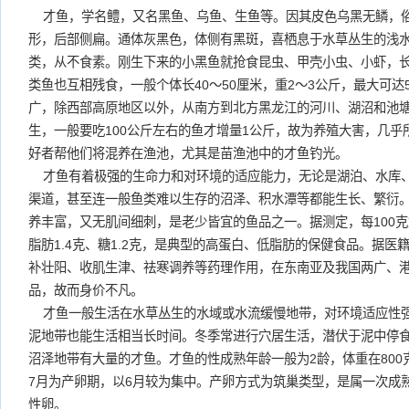
才鱼，学名鳢，又名黑鱼、乌鱼、生鱼等。因其皮色乌黑无鳞，
形，后部侧扁。通体灰黑色，体侧有黑斑，喜栖息于水草丛生的浅
类，从不食素。刚生下来的小黑鱼就抢食昆虫、甲壳小虫、小虾，
类鱼也互相残食，一般个体长40～50厘米，重2～3公斤，最大可
广，除西部高原地区以外，从南方到北方黑龙江的河川、湖沼和池
生，一般要吃100公斤左右的鱼才增量1公斤，故为养殖大害，几
好者帮他们将混养在渔池，尤其是苗渔池中的才鱼钓光。
才鱼有着极强的生命力和对环境的适应能力，无论是湖泊、水库
渠道，甚至连一般鱼类难以生存的沼泽、积水潭等都能生长、繁衍
养丰富，又无肌间细刺，是老少皆宜的鱼品之一。据测定，每100克鲜
脂肪1.4克、糖1.2克，是典型的高蛋白、低脂肪的保健食品。据
补壮阳、收肌生津、祛寒调养等药理作用，在东南亚及我国两广、
品，故而身价不凡。
才鱼一般生活在水草丛生的水域或水流缓慢地带，对环境适应性
泥地带也能生活相当长时间。冬季常进行穴居生活，潜伏于泥中停
沼泽地带有大量的才鱼。才鱼的性成熟年龄一般为2龄，体重在800
7月为产卵期，以6月较为集中。产卵方式为筑巢类型，是属一次成
性卵。