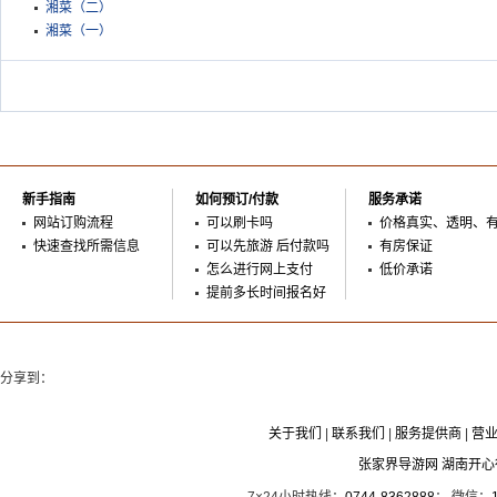
湘菜（二）
湘菜（一）
新手指南
如何预订/付款
服务承诺
网站订购流程
可以刷卡吗
价格真实、透明、
快速查找所需信息
可以先旅游 后付款吗
有房保证
怎么进行网上支付
低价承诺
提前多长时间报名好
分享到：
关于我们
|
联系我们
|
服务提供商
|
营
张家界导游网 湖南开