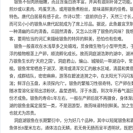
银鱼不但肉质细嫩，而且含蛋白质丰富，并具有滋阴补肾之功能
煎炒或以素肉、鸡蛋烹汤，或用银鱼煮粉丝，是味道鲜美的佳肴。
特色。唐代白居易有感于此，作诗以赞：“庭前供白子，天然三寸长，
而可见小小的银鱼从唐代起就成为了席上珍品。据说，此鱼最宜烹
一种清幽的瓜的清香。瓜固然清香，又怎么比得了银鱼的风味？我
客，要用恰当的词汇来描绘银鱼的特异的鲜美，恐怕也有些难。
银鱼一般喜欢在水浅草多之处嬉戏，觅食微生物与小型甲壳类，
浮的植物根茎上产卵，顺流孵化成长。故而洞庭湖浩渺的湖中，湖
乃银鱼生长的“天府之国”。洞庭君山，煸山、城陵矶一带湖泊中，
梭。银鱼常常栖息于湖汊、港湾或清浑交汇的敝水区域，清晨和黄
食，成群结队，密密麻麻，游荡在碧波涟漪之中，在太阳光下闪闪发
湍；鲜浮白玉盘，未须探内穴”。银鱼的繁殖习性很奇特。它产卵在
随冰雪溶化呈现出凉粉状，晶莹透明，浮于水面，到次年开春气温回
份才成鱼。银鱼的寿命1年左右，一般在产卵后就不再摄食，身体渐
湖的银鱼金属定居型一类，不是洄游型，故而味道特别鲜美。加之
也就尤为昂贵。
洞庭湖银鱼在长期繁衍中，分为好几个品种，其中以短尾银鱼和
鱼体长8厘米左右，通体洁白无鳞，若无骨无肠而呈半透明状，既肥