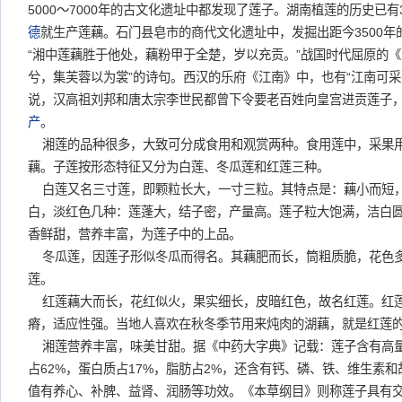
5000～7000年的古文化遗址中都发现了莲子。湖南植莲的历史已有3
德
就生产莲藕。石门县皂市的商代文化遗址中，发掘出距今3500
“湘中莲藕胜于他处，藕粉甲于全楚，岁以充贡。”战国时代屈原的《
兮，集芙蓉以为裳”的诗句。西汉的乐府《江南》中，也有“江南可采
说，汉高祖刘邦和唐太宗李世民都曾下令要老百姓向皇宫进贡莲子
产
。
湘莲的品种很多，大致可分成食用和观赏两种。食用莲中，采果
藕。子莲按形态特征又分为白莲、冬瓜莲和红莲三种。
白莲又名三寸莲，即颗粒长大，一寸三粒。其特点是：藕小而短
白，淡红色几种：莲蓬大，结子密，产量高。莲子粒大饱满，洁白
香鲜甜，营养丰富，为莲子中的上品。
冬瓜莲，因莲子形似冬瓜而得名。其藕肥而长，筒粗质脆，花色
莲。
红莲藕大而长，花红似火，果实细长，皮暗红色，故名红莲。红
瘠，适应性强。当地人喜欢在秋冬季节用来炖肉的湖藕，就是红莲
湘莲营养丰富，味美甘甜。据《中药大字典》记载：莲子含有高
占62%，蛋白质占17%，脂肪占2%，还含有钙、磷、铁、维生素
值有养心、补脾、益肾、润肠等功效。《本草纲目》则称莲子具有