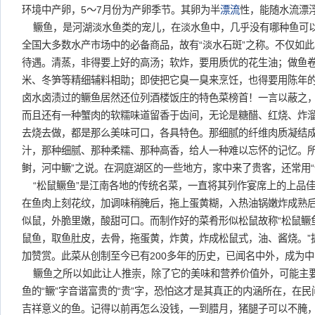
环境中产卵，5～7月份为产卵季节。其卵为半
漂流
性，能随水流漂
鳜鱼，是河湖淡水鱼类的宠儿，在淡水鱼中，几乎没有哪种鱼可
全国大多数水产市场中的必备商品，故有“淡水石斑”之称。不仅如
待遇。清蒸，非得要上好的高汤；软炸，要用质优的花生油；做鱼
米、冬笋等精细辅料相助；即使把它臭一臭来烹饪，也得要用陈年
卤水卤渍过的鳜鱼居然还位列酒楼饭庄的特色菜榜首！一言以蔽之
而且还有一种蟹肉的软糯味道留香于齿间，无论是糖醋、红烧、炸
去烧去做，都是那么美味可口，各具特色。那细腻的纤维肉质凝结
汁，那种细腻、那种柔糯、那种高香，给人一种难以忘怀的记忆。所
鲥，河中鳜”之说。在洞庭湖区的一些地方，家中来了贵客，还常用“
“松鼠鳜鱼”是江南各地的传统名菜，一直将其列作宴席上的上品
在鱼肉上刻花纹，加调味稍腌后，拖上蛋黄糊，入热油锅嫩炸成熟
似鼠，外脆里嫩，酸甜可口。而制作好的菜肴形似松鼠故称“松鼠鳜鱼
鼠鱼，取鱼肚皮，去骨，拖蛋黄，炸黄，炸成松鼠式，油、酱烧。”
加赞赏。此菜从创制至今已有200多年的历史，已闻名中外，成为
鳜鱼之所以如此让人推崇，除了它的美味和营养价值外，可能主
鱼的“鳜”字音谐富贵的“贵”字，恐怕这才是其真正的内涵所在，在
吉祥意义的鱼。记得以前再怎么没钱，一到腊月，猪腿子可以不腌