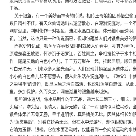
最高统治者皇帝都喜欢食用。据地方志记载：自唐以后，每年都要
干品。
关于银鱼，有一个美妙而神奇的传说。相传王母娘娘因孙悟空偷
数日精神不佳，有天众仙请她出去遨游散心，在漂游洞庭时，一个
洞庭湖里，刹时化作一对银鱼，洁如水晶白如银，体形细小而透明
祖。当然，这也只是一种传说而已，但却包蕴着人们对银鱼美好的
而据史料记载，银鱼早在春秋战国时就被人们看中，视其为圣鱼
原遭楚襄王放逐，怀沙沉于汨罗江，百姓闻之，争相投粽子于水中
作一尾尾灵动的白色小鱼儿，千千万万聚在一起，托起屈原，顺江
时白光冲天，引来众多人望光而拜。人们发现并捞起屈原遗体后，
小小的白色鱼儿却不愿意去，便从此生活在洞庭湖中。《渔父》中就
之尘埃乎”的诗句，既显屈原之清白高洁，也说银鱼洁白忠诚。从此
鱼，多加保护，久而久之，洞庭湖里的银鱼越来越多。
银鱼通体透明，像水晶制作的工艺品，通常长二到三寸，细长，
头扁平，吻尖短，眼睛大，鱼身无鳞，除了一对眼睛似两粒乌砂，
银鱼体柔若无骨无肠，呈半透明状，真是娇美无比。因其体细长如
为“鱼类皇后”。别看它娇柔无比，但在水中漫游时，却似银梭织锦
它喻为玉簪、银梭。它在水面游动时，仅能看到一条向前运动的水