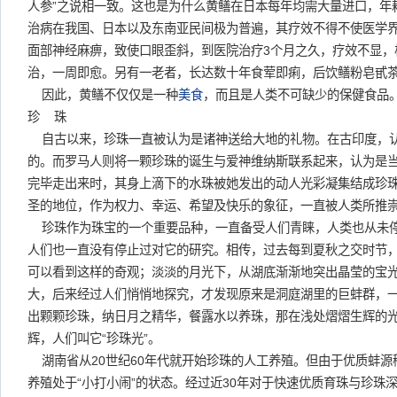
人参”之说相一致。这也是为什么黄鳝在日本每年均需大量进口，年
治病在我国、日本以及东南亚民间极为普遍，其疗效不得不使医学
面部神经麻痹，致使口眼歪斜，到医院治疗3个月之久，疗效不显，
治，一周即愈。另有一老者，长达数十年食荤即痢，后饮鳝粉皂甙茶
因此，黄鳝不仅仅是一种
美食
，而且是人类不可缺少的保健食品
珍 珠
自古以来，珍珠一直被认为是诸神送给大地的礼物。在古印度，
的。而罗马人则将一颗珍珠的诞生与爱神维纳斯联系起来，认为是
完毕走出来时，其身上滴下的水珠被她发出的动人光彩凝集结成珍
圣的地位，作为权力、幸运、希望及快乐的象征，一直被人类所推
珍珠作为珠宝的一个重要品种，一直备受人们青睐，人类也从未
人们也一直没有停止过对它的研究。相传，过去每到夏秋之交时节
可以看到这样的奇观；淡淡的月光下，从湖底渐渐地突出晶莹的宝
大，后来经过人们悄悄地探究，才发现原来是洞庭湖里的巨蚌群，
出颗颗珍珠，纳日月之精华，餐露水以养珠，那在浅处熠熠生辉的
辉，人们叫它“珍珠光”。
湖南省从20世纪60年代就开始珍珠的人工养殖。但由于优质蚌源
养殖处于“小打小闹”的状态。经过近30年对于快速优质育珠与珍珠