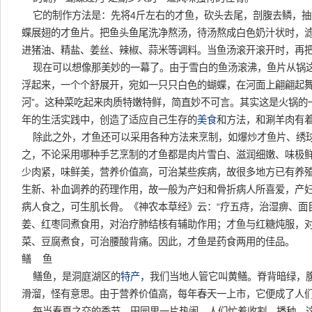
它的制作方法是：先将4斤左右的才鱼，砍头去尾，剖腹去鳞，抽
蝶展翅的才鱼片。把鱼头鱼尾洗净熬汤，待汤熬成白色奶汁状时，
进猪油、精盐、姜丝、辣椒、蒜米等调料。当鱼汤滚开滚开时，再
现在可以想像那美妙的一幕了。由于雪白的鱼汤滚沸，鱼片从锅
浮起来，一个个舒展开，宛如一只只白色的蝴蝶，在河面上翩翩起舞
河”。这种菜吃起来肉质特嫩特鲜，简直妙不可言。其实这是火锅的
年的生活实践中，创造了适应自己生存的
美食
和方法，和涮羊肉有
除此之外，才鱼还可以采用各种方法来烹制，如爆炒才鱼片、绣
之，不论采用哪种手艺烹制的才鱼都是肉片雪白、滋润细嫩、味极
少肉紧，味鲜美，营养价值高，可治某些疾病，故很多地方已有养
生新、补血调养的药理作用，故一般为产妇和骨折病人所喜爱，产
病人食之，可生肌长骨。《神农本草经》云：“疗五痔，治湿痹、面
姜、红枣同煮食用，对治疗肺结核有辅助作用；才鱼与红糖炖服，
菜、豆腐煮食，可治腰酸背痛。因此，才鱼是药食两用的佳品。
鳝 鱼
鳝鱼，是洞庭湖区的
特产
，我们当地人管它叫黄鳝。脊背暗绿，
滑溜，怪有意思。由于营养价值高，每年春天一上市，它便成了人
每当春夏之交的季节，田园里一片热闹。人们忙着收割，播种。