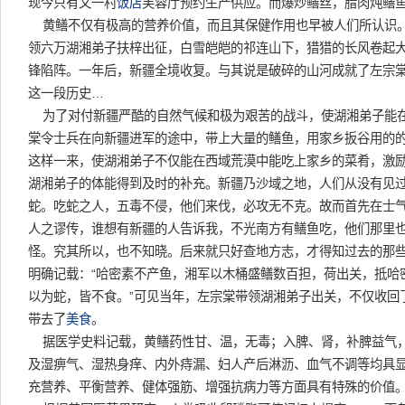
现今只有又一村
饭店
芙蓉厅预约生产供应。而爆炒鳝丝，腊肉炖鳝
黄鳝不仅有极高的营养价值，而且其保健作用也早被人们所认识。
领六万湖湘弟子扶梓出征，白雪皑皑的祁连山下，猎猎的长风卷起
锋陷阵。一年后，新疆全境收复。与其说是破碎的山河成就了左宗
这一段历史…
为了对付新疆严酷的自然气候和极为艰苦的战斗，使湖湘弟子能
棠令士兵在向新疆进军的途中，带上大量的鳝鱼，用家乡扳谷用的
这样一来，使湖湘弟子不仅能在西域荒漠中能吃上家乡的菜肴，激
湖湘弟子的体能得到及时的补充。新疆乃沙域之地，人们从没有见
蛇。吃蛇之人，五毒不侵，他们来伐，必攻无不克。故而首先在士
人之谬传，谁想有新疆的人告诉我，不光南方有鳝鱼吃，他们那里
怪。究其所以，也不知晓。后来就只好查地方志，才得知过去的那
明确记载：“哈密素不产鱼，湘军以木桶盛鳝数百担，荷出关，抵哈
以为蛇，皆不食。”可见当年，左宗棠带领湖湘弟子出关，不仅收回
带去了
美食
。
据医学史料记载，黄鳝药性甘、温，无毒；入脾、肾，补脾益气
及湿痹气、湿热身痒、内外痔漏、妇人产后淋沥、血气不调等均具
充营养、平衡营养、健体强筋、增强抗病力等方面具有特殊的价值