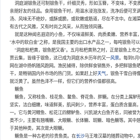
洞庭湖银鱼还可制银鱼干，纤细灵秀，形如玉簪，不变味，不变
亲朋好友的佳品。食用银鱼干时，用温水浸泡涨发，洗净后便可烹
汤、风味无不绝妙，或酥或脆，或软嫩或筋道，尽在不言中。在湘
有古代之风雅，又有时尚之风采，从而独领风骚。
就是这种闻名遐迩的小鱼，不仅味道鲜美、肉质柔嫩、营养丰富
“水中的软白金”之称，是我国主要的出口水产品之一，每吨银鱼可以
“洞庭枇杷黄，银鱼肥又香”。五月枇杷黄熟之时，正是银鱼上市
贾云集，皆缘于银鱼，这已成为洞庭水乡历年的又一
风景
。每到5月
网在湖中扬帆随风跑网。渔民捕得，除供鲜食销售外，多把鲜银鱼
干，是畅销国内外市场的热门货。如果赶上好
天气
，银鱼干雪白得
就泛黄了。虽然色泽不一样，但它们的营养价值都很高。
鳜鱼
鳜鱼，又称桂鱼、桂花鱼、鳌鱼、脊花鱼、胖鳜。在分类上属鲈
坚实，洁白细嫩，味道鲜美，肌间刺少，营养丰富，蛋白质含量高
一。它与黄河鲤鱼、松花江四鳃鲈鱼、兴凯湖大白鱼齐名，同被誉为
类不少，主要有翘嘴鳜、大眼鳜、长体鳜、斑鳜、暗色鳜等。其中
于其他种类，其次是大眼鳜。
鳜鱼是一种古老的珍贵鱼类。在
长沙
马王堆汉墓的随葬动物中，