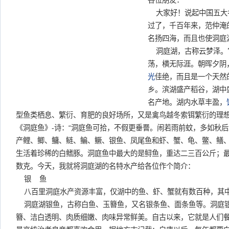
各位朋友：
大家好！说起中国五大
过了，千百年来，范仲淹
名扬四海，而且也使洞庭
洞庭湖，古称云梦泽。它
荡，横无际涯。朝晖夕阴
光
佳绝，而且是一个天然
乡。滨湖盛产稻谷，湖中
名产地。湖内水草丰盈，
型鱼类栖息、繁衍、育肥的良好场所，又是禽鸟越冬索铒繁衍的理
《洞庭鱼》-诗：“洞庭鱼可拾，不假更垂罾。闹若雨前蚊，多如秋后
产鲤、鲫、鳙、鲢、鳊、鳜、银鱼、凤尾鱼和虾、蟹、龟、鳖、鳝
生活着珍稀的白鳍豚。洞庭鱼中最大的是鲟鱼，重达二三百公斤；
数克。今天，我就将洞庭湖的名特水产给各位作个简介：
银 鱼
八百里洞庭水产资源丰富，仅湖中的鱼、虾、蟹就有数百种，其
洞庭湖银鱼，古称白鱼、玉簪鱼，又名银条鱼、面条鱼等。洞庭
簪、洁白透明、肉质细嫩、肉味异常鲜美。自古以来，它就是人们