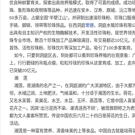
优良种蚌繁育关，探索出高效养殖模式，取得了可喜的成绩。成功
珠、象形珠和夜明珠等品种，并迅速在安乡、汉寿、鼎城、沅江等
50多万亩，占据全国“半壁江山”。并研制出速溶珍珠粉、珍珠口服
手链、脚链、领带等珍珠饰品。在西洞庭
常德
，洞庭水殖珍珠有限
出具有自主知识产权的生物酶解技术，开发活性珍珠粉，居世界领
珠专业市场，数百个珍珠加工产品琳琅满目，年交易额近10亿元。在
首饰、活性珍珠粉、珍珠饮片等深加工产品，吸引了100多家客商，
如今，只要到洞庭区去，到处都可以看到珍珠养殖的壮观景象：
上，行行碧绿的吊瓶点缀，粒粒玲珑的珍珠从这里育成、加工，走
已突破20亿元。
湘 莲
湘莲，是湖南的名产之一，在洞庭湖的广大滨湖地区，由于大都
坦，水域辽阔，土地肥沃，气候温和，十分适于湘莲的生长。荷花
又名水芙蓉、芙渠花、水芝、水芸、玉环、菡萏等，它是中国人喜
花卉之一。因其“出污泥而不染、濯清涟而不妖”，被周敦颐称之为
都为文人墨客所赞赏。传说中国农历六月二十四日是荷花的生日，
活动。
湘莲是一种富有营养、清香味美的上等食品。中国自古就栽培荷花，