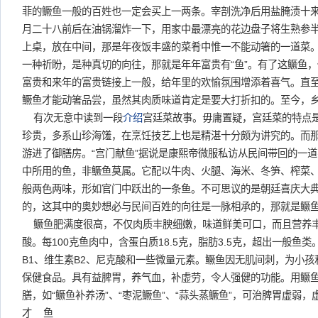
菲的鳜鱼一般的百姓也一定会买上一两条。宰剖洗净后用盐腌渍十
月二十八前后在油锅溜炸一下，用家中最漂亮的花边盘子将生熟参
上桌，放在中间，那是年夜饭丰盛的菜肴中惟一不能动箸的一道菜
一种祈盼，是种真切的向往，那就是年年富贵有“鱼”。有了这鳜鱼
富贵和来年的富贵链接上一般，给年里的欢愉氛围增添着喜气。直
鳜鱼才能动箸品尝，虽然其肉质味道肯定是要大打折扣的。至今，
有次无意中读到一段
介绍
宫廷菜故事。毋庸置疑，宫廷菜的特点
珍贵，多系山珍海馐，在烹饪技艺上也是精湛十分颇为讲究的。而
游进了御膳房。“宫门献鱼”据说是康熙帝微服私访从民间带回的一
中所用的鱼，非鳜鱼莫属。它配以牛肉、火腿、海米、冬笋、榨菜
般两色两味，形如官门中跃出的一条鱼。不可思议的是朝廷喜庆大
的，这其中的奥妙想必与民间百姓的向往是一脉相承的，那就是鳜
鳜鱼肥满度很高，不仅肉质丰腴细嫩，味道鲜美可口，而且营养丰
酸。每100克鱼肉中，含蛋白质18.5克，脂肪3.5克，超出一般鱼
B1、维生素B2、尼克酸和一些微量元素。鳜鱼因无肌间刺，为小
保健食品。具有益脾胃，养气血，补虚劳，令人强健的功能。用鳜鱼肉
膳，如“鳜鱼补养汤”、“枣泥鳜鱼”、“蒜头蒸鳜鱼”，可治脾胃虚弱
才 鱼