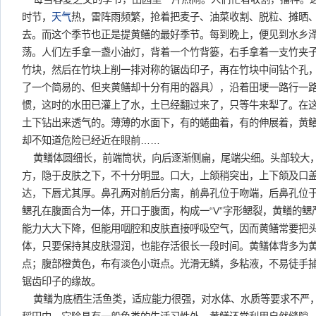
时节，
天气
热，雷阵雨频繁，抢着把麦子、油菜收割、脱粒、摊晒
去。而这个季节也正是提黄鳝的最好季节。每到晚上，便见到水乡
荡。人们左手拿一盏小油灯，背着一个竹背篓，右手拿着一支竹夹
竹块，然后在竹块上削一排对称的锯齿印子，再在竹块中间钻个孔
了一个简易的、但夹黄鳝却十分有用的器具），沿着田埂一路行一
惯，这时的水田已灌上了水，土已经翻过来了，只等牛来犁了。在
土下钻出来透气的。薄薄的水面下，有的蜷曲着，有的伸展着，黄
却不知道危险已经近在眼前……
黄鳝体圆细长，前端筒状，向后逐渐侧扁，尾端尖细。头部较大
方，隐于皮肤之下，不十分明显。口大，上颌稍突出，上下颌及口
达，下唇尤其厚。鼻孔两对前后分离，前鼻孔位于吻端，后鼻孔位
鳃孔在腹面合为一体，开口于腹面，构成一“V”字形鳃裂，黄鳝的
能力大大下降，但能用咽腔和皮肤直接呼吸空气，因而黄鳝常要把
体，只要保持其皮肤湿润，也能存活很长一段时间。黄鳝体背多为
点；腹部橙黄色，布有淡色小斑点。光滑无鳞，多粘液，不易徒手
锯齿印子的缘故。
黄鳝为底栖生活鱼类，适应能力很强，对水体、水质等要求不严