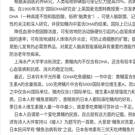
根据美国医药界研究，人类吸收卵磷脂可使记忆力提高20%，而
脂。在1900年东京“国际DHA研究会”上英国麦克图特教授第一次
DHA（一种高度不饱和脂肪酸，俗称“脑黄金”），可使人脑联盟、
性的关注和深入研究，并获知鳝内中富含DHA的结果。国际上已认定
降低血液中胆固醇浓度，可有效地防治动脉硬化引起的心血管疾
固的速率；可有效地减轻人体体内外炎症；可防止癌细胞的扩散；
是胎儿发育的必需营养品，对奠定人脑高智能基础具有重要的潜能
防治老年性痴呆。
上海水产大学李淡秋测定，黄鳝肉内不仅含有DHA，还含有较丰富
心血管病和抗癌、消炎的稳定功效。
最近，日本铃木平光所著《DHA吃鱼健脑》一书中说：黄鳝富含维
生素A的含量很高，100克烤鳝片中含有5000国际单位维生素A，而
之中仅含40国际单位，猪肉仅含17国际单位。维生素A是增强视力
质。日本人称“鳝鱼是眼药”，患眼疾的日本人都知道吃鳝肉的好处
季日本人维生素摄入量一年中最少，故夏季吃黄鳝可弥补这一不足
日本人自谓是一个爱吃黄鳝的民族，自古就有这方面的记载，例
述有诗人大伴家持以《瘦人》为题写的一首歌，大意是“鳝鱼对苦夏
日本民间早有“鳝鱼治病有效”之说。日本各地素有三伏天吃烤鳝鱼片