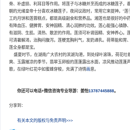
骨、补虚损、利耳目等作用。将莲子与冰糖并烹而成的冰糖莲子，
朝的光绪皇帝十分喜欢冰糖莲子，夜间议政时，常用它来提神。“莲
工的月饼和莲蓉糕点，都是高级副食和营养品。湘莲也是很好的中
有降血压、健脾胃、安神固精、清心润肺的功效。莲心能强心镇静
有滋阴、生肌、清热、散淤的作用。莲须可补肾固精、安神养心。
可清暑解渴，治胸闷腹泻。莲梗宽胸利气，发奶通乳。荷蒂能和胃
莲全身都是宝。
盛夏时节，在湖南广大农村的滨湖沟港，到处绿叶滚珠，荷花吐
爽、玉露摧凉的季节，翡翠玉卵般的莲蓬露出水面，凉风推动莲蓬
歌，在绿叶红花中如蜜蜂穿梭，充满了诗情
画
意。
你还可以电话+微信咨询专业导游：姜怡
13787445888
。
分享到：
有关本文的版权与免责声明>>>