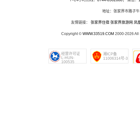
7×24小时热线：
0744-8362888
； 微信：
地址：张家界市路子午
友情链接：
张家界住宿
张家界旅游网
凤
Copyright ©
WWW.33519.COM
2000-2026 Al
经营许可证
湘ICP备
L-HUN-
11006314号-3
100535