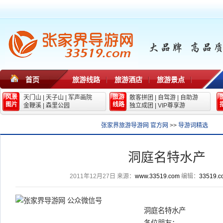
首页
旅游线路
旅游酒店
旅游景点
风景
旅游
天门山
|
天子山
|
军声画院
散客拼团
|
自驾游
|
自助游
图片
线路
金鞭溪
|
森里公园
独立成团
|
VIP尊享游
张家界旅游导游网 官方网
>>
导游词精选
洞庭名特水产
2011年12月27日
来源：
www.33519.com
编辑：
33519.c
洞庭名特水产