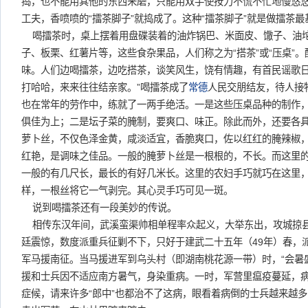
捣，也不能用其他的东西来磨，只能用双手使按力不慌不忙地慢悠
工夫，香喷喷的“擂茶脚子”就捣成了。这种“擂茶脚子”就是做擂茶
喝擂茶时，桌上摆着用盘碟装着的油炸锅巴、米面皮、馓子、油
子、板栗、红薯片等，这些食杂果品，人们称之为“搭茶”或“压桌”
味。人们边喝擂茶，边吃搭茶，谈笑风生，饶有情趣，有首民谣歌日
打哈哈，来来往往结亲家。”喝擂茶成了
常德
人民交朋结友，待人接
也在常年的劳作中，练就了一两手绝活。一是这些压桌品种的制作
俱佳为上；二是坛子菜的腌制，要爽口、味正。除此而外，还要各
萝卜丝，不仅色泽金黄，咸淡适宜，香脆爽口，佐以红红的腌辣椒
红艳，是调味之佳品。一般的腌萝卜丝是一根根的，不长。而这里
一般的有几尺长，最长的有好几米长。这里的农妇手巧就巧在这里
样，一根丝将它一气剥完。其心灵手巧可见一斑。
说到喝擂茶还有一段美妙的传说。
相传东汉年间，武溪蛮渠帅相单程率众起义，大举东出，攻城掠
廷震惊，数度派重兵征剿不下，只好于建武二十五年（49年）春，
军马援南征。当马援进军到乌头村（即湖南桃花源一带）时，“会暑
援和士兵因不适应南方暑气，身染重病。一时，军营里瘟疫蔓延，
症候，请来许多“郎中”也都治不了这病，眼看着病倒的士兵越来越