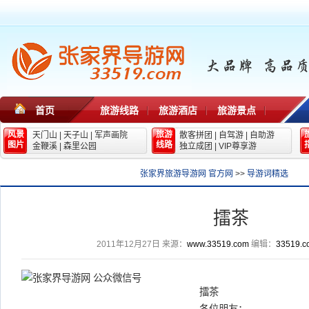
首页
旅游线路
旅游酒店
旅游景点
风景
旅游
天门山
|
天子山
|
军声画院
散客拼团
|
自驾游
|
自助游
图片
线路
金鞭溪
|
森里公园
独立成团
|
VIP尊享游
张家界旅游导游网 官方网
>>
导游词精选
擂茶
2011年12月27日
来源：
www.33519.com
编辑：
33519.c
擂茶