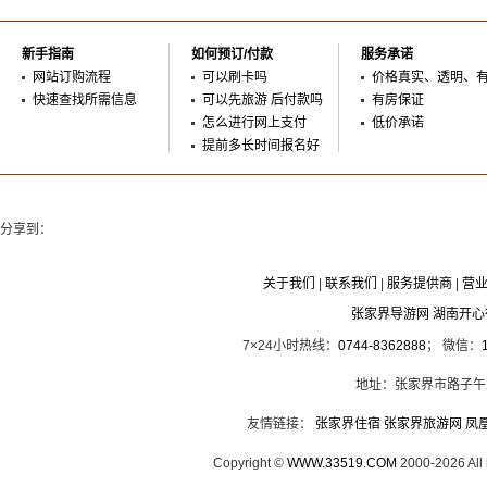
新手指南
如何预订/付款
服务承诺
网站订购流程
可以刷卡吗
价格真实、透明、
快速查找所需信息
可以先旅游 后付款吗
有房保证
怎么进行网上支付
低价承诺
提前多长时间报名好
分享到：
关于我们
|
联系我们
|
服务提供商
|
营
张家界导游网 湖南开
7×24小时热线：
0744-8362888
； 微信：
地址：张家界市路子午
友情链接：
张家界住宿
张家界旅游网
凤
Copyright ©
WWW.33519.COM
2000-2026 Al