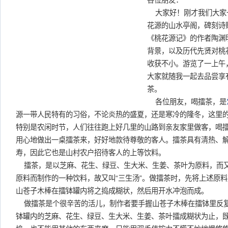
各位朋友：
大家好！刚才我们大家
花源的山水亭阁，碑刻诗
《桃花源记》的作者陶渊
背景，以及历代先贤对桃
收获不小。游览了一上午
大家就随我一起去品尝享
茶。
各位朋友，喝擂茶，是
源一带人民特有的习俗，不论炎热的盛夏，还是寒冷的隆冬，这里
特别是农闲时节，人们往往跑上好几里的山路到亲友家里做客，喝
用心地做出一桌擂茶来，好好地款待尊敬的客人。擂茶具有清热、
寿，因此它也是山村农户招待客人的上等饮料。
擂茶，是以芝麻、花生、绿豆、生大米、生姜、茶叶为原料，而
原料而制作的一种饮料，故又叫“三生汤”。做擂茶时，先将上述原
山苍子木棒在擂钵罐内将之捣成糊状，然后用开水冲泡而成。
做擂茶是个很辛苦的活儿，制作者要手握山苍子木棒在擂钵里反
钵罐内的芝麻、花生、绿豆、生大米、生姜、茶叶擂成糊状为止，