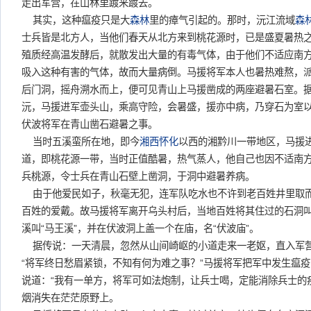
走出军营，在山林里踱来踱去。
其实，这种瘟疫只是大
森林
里的瘴气引起的。那时，沅江流域
森
士兵皆是北方人，当他们春天从北方来到桃花源时，已是盛夏暑热
殖质经高温发酵后，就散发出大量的有毒气体，由于他们不适应南
吸入这种有害的气体，故而大量病倒。马援将军本人也暑热难熬，
后门洞，摇舟溯水而上，便可见青山上马援凿成的两座避暑石室。据
沅，马援进军壶头山，乘高守险，会暑盛，援亦中病，乃穿石为室以
伏波将军在青山凿石避暑之事。
当时五溪蛮所在地，即今
湘西
怀化
以西的湘黔川一带地区，马援
道，即桃花源一带，当时正值酷暑，热气蒸人，他自己也因不适南
兵桃源，令士兵在青山石壁上凿洞，于洞中避暑养病。
由于他爱民如子，秋毫无犯，连军队吃水也不许到老百姓井里取
百姓的爱戴。故马援将军离开乌头村后，当地百姓将其住过的石洞叫
溪叫“马王溪”，并在伏波洞上盖一个在庙，名“伏波庙”。
据传说：一天清晨，忽然从山间崎岖的小道走来一老妪，直入军
“将军终日愁眉紧锁，不知有何为难之事？”马援将军把军中发生瘟
说道：“我有一单方，将军可如法炮制，让兵士喝，定能消除兵士的
烟消失在茫茫原野上。