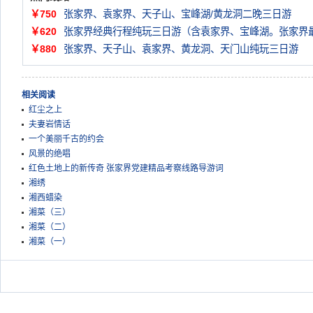
￥750
张家界、袁家界、天子山、宝峰湖/黄龙洞二晚三日游
￥620
张家界经典行程纯玩三日游（含袁家界、宝峰湖。张家界
￥880
张家界、天子山、袁家界、黄龙洞、天门山纯玩三日游
相关阅读
红尘之上
夫妻岩情话
一个美丽千古的约会
风景的绝唱
红色土地上的新传奇 张家界党建精品考察线路导游词
湘绣
湘西蜡染
湘菜（三）
湘菜（二）
湘菜（一）