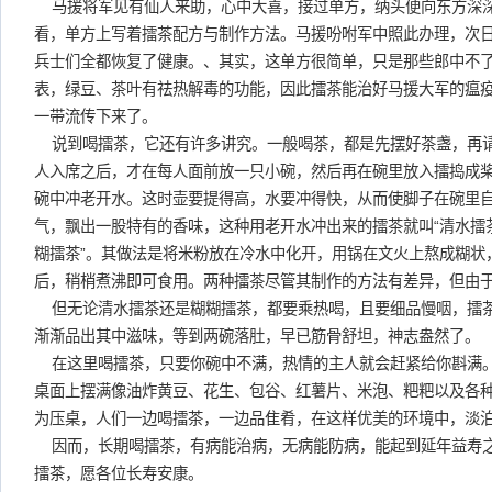
马援将军见有仙人来助，心中大喜，接过单方，纳头便向东方深
看，单方上写着擂茶配方与制作方法。马援吩咐军中照此办理，次
兵士们全都恢复了健康。、其实，这单方很简单，只是那些郎中不
表，绿豆、茶叶有祛热解毒的功能，因此擂茶能治好马援大军的瘟
一带流传下来了。
说到喝擂茶，它还有许多讲究。一般喝茶，都是先摆好茶盏，再
人入席之后，才在每人面前放一只小碗，然后再在碗里放入擂捣成桨
碗中冲老开水。这时壶要提得高，水要冲得快，从而使脚子在碗里
气，飘出一股特有的香味，这种用老开水冲出来的擂茶就叫“清水擂茶
糊擂茶”。其做法是将米粉放在冷水中化开，用锅在文火上熬成糊状
后，稍梢煮沸即可食用。两种擂茶尽管其制作的方法有差异，但由
但无论清水擂茶还是糊糊擂茶，都要乘热喝，且要细品慢咽，擂
渐渐品出其中滋味，等到两碗落肚，早已筋骨舒坦，神志盎然了。
在这里喝擂茶，只要你碗中不满，热情的主人就会赶紧给你斟满
桌面上摆满像油炸黄豆、花生、包谷、红薯片、米泡、粑粑以及各
为压桌，人们一边喝擂茶，一边品隹肴，在这样优美的环境中，淡
因而，长期喝擂茶，有病能治病，无病能防病，能起到延年益寿
擂茶，愿各位长寿安康。