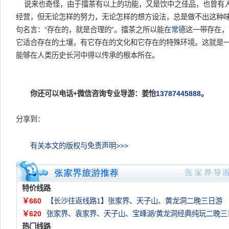
说来也奇怪，由于擂茶有以上的功能，又是饮中之佳品，也曾有
经营，但无论怎样的努力，无论怎样的想方设法，总是做不出这种
句名言：“存在的，就是合理的”。擂茶之所以能在
常德
这一带存在，
它适合存在的土壤，有它存在的文化和它存在的特殊环境。这就是
能够在人类历史长河中得以传承的根本所在。
你还可以电话+微信咨询专业导游：姜怡
13787445888
。
分享到：
有关本文的版权与免责声明>>>
特价线路
￥660
【长沙往返线路1】张家界、天子山、黄龙洞二晚三日游
￥620
张家界、袁家界、天子山、宝峰湖/黄龙洞经典纯玩二晚三
热门线路