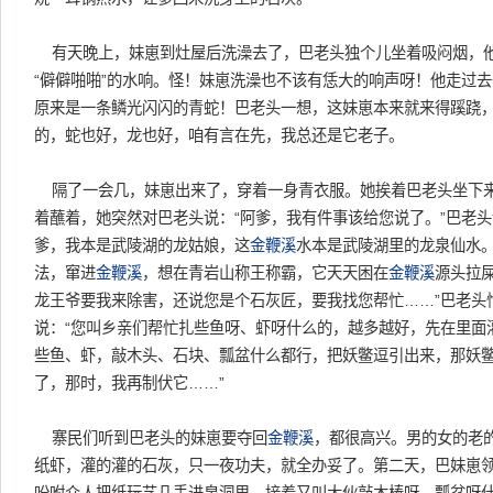
有天晚上，妹崽到灶屋后洗澡去了，巴老头独个儿坐着吸闷烟，
“僻僻啪啪”的水响。怪！妹崽洗澡也不该有恁大的响声呀！他走过
原来是一条鳞光闪闪的青蛇！巴老头一想，这妹崽本来就来得蹊跷
的，蛇也好，龙也好，咱有言在先，我总还是它老子。
隔了一会几，妹崽出来了，穿着一身青衣服。她挨着巴老头坐下
着蘸着，她突然对巴老头说：“阿爹，我有件事该给您说了。”巴老头说
爹，我本是武陵湖的龙姑娘，这
金鞭溪
水本是武陵湖里的龙泉仙水
法，窜进
金鞭溪
，想在青岩山称王称霸，它天天困在
金鞭溪
源头拉
龙王爷要我来除害，还说您是个石灰匠，要我找您帮忙……”巴老头忙
说：“您叫乡亲们帮忙扎些鱼呀、虾呀什么的，越多越好，先在里面
些鱼、虾，敲木头、石块、瓢盆什么都行，把妖鳖逗引出来，那妖
了，那时，我再制伏它……”
寨民们听到巴老头的妹崽要夺回
金鞭溪
，都很高兴。男的女的老
纸虾，灌的灌的石灰，只一夜功夫，就全办妥了。第二天，巴妹崽