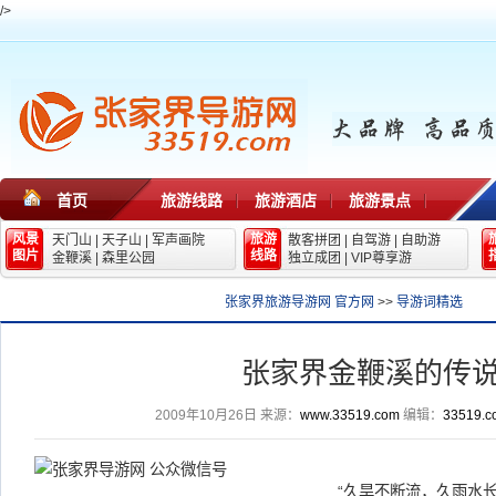
/>
首页
旅游线路
旅游酒店
旅游景点
风景
旅游
天门山
|
天子山
|
军声画院
散客拼团
|
自驾游
|
自助游
图片
线路
金鞭溪
|
森里公园
独立成团
|
VIP尊享游
张家界旅游导游网 官方网
>>
导游词精选
张家界金鞭溪的传
2009年10月26日
来源：
www.33519.com
编辑：
33519.c
“久旱不断流，久雨水长