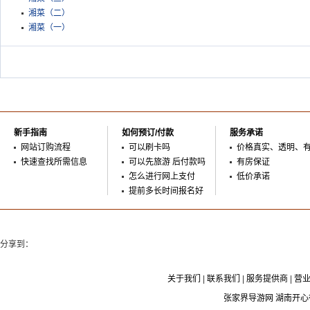
湘菜（二）
湘菜（一）
新手指南
如何预订/付款
服务承诺
网站订购流程
可以刷卡吗
价格真实、透明、
快速查找所需信息
可以先旅游 后付款吗
有房保证
怎么进行网上支付
低价承诺
提前多长时间报名好
分享到：
关于我们
|
联系我们
|
服务提供商
|
营
张家界导游网 湖南开