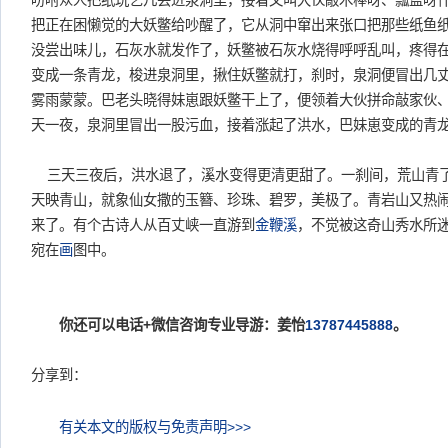
吩咐众人把纸玩艺几丢进泉洞里，接着又叫大伙敲木棒呀、瓢盆呀
把正在困懒觉的大妖鳖给吵醒了，它从洞中窜出来张口把那些纸鱼
没尝出味儿，石灰水就发作了，妖鳖被石灰水烧得呼呼乱叫，疼得
变成一条青龙，梭进泉洞里，揪住妖鳖就打，刹时，泉洞便冒出几
雾雨蒙蒙。巴老头晓得妹崽跟妖鳖干上了，便领着大伙拼命敲家伙
天一夜，泉洞里冒出一股污血，接着涨起了洪水，巴妹崽变成的青
三天三夜后，洪水退了，溪水变得更清更甜了。一刹间，荒山青
天映青山，就象仙女撒的玉簪、珍珠、碧罗，美极了。青岩山又热
来了。有个古诗人从百丈峡一直游到
金鞭溪
，不觉被这奇山秀水所
宛在
画
图中。
你还可以电话+微信咨询专业导游：姜怡
13787445888
。
分享到：
有关本文的版权与免责声明>>>