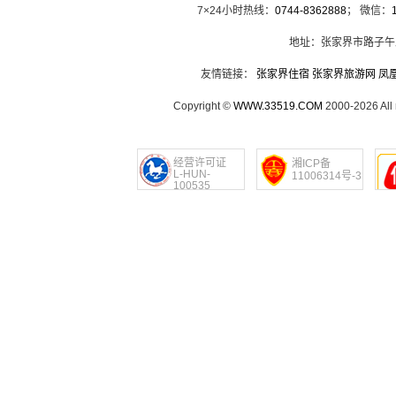
7×24小时热线：
0744-8362888
； 微信：
地址：张家界市路子午
友情链接：
张家界住宿
张家界旅游网
凤
Copyright ©
WWW.33519.COM
2000-2026 Al
经营许可证
湘ICP备
L-HUN-
11006314号-3
100535