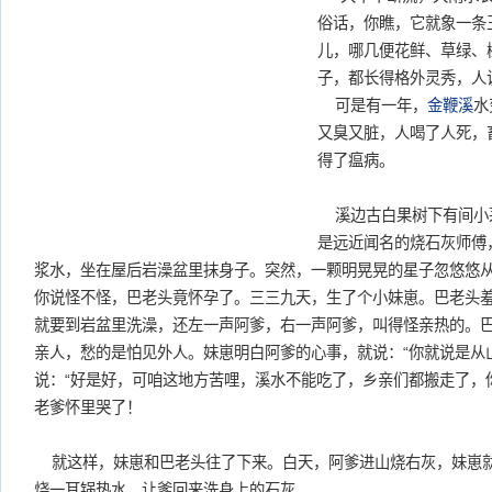
俗话，你瞧，它就象一条
儿，哪几便花鲜、草绿、
子，都长得格外灵秀，人
可是有一年，
金鞭溪
水
又臭又脏，人喝了人死，
得了瘟病。
溪边古白果树下有间小
是远近闻名的烧石灰师傅
浆水，坐在屋后岩澡盆里抹身子。突然，一颗明晃晃的星子忽悠悠
你说怪不怪，巴老头竟怀孕了。三三九天，生了个小妹崽。巴老头
就要到岩盆里洗澡，还左一声阿爹，右一声阿爹，叫得怪亲热的。
亲人，愁的是怕见外人。妹崽明白阿爹的心事，就说：“你就说是从
说：“好是好，可咱这地方苦哩，溪水不能吃了，乡亲们都搬走了，
老爹怀里哭了！
就这样，妹崽和巴老头往了下来。白天，阿爹进山烧右灰，妹崽
烧一耳锅热水，让爹回来洗身上的石灰。