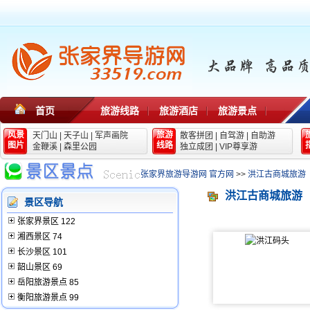
首页
旅游线路
旅游酒店
旅游景点
风景
旅游
天门山
|
天子山
|
军声画院
散客拼团
|
自驾游
|
自助游
图片
线路
金鞭溪
|
森里公园
独立成团
|
VIP尊享游
张家界旅游导游网 官方网
>>
洪江古商城旅游
洪江古商城旅游
景区导航
张家界景区 122
湘西景区 74
长沙景区 101
韶山景区 69
岳阳旅游景点 85
衡阳旅游景点 99