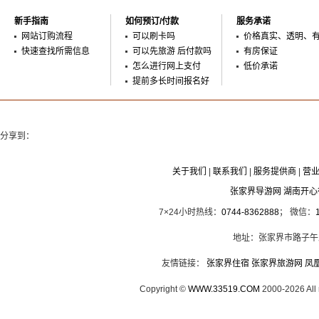
新手指南
如何预订/付款
服务承诺
网站订购流程
可以刷卡吗
价格真实、透明、
快速查找所需信息
可以先旅游 后付款吗
有房保证
怎么进行网上支付
低价承诺
提前多长时间报名好
分享到：
关于我们
|
联系我们
|
服务提供商
|
营
张家界导游网 湖南开
7×24小时热线：
0744-8362888
； 微信：
地址：张家界市路子午
友情链接：
张家界住宿
张家界旅游网
凤
Copyright ©
WWW.33519.COM
2000-2026 Al