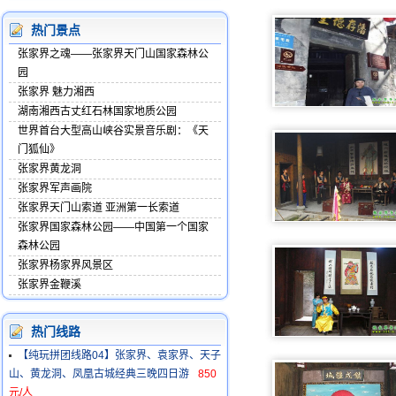
热门景点
张家界之魂——张家界天门山国家森林公
园
张家界 魅力湘西
湖南湘西古丈红石林国家地质公园
世界首台大型高山峡谷实景音乐剧：《天
门狐仙》
张家界黄龙洞
张家界军声画院
张家界天门山索道 亚洲第一长索道
张家界国家森林公园——中国第一个国家
森林公园
张家界杨家界风景区
张家界金鞭溪
热门线路
【纯玩拼团线路04】张家界、袁家界、天子
山、黄龙洞、凤凰古城经典三晚四日游
850
元/人