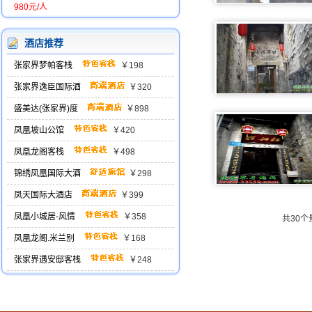
980元/人
酒店推荐
张家界梦帕客栈
￥198
张家界逸臣国际酒
￥320
盛美达(张家界)度
￥898
凤凰坡山公馆
￥420
凤凰龙阁客栈
￥498
锦绣凤凰国际大酒
￥298
凤天国际大酒店
￥399
凤凰小城居-风情
￥358
共30
凤凰龙阁.米兰别
￥168
张家界遇安邸客栈
￥248