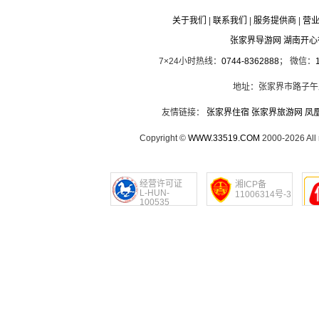
关于我们
|
联系我们
|
服务提供商
|
营
张家界导游网 湖南开
7×24小时热线：
0744-8362888
； 微信：
地址：张家界市路子午
友情链接：
张家界住宿
张家界旅游网
凤
Copyright ©
WWW.33519.COM
2000-2026 Al
经营许可证
湘ICP备
L-HUN-
11006314号-3
100535