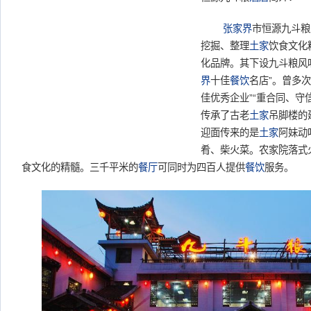
张家界
市恒源九斗粮
挖掘、整理
土家
饮食文化
化品牌。其下设九斗粮风
界
十佳
餐饮
名店”。曾多次
佳优秀企业”“重合同、守
传承了古老
土家
吊脚楼的
迎面传来的是
土家
阿妹动
肴、柴火菜。农家院落式
食文化的精髓。三千平米的
餐厅
可同时为四百人提供
餐饮
服务。