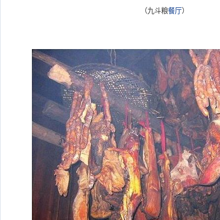
（九斗粮
餐厅
）