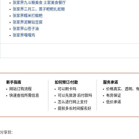
张家界九斗粮美食 土家美食餐厅
张家界三月三，蒿子粑粑扎蛇眼
张家界糯米打糍粑
张家界泥鳅钻豆腐
张家界山苍子油
张家界嘎嘎鸡
新手指南
如何预订/付款
服务承诺
网站订购流程
可以刷卡吗
价格真实、透明、
快速查找所需信息
可以先旅游 后付款吗
有房保证
怎么进行网上支付
低价承诺
提前多长时间报名好
分享到：