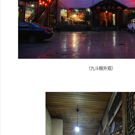
（九斗粮外观）