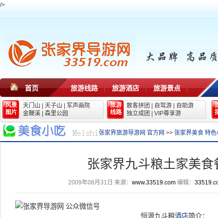
/>
首页
旅游线路
旅游酒店
旅游景点
风景
旅游
天门山
|
天子山
|
军声画院
散客拼团
|
自驾游
|
自助游
图片
线路
金鞭溪
|
森里公园
独立成团
|
VIP尊享游
张家界旅游导游网 官方网
>>
张家界美食 特色
张家界九斗粮土家美食
2009年08月31日
来源：
www.33519.com
编辑：
33519.c
恒源九斗粮
酒店
简介：