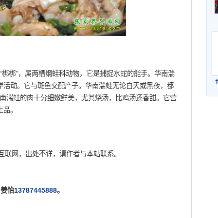
梆梆”，属两栖纲蛙科动物，它是捕捉水蛇的能手。华南湍
岸活动。它与斑鱼交配产子。华南湍蛙无论白天或黑夜，都
。华南湍蛙的肉十分细嫩鲜美，尤其烧汤，比鸡汤还香甜。它营
上品。
互联网，出处不详，请作者与本站联系。
姜怡
13787445888
。