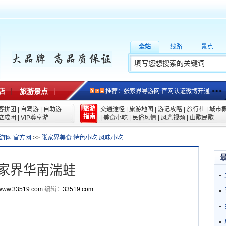
全站
线路
景点
店
旅游景点
推荐：张家界导游网 官网认证微博开通
>>>
旅游
客拼团
|
自驾游
|
自助游
交通途径
|
旅游地图
|
游记攻略
|
旅行社
|
城市
指南
立成团
|
VIP尊享游
|
美食小吃
|
民俗风情
|
风光视频
|
山歌民歌
游网 官方网
>>
张家界美食 特色小吃 风味小吃
家界华南湍蛙
www.33519.com
编辑：
33519.com