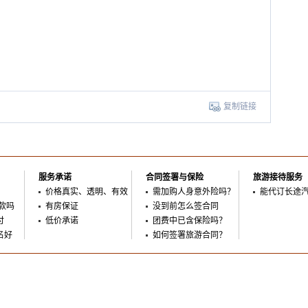
复制链接
服务承诺
合同签署与保险
旅游接待服务
价格真实、透明、有效
需加购人身意外险吗？
能代订长途
款吗
有房保证
没到前怎么签合同
付
低价承诺
团费中已含保险吗？
名好
如何签署旅游合同？