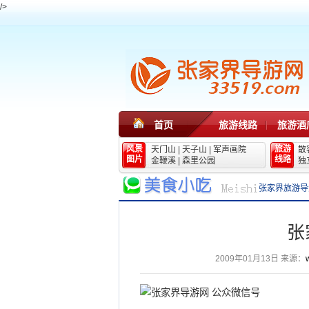
/>
首页
旅游线路
旅游酒
风景
旅游
天门山
|
天子山
|
军声画院
散
图片
线路
金鞭溪
|
森里公园
独
张家界旅游导
张
2009年01月13日
来源：