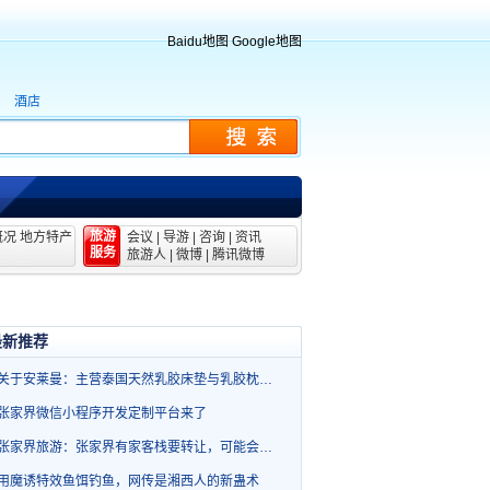
Baidu地图
Google地图
酒店
旅游
概况
地方特产
会议
|
导游
|
咨询
|
资讯
服务
旅游人
|
微博
|
腾讯微博
最新推荐
关于安莱曼：主营泰国天然乳胶床垫与乳胶枕…
张家界微信小程序开发定制平台来了
张家界旅游：张家界有家客栈要转让，可能会…
用魔诱特效鱼饵钓鱼，网传是湘西人的新蛊术