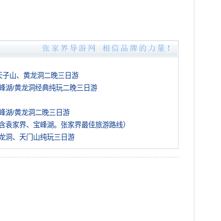
天子山、黄龙洞二晚三日游
峰湖/黄龙洞经典纯玩二晚三日游
峰湖/黄龙洞二晚三日游
含袁家界、宝峰湖。张家界最佳旅游路线）
龙洞、天门山纯玩三日游