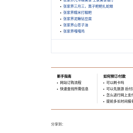
张家界九斗粮美食 土家美食餐厅
张家界三月三，蒿子粑粑扎蛇眼
张家界糯米打糍粑
张家界泥鳅钻豆腐
张家界山苍子油
张家界嘎嘎鸡
新手指南
如何预订/付款
网站订购流程
可以刷卡吗
快速查找所需信息
可以先旅游 后付
怎么进行网上支
提前多长时间报
分享到：