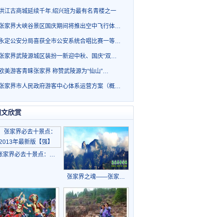
洪江古商城延续千年.绍兴班为最有名青楼之一
张家界大峡谷景区国庆期间将推出空中飞行体…
永定公安分局喜获全市公安系统合唱比赛一等…
张家界武陵源城区装扮一新迎中秋、国庆“双…
欧美游客青睐张家界 称赞武陵源为“仙山”…
张家界市人民政府游客中心体系运营方案（概…
图文欣赏
张家界必去十景点：…
张家界之魂——张家…