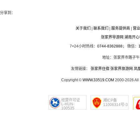
分享到：
关于我们
|
联系我们
|
服务提供商
|
营
张家界导游网 湖南开
7×24小时热线：
0744-8362888
； 微信：
地址：张家界市路子午
友情链接：
张家界住宿
张家界旅游网
凤
Copyright ©
WWW.33519.COM
2000-2026 Al
经营许可证
湘ICP备
L-HUN-
11006314号-3
100535