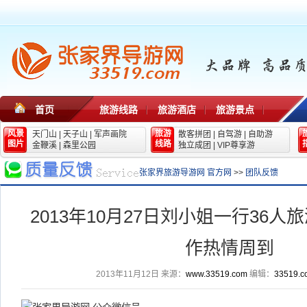
首页
旅游线路
旅游酒店
旅游景点
风景
旅游
天门山
|
天子山
|
军声画院
散客拼团
|
自驾游
|
自助游
图片
线路
金鞭溪
|
森里公园
独立成团
|
VIP尊享游
张家界旅游导游网 官方网
>>
团队反馈
2013年10月27日刘小姐一行36
作热情周到
2013年11月12日
来源：
www.33519.com
编辑：
33519.c