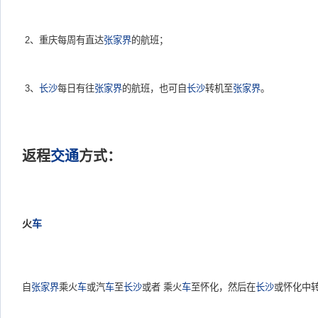
2、重庆每周有直达
张家界
的航班；
3、
长沙
每日有往
张家界
的航班，也可自
长沙
转机至
张家界
。
返程
交通
方式：
火
车
自
张家界
乘火
车
或汽
车
至
长沙
或者 乘火
车
至怀化，然后在
长沙
或怀化中