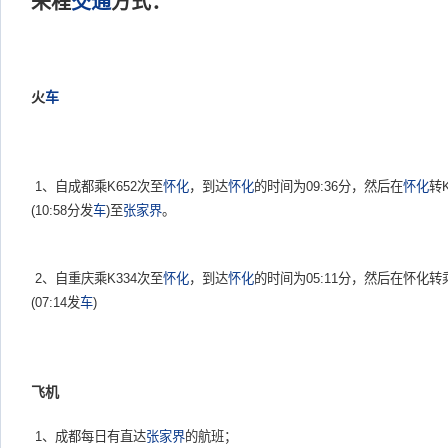
来程
交通
方式：
火
车
1、自成都乘K652次至
怀化
，到达
怀化
的时间为09:36分，然后在
怀化
转K
(10:58分发
车
)至
张家界
。
2、自重庆乘K334次至
怀化
，到达
怀化
的时间为05:11分，然后在怀化转乘1
(07:14发
车
)
飞机
1、成都每日有直达
张家界
的航班；