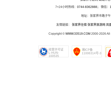
7×24小时热线：
0744-8362888
； 微信：
地址：张家界市路子午
友情链接：
张家界住宿
张家界旅游网
凤
Copyright ©
WWW.33519.COM
2000-2026 Al
经营许可证
湘ICP备
L-HUN-
11006314号-3
100535