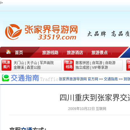
/>
首页
旅游线路
旅游酒店
旅游景点
风景
旅游
天门山
|
天子山
|
军声画院
散客拼团
|
自驾游
|
自助游
图片
线路
金鞭溪
|
森里公园
独立成团
|
VIP尊享游
张家界旅游导游网 官方网
>>
交通指南
>>
到
四川重庆到张家界交
2009年10月22日
互联网