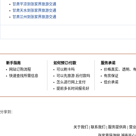
甘肃平凉到张家界旅游交通
甘肃天水到张家界旅游交通
甘肃兰州到张家界旅游交通
新手指南
如何预订/付款
服务承诺
网站订购流程
可以刷卡吗
价格真实、透明、
快速查找所需信息
可以先旅游 后付款吗
有房保证
怎么进行网上支付
低价承诺
提前多长时间报名好
分享到：
关于我们
|
联系我们
|
服务提供商
|
营
张家界导游网 湖南开