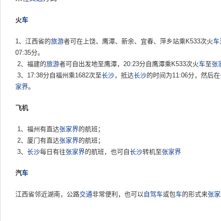
火
车
1、江西省的
旅游
者可在上饶、鹰潭、新余、宜春、萍乡站乘K533次火
车
07:35分。
2、福建的
旅游
者可自出发地至鹰潭，20:23分自鹰潭乘K533次火
车
至
张
3、17:38分自福州乘1682次至
长沙
，抵达
长沙
的时间为11:06分，然后在
家界
。
飞机
1、福州有直达
张家界
的航班；
2、厦门有直达
张家界
的航班；
3、
长沙
每日有往
张家界
的航班，也可自
长沙
转机至
张家界
汽
车
江西省邻近湖南，公路
交通
非常便利，也可以
自驾车
或包
车
的形式来
张家