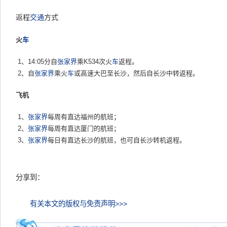
返程
交通
方式
火
车
1、14:05分自
张家界
乘K534次火
车
返程。
2、自
张家界
乘火
车
或高速大巴至长沙，然后自长沙中转返程。
飞机
1、
张家界
每周有直达福州的航班；
2、
张家界
每周有直达厦门的航班；
3、
张家界
每日有直达长沙的航班，也可自长沙转机返程。
分享到：
有关本文的版权与免责声明>>>