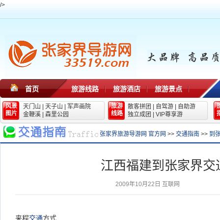
/>
首页
旅游线路
旅游酒店
旅游景点
风景
旅游
天门山
|
天子山
|
军声画院
散客拼团
|
自驾游
|
自助游
图片
线路
金鞭溪
|
森里公园
独立成团
|
VIP尊享游
张家界旅游导游网 官方网
>>
交通指南
>>
到
江西福建到张家界交
2009年10月22日
互联网
来程
交通
方式