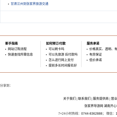
甘肃兰州到张家界旅游交通
新手指南
如何预订/付款
服务承诺
网站订购流程
可以刷卡吗
价格真实、透明、
快速查找所需信息
可以先旅游 后付款吗
有房保证
怎么进行网上支付
低价承诺
提前多长时间报名好
分享到：
关于我们
|
联系我们
|
服务提供商
|
营
张家界导游网 湖南开
7×24小时热线：
0744-8362888
； 微信：