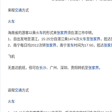
来程
交通
方式
火
车
海南省的游客以乘火
车
的形式来
张家界
须在湛江市中转。
1、自出发地至湛江，15:25分自湛江乘1474次火
车
至
张家界
，抵达
2、南宁每日均2012次转
张家界
，南宁发
车
时间为17:50，抵达
张家
飞机
无直达航班，但可在
长沙
、广州、深圳、贵阳转机至
张家界
。
返程
交通
方式
火
车