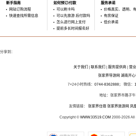
新手指南
如何预订/付款
服务承诺
网站订购流程
可以刷卡吗
价格真实、透明、
快速查找所需信息
可以先旅游 后付款吗
有房保证
怎么进行网上支付
低价承诺
提前多长时间报名好
分享到：
关于我们
|
联系我们
|
服务提供商
|
营
张家界导游网 湖南开
7×24小时热线：
0744-8362888
； 微信：
地址：张家界市路子午
友情链接：
张家界住宿
张家界旅游网
凤
Copyright ©
WWW.33519.COM
2000-2026 Al