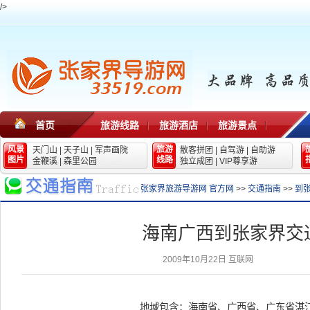
/>
首页
旅游线路
旅游酒店
旅游景点
风景
旅游
天门山
|
天子山
|
军声画院
散客拼团
|
自驾游
|
自助游
图片
线路
金鞭溪
|
森里公园
独立成团
|
VIP尊享游
张家界旅游导游网 官方网
>>
交通指南
>>
到
海南广西到张家界交
2009年10月22日
互联网
地域包含：海南省、广西省、广东省湛