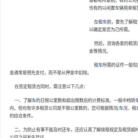
容都有所差别。有的公司
也有的以闲置
车
辆用来租
在
租车
前，要先了解租
以确定是否为己所需。
然后，咨询各家的租赁
金等情况。
租车
所需的证件一般包
金通常是预先支付，而不是从押金中扣除。
在签定租赁合同时，需注意以下几点：
一、了解
车
的日限公里数和超出限数后的计费标准。一般中档轿
内，但也有许多租赁公司是不限公里数的，您可根据情况(
车
况、租
的综合条件。
二、为防止有事不能及时还车，还应认真了解续租规定及租赁超
公司之间发生异议。