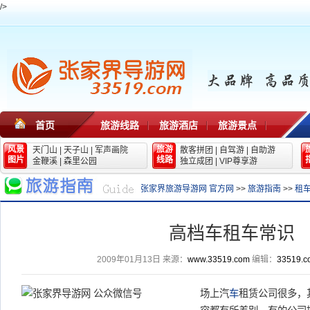
/>
首页
旅游线路
旅游酒店
旅游景点
风景
旅游
天门山
|
天子山
|
军声画院
散客拼团
|
自驾游
|
自助游
图片
线路
金鞭溪
|
森里公园
独立成团
|
VIP尊享游
张家界旅游导游网 官方网
>>
旅游指南
>>
租
高档车租车常识
2009年01月13日
来源：
www.33519.com
编辑：
33519.c
场上汽
车
租赁公司很多，