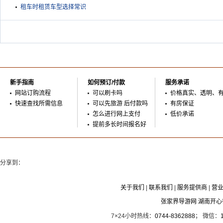
租车时租赁车型选择常识
新手指南
如何预订/付款
服务承诺
网站订购流程
可以刷卡吗
价格真实、透明、
快速查找所需信息
可以先旅游 后付款吗
有房保证
怎么进行网上支付
低价承诺
提前多长时间报名好
分享到：
关于我们
|
联系我们
|
服务提供商
|
营
张家界导游网 湖南开
7×24小时热线：
0744-8362888
； 微信：