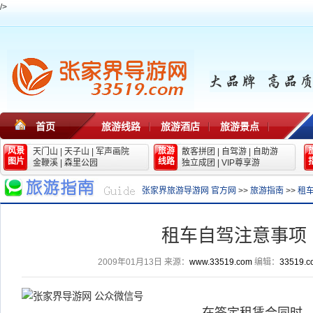
/>
首页
旅游线路
旅游酒店
旅游景点
风景
旅游
天门山
|
天子山
|
军声画院
散客拼团
|
自驾游
|
自助游
图片
线路
金鞭溪
|
森里公园
独立成团
|
VIP尊享游
张家界旅游导游网 官方网
>>
旅游指南
>>
租
租车自驾注意事项
2009年01月13日
来源：
www.33519.com
编辑：
33519.c