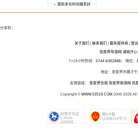
提前多长时间报名好
分享到：
关于我们
|
联系我们
|
服务提供商
|
营
张家界导游网 湖南开
7×24小时热线：
0744-8362888
； 微信：
地址：张家界市路子午
友情链接：
张家界住宿
张家界旅游网
凤
Copyright ©
WWW.33519.COM
2000-2026 Al
经营许可证
湘ICP备
L-HUN-
11006314号-3
100535