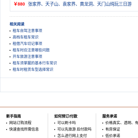
￥880
张家界、天子山、袁家界、黄龙洞、天门山纯玩三日游
相关阅读
租车自驾注意事项
高档车租车常识
租借汽车切记事项
租车时应注意哪些问题
开车旅游注意事项
租车须掌握的基本行车常识
租车时租赁车型选择常识
新手指南
如何预订/付款
服务承诺
网站订购流程
可以刷卡吗
价格真实、透明、
快速查找所需信息
可以先旅游 后付款吗
有房保证
怎么进行网上支付
低价承诺