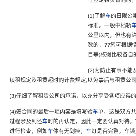
在签定租赁合同时
(1)了解
车
的日限公
标准。一般中档轿
公里以内，但也有
数的，??您可根据情
目等)权衡比较各自
(2)为防止有事不能
续租规定及租赁超时的计费规定,以免事后与租赁公
(3)仔细了解租赁公司的承诺，以充分享受各项应得
(4)签合同的最后一项内容是填写验
车
单，这是双方
过程涉及到还
车
时的再认定，因此一定要认真对待。
进行检查，例如
车
体有无划痕，
车
灯是否完整，车锁