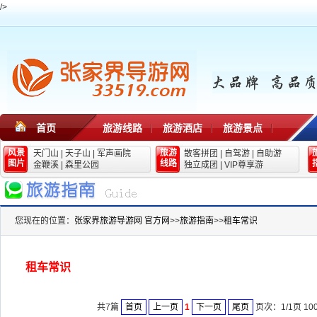
/>
首页
旅游线路
旅游酒店
旅游景点
风景
旅游
天门山
|
天子山
|
军声画院
散客拼团
|
自驾游
|
自助游
图片
线路
金鞭溪
|
森里公园
独立成团
|
VIP尊享游
您现在的位置：
张家界旅游导游网 官方网
>>
旅游指南
>>
租车常识
租车常识
共7篇
首页
上一页
1
下一页
尾页
页次：1/1页 10