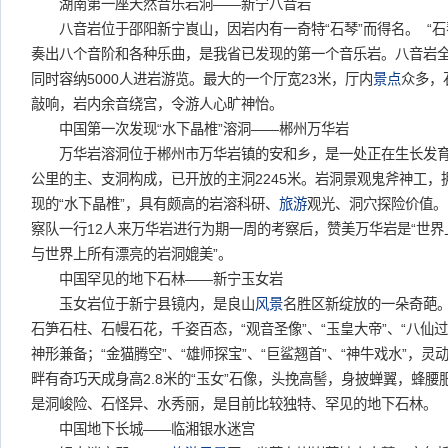
湖南第一座天然音乐岩洞——新宁八音岩
八音岩位于邵阳新宁崀山，因岩内有一奇特“石琴”而得名。 “石琴
奏出八个音阶和各种乐曲，是我省已发现的第一个音乐岩。八音岩全长
同时容纳5000人进岩游览。最大的一个厅宽23米，厅内
景点
众多，
敲响，岩内余音绕宫，令游人心旷神怡。
中国第一次发现“水下晶椎”溶洞——郴州万华岩
万华岩溶洞位于郴州市万华岩镇的安和乡，是一处正在生长发育
公里的主、支洞构成，已开放的主洞2245米。岩洞景观鬼斧神工
现的“水下晶椎”，具有颇高的岩溶科研、
旅游
观光、洞穴探险价值。1
察队一行12人来万华岩进行为期一周的考察后，赞美万华岩是“世
与世界上所有漂亮的岩洞媲美”。
中国罕见的地下石林——新宁玉女岩
玉女岩位于新宁县镜内，是良山
风景
名胜区新绽放的一朵奇葩
石笋石柱、石幔石花，千姿百态，“观音圣像”、“玉皇大帝”、“八仙过
神形兼备；“金猫腾空”、“雄师探宝”、“巨鲨翘首”、“神牛戏水”，灵
畔有奇巧天成身高2.8米的“玉女”石像，头挽高髻，身披蝉翼，蜂
是洞峻险、石怪异、水秀丽，是目前比较独特、罕见的地下石林。
中国地下长城——临湘银水迷宫