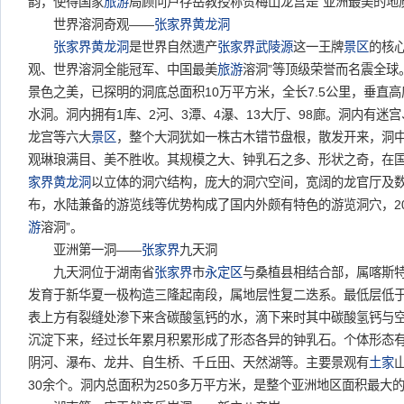
韵，使得国家
旅游
局顾问卢存岳教授称赞梅山龙宫是“亚洲最美的地
世界溶洞奇观——
张家界
黄龙洞
张家界
黄龙洞
是世界自然遗产
张家界武陵源
这一王牌
景区
的核
观、世界溶洞全能冠军、中国最美
旅游
溶洞”等顶级荣誉而名震全球
景色之美，已探明的洞底总面积10万平方米，全长7.5公里，垂直高
水洞。洞内拥有1库、2河、3潭、4瀑、13大厅、98廊。洞内有迷
龙宫等六大
景区
，整个大洞犹如一株古木错节盘根，散发开来，洞
观琳琅满目、美不胜收。其规模之大、钟乳石之多、形状之奇，在
家界
黄龙洞
以立体的洞穴结构，庞大的洞穴空间，宽阔的龙官厅及
布，水陆兼备的游览线等优势构成了国内外颇有特色的游览洞穴，20
游
溶洞”。
亚洲第一洞——
张家界
九天洞
九天洞位于湖南省
张家界
市
永定区
与桑植县相结合部，属喀斯
发育于新华夏一极构造三隆起南段，属地层性复二迭系。最低层低于
表上方有裂缝处渗下来含碳酸氢钙的水，滴下来时其中碳酸氢钙与
沉淀下来，经过长年累月积累形成了形态各异的钟乳石。个体形态
阴河、瀑布、龙井、自生桥、千丘田、天然湖等。主要景观有
土家
30余个。洞内总面积为250多万平方米，是整个亚洲地区面积最大的