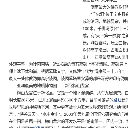
泉窟官洞 鬼斧神工
湖南最大的佛教沩仰高
“千佛洞”位于宁乡县崔
成的溶洞，地貌复杂，并
100米。千佛洞原名“十
成，有“天下第一佛洞”之
长，洞谷幽深，迂回曲折
沩仰高宗陵园，占地面积
山）。石墙最高有150厘
外观平整，为陵园围墙。近2米高的青石墓碑上字迹清晰。墓碑最上
师上逸下休和尚。根据墓碑文字，其修建年代为“清康熙三十五年”
最大一处佛教沩仰高宗陵园，陵园墓塔里安葬的都是深得密印寺沩
亚洲最美的地质博物园——新化梅山龙宫
梅山龙宫位于新化县，它是一个地下溶洞群，共有九层洞穴，由
明长度2876米，已开发的面积58600平方米，目前可游览的
路线
长
世界罕见的神秘地下河。其中更有被誉为五大世界溶洞景观之绝“哪吒出
宫”、“峡谷云天”、“水中金山”。2003年第九届全国洞穴研究会的
在全国是首屈一指。梅山龙宫的开发水平是“湖南第一、国内一流、