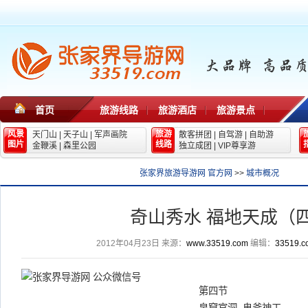
首页
旅游线路
旅游酒店
旅游景点
风景
旅游
天门山
|
天子山
|
军声画院
散客拼团
|
自驾游
|
自助游
图片
线路
金鞭溪
|
森里公园
独立成团
|
VIP尊享游
张家界旅游导游网 官方网
>>
城市概况
奇山秀水 福地天成（
2012年04月23日
来源：
www.33519.com
编辑：
33519.c
第四节