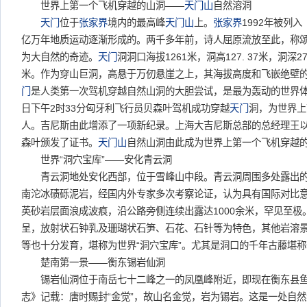
世界上第一个飞机穿越的山洞——
天门山
自然溶洞
天门
位于
张家界
境内的最高峰
天门山
上。
张家界
1992年被列
亿万年地质运动逐渐形成的。两千多年前，诗人屈原流放至此，称
为大自然的奇迹。
天门
洞洞口海拔1261米，洞高127. 37米，洞深27
米。作为穿山巨洞，高悬于万仞悬崖之上，其海拔高度和飞嵌绝壁
门
是人类第一次驾机穿越自然山洞的大胆尝试，是最为轰动的世界体育挑
日下午2时33分匈牙利飞行员贝森叶驾机成功穿越
天门
洞，为世界上
人。吉尼斯由此增添了一项新纪录。上海大吉尼斯总部的总经理王
森叶颁发了证书。
天门山
自然山洞由此成为世界上第一个飞机穿越
世界“洞穴宝库”——安化青云洞
青云洞地处安化西部，位于雪峰山中段。青云洞周围多处露出的
南沱冰碛砾泥岩，经国内外专家多次考察论证，认为具有国际对比
英砂岩层面浪成波痕，沿公路旁侧连续出露达1000余米，罕见至
呈，放射状石钟乳及珊瑚状石笋、石花、石针等为特色，其他岩溶
等也十分发育，堪称为世界“洞穴宝库”。尤其是洞口的千年古藤堪
楚南第一景——衡东锡岩仙洞
锡岩仙洞位于南岳七十二峰之一的凤凰峰附近，即现在衡东县鱼
志》记载：唐时赐封“金觉”，故山名金觉，岩为锡岩。这是一处自