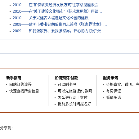
2010——在“加快转变经济发展方式”征求意见座谈会…
2010——在“关于建设文化强市”（征求意见稿）座谈…
2010——关于兴建古人堤遗址文化公园的建议
2009——致函市委书记胡伯俊同志兼附《张家界读本》…
2009——知我张家界、爱我张家界，齐心协力打好“张…
新手指南
如何预订/付款
服务承诺
网站订购流程
可以刷卡吗
价格真实、透明、
快速查找所需信息
可以先旅游 后付款吗
有房保证
怎么进行网上支付
低价承诺
提前多长时间报名好
分享到：