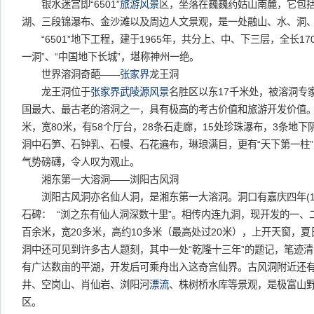
银水迷宫即“6501”
旅游
风景
区，坐落在巍巍药姑山南麓，它包括：
湖、三段锦瀑布、金沙滩以及周边人文景观，是一处融山、水、洞
“6501”地下工程，建于1965年，共分上、中、下三层，全长17
一洞”、“中国地下长城”，堪称神州一绝。
世界溶洞奇葩——
张家界
龙王洞
龙王洞位于
张家界武陵源
风景
名胜区以东17千米处，被溶洞专
国最大、最古老的溶洞之一，具有极高的考古价值和旅游开发价值。
米，宽80米，有58个厅台，28条石走廊，15处珍珠瀑布，3条地下
洞中石笋、石钟乳、石幔、石花遍布，琳琅满目，更有“天下第一柱
气势磅礴，令人叹为观止。
湘东第一大溶洞——浏阳古风洞
浏阳古风洞亦名仙人洞，是湘东第一大溶洞。洞口有嘉庆四年(17
石碑： “浏之东有仙人洞深数十里”。相传内连九洞，现开发的一、
百余米，宽20多米，高约10多米（最高处过20米），上开天窗，
洞中还可见到许多古人题刻，其中一处“乾隆十三年”的题记，笔迹
有广达数亩的平湖，开发后可乘舟出入这奇宫仙界。古风洞附近还
井、空岗山、肖仙岩、浏阳河
漂流
、株树桥水库等景观，是极富山
区。