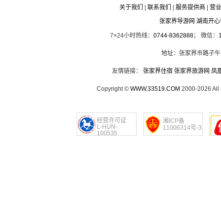
关于我们
|
联系我们
|
服务提供商
|
营
张家界导游网 湖南开
7×24小时热线：
0744-8362888
； 微信：
地址：张家界市路子午
友情链接：
张家界住宿
张家界旅游网
凤
Copyright ©
WWW.33519.COM
2000-2026 Al
经营许可证
湘ICP备
L-HUN-
11006314号-3
100535