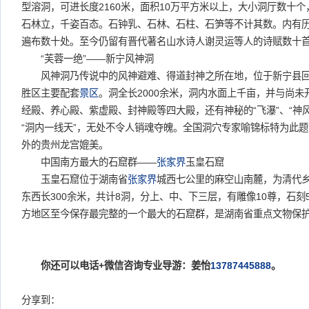
型溶洞，可进长度2160米，面积10万平方米以上，大小洞厅数十
石林立，千姿百态。石钟乳、石林、石柱、石笋等不计其数。内有
遍布数十处。至今仍留有晋代著名山水诗人谢灵运等人的诗赋数十
“芙蓉一绝”——新宁风神洞
风神洞乃传说中的风神避难、得道封神之所在地，位于新宁县回
胜区主要配套
景区
。洞全长2000余米，洞内水面上千亩，并与尚
经殿、养心殿、紫虚殿、封神殿等四大殿，还有神秘的“飞瀑”、“神风
“洞内一线天”，无处不令人销魂夺魄。全国洞穴专家喻锦标特为此题
外的贵州龙宫媲美。
中国南方最大的石窟群——
张家界
玉皇石窟
玉皇石窟位于湖南省
张家界
城西七公里的麻空山南麓，为清代
东西长300余米，共计8洞，分上、中、下三层，有雕像10尊，石刻
方地区至今保存最完整的一个最大的石窟群，是湖南省重点文物保
你还可以电话+微信咨询专业导游：姜怡
13787445888
。
分享到：