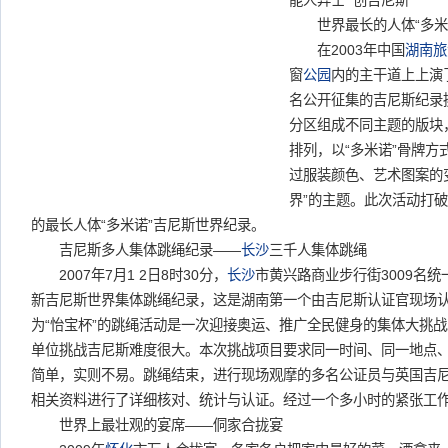
能人异士 创吉尼斯
世界最长的人体“多米
在2003年中国
湖南旅
窗
公园
内的主干道上上演了
名公开征集的吉尼斯纪录
分区组成不同主题的版块
排列，以“多米诺”骨牌
过服装颜色、艺术图案的
界”的主题。此次活动打破
的最长人体“多米诺”吉尼斯世界纪录。
吉尼斯多人集体跳绳纪录——
长沙
三千人集体跳绳
2007年7月1 2日8时30分，
长沙
市黄兴路商业步行街3009名
新吉尼斯世界集体跳绳纪录，这是湖南第一个由吉尼斯认证官现场
为“怡宝杯”的跳绳活动是一次迎接奥运、推广全民健身的集体大挑
单位挑战吉尼斯难度很大。本次挑战项目要求同一时间、同一地点、3
简单，实则不易。跳绳结束，进行现场观摩的多名公证员与英国吉
相关资料进行了详细核对、统计与认证。经过一个多小时的紧张工
世界上最壮观的宴席——侗家合拢宴