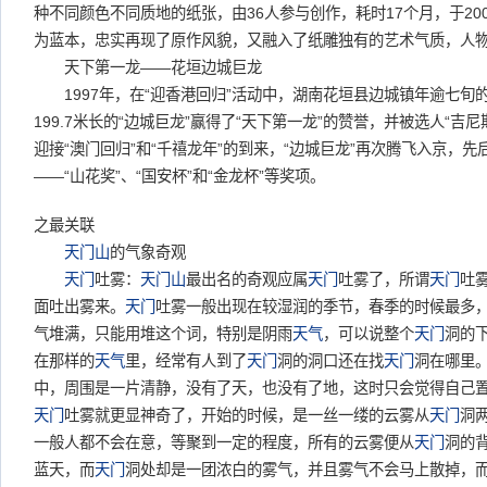
种不同颜色不同质地的纸张，由36人参与创作，耗时17个月，于20
为蓝本，忠实再现了原作风貌，又融入了纸雕独有的艺术气质，人
天下第一龙——花垣边城巨龙
1997年，在“迎香港回归”活动中，湖南花垣县边城镇年逾七旬
199.7米长的“边城巨龙”赢得了“天下第一龙”的赞誉，并被选人“吉尼
迎接“澳门回归”和“千禧龙年”的到来，“边城巨龙”再次腾飞入京，
——“山花奖”、“国安杯”和“金龙杯”等奖项。
之最关联
天门山
的气象奇观
天门
吐雾：
天门山
最出名的奇观应属
天门
吐雾了，所谓
天门
吐
面吐出雾来。
天门
吐雾一般出现在较湿润的季节，春季的时候最多
气堆满，只能用堆这个词，特别是阴雨
天气
，可以说整个
天门
洞的
在那样的
天气
里，经常有人到了
天门
洞的洞口还在找
天门
洞在哪里
中，周围是一片清静，没有了天，也没有了地，这时只会觉得自己
天门
吐雾就更显神奇了，开始的时候，是一丝一缕的云雾从
天门
洞
一般人都不会在意，等聚到一定的程度，所有的云雾便从
天门
洞的背
蓝天，而
天门
洞处却是一团浓白的雾气，并且雾气不会马上散掉，