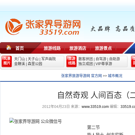
首页
旅游线路
旅游酒店
旅游景点
风景
旅游
天门山
|
天子山
|
军声画院
散客拼团
|
自驾游
|
自助游
图片
线路
金鞭溪
|
森里公园
独立成团
|
VIP尊享游
张家界旅游导游网 官方网
>>
城市概况
自然奇观 人间百态（
2012年04月23日
来源：
www.33519.com
编辑：
33519.c
第二节