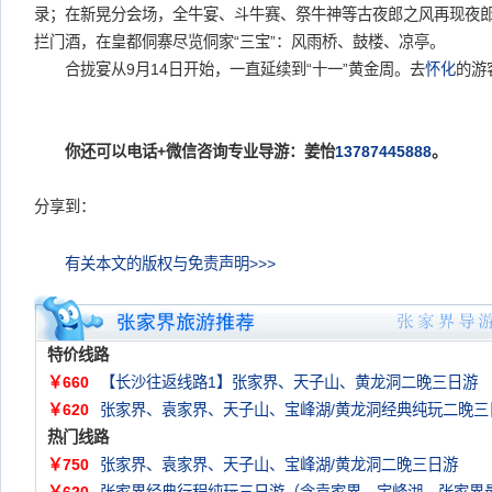
录；在新晃分会场，全牛宴、斗牛赛、祭牛神等古夜郎之风再现夜
拦门酒，在皇都侗寨尽览侗家“三宝”：风雨桥、鼓楼、凉亭。
合拢宴从9月14日开始，一直延续到“十一”黄金周。去
怀化
的游
你还可以电话+微信咨询专业导游：姜怡
13787445888
。
分享到：
有关本文的版权与免责声明>>>
特价线路
￥660
【长沙往返线路1】张家界、天子山、黄龙洞二晚三日游
￥620
张家界、袁家界、天子山、宝峰湖/黄龙洞经典纯玩二晚三
热门线路
￥750
张家界、袁家界、天子山、宝峰湖/黄龙洞二晚三日游