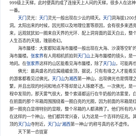
999级上天梯，此时便真的成了连接天上人间的天梯，很多人在这
一番。
天门
灵光：
天门
灵光一般出现在少云的晴天。
天门
洞海拔120
洞。太阳出来的时候，因光照以及地理位置等原因，会有很多束透
来，远观就犹如一圈来自天界的光环．配上洞背面的蓝天白云，整
人生百态的天镜，瑰丽奇幻。
海市蜃楼：大家都知道海市蜃楼一般出现在大海、沙漠等空旷的
海市蜃楼。
张家界
有人用相机抓拍到
天门山
上海市蜃楼的镜头，是
地阏。在
张家界
这样的山区能看见海市蜃楼，除了
天门山
，可能再
佛光：最具盛名的应属峨嵋金顶，据说，只有有缘之人才能看
的游客都看见过佛光。
天门山
为
湘西
第一神山，出现佛光也是情理
繁，并且出现的时间和地点不等却是让人琢磨不透。一次佛光，是
程中发现的，那天雾气很大，整个索道都运行在牛奶般的浓雾里，
在前面的那个吊箱周围围绕着一圈白亮的光圈，因为前面的吊箱是
那一圈亮白显得特别的显眼，整个吊箱的人都沸腾了。他们所有的
在这样的一个神山，他们都异常兴奋，认为这是一个吉祥的征兆。
顶的
天门山
寺附近，
天门山
“
湘西
第一神山”的称号真的名不虚传。
天下第一合拢宴