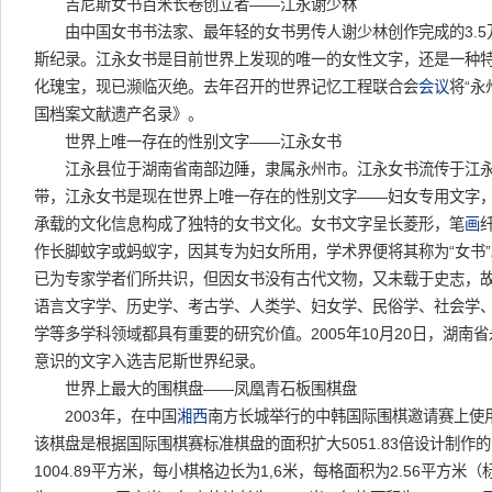
吉尼斯女书百米长卷创立者——江永谢少林
由中国女书书法家、最年轻的女书男传人谢少林创作完成的3.5
斯纪录。江永女书是目前世界上发现的唯一的女性文字，还是一种
化瑰宝，现已濒临灭绝。去年召开的世界记忆工程联合会
会议
将“永
国档案文献遗产名录》。
世界上唯一存在的性别文字——江永女书
江永县位于湖南省南部边陲，隶属永州市。江永女书流传于江永
带，江永女书是现在世界上唯一存在的性别文字——妇女专用文字
承载的文化信息构成了独特的女书文化。女书文字呈长菱形，笔
画
作长脚蚊字或蚂蚁字，因其专为妇女所用，学术界便将其称为“女书
已为专家学者们所共识，但因女书没有古代文物，又未载于史志，
语言文字学、历史学、考古学、人类学、妇女学、民俗学、社会学
学等多学科领域都具有重要的研究价值。2005年10月20日，湖南
意识的文字入选吉尼斯世界纪录。
世界上最大的围棋盘——凤凰青石板围棋盘
2003年，在中国
湘西
南方长城举行的中韩国际围棋邀请赛上使
该棋盘是根据国际围棋赛标准棋盘的面积扩大5051.83倍设计制作的
1004.89平方米，每小棋格边长为1,6米，每格面积为2.56平方米（