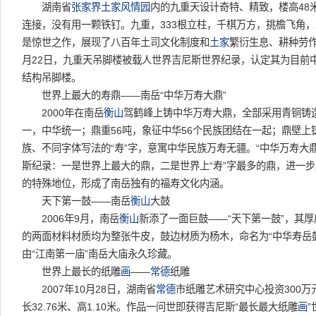
湖南省
张家界土家风情园
内的九重天设计奇特、精致，楼高48
连接，没有用一颗铁钉。九重，333根立柱，千棋万方，挑檐飞角，
是惊世之作，展现了八百年土司文化制度和
土家
繁衍生息、耕种劳作
月22日，九重天吊脚楼被载人世界吉尼斯世界纪录，认定其为目前
结构吊脚楼。
世界上最大的寿鼎——南岳“中华万寿大鼎”
2000年在南岳
衡山
驾鹤峰上铸中华万寿大鼎，全部采用青铜铸造
一，中华统一；鼎重56吨，象征中华56个民族团结在一起；鼎壁上铸
族、不同字体写法的“寿”字，意寓中华民族万寿无疆。“中华万寿大
斯纪录：一是世界上最大的鼎，二是世界上“寿”字最多的鼎，进一
的特殊地位，形成了南岳独有的福寿文化内涵。
天下第一鼓——南岳
衡山
大鼓
2006年9月，南岳
衡山
新添了一面巨鼓——“天下第一鼓”，其厚度1
的两面材料材质均为整张牛皮，鼓边材质为杨木，命名为“中华寿岳
由“江南第一庙”南岳大庙永久珍藏。
世界上最长的纸雕
画
——
常德
纸雕
2007年10月28日，湖南省
常德
市纸雕艺术研究中心投资300万
长32.76米、高1.10米。作品一问世即获得吉尼斯“最长最大纸雕
画