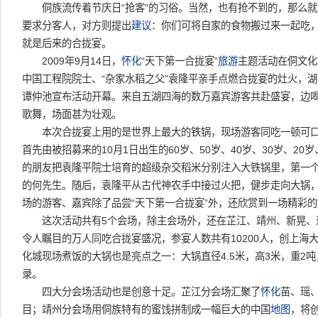
侗族流传着节庆日“抢客”的习俗。当然，也有抢不到的，那么就
要求分客人，对方则提出
建议
：你们可将自家的食物搬过来一起吃
就是后来的合拢宴。
2009年9月14日，
怀化
“天下第一合拢宴”
旅游
主题活动在侗文化
中国工程院院士、“杂家水稻之父”袁隆平亲手点燃合拢宴的灶火，
谭仲池宣布活动开幕。来自五湖四海的数万嘉宾游客共赴盛宴，边
歌舞，场面甚为壮观。
本次合拢宴上用的是世界上最大的铁锅，现场游客同吃一顿可口的
首先由被招募来的10月1日出生的60岁、50岁、40岁、30岁、20
的朋友把袁隆平院士培育的超级杂交稻米分别注入大铁锅里，第一个
的何先生。随后，袁隆平从古代神农手中接过火把，健步走向大锅
场的游客、嘉宾除了品尝“天下第一合拢宴”外，还欣赏到一场精彩
这次活动共有5个会场，除主会场外，还在芷江、靖州、新晃、
令人瞩目的万人同吃合拢宴盛况，参宴人数共有10200人，创上海
化城现场煮饭的大锅也是亮点之一：大锅直径4.5米，高3米，重2吨
录。
四大分会场活动也是创意十足。芷江分会场汇聚了
怀化
苗、瑶
目；靖州分会场用侗族特有的蜜饯拼制成一幅巨大的中国
地图
，将创