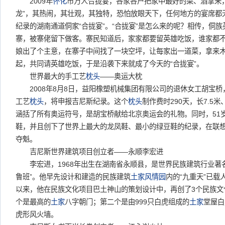
2009年
怀化
市万人合拢宴，各家各户把家中最好的菜、酒拿来
龙”，其热闹，其壮观，其独特，恐怕放眼天下，任何地方的宴席都
纪录的湖南通道侗家“合拢宴”。“合拢宴”是怎么来的呢？相传，侗
寨，被寨佬留下做客。寨民知道后，家家都要留英雄吃饭，谁家都
娘出了个主意，在寨子中间找了一块空坪，让每家出一道菜，拿来
起，共同请英雄吃饭，于是沿袭下来就成了今天的“合拢宴”。
世界最大的手工艺
枕头
——奥运大枕
2008年8月8日，益阳橡塑机械集团有限公司的退休女工胡宝桥
工艺
枕头
，将申报吉尼斯纪录。这个
枕头
制作费时290天，长7.5
涵括了所有奥运符号，是胡宝桥献给北京奥运会的礼物。同时，51岁
鞋，并且创下了世界上最大的龙凤鞋、最小的绿豆鞋的纪录，在联
夺魁。
吉尼斯世界建筑项目创立者——永顺李宏进
李宏进，1968年出生在湖南省永顺县，是世界民族建筑行业著名
鲁班”。他早先设计和建造的民族建筑
土家
风情园
内的“九重天”已载
以来，他在民族文化项目巴土神山的策划设计中，再创了3个民族文
个是最高的
土家
八字朝门；第二个是由999只白虎组成的
土家
堂屋白
虎形风火墙。