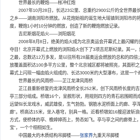
世界最长的鞭炮——枨冲红炮
2007年10月28日，长达23公里、总重约2900公斤的全世界最
之乡——湖南浏阳市燃放。从花炮始祖的诞生地大瑶镇到浏阳市的将军
度，鞭炮1小时10分钟的燃放，创造了新的鞭炮燃放记录。
吉尼斯烟花焰火——浏阳烟花
2008年8月8日，绝美的焰火成为北京奥运会开幕式上最闪耀的
夺目！北京开幕式上燃放的浏阳焰火创下了3项吉尼斯纪录。其一，
之最，总数达12万多发，是以往所有28届奥运会燃放的总和的四
放覆盖面积达100多平方公里，整个北京城区都将被照亮，其面积
幕式上闪现一幅由焰火组成的、长达3000米的大型瀑布，这是一个
世界最长的风雨桥——芷江龙津风雨桥
芷江县重新修复的龙津风雨桥全长252米，创下风雨桥长度的吉
亭三部分组成。桥墩16个，呈舰形状，用规则四方的青石岩围砌而成。
远望似长龙戏水，威武雄俊，生气勃勃。钢筋水泥桥面上的廊、亭浑
廊”。桥高达15米，坐入巷穹，别具一格。近看桥墩如16艘迎波斩
方式，使桥体的亭、檐婷婷而上，势态如飞。亭与亭之间的廊脊上，
宝”，一个个栩栩如生。
中国最大的木质结构吊脚楼——
张家界
九重天吊脚楼