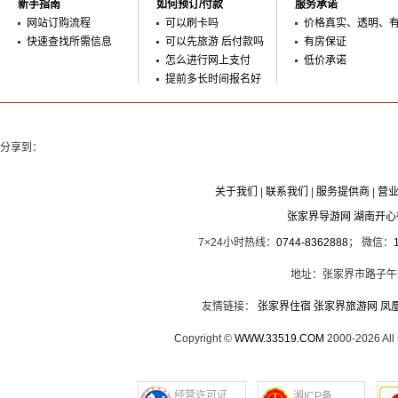
新手指南
如何预订/付款
服务承诺
网站订购流程
可以刷卡吗
价格真实、透明、
快速查找所需信息
可以先旅游 后付款吗
有房保证
怎么进行网上支付
低价承诺
提前多长时间报名好
分享到：
关于我们
|
联系我们
|
服务提供商
|
营
张家界导游网 湖南开
7×24小时热线：
0744-8362888
； 微信：
地址：张家界市路子午
友情链接：
张家界住宿
张家界旅游网
凤
Copyright ©
WWW.33519.COM
2000-2026 Al
经营许可证
湘ICP备