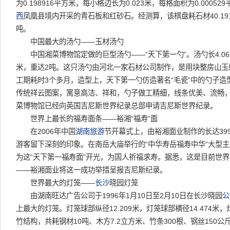
为0.198916平方米，每小格边长为0.023米，每格面积为0.000
西
凤凰县境内开采的青石板和红砂石。经测算，该棋盘耗石材40.19立
吨。
中国最大的汤勺——玉材汤勺
中国湘菜博物馆定做的巨型汤勺——“天下第一勺”。汤勺长4.06米、宽
米，重达2吨。这只汤勺由河北一家石材公司制作，是用块整房山玉
工期耗时3个多月，造型上，天下第一勺仿造著名“毛瓷”中的勺子
传统祥云图案，寓意高洁、祥和，勺子做工精细，线条优美、流畅
菜博物馆已经向英国吉尼斯世界纪录总部申请吉尼斯世界纪录。
世界上最长的福寿面条——裕湘“福寿”面
在2006年中国
湖南旅游
节开幕式上，由裕湘面业制作的长达399
游客留下深刻的印象。在南岳大庙举行的“中华寿岳福寿中华”大型
为这“天下第一福寿面”开光，为国人祈福求寿。据悉，这是目前世
——裕湘面业将这一成功举措呈报吉尼斯纪录。
世界最大的灯笼——
长沙
晓园灯笼
由湖南旺达广告公司于1996年1月10日至2月10日在长沙晓园
公
上最大的灯笼。灯笼球部纵径12.209米，灯笼球部横径14.474米，
竹结构，共耗钢材10吨、木方7.2立方米、竹条300根、钢丝150