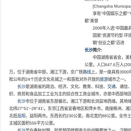
[Changsha Municipali
享有“中国娱乐之都”“
都”美誉
2008年入选“中国最具
国家“资源节约型 环境
朝“创业之都”迈进
长沙
简介:
中国湖南省省会，美称“星
公里，人口647.6万人(2
万，位于湖南省中部，湘江下游，京广铁
路线
上，是一座具有3000
批公布的24个历史文化名城之一和首批对外开放的
旅游
城市之一。
长沙
是湖南省的政治、经济、文化、教育、科技、
交通
、通信
织、商贸和食品加工工业为主的综合性工商业城市，亦是中西部地
长沙
市位于湖南省东部偏北，湘江下游和长浏盆地西缘。其地域范围为东经
北纬27°51′~28°41′。东邻江西省宜春地区和萍乡市，南接株洲
北抵
岳阳
、益阳两市。东西长约230公里，南北宽约88公里。全市土地
主城区面积556平方公里。
长沙
早在春秋时期，就是楚国雄踞南方的战略要地之一。汉朝的