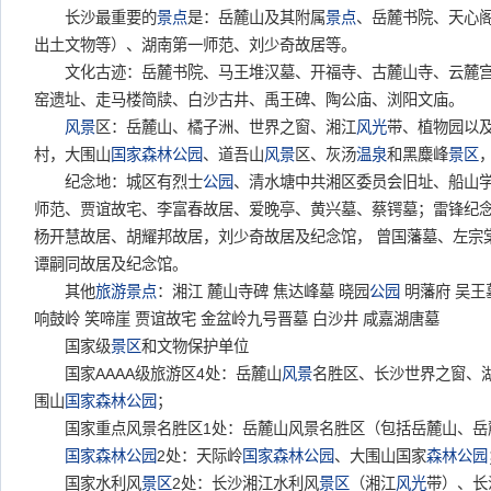
长沙最重要的
景点
是：岳麓山及其附属
景点
、岳麓书院、天心
出土文物等）、湖南第一师范、刘少奇故居等。
文化古迹：岳麓书院、马王堆汉墓、开福寺、古麓山寺、云麓宫
窑遗址、走马楼简牍、白沙古井、禹王碑、陶公庙、浏阳文庙。
风景
区：岳麓山、橘子洲、世界之窗、湘江
风光
带、植物园以
村，大围山
国家森林公园
、道吾山
风景
区、灰汤
温泉
和黑麋峰
景区
纪念地：城区有烈士
公园
、清水塘中共湘区委员会旧址、船山
师范、贾谊故宅、李富春故居、爱晚亭、黄兴墓、蔡锷墓；雷锋纪
杨开慧故居、胡耀邦故居，刘少奇故居及纪念馆， 曾国藩墓、左宗
谭嗣同故居及纪念馆。
其他
旅游景点
：湘江 麓山寺碑 焦达峰墓 晓园
公园
明藩府 吴王
响鼓岭 笑啼崖 贾谊故宅 金盆岭九号晋墓 白沙井 咸嘉湖唐墓
国家级
景区
和文物保护单位
国家AAAA级旅游区4处：岳麓山
风景
名胜区、长沙世界之窗、
围山
国家森林公园
；
国家重点风景名胜区1处：岳麓山风景名胜区（包括岳麓山、岳
国家森林公园
2处：天际岭
国家森林公园
、大围山国家
森林公园
国家水利风
景区
2处：长沙湘江水利风
景区
（湘江
风光
带）、长