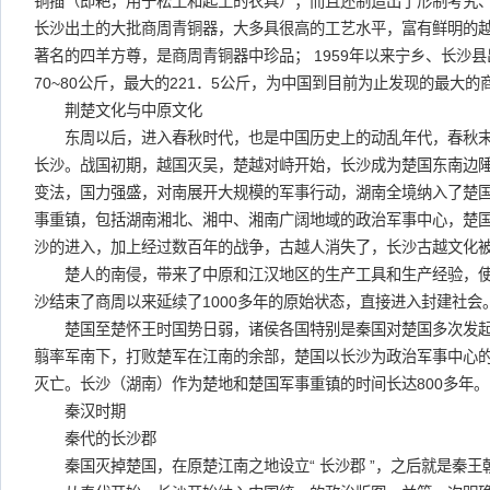
铜插（即耙，用于松土和起土的农具）；而且还制造出了形制考究
长沙出土的大批商周青铜器，大多具很高的工艺水平，富有鲜明的越族
著名的四羊方尊，是商周青铜器中珍品； 1959年以来宁乡、长沙
70~80公斤，最大的221．5公斤，为中国到目前为止发现的最大的
荆楚文化与中原文化
东周以后，进入春秋时代，也是中国历史上的动乱年代，春秋末
长沙。战国初期，越国灭吴，楚越对峙开始，长沙成为楚国东南边
变法，国力强盛，对南展开大规模的军事行动，湖南全境纳入了楚
事重镇，包括湖南湘北、湘中、湘南广阔地域的政治军事中心，楚
沙的进入，加上经过数百年的战争，古越人消失了，长沙古越文化
楚人的南侵，带来了中原和江汉地区的生产工具和生产经验，使
沙结束了商周以来延续了1000多年的原始状态，直接进入封建社会
楚国至楚怀王时国势日弱，诸侯各国特别是秦国对楚国多次发起战
翦率军南下，打败楚军在江南的余部，楚国以长沙为政治军事中心
灭亡。长沙（湖南）作为楚地和楚国军事重镇的时间长达800多年。
秦汉时期
秦代的长沙郡
秦国灭掉楚国，在原楚江南之地设立“ 长沙郡 ”，之后就是秦王