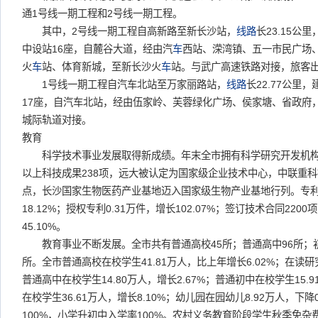
通1号线一期工程和2号线一期工程。
其中，2号线一期工程自高新路至新长沙站，
线路
长23.15公里
中设站16座，自麓谷大道，经由汽
车
西站、溁湾镇、五一市民广场
火
车
站、体育新城，至新长沙火
车
站。与武广高速铁路对接，旅客出
1号线一期工程自汽车北站至万家丽路站，
线路
长22.77公里，
17座，自汽车北站，经由伍家岭、芙蓉绿化广场、侯家塘、省政府
城际轨道对接。
教育
科学技术事业发展取得新成绩。年末全市拥有科学研究开发机构
以上科技成果238项，远大被认定为国家级企业技术中心，中联重
点，长沙国家生物医药产业基地迈入国家级生物产业基地行列。专利申
18.12%；授权专利0.31万件，增长102.07%；签订技术合同2200
45.10%。
教育事业不断发展。全市共有普通高校45所；普通高中96所；初中
所。全市普通高校在校学生41.81万人，比上年增长6.02%；在读研究生
普通高中在校学生14.80万人，增长2.67%；普通初中在校学生15.9
在校学生36.61万人，增长8.10%；幼儿园在园幼儿8.92万人，下
100%，小学升初中入学率100%。农村义务教育阶段学生秋季免杂费