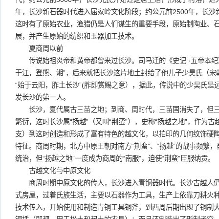
年，长沙新石器时代进入屈家岭文化阶段；约公元前2500年，长
这时有了原始农业，渔猎仍是人们谋生的重要手段，原始制陶业、
展，并产生原始的纺织和玉器加工技术。
夏商周以前
传说始祖炎帝和黄帝都曾来过长沙。司马迁的《史记 ·五帝本纪
于江，登熊、湘”，后来就把长沙这片地土封给了他儿子少昊氏（宋
“始于云阳，胙土长沙”(胙即赏赐之意），据此，传说中的少昊氏是
发长沙的第一人。
长沙，夏代属古三苗之地；到商、周时代，三苗国消失了，但三
繁衍，这时长沙属“扬越”（又叫“荆蛮”），史称“扬越之地”，作为
支）到这时创造和形成了富有特色的越文化，以拍印的几何纹饰硬
特征。商周时期，北方中原王朝对南方“荆蛮”、“扬越”的战事频繁
统治，但“扬越之地”一度成为商周的“南服”，迫使“荆蛮”臣服纳贡。
古越文化与中原文化
商周时期中原文化的传人，长沙进入青铜器时代。长沙古越人仍
式房屋，过着氏族生活，主要以石器作为工具，生产上依靠刀耕火
技术传入，开始使用和制造青铜工具铜斧，到西周后期出现了铜制