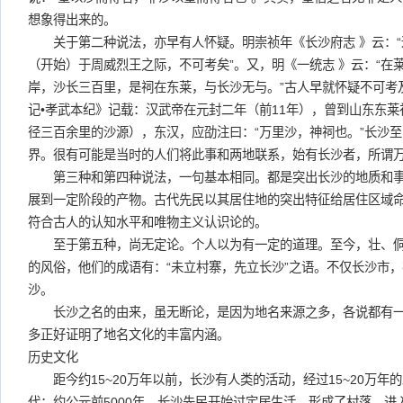
想象得出来的。
关于第二种说法，亦早有人怀疑。明崇祯年《长沙府志 》云：“
（开始）于周威烈王之际，不可考矣”。又，明《一统志 》云：“在
岸，沙长三百里，是祠在东莱，与长沙无与。”古人早就怀疑不可考
记•孝武本纪》记载：汉武帝在元封二年（前11年），曾到山东东莱
径三百余里的沙源），东汉，应劭注曰：“万里沙，神祠也。”长沙
界。很有可能是当时的人们将此事和两地联系，始有长沙者，所谓
第三种和第四种说法，一句基本相同。都是突出长沙的地质和事
展到一定阶段的产物。古代先民以其居住地的突出特征给居住区域
符合古人的认知水平和唯物主义认识论的。
至于第五种，尚无定论。个人以为有一定的道理。至今，壮、侗
的风俗，他们的成语有：“未立村寨，先立长沙”之语。不仅长沙市
沙。
长沙之名的由来，虽无断论，是因为地名来源之多，各说都有一
多正好证明了地名文化的丰富内涵。
历史文化
距今约15~20万年以前，长沙有人类的活动，经过15~20万年
代；约公元前5000年，长沙先民开始过定居生活，形成了村落，进入