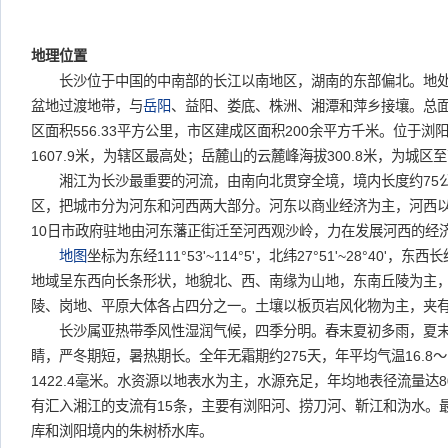
地理位置
长沙位于中国的中南部的长江以南地区，湖南的东部偏北。地处
盆地过渡地带，与
岳阳
、益阳、娄底、株洲、湘潭和萍乡接壤。总面积
区面积556.33平方公里，市区建成区面积200余平方千米。位于
1607.9米，为辖区最高处；岳麓山的云麓峰海拔300.8米，为城区
湘江为长沙最重要的河流，由南向北贯穿全境，境内长度约75
区，把城市分为河东和河西两大部分。河东以商业经济为主，河西以文
10日市政府驻地由河东藩正街迁至河西观沙岭，力在发展河西的经
地图
坐标为东经111°53'~114°5'，北纬27°51'~28°40'，
地域呈东西向长条形状，地貌北、西、南缘为山地，东南丘陵为主
陵、岗地、平原大体各占四分之一。土壤以板页岩风化物为主，夹
长沙属亚热带季风性湿润气候，四季分明。春末夏初多雨，夏末
睛，严冬期短，暑热期长。全年无霜期约275天，年平均气温16.8～
1422.4毫米。水资源以地表水为主，水源充足，年均地表径流量达8
有汇入湘江的支流有15条，主要有浏阳河、捞刀河、靳江和沩水。
库和浏阳境内的朱树桥水库。