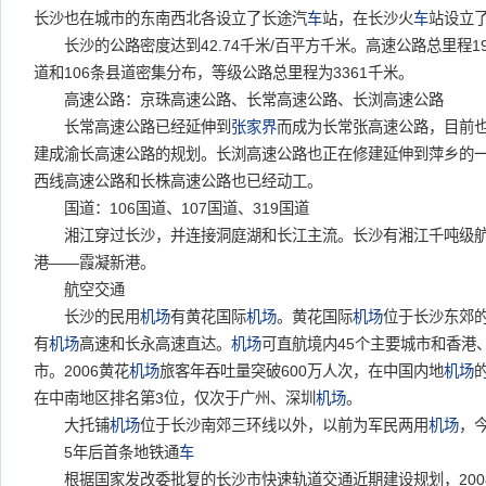
长沙也在城市的东南西北各设立了长途汽
车
站，在长沙火
车
站设立
长沙的公路密度达到42.74千米/百平方千米。高速公路总里程19
道和106条县道密集分布，等级公路总里程为3361千米。
高速公路：京珠高速公路、长常高速公路、长浏高速公路
长常高速公路已经延伸到
张家界
而成为长常张高速公路，目前
建成渝长高速公路的规划。长浏高速公路也正在修建延伸到萍乡的
西线高速公路和长株高速公路也已经动工。
国道：106国道、107国道、319国道
湘江穿过长沙，并连接洞庭湖和长江主流。长沙有湘江千吨级航
港——霞凝新港。
航空交通
长沙的民用
机场
有黄花国际
机场
。黄花国际
机场
位于长沙东郊的
有
机场
高速和长永高速直达。
机场
可直航境内45个主要城市和香港
市。2006黄花
机场
旅客年吞吐量突破600万人次，在中国内地
机场
在中南地区排名第3位，仅次于广州、深圳
机场
。
大托铺
机场
位于长沙南郊三环线以外，以前为军民两用
机场
，
5年后首条地铁通
车
根据国家发改委批复的长沙市快速轨道交通近期建设规划，2008年