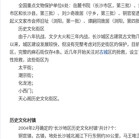
全国重点文物保护单位6处：岳麓书院（长沙市区，第三批）、
市区和长沙县，第三批）、刘少奇故居（宁乡，第三批）、铜官窑
起义文家市会师旧址（浏阳，第一批）、谭嗣同故居（浏阳，第四
历史文化街区
由于八年抗战、文夕大火和三年内战，长沙城区古建筑古文物几乎
以来，城区建设发展较快，但没有完整考虑对历史街区的保护，目
区，完整的麻石街仅存4条。近几年开始关注对
古城
区的抢救，设立
性抢救，这些街区为
太平街；
潮宗街；
化龙池；
小西门；
天心阁历史文化街区。
历史文化村镇
2004年2月确定的“长沙地区历史文化村镇”共计7个：
铜官镇，古镇，地处长沙城北湘江下行东侧约30公里，马王堆