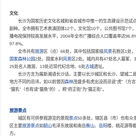
文化
长沙为国家历史文化名城和省会城市中惟一的生态建设示范试点
剧种。全市拥有艺术表演团体12个，文化馆10个，公共图书馆7个，
播电视保持较高发展水平，2004年全市广播综合人口覆盖率达96.
97.8%。
全市共有
旅游
区（点）66处，其中包括国家级
风景
名胜区1处，
国家森林公园
2处，国家水利
风景
区2处。城内共有47处名人墓冢、
25处名人故居、13处近现代纪念地、6处
古城
遗址。
长沙方言为属新湘语长沙话，主要以长沙城区和长沙、望城二县
地方不同的忌讳，如以前曾因
森林
茂盛多有虎出没而忌说“虎”（方言读
“猫乳”（也有读“猫鱼”的），称“府正街”为“猫正街”。
旅游景点
城区有可供参观游览的景观
景点
50多处，辖区县（市）也有众
区主要
旅游景点
如
韶山
毛泽东故居和南岳
衡山
、
岳阳
楼、桃花源等
方。