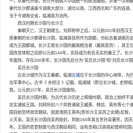
一，从秦代开始，长沙开始纳入中国统一的政治版图，并第一次明
秦代长沙郡涵盖今湖南大部分、湖北以南、江西西北和广东的连县
当于今湖南全省，临湘县为治所。
西汉时期长沙国与长沙王
秦朝灭亡，汉王朝建立。刘邦称帝之后，公元前202年封西汉王
原秦朝的长沙郡建长沙国，临湘县驻所作为国都，也标志着湖南历
成为王国都城。长沙王是长沙国的最高统治者（最高官员），其王
国改变体制之后即公元前144年，实际成为有名无实的番王了。长沙
年废除，存在200多年，长沙国先后分为“吴氏长沙国”和“刘氏长沙国
吴氏长沙国
古长沙城作为汉王番都，临湘
古城
位于长沙国的中心地带，为
治军事中心。古书《 水经注 》记载，临湘城（即古长沙城，史称
筑。公元前157年，吴氏长沙国废除。
吴氏长沙国时期，为古代长沙历史上辉煌时期，政治上始终不渝
忠实诸侯王国。刘邦所封八个异姓诸侯王臧荼、韩信、英布等七个
国自始至终效忠朝廷，就是淮阴王英布(即长沙王吴芮之女婿)反叛
义灭亲。吴氏长沙国自吴芮始封，到前156年其五世孙吴著死，因无
年。王国的官吏制度与西汉朝廷相同，设有丞相(汉高祖初曾称柱国