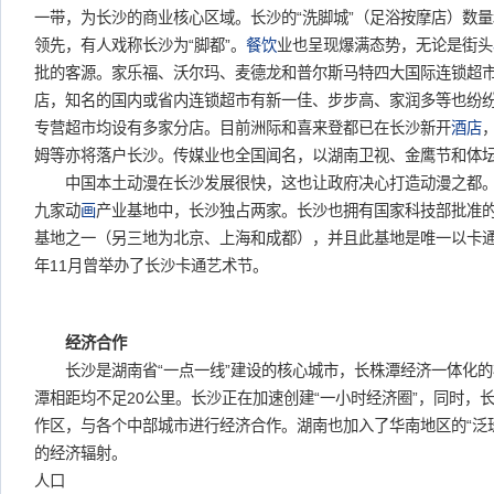
一带，为长沙的商业核心区域。长沙的“洗脚城”（足浴按摩店）数
领先，有人戏称长沙为“脚都”。
餐饮
业也呈现爆满态势，无论是街头
批的客源。家乐福、沃尔玛、麦德龙和普尔斯马特四大国际连锁超
店，知名的国内或省内连锁超市有新一佳、步步高、家润多等也纷
专营超市均设有多家分店。目前洲际和喜来登都已在长沙新开
酒店
姆等亦将落户长沙。传媒业也全国闻名，以湖南卫视、金鹰节和体
中国本土动漫在长沙发展很快，这也让政府决心打造动漫之都。
九家动
画
产业基地中，长沙独占两家。长沙也拥有国家科技部批准
基地之一（另三地为北京、上海和成都），并且此基地是唯一以卡
年11月曾举办了长沙卡通艺术节。
经济合作
长沙是湖南省“一点一线”建设的核心城市，长株潭经济一体化的
潭相距均不足20公里。长沙正在加速创建“一小时经济圈”，同时，
作区，与各个中部城市进行经济合作。湖南也加入了华南地区的“泛
的经济辐射。
人口