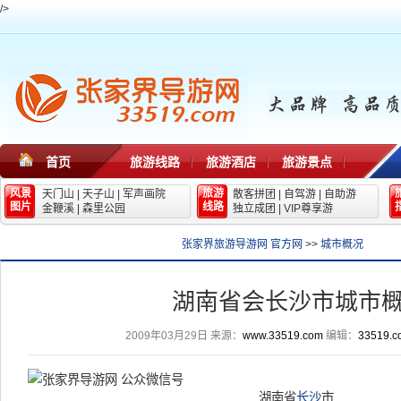
/>
首页
旅游线路
旅游酒店
旅游景点
风景
旅游
天门山
|
天子山
|
军声画院
散客拼团
|
自驾游
|
自助游
图片
线路
金鞭溪
|
森里公园
独立成团
|
VIP尊享游
张家界旅游导游网 官方网
>>
城市概况
湖南省会长沙市城市
2009年03月29日
来源：
www.33519.com
编辑：
33519.c
湖南省
长沙
市