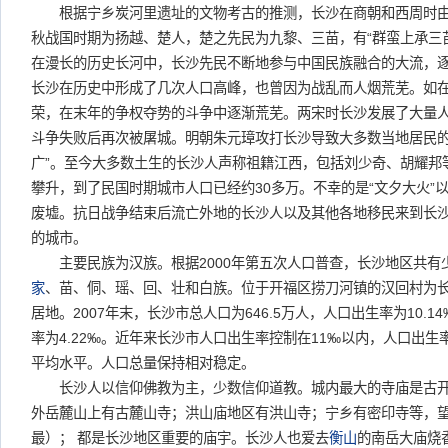
根据宁乡炭河里遗址的文物考古的推测，长沙在商朝和西周时由
秋战国时期为扬越、楚人，楚之先民为九黎、三苗，有“群蛮上承三
在漫长的历史长河中，长沙先民不断地参与中国民族融合的大流，
长沙在历史中形成了几次人口高峰，也曾因为战乱而人烟荒芜。如
荣，在末年的争权夺势的斗争中逐渐荒芜。两宋时长沙发展了大量
斗争失败后再次被屠城。明朝朱元璋攻打长沙导致大多数当地居民的
广”。至今大多数土生的长沙人声称祖籍江西，包括刘少奇、胡耀邦
攀升，到了民国时期城市人口已经约30多万。不幸的是“文夕大火”
废墟。抗日战争结束后流亡外地的长沙人以及其他各地移民来到长
的城市。
主要民族为汉族。根据2000年第五次人口普查，长沙地区共有少数
家
、苗、侗、瑶、回、壮和白族。位于开福区捞刀河镇的汉回村为
居地。2007年末，长沙市总人口为646.5万人，人口出生率为10.1
率为4.22‰。近年来长沙市人口出生率控制在11‰以内，人口出
平均水平。人口总量保持相对稳定。
长沙人以信仰佛教为主，少数信仰道教。城内最大的寺庙是古开
外岳麓山上有古麓山寺；洪山庙地区有洪山寺；宁乡有密印寺等，
最）； 都是长沙地区重要的庙宇。长沙人也爱去
衡山
的南岳大庙烧