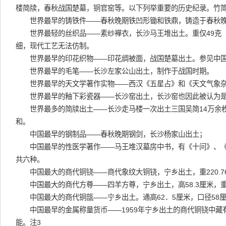
楼简牍，春秋战国楚墓，铜官窑等。以下列举重要的历史纪录。竹
世界最早的铸铁件——春秋晚期铁凹形锄和铁鼎，铸造于春秋晚
世界最轻的丝织品——素纱襌衣，长沙马王堆出土。重仅49克（
细，现代工艺无法仿制。
世界最早的印花织物——印花绸被面，战国楚墓出土。参见中国
世界最早的毛笔——长沙左家公山出土，制作于战国时期。
世界最早的天文学著作实物——西汉《五星占》和《天文气象杂
世界最早的釉下彩瓷器——长沙窑出土，长沙窑也因此被认为是
世界最多的简牍出土——长沙走马楼一次出土三国吴简14万余
和。
中国最早的钢制品——春秋晚期钢剑，长沙杨家山出土；
中国最早的性医学著作——马王堆汉墓房中书，有《十问》、《
共六种。
中国最大的商代铜铙——商代象纹大铜铙，宁乡出土，重220.7
中国最大的商代方尊——四羊方尊，宁乡出土，高58.3厘米，重约
中国最大的商代铜瓿——宁乡出土。通高62．5厘米，口径58厘米
中国最早的金属称量货币——1959年宁乡出土的商代铜铙中藏有
能。注3