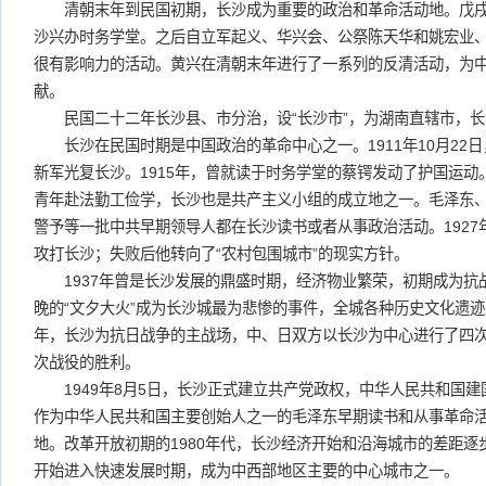
清朝末年到民国初期，长沙成为重要的政治和革命活动地。戊戌
沙兴办时务学堂。之后自立军起义、华兴会、公祭陈天华和姚宏业
很有影响力的活动。黄兴在清朝末年进行了一系列的反清活动，为
献。
民国二十二年长沙县、市分治，设“长沙市”，为湖南直辖市，长
长沙在民国时期是中国政治的革命中心之一。1911年10月22
新军光复长沙。1915年，曾就读于时务学堂的蔡锷发动了护国运动。
青年赴法勤工俭学，长沙也是共产主义小组的成立地之一。毛泽东
警予等一批中共早期领导人都在长沙读书或者从事政治活动。192
攻打长沙；失败后他转向了“农村包围城市”的现实方针。
1937年曾是长沙发展的鼎盛时期，经济物业繁荣，初期成为抗战的
晚的“文夕大火”成为长沙城最为悲惨的事件，全城各种历史文化遗迹几乎
年，长沙为抗日战争的主战场，中、日双方以长沙为中心进行了四
次战役的胜利。
1949年8月5日，长沙正式建立共产党政权，中华人民共和国建
作为中华人民共和国主要创始人之一的毛泽东早期读书和从事革命
地。改革开放初期的1980年代，长沙经济开始和沿海城市的差距逐步
开始进入快速发展时期，成为中西部地区主要的中心城市之一。