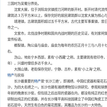
三国时为吴蜀分界处。
沈家大屋，位于浏阳龙伏镇捞刀河畔的新开村。新开村清代流传
建筑达３万平方米以上，保存完好的居民建筑群以沈家大屋为核心
靖港镇，古建筑面积超过五千平方米，古代主要军事重镇，昔日
市之一。
文家市，北伐战争时期和国共内战时期的历史见证，有刘家祠堂
宣传标语。
榔梨镇，陶公庙与庙会，庙会为每年的农历正月十三与八月十七
右。
沩山，地处宁乡西部，素有“小西藏”之称。主要建筑有密印寺，始
年），兴盛时僧侣多达千余人。
大围山镇，老街保存完好，宁静、古朴，素有“小上海”之称。
特产
与民俗
长沙最重要的
特产
是“长沙三绝”，即湘绣、中国红瓷器和菊花
沙，为四大名绣之一。长沙也建有湘绣博物馆以供研究、参观和销售
年前的晚唐长沙窑，但包括之后出现的瓷器在内，都没有纯正的红色
研制出纯正的红瓷器，并在长沙隆平高科技园建立了中国红陶瓷工
岩石层中，天然生有白色的菊花图案，其雕品为长沙的一大特色。