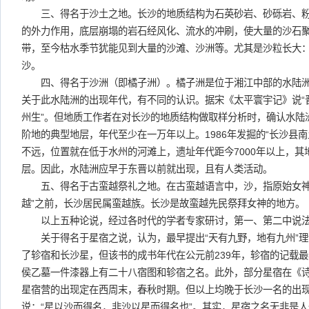
三、得名于沙土之地。长沙的地质结构为石英砂岩、砂砾岩、粉
的外力作用，底层崩塌的岩石经风化、流水的冲刷，使大量的沙石
带，至今枯水季节犹能见到大量的沙滩、沙洲等。尤其是沙粒长大
沙。
四、得名于沙洲（即橘子洲）。橘子洲是位于湘江中部的水陆洲，
关于此水陆洲的出现年代，有不同的认识。据宋《太平寰宇记》说“晋
州生”。但地质工作者在对长沙的地质结构做取样分析时，确认水陆
阶地的典型地层，年代至少在一万年以上。1986年发掘的“长沙县
不远，位置就在低于水州的河滩上，遗址年代距今7000年以上，
层。因此，水陆洲应早于东晋以前就出现，且有人类活动。
五、得名于古蛮越祭礼之地。在古蛮越语言中，沙，指原始女神
越”之前，长沙居民属蛮越族。长沙是故蛮越先民祭拜女神的地方。
以上五种论说，经过各时代的学者专家研讨，第一、第二中说法
关于得名于星宿之说，认为，最早提出“天有九野，地有九州”理
了轸宿和长沙星，但该书的成书年代在公元前239年，轸宿的记载最
侯乙墓一件漆器上有二十八宿图和轸宿之名。此外，部分星宿在《
星宿营的出现定在西周末，春秋时期。但以上均晚于长沙一名的出
说：“星以沙而得名，非沙以星而得名也”。其实，星宿之名无非是