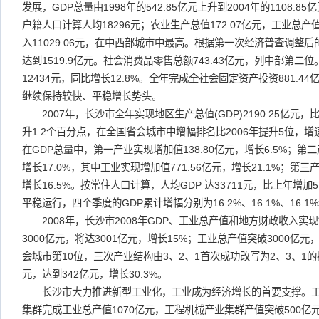
发展，GDP总量由1998年的542.85亿元上升到2004年的1108.
户籍人口计算人均18296元；农业生产总值172.07亿元，工业总产值
入11029.06元，在中西部城市中最高。根据第一次经济普查调整后的
达到1519.9亿元。社会消费品零售总额743.43亿元，列中部第
12434元，同比增长12.8%。全年完成全社会固定资产投资881.44
继续保持较快、平稳增长势头。
2007年，长沙市全年实现地区生产总值(GDP)2190.25亿元，
升1.2个百分点，在全国省会城市中增幅排名比2006年提升5位，增
在GDP总量中，第一产业实现增加值138.80亿元，增长6.5%；第二
增长17.0%，其中工业实现增加值771.56亿元，增长21.1%；第三产
增长16.5%。按常住人口计算，人均GDP 达33711元，比上年增加5
平稳运行，四个季度的GDP累计增幅分别为16.2%、16.1%、16.1%
2008年，长沙市2008年GDP、工业总产值和地方财政收入实现
3000亿元，将达3001亿元，增长15%；工业总产值突破3000亿元
会城市第10位，三次产业结构由3、2、1首次成功改写为2、3、1的
元，达到342亿元，增长30.3%。
长沙市大力推进新型工业化，工业成为经济增长的首要支撑。工
集群完成工业总产值1070亿元，工程机械产业集群产值突破500