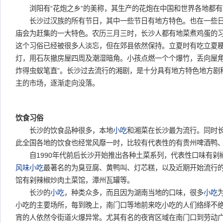
浏阳有“花炮之乡”的美称，其生产的花炮在中国和世界各地都有
长沙过汉族的所有节日，其中一些节日有地方特色。也在一些日
庙会为赶集的一大特色。农历三月三时，长沙人都有地菜煮鸡蛋的
这个习俗已经被很多人淡忘，但在郊县依然保持。立夏时有吃立夏
灯，用石灰撤房屋四周及潮湿暗角。小孩点燃一个个爆竹，丢向屋角
炸得虫蚁笔直”。长沙过去流行的湘剧，是十分具有地方特色地方剧
主的市场，逐渐走向没落。
饮食习俗
长沙的饮食品种很多，本地
小吃
和湘菜在长沙最为流行。同时
此全国各地的饮食也经常风靡一时，比较有代表性的有贵州啤酒鸭
自1990年代前后长沙开始推出各种土菜系列，代表性口味有剁
风味小吃
最著名的为臭豆腐、黄鸭叫、灯芯糕，以及近期开始流行
馆有剁辣椒炒肉土菜馆，潭州瓦罐等。
长沙的
小吃
，种类众多，而且因为湖南当地的口味，很多
小吃
小吃的主要场所，每到晚上，南门口等地前来吃小吃的人们络绎不绝
宵的人依然令街道火爆异常。尤其有名的夜宵区域在南门口到劳动