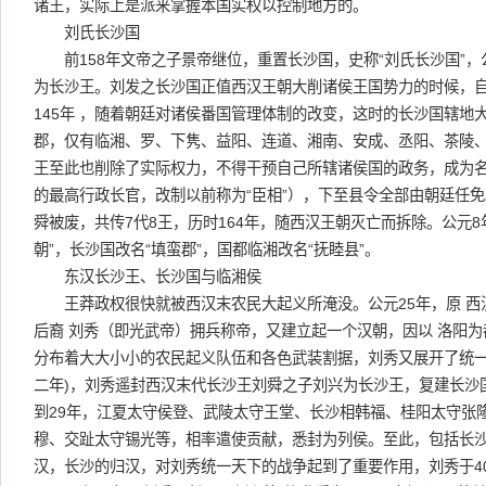
诸王，实际上是派来掌握本国实权以控制地方的。
刘氏长沙国
前158年文帝之子景帝继位，重置长沙国，史称“刘氏长沙国”，公
为长沙王。刘发之长沙国正值西汉王朝大削诸侯王国势力的时候，自
145年 ，随着朝廷对诸侯番国管理体制的改变，这时的长沙国辖地
郡，仅有临湘、罗、下隽、益阳、连道、湘南、安成、丞阳、茶陵、
王至此也削除了实际权力，不得干预自己所辖诸侯国的政务，成为
的最高行政长官，改制以前称为“臣相”），下至县令全部由朝廷任免
舜被废，共传7代8王，历时164年，随西汉王朝灭亡而拆除。公元8年
朝”，长沙国改名“填蛮郡”，国都临湘改名“抚睦县”。
东汉长沙王、长沙国与临湘侯
王莽政权很快就被西汉末农民大起义所淹没。公元25年，原 西
后裔 刘秀（即光武帝）拥兵称帝，又建立起一个汉朝，因以 洛阳
分布着大大小小的农民起义队伍和各色武装割据，刘秀又展开了统一
二年)，刘秀遥封西汉末代长沙王刘舜之子刘兴为长沙王，复建长沙
到29年，江夏太守侯登、武陵太守王堂、长沙相韩福、桂阳太守张
穆、交趾太守锡光等，相率遣使贡献，悉封为列侯。至此，包括长
汉，长沙的归汉，对刘秀统一天下的战争起到了重要作用，刘秀于40