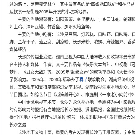
过的路上，两旁餐馆林立。其中最有名的是“四娭毑口味虾”和在马
及饮食一条街是2005年开发的小吃新地界。
主要的当地湘菜有：浏阳蒸菜、乡里腊肉、宁乡口味蛇、剁辣椒
坪土鸡、潭州瓦罐、竹香鱼、浏阳火培鱼等。
主要的当地小吃有：长沙臭豆腐、灯芯糕、口味虾、口味鸡、口
脚、兰花干子、油豆腐、刮凉粉、长沙米粉、唆螺、麻辣捆鸡、香
媒体经济
长沙的传媒业发达。湖南卫视为中国大陆年收入和收视率最高的
名主持人和媒体工作者。其主要作品有《快乐大本营》、电视剧《
梦》、《丑女无敌》等。2005年“超级女声”的成功举办和《大长
了影响力。2005年、2006年都举办了
春节
联欢晚会。湖南经济电视
台，其收视率和支持度都超过湖南卫视。湖南经视注重本地观众，
节目播出。如综艺节目《越策越开心》、家庭剧《一家老小向前冲
中国金鹰电视艺术节，长沙为永久举办地，金鹰奖为中国影视界
的有影响力的报纸有当地报纸长沙晚报、潇湘晨报，全国性报纸体
得“全国地方报社管理先进单位”称号。体坛周报为中国发行量最大
长沙之最
长沙地下文物丰富，重要的考古发现有长沙马王堆汉墓，宁乡炭