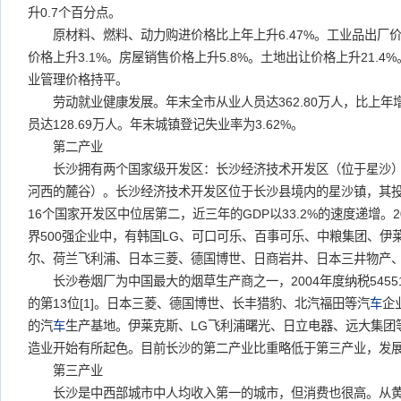
升0.7个百分点。
原材料、燃料、动力购进价格比上年上升6.47%。工业品出厂价格
价格上升3.1%。房屋销售价格上升5.8%。土地出让价格上升21.4
业管理价格持平。
劳动就业健康发展。年末全市从业人员达362.80万人，比上年增
员达128.69万人。年末城镇登记失业率为3.62%。
第二产业
长沙拥有两个国家级开发区：长沙经济技术开发区（位于星沙）
河西的麓谷）。长沙经济技术开发区位于长沙县境内的星沙镇，其
16个国家开发区中位居第二，近三年的GDP以33.2%的速度递增。2
界500强企业中，有韩国LG、可口可乐、百事可乐、中粮集团、伊
尔、荷兰飞利浦、日本三菱、德国博世、日商岩井、日本三井物产、
长沙卷烟厂为中国最大的烟草生产商之一，2004年度纳税5455
的第13位[1]。日本三菱、德国博世、长丰猎豹、北汽福田等汽
车
企
的汽
车
生产基地。伊莱克斯、LG飞利浦曙光、日立电器、远大集团
造业开始有所起色。目前长沙的第二产业比重略低于第三产业，发
第三产业
长沙是中西部城市中人均收入第一的城市，但消费也很高。从黄