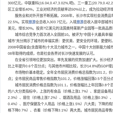
300亿元，中联重科(16.04,0.47,3.02%,吧)、三一重工(20.79,0.4
区工业增长40%，工业对经济的贡献率达50%以上，成为拉动经济
服务业和对外开放不断拓展。2008年，长沙市实现社会消费品零
22.5%。实现
旅游
业总收入303.7亿元，入境
旅游
总收入居中部城市首
美元，增长30%。投资7亿美元的法国奥特莱斯产业园等一批高品
城市综合竞争力首次进入全国前10。被评为“中国十大最具幸福感
城市”充分揭示了城市的幸福实质：更优美、更安全的环境，更便利
2008中国省会(含直辖市)十大活力城市之一，中国十大创新能力
08年取得的成绩，也是社会各界对长沙快速发展的认可。
在全省引领地位更加突出，率先发展的优势加速扩大。长沙经济总
比上年提升0.6个百分点；与其他市州相比较，长沙14.8%的GDP
市场物价基本稳定。全年全市居民消费价格总指数为101.2，价格
点；全市居民商品零售价格指数为101.2，价格涨幅回落0.5个百分
城市居民消费价格总指数为101.1，价格涨幅比上年回落0.8个
的八大分类指标中，上涨的有食品（价格上涨1.7%）、家庭设备用
2.3%）、居住（价格上涨7.2%）、烟酒及用品（价格上涨0.3%）
0.4%）、医疗保健及个人用品（价格上涨1.5%）六大类；下降的
格下降0.7%）、衣着（价格下降3.1%）两大类。城市居民商品零售