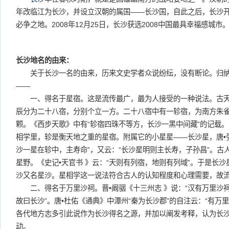
年改临江为长沙，并设立汉朝的属国——长沙国，自此之后，长沙
必争之地。2008年12月25日，长沙获选2008中国最具幸福感城市
长沙地名的由来：
关于长沙一名的由来，历来文史学者众说纷纭，没有断论。归纳
——
一、得名于星宿。这是流传最广，最为人接受的一种说法。古天
辰分为二十八宿，分别个立一方。二十八宿中有一轸宿，为南方朱
颗。《西步天歌》中有“轸宿四珠不等方，长沙一黑中间藏”的记载。
相学里，轸是衡天地之重的星宿。附属它的小星星——长沙星，唐•张
沙一星在轸中，主寿命”，又云：“长沙星明则主长寿，子孙昌”。古
星野。《史记•天官书 》云：“天则有列宿，地则有列域”。于是长
沙又名星沙。星相学这一说法符合古人的认知程度和心理需要，故
二、得名于万里沙祠。晋•阚骃《十三州志 》说：“汉有万里沙
故曰长沙”。唐•杜佑《通典》中潭州“秦为长沙郡”的自注云：“有万
各代地方志多引此说作为长沙得名之源，并加以阐发考释，认为长
动。