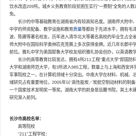
饮水改造209所。城乡义务教育阶段贫困生实行“一费制”全免的人数达
免。
长沙的中等基础教育在湖南省内有较高知名度。湖南师大附中、
中学的师资配备、教学设施和教育
质量
等都处于先进水平，拥有毛
波、陈赓等著名校友，历年进入清华北大等著名高校的毕业生占全
师大附中在国际科学奥林匹克竞赛上多次获得金牌。近几年长郡中
前位。雅礼中学为美国耶鲁大学校友组织雅礼协会创办，以英语教
长沙的高等教育比较发达，拥有4所211工程“重点大学”即国防
大学和湖南师范大学，有3所进入985工程，数量上与上海和西安
军事院校之一，在计算机领域十分突出。中南大学在材料、机械、
域研究占有重要地位，2005年以“高性能炭／炭航空制动材料的制备
一个国家技术发明奖一等奖。湖南大学的前身是岳麓书院，其土木
研究渐入前列。
长沙市高校名单：
高等院校
“211”工程学校：