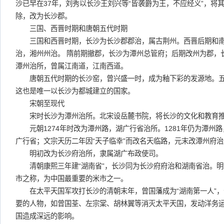
沙已早在37年，刘秀以长沙王刘兴等“皆袭爵为王，不应经义”，将
除，改为长沙郡。
三国、西晋时期和唐朝五代时期
三国和西晋时期，长沙为长沙郡郡治，属古荆州。西晋后期和南
治，湘州州治。 隋前期撤郡，长沙为潭州总管府；后期改州为郡，
潭州治所，曾属江南道，江南西道。
唐朝五代时期的长沙窑，曾兴盛一时，成为釉下彩的发源地。五
这也是唯一以长沙为都城建立的国家。
宋朝至现代
宋时长沙为潭州治所。北宋设岳麓书院，将长沙的文化和教育推
元朝1274年时改为潭州路，湖广行省治所。1281年仍为潭州
广行省；文宗天历二年因“天子临幸”而改名天临路，元末改潭州府
明初改为长沙府治所，隶属湖广布政使司。
清朝康熙三年建“湖南省”，长沙同为长沙府府治和湖南省治。明
市之称，为中国最重要的米市之一。
在太平天国军攻打长沙的清朝末年，曾国藩成为“湖南第一人”，
要的人物，如曾国荃、左宗棠、胡林翼等消灭太平天国，发动洋务
国造成深远的影响。