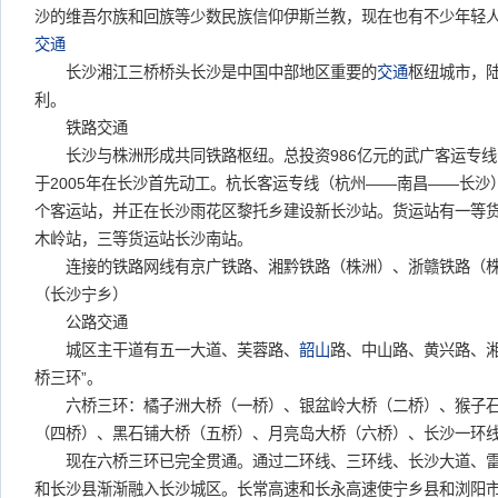
沙的维吾尔族和回族等少数民族信仰伊斯兰教，现在也有不少年轻
交通
长沙湘江三桥桥头长沙是中国中部地区重要的
交通
枢纽城市，
利。
铁路交通
长沙与株洲形成共同铁路枢纽。总投资986亿元的武广客运专线
于2005年在长沙首先动工。杭长客运专线（杭州——南昌——长
个客运站，并正在长沙雨花区黎托乡建设新长沙站。货运站有一等
木岭站，三等货运站长沙南站。
连接的铁路网线有京广铁路、湘黔铁路（株洲）、浙赣铁路（株
（长沙宁乡）
公路交通
城区主干道有五一大道、芙蓉路、
韶山
路、中山路、黄兴路、湘
桥三环”。
六桥三环：橘子洲大桥（一桥）、银盆岭大桥（二桥）、猴子石
（四桥）、黑石铺大桥（五桥）、月亮岛大桥（六桥）、长沙一环
现在六桥三环已完全贯通。通过二环线、三环线、长沙大道、雷
和长沙县渐渐融入长沙城区。长常高速和长永高速使宁乡县和浏阳