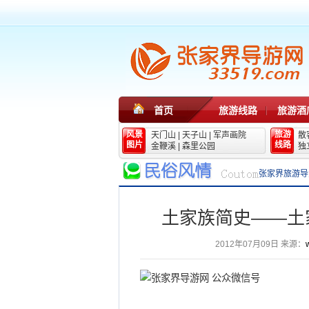
首页
旅游线路
旅游酒
风景
旅游
天门山
|
天子山
|
军声画院
散
图片
线路
金鞭溪
|
森里公园
独
张家界旅游导
土家族简史——土
2012年07月09日
来源：