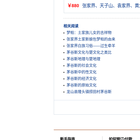
￥880
张家界、天子山、袁家界、黄
相关阅读
梦帕：土家族儿女的吉祥物
张家界土家新娘包梦帕的由来
张家界白族习俗——过生牵羊
茅谷斯文化与楚文化之类比
茅谷斯地理与楚地理
茅谷斯的社会文化
茅谷斯中的性文化
茅谷斯的经济文化
茅谷斯的原始文化
龙山县隆头镇捞田村茅谷斯
新手指南
如何预订/付款