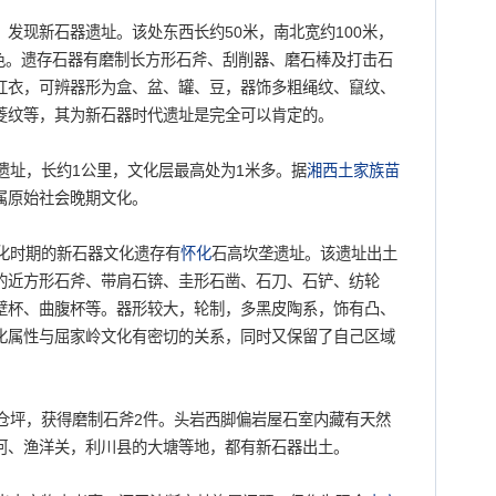
，发现新石器遗址。该处东西长约50米，南北宽约100米，
灰褐色。遗存石器有磨制长方形石斧、刮削器、磨石棒及打击石
红衣，可辨器形为盒、盆、罐、豆，器饰多粗绳纹、竄纹、
菱纹等，其为新石器时代遗址是完全可以肯定的。
遗址，长约1公里，文化层最高处为1米多。据
湘西
土家族
苗
属原始社会晚期文化。
化时期的新石器文化遗存有
怀化
石高坎垄遗址。该遗址出土
的近方形石斧、带肩石锛、圭形石凿、石刀、石铲、纺轮
壁杯、曲腹杯等。器形较大，轮制，多黑皮陶系，饰有凸、
化属性与屈家岭文化有密切的关系，同时又保留了自己区域
坪，获得磨制石斧2件。头岩西脚偏岩屋石室内藏有天然
河、渔洋关，利川县的大塘等地，都有新石器出土。