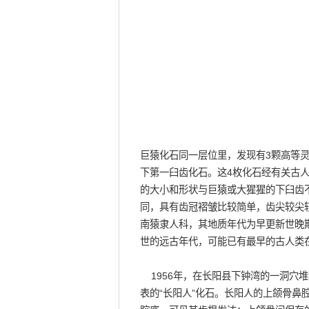
巨猿化石同一层位里，发现有3颗高等
下第一臼齿化石。这4枚化石经有关古
的大小和形状与巨猿或大猩猩的下臼齿
同，具有齿冠褶皱比较简单，齿尖较尖
南猿隶人科，其地质年代为早更新世晚
世的远古年代，可能已有最早的古人类
1956年，在长阳县下钟湾的一洞穴堆
表的“长阳人”化石。长阳人的上颌骨鼻