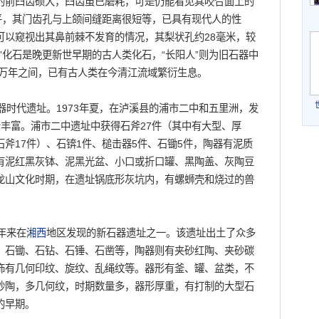
的前臼齿硕大，臼齿虽已磨耗，可是仍能看见其咬合面上的
平，其门齿孔与上颌间缝距离很短等，已具有现代人的性
可以窥视出其鼻前棘不发育的情况，其梨状孔约28毫米，较
”化石是晚更新世早期的古人类化石，“长阳人”则为旧石器中
5万年之间，已有古人类在今清江流域繁衍生息。
器时代遗址。1973年夏，在泸溪县的浦市二中和五里洲，发
丰富。浦市二中遗址中获得石斧27件（其中有大型、厚
斧17件）、石锛1件、槌击器5件、石锄5件，陶器有泥质
有泥红黑灰钵、泥黑光盆、小口或折口罐、黑陶盖、灰陶豆
龙山文化时期，在遗址锅底形灰坑内，有螺蛳壳和烧过的兽
年来在
湘西
地区发现的新石器遗址之一。该遗址出土了众多
、石锄、石钻、石锤、石凿等，陶器则有夹砂红陶、夹砂碳
饰有几何印纹、旋纹、乱绳纹等。器形有釜、罐、盆类，不
砂陶，多几何纹，时期数量多，器形厚重，有打制的大型石
的早期。