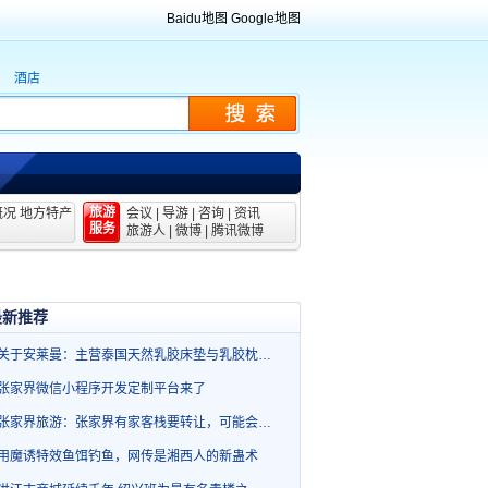
Baidu地图
Google地图
酒店
旅游
概况
地方特产
会议
|
导游
|
咨询
|
资讯
服务
旅游人
|
微博
|
腾讯微博
最新推荐
关于安莱曼：主营泰国天然乳胶床垫与乳胶枕…
张家界微信小程序开发定制平台来了
张家界旅游：张家界有家客栈要转让，可能会…
用魔诱特效鱼饵钓鱼，网传是湘西人的新蛊术