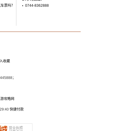
汽车票吗？
0744-8362888
入收藏
7445888；
旅游攻略网
29:40
快捷付款
营业执照