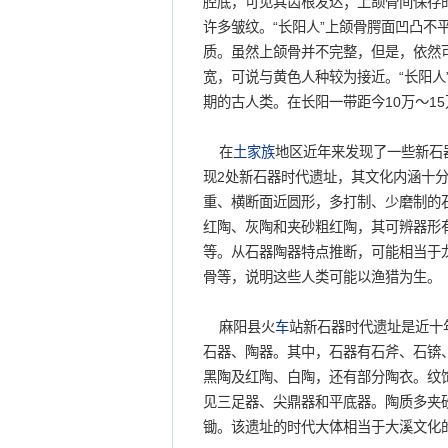
腔底，可见其齿根发达；上颌骨间保存
许多皱纹。“长阳人”上颌骨腭面凹凸不
质。虽然上颌骨并不完整，但是，依然
宽，可说与黄色人种较为接近。“长阳人
期的古人类。在长阳一带距今10万～1
在
土家族
地区近年来发现了一些新石
现2处新石器时代遗址，其文化内涵十分
重、横断面近圆形，多打制、少磨制的石
红陶、灰陶和夹砂粗红陶，其可辨器形
等。从石器陶器特点推断，可能相当于
骨等，说明这些人类可能以渔猎为生。
麻阳县火
车
站新石器时代遗址是近十
石器、陶器。其中，石器有石斧、石锛
黑陶及红陶、白陶，还有部分陶衣。纹
见三足器、尖鼎器和平底器。陶质多夹
锄。该遗址的时代大体相当于大溪文化