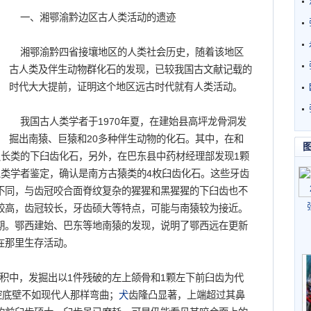
一、湘鄂渝黔边区古人类活动的遗迹
湘鄂渝黔四省接壤地区的人类社会历史，随着该地区
古人类及伴生动物群化石的发现，已较我国古文献记载的
时代大大提前，证明这个地区远古时代就有人类活动。
我国古人类学者于1970年夏，在建始县高坪龙骨洞发
掘出南猿、巨猿和20多种伴生动物的化石。其中，在和
灵长类的下臼齿化石，另外，在巴东县中药材经理部发现1颗
人类学者鉴定，确认是南方古猿类的4枚臼齿化石。这些牙齿
不同，与齿冠咬合面脊纹复杂的猩猩和黑猩猩的下臼齿也不
较高，齿冠较长，牙齿硕大等特点，可能与南猿较为接近。
期。鄂西建始、巴东等地南猿的发现，说明了鄂西远在更新
在那里生存活动。
积中，发掘出以1件残破的左上颌骨和1颗左下前臼齿为代
腔底壁不如现代人那样弯曲；
犬
齿隆凸显著，上端超过其鼻