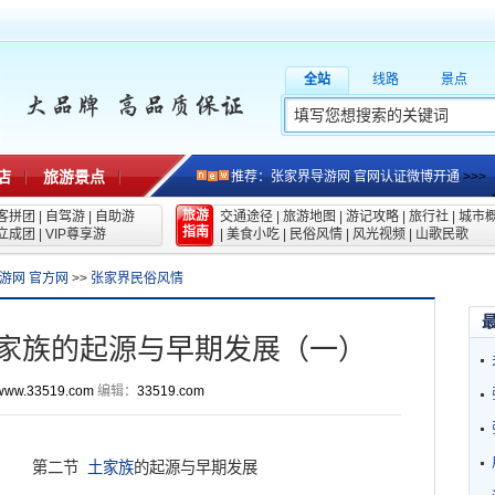
全站
线路
景点
店
旅游景点
推荐：张家界导游网 官网认证微博开通
>>>
旅游
客拼团
|
自驾游
|
自助游
交通途径
|
旅游地图
|
游记攻略
|
旅行社
|
城市
指南
立成团
|
VIP尊享游
|
美食小吃
|
民俗风情
|
风光视频
|
山歌民歌
游网 官方网
>>
张家界民俗风情
家族的起源与早期发展（一）
www.33519.com
编辑：
33519.com
第二节
土家族
的起源与早期发展