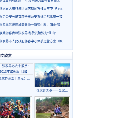
洪江古商城延续千年.绍兴班为最有名青楼之一
张家界大峡谷景区国庆期间将推出空中飞行体…
永定公安分局喜获全市公安系统合唱比赛一等…
张家界武陵源城区装扮一新迎中秋、国庆“双…
欧美游客青睐张家界 称赞武陵源为“仙山”…
张家界市人民政府游客中心体系运营方案（概…
图文欣赏
张家界必去十景点：…
张家界之魂——张家…