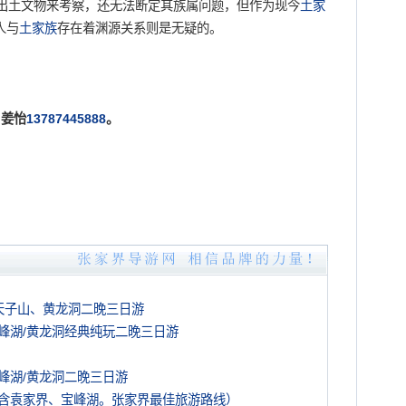
土文物来考察，还无法断定其族属问题，但作为现今
土家
人与
土家族
存在着渊源关系则是无疑的。
姜怡
13787445888
。
天子山、黄龙洞二晚三日游
峰湖/黄龙洞经典纯玩二晚三日游
峰湖/黄龙洞二晚三日游
含袁家界、宝峰湖。张家界最佳旅游路线）