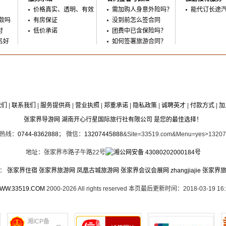
价格真实、透明、有效
需加购人身意外险吗？
能代订长途
款吗
有房保证
没到前怎么签合同
付
低价承诺
团费中已含保险吗？
名好
如何签署旅游合同？
我们
|
联系我们
|
服务提供商
|
营业执照
|
郑重承诺
|
隐私政策
|
诚聘英才
|
付款方式
|
加
张家界导游网 湖南开心行星国际旅行社有限公司 是您的最佳选择！
时热线：
0744-8362888
； 微信：
13207445888
&Site=33519.com&Menu=yes>1320
地址：张家界市路子午路22号
湘公网安备 43080202000184号
接：
张家界住宿
张家界旅游网
凤凰古城旅游网
张家界会议会展网
zhangjiajie
张家界
WW.33519.COM
2000-2026 All rights reserved 本页最后更新时间：2018-03-19 16:
湘ICP备