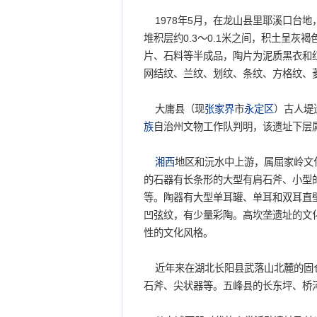
1978年5月，在龙山县里耶溪口台地
堆积层约0.3～0.1米之间，积土呈
片、石料等半成品，陶片为泥质黑衣和
网结纹、兰纹、划纹、条纹、方格纹、
大庸县（现
张家界
市
永定区
）古人堤
族
自治州文物工作队判明，该遗址下层
湘西
地区和沅水中上游，属屈家岭文
的石器有长条形的大型有肩石斧、小型
等。陶器有大型单耳罐、单耳和双耳直
凹弦纹，有少量彩陶。高坎垄遗址的文
性的文化风格。
近年来在湖北长阳县武落山北麓的固仓
石斧、尖状器等。五峰县的长东坪、桥