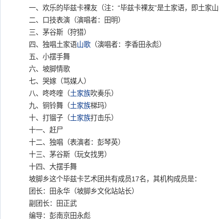
一、欢乐的毕兹卡裸友（注：“毕兹卡裸友”是土家语，即土家山
二、口技表演（演唱者：田明）
三、茅谷斯（狩猎）
四、独唱土家语
山歌
（演唱者：李香田永彪）
五、小摆手舞
六、坡脚情歌
七、哭嫁（骂媒人）
八、咚咚喹（
土家族
吹奏乐）
九、铜铃舞（
土家族
梯玛）
十、打镏子（
土家族
打击乐）
十一、赶尸
十二、独唱（表演者：彭琴英）
十三、茅谷斯（玩女找男）
十四、大摆手舞
坡脚乡这个毕兹卡艺术团共有成员17名，其机构成员是：
团长：田永华（坡脚乡文化站站长）
副团长：田正武
编导：彭南京田永彪