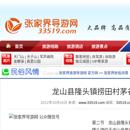
首页
旅游线路
旅游酒店
旅游景点
风景
旅游
天门山
|
天子山
|
军声画院
散客拼团
|
自驾游
|
自助游
图片
线路
金鞭溪
|
森里公园
独立成团
|
VIP尊享游
张家界旅游导游网 官方网
>>
张家界民俗风情
龙山县隆头镇捞田村茅
2012年10月16日
来源：
www.33519.com
编辑：
33519.c
第二节 龙山县隆头镇