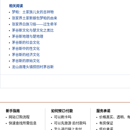
相关阅读
梦帕：土家族儿女的吉祥物
张家界土家新娘包梦帕的由来
张家界白族习俗——过生牵羊
茅谷斯文化与楚文化之类比
茅谷斯地理与楚地理
茅谷斯的社会文化
茅谷斯中的性文化
茅谷斯的经济文化
茅谷斯的原始文化
龙山县隆头镇捞田村茅谷斯
新手指南
如何预订/付款
服务承诺
网站订购流程
可以刷卡吗
价格真实、透明、
快速查找所需信息
可以先旅游 后付款吗
有房保证
怎么进行网上支付
低价承诺