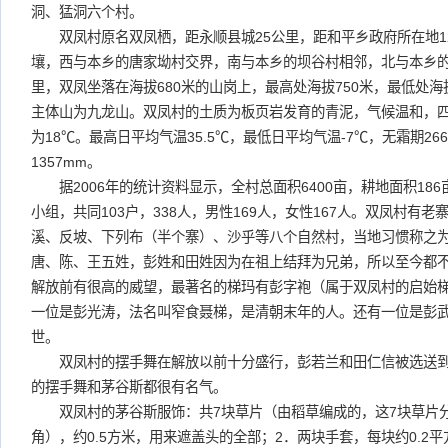
洞、猛洞六个村。
双凤村原名双凤栖，距永顺县城25公里，距和平乡政府所在地1
壤，西与本乡的唐家坳村交界，南与本乡的坝谷村相邻，北与本乡的
里，双凤坐落在海拔680米的山岗上，最高处海拔750米，最低处海拔3
主体山为九龙山。双凤村的土质为板页岩发育的青泥，气候温和，
为18℃。最高日平均气温35.5℃，最低日平均气温-7℃，无霜期26
1357mm。
据2006年的统计资料显示，全村总面积6400亩，耕地面积186
小组，共同103户，338人，男性169人，女性167人。双凤村有
溪、反坡、下列布（半个寨）、沙乎等八个自然村，当地习惯称之
唐、陈、王五姓，彭姓和田姓因为在祖上结拜为兄弟，所以至今都
解放前有很高的威望，最著名的梯玛有彭字袍（属于双凤村的启始
一位是彭光涛，法名叫窄食聂梯，是清朝末年的人。还有一位是彭武
世。
双凤村的摆手舞在解放以前十分盛行，彭若兰和田仁信被选送到
的摆手舞和茅谷斯都很有名气。
双凤村的茅谷斯服饰：共7块草片（由稻草编成的，这7块草片分
角），约0.5方米，用来遮盖头的全部；2．两块手套，每块约0.2