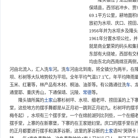
隆头镇位于龙山县最南
保靖县，西邻岩冲乡、贾
69.1平方公里，耕地面积
放初为水坝、庆口、捞田
1956年并为水坝乡及隆头
1961年分置水坝公社，
就是商业繁荣的码头和集
东部有大绕坡，西部有交
均由东北向西南绵亘两侧，
河由北流入，汇入洗
车
河。洗
车
河由北到南，将全镇分为两半，在
坝、杉树等大队地势较为平坦。全年平均气温17.1℃，年平均降雨量1
玉米、红薯等，林产品有木材、桐油、油茶等。有公路通往洗
车
、
通里耶、重庆秀山，下通保靖、沅陵、
常德
等。
隆头镇所属的
土家
山寨杉树坪、水坝、细老坪、捞田溪的上下
堂，这些地方的摆手舞都是从正月初一跳到正月初九。杉树坪的摆
梅冬起），水坝有三个摆手堂，一个在绵前湖列比列些，一个在细
摆手堂，上寨的在新寨堡，下寨的在王家媳妇堂。庆口的摆手堂在
的正月都要进行摆手和演茅谷斯，这里的茅谷斯的
土家
语叫“哭琪卡