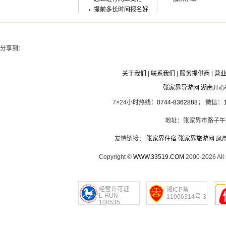
提前多长时间报名好
分享到：
关于我们
|
联系我们
|
服务提供商
|
营
张家界导游网 湖南开
7×24小时热线：
0744-8362888
； 微信：
地址：张家界市路子午
友情链接：
张家界住宿
张家界旅游网
凤
Copyright ©
WWW.33519.COM
2000-2026 Al
经营许可证
湘ICP备
L-HUN-
11006314号-3
100535