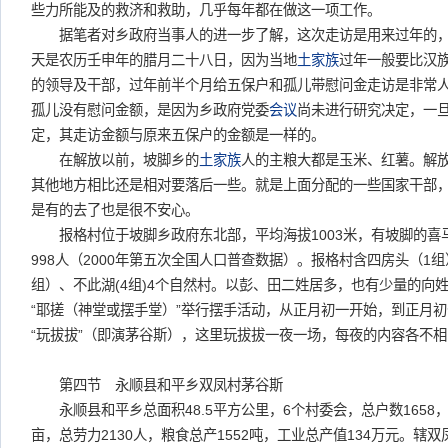
些力所能及的救济和救助，几乎每年都在做这一项工作。
据笔者对乡政府当事人的进一步了解，这次走访是用来过年的，当
天是农历壬申年的腊月二十八日，因为当地
土家族
过年一般要比汉
的领导及干部，过年前半个月给五保户和孤儿带慰问金走访是非常
孤儿没有慰问金额，是因为乡政府党委
会议
尚未进行研究决定，一
定，其走访金额与原来五保户的金额是一样的。
在解放以前，坡脚乡的
土家族
人的主粮大都是玉米、红薯。解
其他地方相比还是相对要落后一些。就是上面分配的一些国家干部
是有的去了也是很不安心。
报格村位于坡脚乡政府东北部，平均海拔1003米，有坡脚的喜马
998人（2000年第五次全国人口普查数据）。报格村含四房头（1
组）、不此湖(4组)4个自然村。以彭、田二姓居多，也有少量的向
“耶搓（神堂或摆手堂）”举行摆手活动，从正月初一开始，到正月
“玩拔拔”（即演茅谷斯），这里玩拔拔一夜一场，每夜的内容各不
第四节 永顺县和平乡双凤村茅谷斯
永顺县和平乡总面积48.5平方公里，6个村委会，总户数1658，总
亩，总劳力2130人，粮食总产1552吨，工业总产值134万元。辖