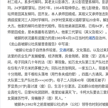
村二组人。系多代梯玛，其老太公彭承万，太公彭官楚系梯玛，彭武
玛，24岁插职掌坛，历时7年，1954年取缔停止。他儿彭继金，
坛师是田其友梯玛，田齐友，本人承师田顺成，其祖父又承师张志财
炳叔叔家河三人同时学梯玛，29岁时受其祖父插职掌坛20余年，
大方。他家的梯玛也是世代相传。现在他弟弟田其根，已有84岁，
师是田成金，是本族最有名望的人，他家三代掌坛（其父及祖父）
坡脚的状况最有说服力的是1983年4月16日当时的
湘西
自治州
《龙山县坡脚公社房屋普查报告》中写道：
“坡脚公社由于自然条件较差，
交通
闭塞，文化落后，以及过来某
这里的农业生产发展缓慢，经济微薄，房舍简陋，甚致（至）还有
间，母子同床几十年的沽（苦）寒现象。如万龙大队第三生产队社
在仅有六平方米的茅棚之内；同队社员张明凤，一家五口人，现虽
十分简陋。是千根柱头落地（用竹条夹成的壁），四面八方通风，其
大队第二生产队社员×××(40岁)，母子二人同床40年（困难无被
罗显贵(37岁)靠讨渡（度）日，生活十分凄凉。正如群众给他的歌
业真吃亏。日里叫化团团转，夜里如雀满天飞”。卡柯大队要去三里
女莫嫁苏竹坪，背桶箍子（恩）死人。”
坡脚乡(1982年之前是坡脚公社)的乡（公社）领导也时刻对坡脚