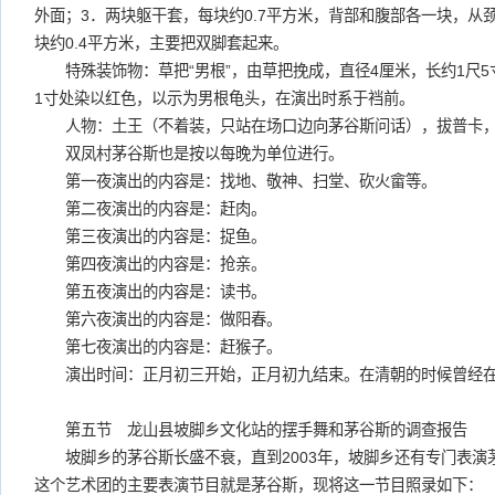
外面；3．两块躯干套，每块约0.7平方米，背部和腹部各一块，从
块约0.4平方米，主要把双脚套起来。
特殊装饰物：草把“男根”，由草把挽成，直径4厘米，长约1尺5
1寸处染以红色，以示为男根龟头，在演出时系于裆前。
人物：土王（不着装，只站在场口边向茅谷斯问话），拔普卡，
双凤村茅谷斯也是按以每晚为单位进行。
第一夜演出的内容是：找地、敬神、扫堂、砍火畲等。
第二夜演出的内容是：赶肉。
第三夜演出的内容是：捉鱼。
第四夜演出的内容是：抢亲。
第五夜演出的内容是：读书。
第六夜演出的内容是：做阳春。
第七夜演出的内容是：赶猴子。
演出时间：正月初三开始，正月初九结束。在清朝的时候曾经在
第五节 龙山县坡脚乡文化站的摆手舞和茅谷斯的调查报告
坡脚乡的茅谷斯长盛不衰，直到2003年，坡脚乡还有专门表演
这个艺术团的主要表演节目就是茅谷斯，现将这一节目照录如下：