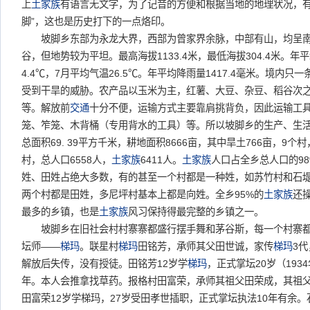
上
土家族
有语言无文字，为了记音的方便和根据当地的地理状况，有
脚”，这也是历史打下的一点烙印。
坡脚乡东部为永龙大界，西部为曾家界余脉，中部有山，均呈南
谷，但地势较为平坦。最高海拔1133.4米，最低海拔304.4米。年平
4.4℃，7月平均气温26.5℃。年平均降雨量1417.4毫米。境内
受到干旱的威胁。农产品以玉米为主，红薯、大豆、杂豆、稻谷次
等。解放前
交通
十分不便，运输方式主要靠肩挑背负，因此运输工
笼、笮笼、木背桶（专用背水的工具）等。所以坡脚乡的生产、生
总面积69. 39平方千米，耕地面积8666亩，其中旱土766亩，9个
村，总人口6558人，
土家族
6411人。
土家族
人口占全乡总人口的9
姓、田姓占绝大多数，有的甚至一个村都是一种姓，如苏竹村和石
两个村都是田姓，多尼坪村基本上都是向姓。全乡95%的
土家族
还
最多的乡镇，也是
土家族
风习保持得最完整的乡镇之一。
坡脚乡在旧社会村村寨寨都盛行摆手舞和茅谷斯，每一个村寨都
坛师——
梯玛
。联星村
梯玛
田铭芳，承师其父田世诚，家传
梯玛
3
解放后失传，没有授徒。田铭芳12岁学
梯玛
，正式掌坛20岁（193
年。本人会推拿找草药。报格村田富荣，承师其祖父田荣成，其祖
田富荣12岁学梯玛，27岁受田孝世插职，正式掌坛执法10年有余