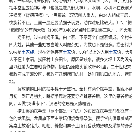
转，一年4家负责敬神，这负责敬神的4家人又叫头门人。到了正月
摆手堂里去给神拜年（也就是敬八部大神）。水坝、杉树坪在表演茅谷
粑槽窝（背粑粑槽）”、“黑察耸（汉语叫人重人，由24人组成三层
快旋转不止，上面一层还要装猴子玩耍，动作难度比较大。）”、“粑
“粑粑哈”的有向天敏（1986年3月62岁当时住捞田溪三队），向天
捞田村，过去叫捞田溪，由上寨、下寨两个自然寨组成。全村主
四大姓，其他一些姓被当地人叫做杂姓，为数也不是很多。捞田村共有
90%是
土家族
。现在还保存有
土家
语，50岁以上的人用
土家
语，大
人不懂土家语。捞田村土多田少，原因是缺水，很多大坪土因为没
里以红薯为主要粮食作物。捞田距原隆头镇政府4公里，二十世纪末
镇政府成了淹没区，镇政府迁到捞田的村一处叫喇叭口的地方，捞
地。
解放前捞田村的摆手舞十分盛行。全村有两个摆手堂，相距不到
月初一到正月初九，跳摆手舞时还要穿插跳茅谷斯。这里的茅谷斯
同，叫做“哭琪卡卜”，汉语的意思是人熊嘎婆。
捞田溪的摆手堂（两个都是一样的）的布置在摆手堂前都立有一
色的龙凤旗，龙凤旗下面由掌坛师烧香纸祭旗。摆手堂内供奉着威
案桌上放着猪头、粑粑、糖馓和寨子上所有猎获的野味及采摘的野