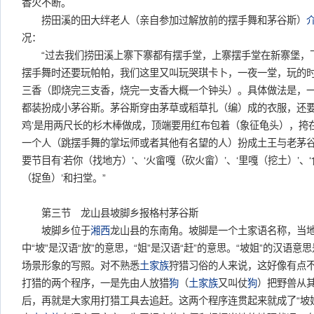
香火不断。
捞田溪的田大绊老人（亲自参加过解放前的摆手舞和茅谷斯）
况：
“过去我们捞田溪上寨下寨都有摆手堂，上寨摆手堂在新寨堡，
摆手舞时还要玩帕帕，我们这里又叫玩哭琪卡卜，一夜一堂，玩的
三香（即烧完三支香，烧完一支香大概一个钟头）。具体做法是，
都装扮成小茅谷斯。茅谷斯穿由茅草或稻草扎（编）成的衣服，还要做
鸡’是用两尺长的杉木棒做成，顶端要用红布包着（象征龟头），挎
一个人（跳摆手舞的掌坛师或者其他有名望的人）扮成土王与老茅
要节目有‘若你（找地方）’、‘火畲嘎（砍火畲）’、‘里嘎（挖土）’、‘
（捉鱼）’和扫堂。”
第三节 龙山县坡脚乡报格村茅谷斯
坡脚乡位于
湘西
龙山县的东南角。坡脚是一个土家语名称，当地
中“坡”是汉语“放”的意思，“姐”是汉语“赶”的意思。“坡姐”的汉语意思
场景形象的写照。对不熟悉
土家族
狩猎习俗的人来说，这好像有点
打猎的两个程序，一是先由人放猎
狗
（
土家族
又叫仗
狗
）把野兽从
后，再就是大家用打猎工具去追赶。这两个程序连贯起来就成了“坡