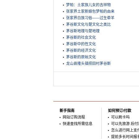
梦帕：土家族儿女的吉祥物
张家界土家新娘包梦帕的由来
张家界白族习俗——过生牵羊
茅谷斯文化与楚文化之类比
茅谷斯地理与楚地理
茅谷斯的社会文化
茅谷斯中的性文化
茅谷斯的经济文化
茅谷斯的原始文化
龙山县隆头镇捞田村茅谷斯
新手指南
如何预订/付款
网站订购流程
可以刷卡吗
快速查找所需信息
可以先旅游 后付
怎么进行网上支
提前多长时间报