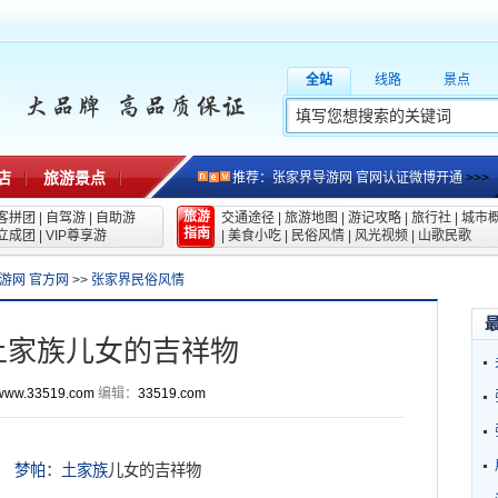
全站
线路
景点
店
旅游景点
推荐：张家界导游网 官网认证微博开通
>>>
旅游
客拼团
|
自驾游
|
自助游
交通途径
|
旅游地图
|
游记攻略
|
旅行社
|
城市
指南
立成团
|
VIP尊享游
|
美食小吃
|
民俗风情
|
风光视频
|
山歌民歌
游网 官方网
>>
张家界民俗风情
土家族儿女的吉祥物
www.33519.com
编辑：
33519.com
梦帕
：
土家族
儿女的吉祥物