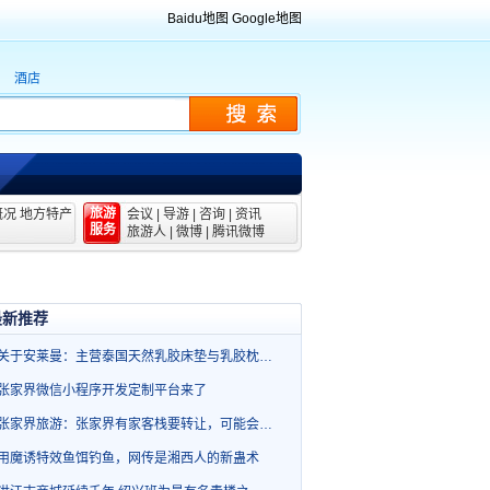
Baidu地图
Google地图
酒店
旅游
概况
地方特产
会议
|
导游
|
咨询
|
资讯
服务
旅游人
|
微博
|
腾讯微博
最新推荐
关于安莱曼：主营泰国天然乳胶床垫与乳胶枕…
张家界微信小程序开发定制平台来了
张家界旅游：张家界有家客栈要转让，可能会…
用魔诱特效鱼饵钓鱼，网传是湘西人的新蛊术