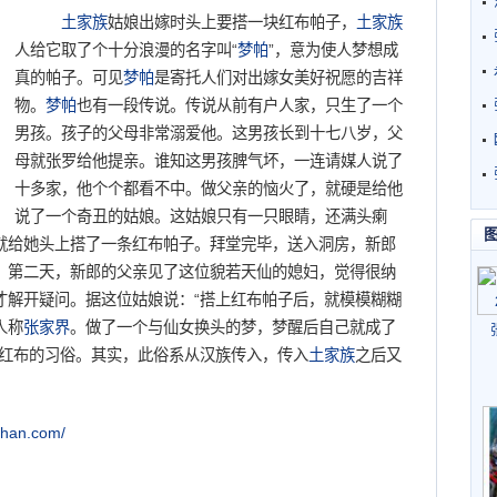
土家族
姑娘出嫁时头上要搭一块红布帕子，
土家族
人给它取了个十分浪漫的名字叫“
梦帕
”，意为使人梦想成
真的帕子。可见
梦帕
是寄托人们对出嫁女美好祝愿的吉祥
物。
梦帕
也有一段传说。传说从前有户人家，只生了一个
男孩。孩子的父母非常溺爱他。这男孩长到十七八岁，父
母就张罗给他提亲。谁知这男孩脾气坏，一连请媒人说了
十多家，他个个都看不中。做父亲的恼火了，就硬是给他
说了一个奇丑的姑娘。这姑娘只有一只眼睛，还满头瘌
就给她头上搭了一条红布帕子。拜堂完毕，送入洞房，新郎
。第二天，新郎的父亲见了这位貌若天仙的媳妇，觉得很纳
才解开疑问。据这位姑娘说：“搭上红布帕子后，就模模糊糊
人称
张家界
。做了一个与仙女换头的梦，梦醒后自己就成了
搭红布的习俗。其实，此俗系从汉族传入，传入
土家族
之后又
。
zhan.com/