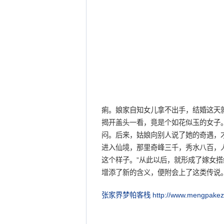
痢。娘家自知女儿拿不出手，结婚这天
揭开盖头一看，竟是个如花似玉的女子
闷。后来，姑娘向别人说了她的奇遇，
进入仙境，那里奇峰三千，秀水八百，
这个样子。”从此以后，就形成了嫁女
增添了新的含义，便附会上了这类传说
张家界梦帕客栈
http://www.mengpake