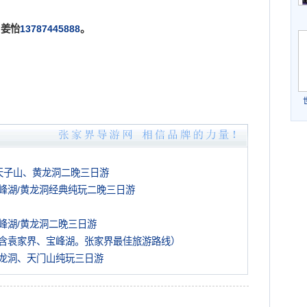
姜怡
13787445888
。
天子山、黄龙洞二晚三日游
峰湖/黄龙洞经典纯玩二晚三日游
峰湖/黄龙洞二晚三日游
含袁家界、宝峰湖。张家界最佳旅游路线）
龙洞、天门山纯玩三日游