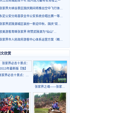
洪江古商城延续千年.绍兴班为最有名青楼之一
张家界大峡谷景区国庆期间将推出空中飞行体…
永定公安分局喜获全市公安系统合唱比赛一等…
张家界武陵源城区装扮一新迎中秋、国庆“双…
欧美游客青睐张家界 称赞武陵源为“仙山”…
张家界市人民政府游客中心体系运营方案（概…
图文欣赏
张家界必去十景点：…
张家界之魂——张家…