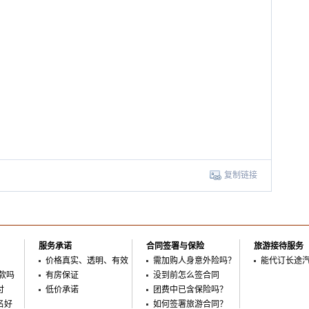
复制链接
服务承诺
合同签署与保险
旅游接待服务
价格真实、透明、有效
需加购人身意外险吗？
能代订长途
款吗
有房保证
没到前怎么签合同
付
低价承诺
团费中已含保险吗？
名好
如何签署旅游合同？