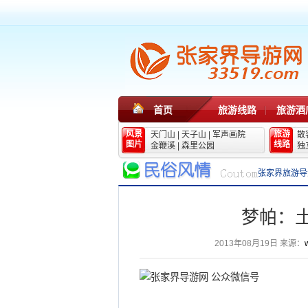
首页
旅游线路
旅游酒
风景
旅游
天门山
|
天子山
|
军声画院
散
图片
线路
金鞭溪
|
森里公园
独
张家界旅游导
梦帕：
2013年08月19日
来源：