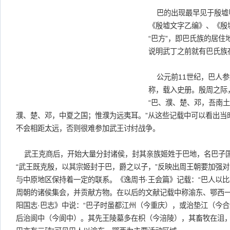
巴的出现最早见于殷墟
《殷墟文字乙编》、《殷
“巴方”，即巴氏族的居
说明武丁之前就有巴氏族
公元前11世纪，巴人参
称，载入史册。殷周之际
“巴、濮、楚、邓，吾南土
濮、楚、邓，中夏之国；惟濮为远夷耳。”从这些记载中可以看出当
不会相距太远，否则很难参加武王讨纣战争。
武王克商后，开始大量分封诸侯，封其亲族姬姓于巴地，名巴子国
“武王既克殷，以其宗姬封于巴，爵之以子，”反映出周王朝要加强
与中原地区保持着一定的联系。《逸周书·王会篇》记载：“巴人以比
周朝的诸侯集会，并贡献方物。在以后的文献记载中称渝东、鄂西
阳国志·巴志》中说：“巴子时虽都江州（今重庆），或治垫江（今
后治阆中（今阆中）。其先王陵墓多在枳（今涪陵），其畜牧在沮