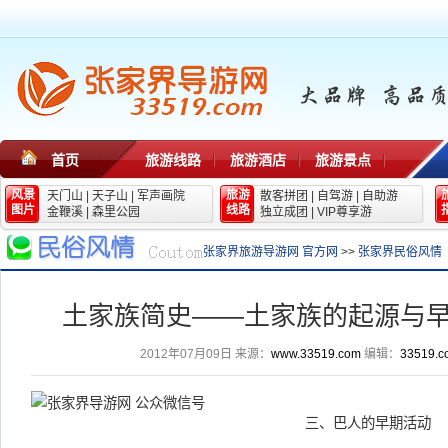
首页
旅游线路
旅游酒店
旅游景点
风景
旅游
天门山
|
天子山
|
军声画院
散客拼团
|
自驾游
|
自助游
图片
线路
金鞭溪
|
森里公园
独立成团
|
VIP尊享游
张家界旅游导游网 官方网
>>
张家界民俗风情
土家族简史——土家族的起源与
2012年07月09日
来源：
www.33519.com
编辑：
33519.c
三、巴人的早期活动