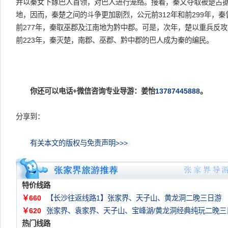
并以秦女下嫁巴人首领，对巴人进行笼络。接着，秦又夺取被楚占
地，因而，秦楚之间的斗争更加剧烈，公元前312年和前299年，
前277年，秦取巫郡及江南地为黔中郡。可是，次年，楚以重兵反
前223年，秦灭楚，南郡、巫郡、黔中郡的巴人成为秦的编民。
你还可以电话+微信咨询专业导游：姜怡
13787445888
。
分享到：
有关本文的版权与免责声明>>>
特价线路
￥660
【长沙往返线路1】张家界、天子山、黄龙洞二晚三日游
￥620
张家界、袁家界、天子山、宝峰湖/黄龙洞经典纯玩二晚三
热门线路