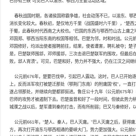
巴亦有三硖”可见巴人以渝东、鄂西为主要活动区域。
春秋战国时期，各诸侯国称霸争雄，社会动荡不已，以渝东、鄂
消长变化较大。春秋初，楚仅地方千里（战国盛时六千里），“楚西
于蜀，此春秋时代西南之大校也。”巴国的东西与鄂西竹山古上庸之
邓国郑、鄂西当阳东南的权国等相邻。巴楚为邻，时和时战。公元前
邓国修好，均派出使者报聘前往，结果，使者遭害，聘礼被夺；楚
是，巴楚联师围邶，邓师援邶，三次击退巴楚联军的围攻，但最后在
败，邶人宵溃”。可见，巴楚和好，势力并不强大，仍在江汉之间继
公元前676年，楚要巴伐申，引起巴人震动。这时，巴人已开始
上，反而派军攻打被楚迁那处（鄂荆门东南）的附庸国“权”，一直
遂占领那处，并继续向楚都郢挺进。鲁庄公十九年（公元前675年
巴师的攻势才被遏制下去。巴楚虽曾和好了一段时间，但彼此势力
城濮之战以后，楚军遭到秦的打击，而有所削弱；巴又与秦修好，
公元前661年，“楚人、秦人，巴人灭庸。”巴人灭庸之后，获得
方，再次打开渝东与鄂西相通的夔峡大门，势力更加强大。公元前5