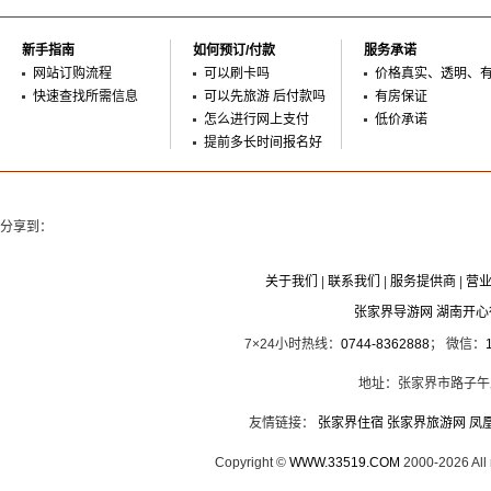
新手指南
如何预订/付款
服务承诺
网站订购流程
可以刷卡吗
价格真实、透明、
快速查找所需信息
可以先旅游 后付款吗
有房保证
怎么进行网上支付
低价承诺
提前多长时间报名好
分享到：
关于我们
|
联系我们
|
服务提供商
|
营
张家界导游网 湖南开
7×24小时热线：
0744-8362888
； 微信：
地址：张家界市路子午
友情链接：
张家界住宿
张家界旅游网
凤
Copyright ©
WWW.33519.COM
2000-2026 Al